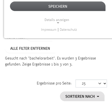
SPEICHERN
Alter
Details anzeigen
SUCHEN
Impressum
|
Datenschutz
NOTWENDIGE COOKIES
TYP: FAQ
Aktive Filter:
Notwendige Cookies ermöglichen grundlegende
ALLE FILTER ENTFERNEN
Funktionen und sind für die einwandfreie Funktion der
Website erforderlich.
Gesucht nach "bachelorarbeit".
Es wurden 3 Ergebnisse
gefunden.
Zeige Ergebnisse 1 bis 3 von 3.
Einverständnis
Name:
cookie_consent
Ergebnisse pro Seite:
Zweck:
SORTIEREN NACH
Dieser Cookie speichert die ausgewählten Einverständnis-
Optionen des Benutzers
Cookie Laufzeit: