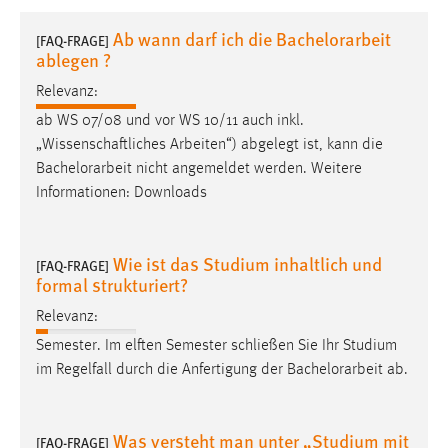
1 Jahr
Ab wann darf ich die Bachelorarbeit
[FAQ-FRAGE]
ablegen ?
Performance
Relevanz:
Name:
ab WS 07/08 und vor WS 10/11 auch inkl.
staticfilecache
„Wissenschaftliches Arbeiten“) abgelegt ist, kann die
Bachelorarbeit
nicht angemeldet werden. Weitere
Zweck:
Informationen: Downloads
Für performante Seitenauslieferung wird in diesem Cookie
gespeichert, ob man eingeloggt ist.
Wie ist das Studium inhaltlich und
[FAQ-FRAGE]
Sprachpräferenz
formal strukturiert?
Name:
Relevanz:
site-language-preference
Semester. Im elften Semester schließen Sie Ihr Studium
im Regelfall durch die Anfertigung der
Bachelorarbeit
ab.
Zweck:
Das Cookie speichert die gewählte Sprache der Website.
Cookie Laufzeit:
Was versteht man unter „Studium mit
[FAQ-FRAGE]