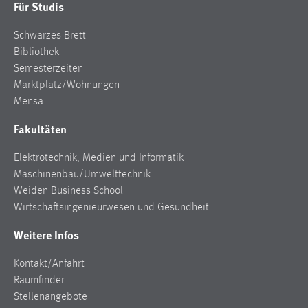
Für Studis
Cookie Laufzeit:
Schwarzes Brett
Max. 13 Monate
Bibliothek
Semesterzeiten
Marktplatz/Wohnungen
MARKETING
Mensa
Marketing Cookies werden von Drittanbietern
Fakultäten
verwendet, um personalisierte Werbung anzuzeigen.
Sie tun dies, indem sie Besucher über Websites
Elektrotechnik, Medien und Informatik
hinweg verfolgen.
Maschinenbau/Umwelttechnik
Weiden Business School
Google Ads
Wirtschaftsingenieurwesen und Gesundheit
Name:
Weitere Infos
_gcl_au
Kontakt/Anfahrt
Anbieter:
Raumfinder
Google Ireland Limited
Stellenangebote
Zweck: