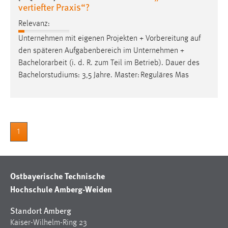
30 Tage
vertiefter Praxis“?
Relevanz:
Chat
Unternehmen mit eigenen Projekten + Vorbereitung auf
den späteren Aufgabenbereich im Unternehmen +
Name:
Bachelorarbeit
(i. d. R. zum Teil im Betrieb). Dauer des
MibewSessionID, MIBEW_UserID, mibew_locale, mibew-
Bachelorstudiums: 3,5 Jahre. Master: Reguläres Mas
chat-frame-style-5e9dbeb1811c0446
Zweck:
Wird benötigt um die Chatfunktion nutzen zu können.
Cookie Laufzeit:
1
MibewSessionID, mibew-chat-frame-style-
5e9dbeb1811c0446 = Sitzungslaufzeit, mibew_locale = 3
Jahre, MIBEW_UserID = 1 Jahr
Ostbayerische Technische
Login
Hochschule Amberg-Weiden
Name:
Standort Amberg
fe_user, be_user, be_lastLoginProvider
Kaiser-Wilhelm-Ring 23