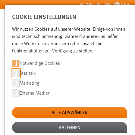
Zum Hauptinhalt springen
MyOTH
Kontakt
DE
COOKIE EINSTELLUNGEN
SUCHE
Wir nutzen Cookies auf unserer Website. Einige von ihnen
sind technisch notwendig, während andere uns helfen,
diese Website zu verbessern oder zusätzliche
JETZT BEWERBEN
Funktionalitäten zur Verfügung zu stellen.
Notwendige Cookies
SUCHE
Statistik
Marketing
FILTER
Externe Medien
Typ
ALLE AUSWÄHLEN
Erstellungsdatum
ABLEHNEN