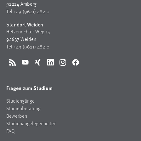
92224 Amberg
Zweck:
Tel
+49 (9621) 482-0
Dieser Cookie ist notwendig um sich an der Website
einloggen zu können.
Standort Weiden
Cookie Laufzeit:
Hetzenrichter Weg 15
24 Stunden
92637 Weiden
Tel
+49 (9621) 482-0
STATISTIK
RSS
YouTube
Xing
LinkedIn
Instagram
Facebook
Statistik Cookies erfassen Informationen anonym.
Diese Informationen helfen uns zu verstehen, wie
Fragen zum Studium
unsere Besucher unsere Website nutzen.
Studiengänge
Matomo
Studienberatung
Name:
Bewerben
_pk_ref, _pk_cvar, _pk_id, _pk_ses
Studienangelegenheiten
FAQ
Zweck:
Zugriffsstatistik