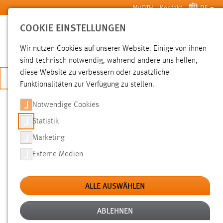
Zum Hauptinhalt springen
MyOTH
Kontakt
DE
COOKIE EINSTELLUNGEN
SUCHE
Wir nutzen Cookies auf unserer Website. Einige von ihnen
sind technisch notwendig, während andere uns helfen,
diese Website zu verbessern oder zusätzliche
JETZT BEWERBEN
Funktionalitäten zur Verfügung zu stellen.
Notwendige Cookies
SUCHE
Statistik
Marketing
FILTER
Externe Medien
Typ
ALLE AUSWÄHLEN
Erstellungsdatum
ABLEHNEN