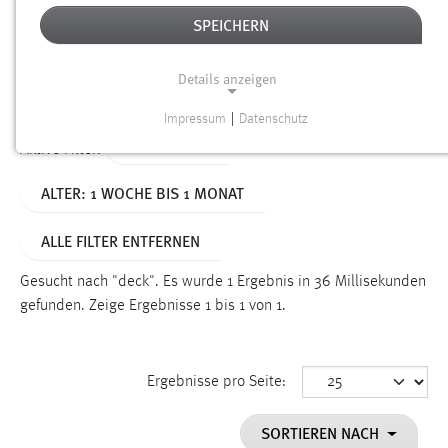
SPEICHERN
Alter
Details anzeigen
SUCHEN
Impressum
|
Datenschutz
NOTWENDIGE COOKIES
TYP: SEITEN
Aktive Filter:
Notwendige Cookies ermöglichen grundlegende
ALTER: 1 WOCHE BIS 1 MONAT
Funktionen und sind für die einwandfreie Funktion der
Website erforderlich.
ALLE FILTER ENTFERNEN
Einverständnis
Gesucht nach "deck".
Es wurde 1 Ergebnis in 36 Millisekunden
Name:
gefunden.
Zeige Ergebnisse 1 bis 1 von 1.
cookie_consent
Zweck:
Ergebnisse pro Seite:
Dieser Cookie speichert die ausgewählten Einverständnis-
Optionen des Benutzers
SORTIEREN NACH
Cookie Laufzeit: