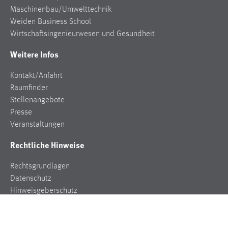
Maschinenbau/Umwelttechnik
Cookie Laufzeit:
Weiden Business School
Max. 13 Monate
Wirtschaftsingenieurwesen und Gesundheit
Weitere Infos
MARKETING
Kontakt/Anfahrt
Marketing Cookies werden von Drittanbietern
Raumfinder
verwendet, um personalisierte Werbung anzuzeigen.
Stellenangebote
Sie tun dies, indem sie Besucher über Websites
Presse
hinweg verfolgen.
Veranstaltungen
Rechtliche Hinweise
Google Ads
Rechtsgrundlagen
Name:
Datenschutz
_gcl_au
Hinweisgeberschutz
Anbieter:
Impressum
Google Ireland Limited
Zweck: