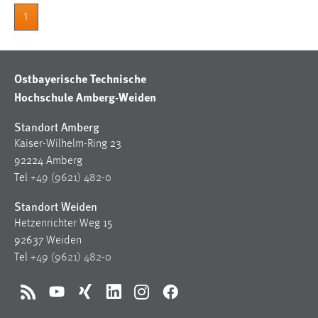
30 Tage
1
Chat
Name:
Ostbayerische Technische
MibewSessionID, MIBEW_UserID, mibew_locale, mibew-
Hochschule Amberg-Weiden
chat-frame-style-5e9dbeb1811c0446
Standort Amberg
Zweck:
Kaiser-Wilhelm-Ring 23
Wird benötigt um die Chatfunktion nutzen zu können.
92224 Amberg
Cookie Laufzeit:
Tel
+49 (9621) 482-0
MibewSessionID, mibew-chat-frame-style-
Standort Weiden
5e9dbeb1811c0446 = Sitzungslaufzeit, mibew_locale = 3
Jahre, MIBEW_UserID = 1 Jahr
Hetzenrichter Weg 15
92637 Weiden
Tel
+49 (9621) 482-0
Login
Name:
RSS
YouTube
Xing
LinkedIn
Instagram
Facebook
fe_user, be_user, be_lastLoginProvider