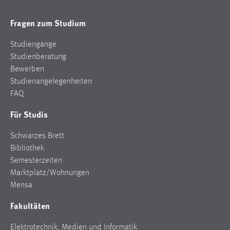
Zweck:
Dieser Cookie ist notwendig um sich an der Website
Fragen zum Studium
einloggen zu können.
Studiengänge
Cookie Laufzeit:
Studienberatung
24 Stunden
Bewerben
Studienangelegenheiten
FAQ
STATISTIK
Für Studis
Statistik Cookies erfassen Informationen anonym.
Diese Informationen helfen uns zu verstehen, wie
Schwarzes Brett
unsere Besucher unsere Website nutzen.
Bibliothek
Semesterzeiten
Matomo
Marktplatz/Wohnungen
Mensa
Name:
_pk_ref, _pk_cvar, _pk_id, _pk_ses
Fakultäten
Zweck:
Elektrotechnik, Medien und Informatik
Zugriffsstatistik