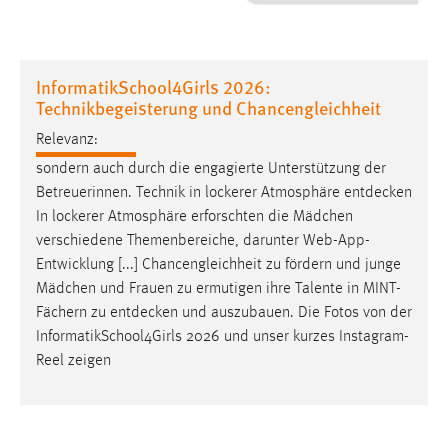
1 Jahr
Performance
InformatikSchool4Girls 2026:
Technikbegeisterung und Chancengleichheit
Name:
staticfilecache
Relevanz:
sondern auch durch die engagierte Unterstützung der
Zweck:
Betreuerinnen. Technik in lockerer Atmosphäre
entdecken
Für performante Seitenauslieferung wird in diesem Cookie
In lockerer Atmosphäre erforschten die Mädchen
gespeichert, ob man eingeloggt ist.
verschiedene Themenbereiche, darunter Web-App-
Entwicklung [...] Chancengleichheit zu fördern und junge
Sprachpräferenz
Mädchen und Frauen zu ermutigen ihre Talente in MINT-
Fächern zu
entdecken
und auszubauen. Die Fotos von der
Name:
InformatikSchool4Girls 2026 und unser kurzes Instagram-
site-language-preference
Reel zeigen
Zweck:
Das Cookie speichert die gewählte Sprache der Website.
Cookie Laufzeit: