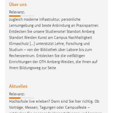
Über uns
Cookie Laufzeit:
Relevanz:
Max. 13 Monate
zugleich moderne Infrastruktur, persönliche
Lernumgebung und beste Anbindung an Praxispartner.
Entdecken
Sie unsere Studienorte! Standort Amberg
MARKETING
Standort Weiden Kunst am Campus Nachhaltigkeit
Marketing Cookies werden von Drittanbietern
Klimaschutz [...] unterstützt Lehre, Forschung und
verwendet, um personalisierte Werbung anzuzeigen.
Studium – von der Bibliothek über Labore bis zum
Sie tun dies, indem sie Besucher über Websites
Rechenzentrum.
Entdecken
Sie die vielfältigen
hinweg verfolgen.
Einrichtungen der OTH Amberg-Weiden, die Ihnen auf
Ihrem Bildungsweg zur Seite
Google Ads
Name:
Aktuelles
_gcl_au
Relevanz:
Anbieter:
Hochschule live erleben? Dann sind Sie hier richtig. Ob
Google Ireland Limited
Vorträge, Messen, Tagungen oder Campusfeste –
Zweck: