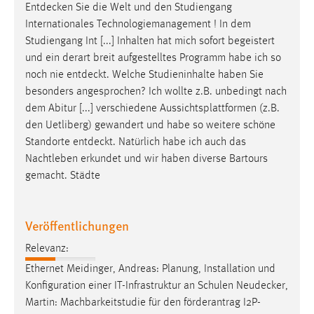
EXTERNE MEDIEN
Entdecken
Sie die Welt und den Studiengang
Internationales Technologiemanagement ! In dem
Um Inhalte von Videoplattformen und Social Media
Studiengang Int [...] Inhalten hat mich sofort begeistert
Plattformen anzeigen zu können, werden von diesen
und ein derart breit aufgestelltes Programm habe ich so
externen Medien Cookies gesetzt.
noch nie
entdeckt
. Welche Studieninhalte haben Sie
besonders angesprochen? Ich wollte z.B. unbedingt nach
YouTube
dem Abitur [...] verschiedene Aussichtsplattformen (z.B.
den Uetliberg) gewandert und habe so weitere schöne
Vimeo
Standorte
entdeckt
. Natürlich habe ich auch das
Nachtleben erkundet und wir haben diverse Bartours
gemacht. Städte
Veröffentlichungen
Relevanz:
Ethernet Meidinger, Andreas: Planung, Installation und
Konfiguration einer IT-Infrastruktur an Schulen
Neudecker
,
Martin: Machbarkeitstudie für den förderantrag I2P-