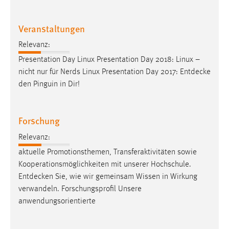
Zweck:
Dieser Cookie ist notwendig um sich an der Website
Veranstaltungen
einloggen zu können.
Relevanz:
Cookie Laufzeit:
Presentation Day Linux Presentation Day 2018: Linux –
24 Stunden
nicht nur für Nerds Linux Presentation Day 2017:
Entdecke
den Pinguin in Dir!
STATISTIK
Statistik Cookies erfassen Informationen anonym.
Forschung
Diese Informationen helfen uns zu verstehen, wie
Relevanz:
unsere Besucher unsere Website nutzen.
aktuelle Promotionsthemen, Transferaktivitäten sowie
Kooperationsmöglichkeiten mit unserer Hochschule.
Matomo
Entdecken
Sie, wie wir gemeinsam Wissen in Wirkung
Name:
verwandeln. Forschungsprofil Unsere
_pk_ref, _pk_cvar, _pk_id, _pk_ses
anwendungsorientierte
Zweck:
Zugriffsstatistik