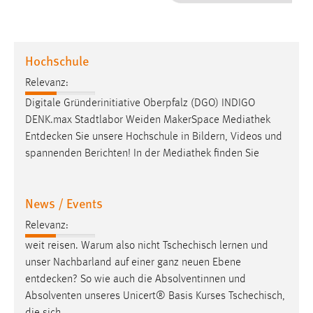
1 Jahr
Performance
Hochschule
Name:
Relevanz:
staticfilecache
Digitale Gründerinitiative Oberpfalz (DGO) INDIGO
DENK.max Stadtlabor Weiden MakerSpace Mediathek
Zweck:
Entdecken
Sie unsere Hochschule in Bildern, Videos und
Für performante Seitenauslieferung wird in diesem Cookie
gespeichert, ob man eingeloggt ist.
spannenden Berichten! In der Mediathek finden Sie
Sprachpräferenz
News / Events
Name:
Relevanz:
site-language-preference
weit reisen. Warum also nicht Tschechisch lernen und
Zweck:
unser Nachbarland auf einer ganz neuen Ebene
Das Cookie speichert die gewählte Sprache der Website.
entdecken
? So wie auch die Absolventinnen und
Absolventen unseres Unicert® Basis Kurses Tschechisch,
Cookie Laufzeit: