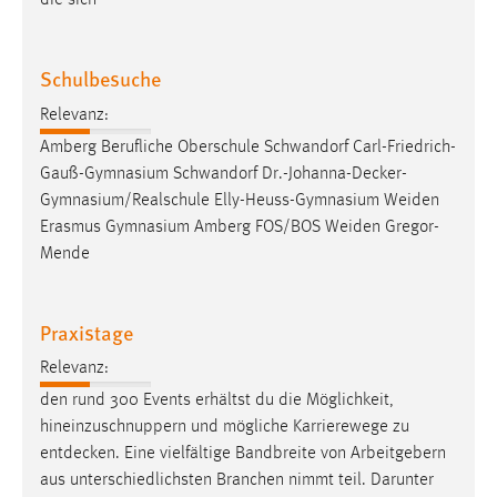
die sich
30 Tage
Chat
Schulbesuche
Relevanz:
Name:
MibewSessionID, MIBEW_UserID, mibew_locale, mibew-
Amberg Berufliche Oberschule Schwandorf Carl-Friedrich-
chat-frame-style-5e9dbeb1811c0446
Gauß-Gymnasium Schwandorf
Dr.-Johanna-Decker-
Gymnasium/Realschule
Elly-Heuss-Gymnasium Weiden
Zweck:
Erasmus Gymnasium Amberg FOS/BOS Weiden Gregor-
Wird benötigt um die Chatfunktion nutzen zu können.
Mende
Cookie Laufzeit:
MibewSessionID, mibew-chat-frame-style-
5e9dbeb1811c0446 = Sitzungslaufzeit, mibew_locale = 3
Praxistage
Jahre, MIBEW_UserID = 1 Jahr
Relevanz:
den rund 300 Events erhältst du die Möglichkeit,
Login
hineinzuschnuppern und mögliche Karrierewege zu
Name:
entdecken
. Eine vielfältige Bandbreite von Arbeitgebern
fe_user, be_user, be_lastLoginProvider
aus unterschiedlichsten Branchen nimmt teil. Darunter