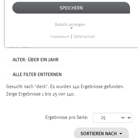
SPEICHERN
Alter
Details anzeigen
SUCHEN
Impressum
|
Datenschutz
NOTWENDIGE COOKIES
TYP: SEITEN
Aktive Filter:
Notwendige Cookies ermöglichen grundlegende
ALTER: ÜBER EIN JAHR
Funktionen und sind für die einwandfreie Funktion der
Website erforderlich.
ALLE FILTER ENTFERNEN
Einverständnis
Gesucht nach "deck".
Es wurden 140 Ergebnisse gefunden.
Name:
Zeige Ergebnisse 1 bis 25 von 140.
cookie_consent
Zweck:
Ergebnisse pro Seite:
Dieser Cookie speichert die ausgewählten Einverständnis-
Optionen des Benutzers
SORTIEREN NACH
Cookie Laufzeit: