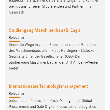
entdecken
Sie spannende Veranstaltungen und kommen
Conversion-Tracking
Sie mit uns, unseren Studierenden und Partnern ins
Gespräch
Cookie Laufzeit:
3 Monate
Studiengang Maschinenbau (B. Eng.)
Facebook Pixel
Relevanz:
Name:
Ihnen die Wege in vielen Branchen und allen Bereichen
_fbp
des Maschinenbaus offen. Klaus Herdegen –
Lüdecke
Geschäftsführender Gesellschafter (CEO) Der
Anbieter:
Studiengang Maschinenbau an der OTH Amberg-Weiden
Facebook
bietet
Zweck:
Conversion-Tracking
Internationales Technologiemanagement
Cookie Laufzeit:
3 Monate
Relevanz:
entscheiden: Product Life Cycle Management Global
Procurement and Sale Digital Production and Logistics