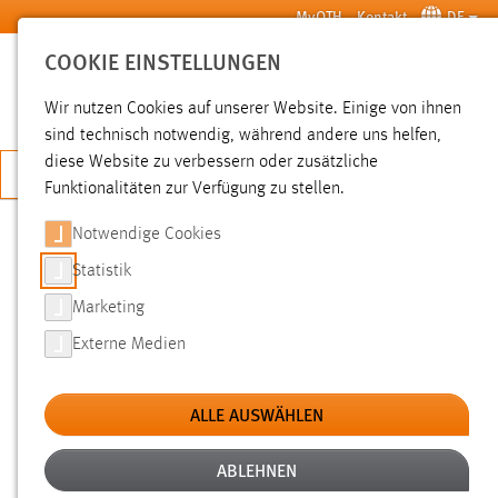
Zum Hauptinhalt springen
MyOTH
Kontakt
DE
COOKIE EINSTELLUNGEN
SUCHE
Wir nutzen Cookies auf unserer Website. Einige von ihnen
sind technisch notwendig, während andere uns helfen,
diese Website zu verbessern oder zusätzliche
JETZT BEWERBEN
Funktionalitäten zur Verfügung zu stellen.
Notwendige Cookies
SUCHE
Statistik
Marketing
FILTER
Externe Medien
Typ
ALLE AUSWÄHLEN
Erstellungsdatum
ABLEHNEN