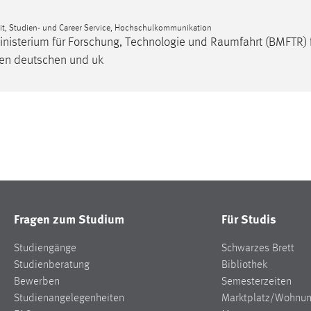
eit, Studien- und Career Service, Hochschulkommunikation
nisterium für Forschung, Technologie und
Raumfahrt
(BMFTR) f
chen deutschen und uk
Fragen zum Studium
Für Studis
Studiengänge
Schwarzes Brett
Studienberatung
Bibliothek
Bewerben
Semesterzeiten
Studienangelegenheiten
Marktplatz/Wohnu