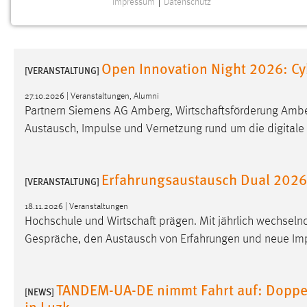
Impressum
|
Datenschutz
NOTWENDIGE COOKIES
Notwendige Cookies ermöglichen grundlegende
Funktionen und sind für die einwandfreie Funktion der
Open Innovation Night 2026: Cy
Website erforderlich.
[VERANSTALTUNG]
27.10.2026 | Veranstaltungen, Alumni
Einverständnis
Partnern Siemens AG Amberg, Wirtschaftsförderung Ambe
Austausch, Impulse und Vernetzung rund um die digitale 
Name:
cookie_consent
Zweck:
Dieser Cookie speichert die
ausgewählten Einverständnis-Optionen
Erfahrungsaustausch Dual 2026
[VERANSTALTUNG]
des Benutzers
18.11.2026 | Veranstaltungen
Cookie Laufzeit:
1 Jahr
Hochschule und Wirtschaft prägen. Mit jährlich wechsel
Gespräche, den Austausch von Erfahrungen und neue Impul
Performance
Name:
staticfilecache
TANDEM-UA-DE nimmt Fahrt auf: Doppe
[NEWS]
in Luzk
Zweck:
Für performante Seitenauslieferung wird