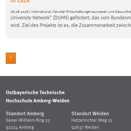
in diesem Cookie gespeichert, ob man
eingeloggt ist.
06.08.2026 | International, Fakultät Wirtschaftsingenieurwesen und Gesundh
University Network“ (DUHN) gefördert, das vom Bundesmi
wird. Ziel des Projekts ist es, die Zusammenarbeit zwis
Sprachpräferenz
Name:
site-language-preference
Zweck:
Das Cookie speichert die gewählte
Sprache der Website.
1
Cookie Laufzeit:
30 Tage
Chat
Ostbayerische Technische
Name:
MibewSessionID, MIBEW_UserID,
Hochschule Amberg-Weiden
mibew_locale, mibew-chat-frame-style-
5e9dbeb1811c0446
Standort Amberg
Standort Weiden
Zweck:
Kaiser-Wilhelm-Ring 23
Hetzenrichter Weg 15
Wird benötigt um die Chatfunktion
nutzen zu können.
92224 Amberg
92637 Weiden