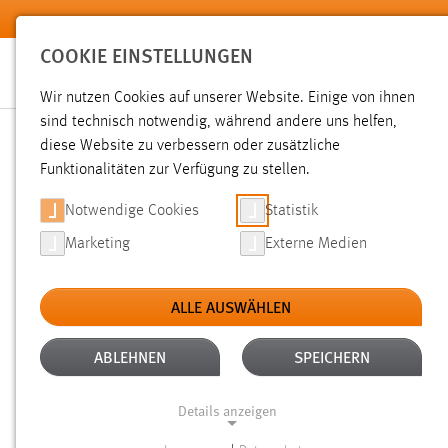
Zum Hauptinhalt springen
COOKIE EINSTELLUNGEN
Wir nutzen Cookies auf unserer Website. Einige von ihnen
sind technisch notwendig, während andere uns helfen,
diese Website zu verbessern oder zusätzliche
SUCHE
Funktionalitäten zur Verfügung zu stellen.
Notwendige Cookies
Statistik
Marketing
Externe Medien
ALLE AUSWÄHLEN
TYP: NEWS/VERANSTALTUNGEN
ALLE F
Aktive Filter:
ABLEHNEN
SPEICHERN
Gesucht nach "raum".
Es wurden 3 Ergebnisse gefunden.
Ze
Details anzeigen