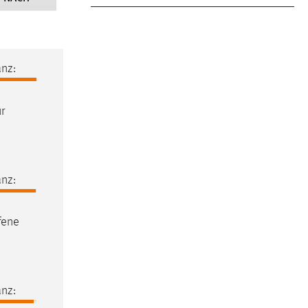
nz:
r
nz:
fene
nz: