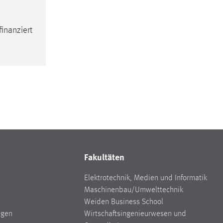
inanziert
Fakultäten
Elektrotechnik, Medien und Informatik
Maschinenbau/Umwelttechnik
Weiden Business School
ngen
Wirtschaftsingenieurwesen und