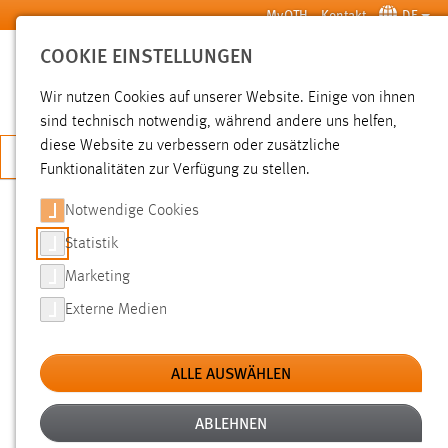
Zum Hauptinhalt springen
MyOTH
Kontakt
DE
COOKIE EINSTELLUNGEN
SUCHE
Wir nutzen Cookies auf unserer Website. Einige von ihnen
sind technisch notwendig, während andere uns helfen,
diese Website zu verbessern oder zusätzliche
JETZT BEWERBEN
Funktionalitäten zur Verfügung zu stellen.
Notwendige Cookies
SUCHE
Statistik
Marketing
FILTER
Externe Medien
Typ
ALLE AUSWÄHLEN
Erstellungsdatum
ABLEHNEN