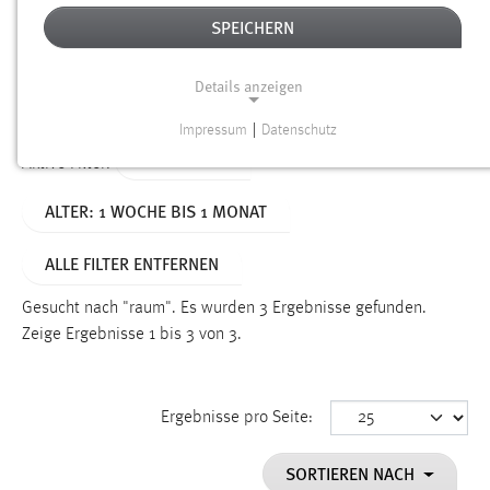
SPEICHERN
Alter
Details anzeigen
SUCHEN
Impressum
|
Datenschutz
NOTWENDIGE COOKIES
TYP: SEITEN
Aktive Filter:
Notwendige Cookies ermöglichen grundlegende
ALTER: 1 WOCHE BIS 1 MONAT
Funktionen und sind für die einwandfreie Funktion der
Website erforderlich.
ALLE FILTER ENTFERNEN
Einverständnis
Gesucht nach "raum".
Es wurden 3 Ergebnisse gefunden.
Name:
Zeige Ergebnisse 1 bis 3 von 3.
cookie_consent
Zweck:
Ergebnisse pro Seite:
Dieser Cookie speichert die ausgewählten Einverständnis-
Optionen des Benutzers
SORTIEREN NACH
Cookie Laufzeit: