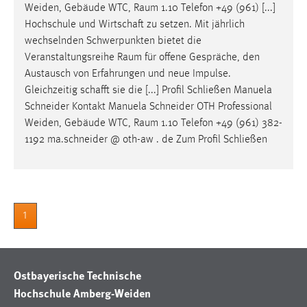
Weiden, Gebäude WTC,
Raum
1.10 Telefon +49 (961) [...]
Zweck:
Hochschule und Wirtschaft zu setzen. Mit jährlich
Dieser Cookie ist notwendig um sich an der Website
wechselnden Schwerpunkten bietet die
einloggen zu können.
Veranstaltungsreihe
Raum
für offene Gespräche, den
Cookie Laufzeit:
Austausch von Erfahrungen und neue Impulse.
24 Stunden
Gleichzeitig schafft sie die [...] Profil Schließen Manuela
Schneider Kontakt Manuela Schneider OTH Professional
Weiden, Gebäude WTC,
Raum
1.10 Telefon +49 (961) 382-
STATISTIK
1192 ma.schneider @ oth-aw . de Zum Profil Schließen
Statistik Cookies erfassen Informationen anonym.
Diese Informationen helfen uns zu verstehen, wie
unsere Besucher unsere Website nutzen.
1
Matomo
Name:
_pk_ref, _pk_cvar, _pk_id, _pk_ses
Ostbayerische Technische
Hochschule Amberg-Weiden
Zweck:
Zugriffsstatistik