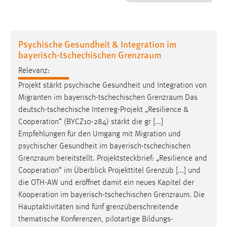
1 Jahr
Performance
Psychische Gesundheit & Integration im
bayerisch-tschechischen Grenzraum
Name:
staticfilecache
Relevanz:
Projekt stärkt psychische Gesundheit und Integration von
Zweck:
Migranten im bayerisch-tschechischen
Grenzraum
Das
Für performante Seitenauslieferung wird in diesem Cookie
deutsch-tschechische Interreg-Projekt „Resilience &
gespeichert, ob man eingeloggt ist.
Cooperation“ (BYCZ10-284) stärkt die gr [...]
Empfehlungen für den Umgang mit Migration und
Sprachpräferenz
psychischer Gesundheit im bayerisch-tschechischen
Grenzraum
bereitstellt. Projektsteckbrief: „Resilience and
Name:
Cooperation“ im Überblick Projekttitel Grenzüb [...] und
site-language-preference
die OTH-AW und eröffnet damit ein neues Kapitel der
Zweck:
Kooperation im bayerisch-tschechischen
Grenzraum
. Die
Das Cookie speichert die gewählte Sprache der Website.
Hauptaktivitäten sind fünf grenzüberschreitende
Cookie Laufzeit:
thematische Konferenzen, pilotartige Bildungs-