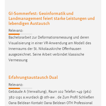
30 Tage
GI-Sommerfest: Geoinformatik und
Chat
Landmanagement feiert starke Leistungen und
lebendigen Austausch
Name:
MibewSessionID, MIBEW_UserID, mibew_locale, mibew-
Relevanz:
chat-frame-style-5e9dbeb1811c0446
Bachelorarbeit zur Deformationsmessung und deren
Visualisierung in einer VR-Anwendung am Modell des
Zweck:
Wird benötigt um die Chatfunktion nutzen zu können.
Innenraums
der St. Nikolauskirche Offenhausen
ausgezeichnet. Seine Arbeit verbindet klassische
Cookie Laufzeit:
Vermessung
MibewSessionID, mibew-chat-frame-style-
5e9dbeb1811c0446 = Sitzungslaufzeit, mibew_locale = 3
Jahre, MIBEW_UserID = 1 Jahr
Erfahrungsaustausch Dual
Relevanz:
Login
Gebäude A (Verwaltung),
Raum
102 Telefon +49 (961)
Name:
382-1191 a.wurdack @ oth-aw . de Zum Profil Schließen
fe_user, be_user, be_lastLoginProvider
Oana Beldean Kontakt Oana Beldean OTH Professional