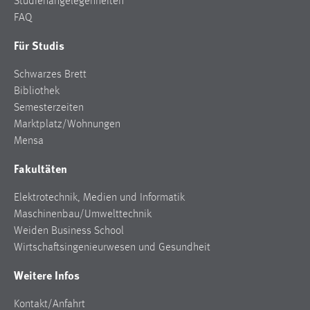
Studienangelegenheiten
Conversion-Tracking
FAQ
Cookie Laufzeit:
Für Studis
3 Monate
Schwarzes Brett
Bibliothek
Facebook Pixel
Semesterzeiten
Name:
Marktplatz/Wohnungen
_fbp
Mensa
Anbieter:
Fakultäten
Facebook
Elektrotechnik, Medien und Informatik
Zweck:
Maschinenbau/Umwelttechnik
Conversion-Tracking
Weiden Business School
Cookie Laufzeit:
Wirtschaftsingenieurwesen und Gesundheit
3 Monate
Weitere Infos
Kontakt/Anfahrt