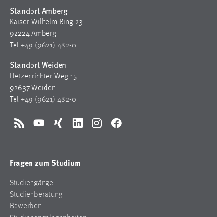
Standort Amberg
Cookie Laufzeit:
Kaiser-Wilhelm-Ring 23
Max. 13 Monate
92224 Amberg
Tel
+49 (9621) 482-0
Standort Weiden
MARKETING
Hetzenrichter Weg 15
Marketing Cookies werden von Drittanbietern
92637 Weiden
verwendet, um personalisierte Werbung anzuzeigen.
Tel
+49 (9621) 482-0
Sie tun dies, indem sie Besucher über Websites
hinweg verfolgen.
RSS
YouTube
Xing
LinkedIn
Instagram
Facebook
Google Ads
Name:
Fragen zum Studium
_gcl_au
Studiengänge
Anbieter:
Studienberatung
Google Ireland Limited
Bewerben
Zweck: