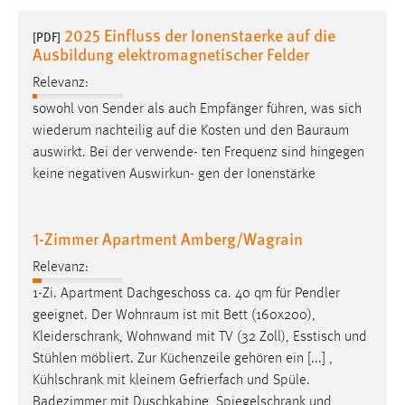
1 Jahr
2025 Einfluss der Ionenstaerke auf die
[PDF]
Ausbildung elektromagnetischer Felder
Performance
Relevanz:
Name:
sowohl von Sender als auch Empfänger führen, was sich
staticfilecache
wiederum nachteilig auf die Kosten und den
Bauraum
auswirkt. Bei der verwende- ten Frequenz sind hingegen
Zweck:
keine negativen Auswirkun- gen der Ionenstärke
Für performante Seitenauslieferung wird in diesem Cookie
gespeichert, ob man eingeloggt ist.
1-Zimmer Apartment Amberg/Wagrain
Sprachpräferenz
Relevanz:
Name:
1-Zi. Apartment Dachgeschoss ca. 40 qm für Pendler
site-language-preference
geeignet. Der
Wohnraum
ist mit Bett (160x200),
Zweck:
Kleiderschrank, Wohnwand mit TV (32 Zoll), Esstisch und
Das Cookie speichert die gewählte Sprache der Website.
Stühlen möbliert. Zur Küchenzeile gehören ein [...] ,
Kühlschrank mit kleinem Gefrierfach und Spüle.
Cookie Laufzeit:
Badezimmer mit Duschkabine, Spiegelschrank und