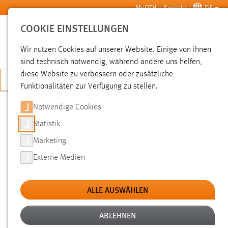
Zum Hauptinhalt springen
MyOTH
Kontakt
DE
COOKIE EINSTELLUNGEN
SUCHE
Wir nutzen Cookies auf unserer Website. Einige von ihnen
sind technisch notwendig, während andere uns helfen,
diese Website zu verbessern oder zusätzliche
JETZT BEWERBEN
Funktionalitäten zur Verfügung zu stellen.
Notwendige Cookies
SUCHE
Statistik
Marketing
FILTER
Externe Medien
Typ
ALLE AUSWÄHLEN
Erstellungsdatum
ABLEHNEN