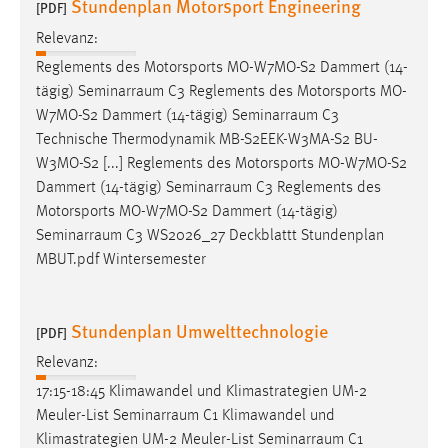
Stundenplan Motorsport Engineering
EXTERNE MEDIEN
[PDF]
Relevanz:
Um Inhalte von Videoplattformen und Social Media
Plattformen anzeigen zu können, werden von diesen
Reglements des Motorsports MO-W7MO-S2 Dammert (14-
externen Medien Cookies gesetzt.
tägig)
Seminarraum
C3 Reglements des Motorsports MO-
W7MO-S2 Dammert (14-tägig)
Seminarraum
C3
YouTube
Technische Thermodynamik MB-S2EEK-W3MA-S2 BU-
W3MO-S2 [...] Reglements des Motorsports MO-W7MO-S2
Dammert (14-tägig)
Seminarraum
C3 Reglements des
Vimeo
Motorsports MO-W7MO-S2 Dammert (14-tägig)
Seminarraum
C3 WS2026_27 Deckblattt Stundenplan
MBUT.pdf Wintersemester
Stundenplan Umwelttechnologie
[PDF]
Relevanz:
17:15-18:45 Klimawandel und Klimastrategien UM-2
Meuler-List
Seminarraum
C1 Klimawandel und
Klimastrategien UM-2 Meuler-List
Seminarraum
C1