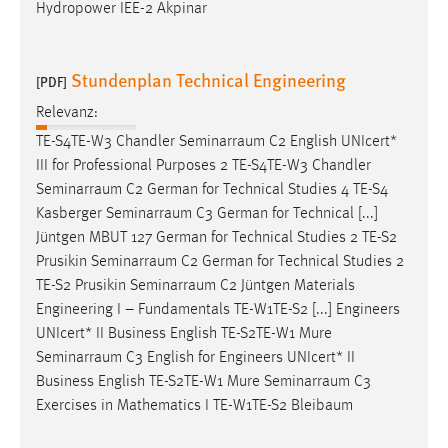
Hydropower IEE-2 Akpinar
Stundenplan Technical Engineering
[PDF]
Relevanz:
TE-S4TE-W3 Chandler
Seminarraum
C2 English UNIcert*
III for Professional Purposes 2 TE-S4TE-W3 Chandler
Seminarraum
C2 German for Technical Studies 4 TE-S4
Kasberger
Seminarraum
C3 German for Technical [...]
Jüntgen MBUT 127 German for Technical Studies 2 TE-S2
Prusikin
Seminarraum
C2 German for Technical Studies 2
TE-S2 Prusikin
Seminarraum
C2 Jüntgen Materials
Engineering I – Fundamentals TE-W1TE-S2 [...] Engineers
UNIcert* II Business English TE-S2TE-W1 Mure
Seminarraum
C3 English for Engineers UNIcert* II
Business English TE-S2TE-W1 Mure
Seminarraum
C3
Exercises in Mathematics I TE-W1TE-S2 Bleibaum