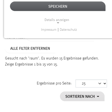
SPEICHERN
Alter
Details anzeigen
SUCHEN
Impressum
|
Datenschutz
NOTWENDIGE COOKIES
ALTER: WENIGER ALS EINE WOCHE
Aktive Filter:
Notwendige Cookies ermöglichen grundlegende
ALLE FILTER ENTFERNEN
Funktionen und sind für die einwandfreie Funktion der
Website erforderlich.
Gesucht nach "raum".
Es wurden 15 Ergebnisse gefunden.
Zeige Ergebnisse 1 bis 15 von 15.
Einverständnis
Name:
cookie_consent
Ergebnisse pro Seite:
Zweck:
SORTIEREN NACH
Dieser Cookie speichert die ausgewählten Einverständnis-
Optionen des Benutzers
Cookie Laufzeit: