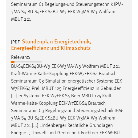
Seminarraum
C1 Regelungs-und Steuerungstechnik IPM-
Zweck:
3MA-S4 BU-S4EEK-S4BU-W3 EEK-W3MA-W3 Wolfram
Dieser Cookie ist notwendig um sich an der Website
einloggen zu können.
MBUT 221
Cookie Laufzeit:
24 Stunden
Stundenplan Energietechnik,
[PDF]
Energieeffizienz und Klimaschutz
Relevanz:
STATISTIK
BU-S4EEK-S4BU-W3 EEK-W3MA-W3 Wolfram MBUT 221
Statistik Cookies erfassen Informationen anonym.
Kraft-Wärme-Kälte-Kopplung EEK-W7EEK-S4 Brautsch
Diese Informationen helfen uns zu verstehen, wie
Seminarraum
C3 Simulation energetischer Systeme EEK-
unsere Besucher unsere Website nutzen.
W7EEK-S4 Prell MBUT 125 Energieeffizienz in Gebäuden
[...] er Systeme EEK-W7EEK-S4 Beer MBUT 125 Kraft-
Matomo
Wärme-Kälte-Kopplung EEK-W7EEK-S4 Brautsch
Seminarraum
C3 Regelungs-und Steuerungstechnik IPM-
Name:
3MA-S4 BU-S4EEK-S4BU-W3 EEK-W3MA-W3 Wolfram
_pk_ref, _pk_cvar, _pk_id, _pk_ses
MBUT 221 [...] Lindenberger Rechtliche Grundlagen
Zweck:
Energie- , Umwelt-und Gentechnik Fochtner EEK-W1BU-
Zugriffsstatistik