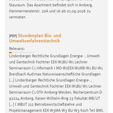
30 Tage
Stauraum
. Das Apartment befindet sich in Amberg,
Hammermeisterstr. 20A und ist ab 01.09.2026 zu
Chat
vermieten
Name:
MibewSessionID, MIBEW_UserID, mibew_locale, mibew-
Stundenplan Bio- und
[PDF]
chat-frame-style-5e9dbeb1811c0446
Umweltverfahrenstechnik
Zweck:
Relevanz:
Wird benötigt um die Chatfunktion nutzen zu können.
Lindenberger Rechtliche Grundlagen Energie- , Umwelt-
Cookie Laufzeit:
und Gentechnik Fochtner EEK-W1BU-W1 Lechner
MibewSessionID, mibew-chat-frame-style-
Seminarraum
C1 Informatik I MO-W1EEK-W1MB-W1 BU-W1
5e9dbeb1811c0446 = Sitzungslaufzeit, mibew_locale = 3
Breidbach Audimax Naturwissenschaftliche Grundlagen
Jahre, MIBEW_UserID = 1 Jahr
[...] Lindenberger Rechtliche Grundlagen Energie- ,
Umwelt-und Gentechnik Fochtner EEK-W1BU-W1 Lechner
Login
Seminarraum
C1 OTH Amberg-Weiden, Rechenzentrum D-
92224 Amberg, Kaiser-Wilhelm-Ring 23 Fakultät MB/UT
Name:
[...] t MBUT 212 Betriebswirtschaftslehre und
fe_user, be_user, be_lastLoginProvider
Projektmanagement EEK-W3MA-W3 BU-W3 Koch Teil BWL