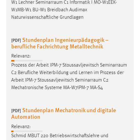
W1 Lechner
Seminarraum
C1 Informatik I MO-W1EEK-
W1MB-W1 BU-W1 Breidbach Audimax
Cookie Laufzeit:
Naturwissenschaftliche Grundlagen
Max. 13 Monate
Stundenplan Ingenieurpädagogik –
[PDF]
MARKETING
berufliche Fachrichtung Metalltechnik
Marketing Cookies werden von Drittanbietern
Relevanz:
verwendet, um personalisierte Werbung anzuzeigen.
Prozess der Arbeit IPM-7 Stoussavljewitsch
Seminarraum
Sie tun dies, indem sie Besucher über Websites
C2 Berufliche Weiterbildung und Lernen im Prozess der
hinweg verfolgen.
Arbeit IPM-7 Stoussavljewitsch
Seminarraum
C2
Mechatronische Systeme MA-W7IPM-7 MA-S4
Google Ads
Name:
Stundenplan Mechatronik und digitale
_gcl_au
[PDF]
Automation
Anbieter:
Relevanz:
Google Ireland Limited
Schmid MBUT 220 Betriebswirtschaftslehre und
Zweck: