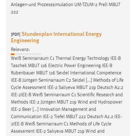
Anlagen-und Prozesssimulation UM-TZUM-2 Prell MBUT
222
Stundenplan International Energy
[PDF]
Engineering
Relevanz:
Weiß
Seminarraum
C1 Thermal Energy Technology IEE-B
Taschek MBUT 116 Electric Power Engineering IEE-B
Rubenbauer MBUT 116 Seidel International Competence
IEE-B Jüntgen
Seminarraum
C2 Seidel [...] Methods of Life
Cycle Assessment IEE-2 Saliyeva MBUT 219 Deutsch A2.2
IEE-2IEE-B Weiß
Seminarraum
C1 Scientific Research and
Methods IEE-2 Jüntgen MBUT 219 Wind and Hydropower
IEE-2 Beer [...] Innovation Management and
Communication IEE-2 Tiefel MBUT 222 Deutsch A2.2 IEE-
2IEE-B Weiß
Seminarraum
C1 Methods of Life Cycle
Assessment IEE-2 Saliyeva MBUT 219 Wind and