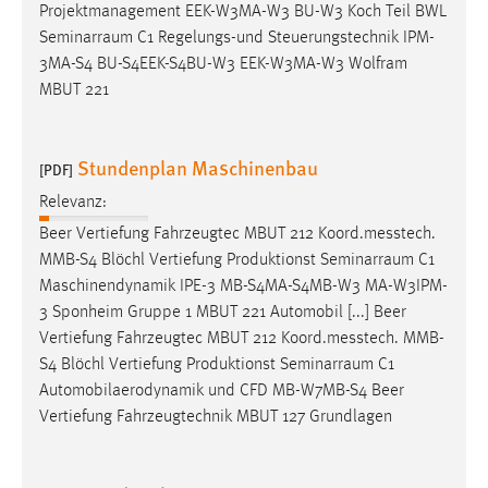
Projektmanagement EEK-W3MA-W3 BU-W3 Koch Teil BWL
Conversion-Tracking
Seminarraum
C1 Regelungs-und Steuerungstechnik IPM-
Cookie Laufzeit:
3MA-S4 BU-S4EEK-S4BU-W3 EEK-W3MA-W3 Wolfram
3 Monate
MBUT 221
Facebook Pixel
Stundenplan Maschinenbau
[PDF]
Name:
Relevanz:
_fbp
Beer Vertiefung Fahrzeugtec MBUT 212 Koord.messtech.
Anbieter:
MMB-S4 Blöchl Vertiefung Produktionst
Seminarraum
C1
Facebook
Maschinendynamik IPE-3 MB-S4MA-S4MB-W3 MA-W3IPM-
3 Sponheim Gruppe 1 MBUT 221 Automobil [...] Beer
Zweck:
Vertiefung Fahrzeugtec MBUT 212 Koord.messtech. MMB-
Conversion-Tracking
S4 Blöchl Vertiefung Produktionst
Seminarraum
C1
Cookie Laufzeit:
Automobilaerodynamik und CFD MB-W7MB-S4 Beer
3 Monate
Vertiefung Fahrzeugtechnik MBUT 127 Grundlagen