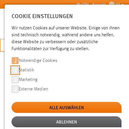
Zum Hauptinhalt springen
MyOTH
Kontakt
DE
COOKIE EINSTELLUNGEN
SUCHE
Wir nutzen Cookies auf unserer Website. Einige von ihnen
sind technisch notwendig, während andere uns helfen,
diese Website zu verbessern oder zusätzliche
JETZT BEWERBEN
Funktionalitäten zur Verfügung zu stellen.
Notwendige Cookies
SUCHE
Statistik
Marketing
FILTER
Externe Medien
Typ
ALLE AUSWÄHLEN
Erstellungsdatum
ABLEHNEN