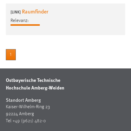
1 Jahr
Raumfinder
[LINK]
Relevanz:
Performance
Name:
staticfilecache
Zweck:
1
Für performante Seitenauslieferung wird in diesem Cookie
gespeichert, ob man eingeloggt ist.
Ostbayerische Technische
Sprachpräferenz
Hochschule Amberg-Weiden
Name:
site-language-preference
Standort Amberg
Kaiser-Wilhelm-Ring 23
Zweck:
92224 Amberg
Das Cookie speichert die gewählte Sprache der Website.
Tel
+49 (9621) 482-0
Cookie Laufzeit: