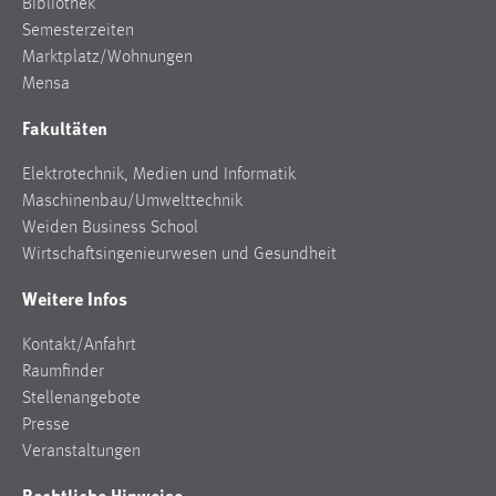
Bibliothek
Zweck:
Semesterzeiten
Dieser Cookie ist notwendig um sich an der Website
Marktplatz/Wohnungen
einloggen zu können.
Mensa
Cookie Laufzeit:
Fakultäten
24 Stunden
Elektrotechnik, Medien und Informatik
Maschinenbau/Umwelttechnik
STATISTIK
Weiden Business School
Wirtschaftsingenieurwesen und Gesundheit
Statistik Cookies erfassen Informationen anonym.
Diese Informationen helfen uns zu verstehen, wie
Weitere Infos
unsere Besucher unsere Website nutzen.
Kontakt/Anfahrt
Matomo
Raumfinder
Stellenangebote
Name:
Presse
_pk_ref, _pk_cvar, _pk_id, _pk_ses
Veranstaltungen
Zweck:
Rechtliche Hinweise
Zugriffsstatistik