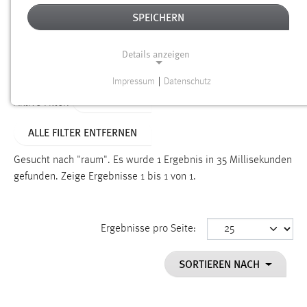
SPEICHERN
Alter
Details anzeigen
SUCHEN
Impressum
|
Datenschutz
NOTWENDIGE COOKIES
TYP: LINKS
Aktive Filter:
Notwendige Cookies ermöglichen grundlegende
ALLE FILTER ENTFERNEN
Funktionen und sind für die einwandfreie Funktion der
Website erforderlich.
Gesucht nach "raum".
Es wurde 1 Ergebnis in 35 Millisekunden
gefunden.
Zeige Ergebnisse 1 bis 1 von 1.
Einverständnis
Name:
cookie_consent
Ergebnisse pro Seite:
Zweck:
SORTIEREN NACH
Dieser Cookie speichert die ausgewählten Einverständnis-
Optionen des Benutzers
Cookie Laufzeit: