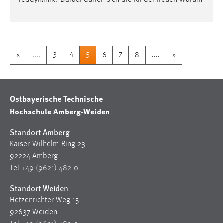
Teddyklinik? Darauf dürfen sich die Kinder freuen Warum
«
....
3
4
5
6
7
8
....
»
Ostbayerische Technische
Hochschule Amberg-Weiden
Standort Amberg
Kaiser-Wilhelm-Ring 23
92224 Amberg
Tel
+49 (9621) 482-0
Standort Weiden
Hetzenrichter Weg 15
92637 Weiden