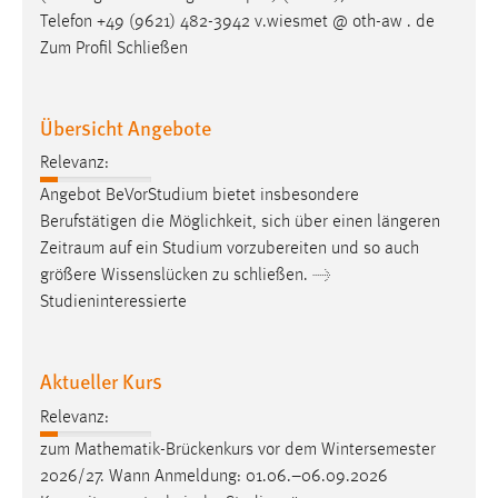
Telefon +49 (9621) 482-3942 v.wiesmet @ oth-aw . de
Conversion-Tracking
Zum Profil Schließen
Cookie Laufzeit:
3 Monate
Übersicht Angebote
Facebook Pixel
Relevanz:
Angebot BeVorStudium bietet insbesondere
Name:
_fbp
Berufstätigen die Möglichkeit, sich über einen längeren
Zeitraum
auf ein Studium vorzubereiten und so auch
Anbieter:
größere Wissenslücken zu schließen. →
Facebook
Studieninteressierte
Zweck:
Conversion-Tracking
Aktueller Kurs
Cookie Laufzeit:
Relevanz:
3 Monate
zum Mathematik-Brückenkurs vor dem Wintersemester
2026/27. Wann Anmeldung: 01.06.–06.09.2026