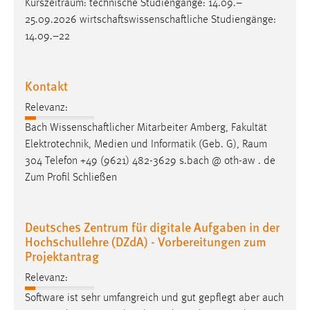
Kurszeitraum
: technische Studiengänge: 14.09.–
EXTERNE MEDIEN
25.09.2026 wirtschaftswissenschaftliche Studiengänge:
Um Inhalte von Videoplattformen und Social Media
14.09.–22
Plattformen anzeigen zu können, werden von diesen
externen Medien Cookies gesetzt.
Kontakt
YouTube
Relevanz:
Bach Wissenschaftlicher Mitarbeiter Amberg, Fakultät
Vimeo
Elektrotechnik, Medien und Informatik (Geb. G),
Raum
304 Telefon +49 (9621) 482-3629 s.bach @ oth-aw . de
Zum Profil Schließen
Deutsches Zentrum für digitale Aufgaben in der
Hochschullehre (DZdA) - Vorbereitungen zum
Projektantrag
Relevanz:
Software ist sehr umfangreich und gut gepflegt aber auch