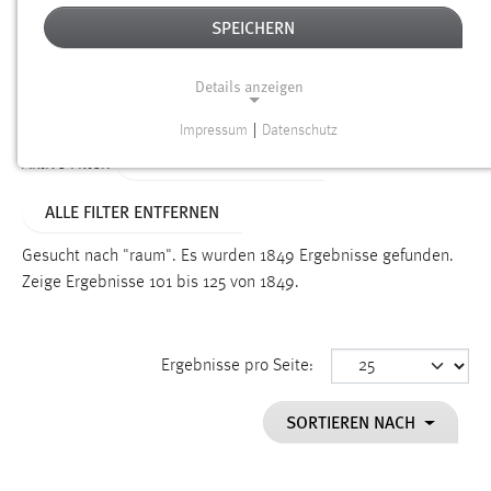
SPEICHERN
Alter
Details anzeigen
SUCHEN
Impressum
|
Datenschutz
NOTWENDIGE COOKIES
ALTER: ÜBER EIN JAHR
Aktive Filter:
Notwendige Cookies ermöglichen grundlegende
ALLE FILTER ENTFERNEN
Funktionen und sind für die einwandfreie Funktion der
Website erforderlich.
Gesucht nach "raum".
Es wurden 1849 Ergebnisse gefunden.
Zeige Ergebnisse 101 bis 125 von 1849.
Einverständnis
Name:
cookie_consent
Ergebnisse pro Seite:
Zweck:
SORTIEREN NACH
Dieser Cookie speichert die ausgewählten Einverständnis-
Optionen des Benutzers
Cookie Laufzeit: