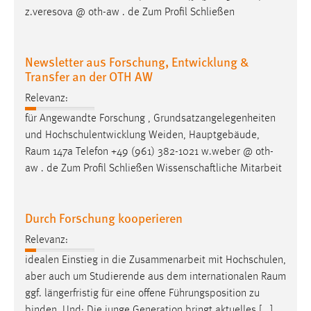
Zweck:
z.veresova @ oth-aw . de Zum Profil Schließen
Dieser Cookie ist notwendig um sich an der Website
einloggen zu können.
Newsletter aus Forschung, Entwicklung &
Cookie Laufzeit:
Transfer an der OTH AW
24 Stunden
Relevanz:
für Angewandte Forschung , Grundsatzangelegenheiten
und Hochschulentwicklung Weiden, Hauptgebäude,
STATISTIK
Raum
147a Telefon +49 (961) 382-1021 w.weber @ oth-
Statistik Cookies erfassen Informationen anonym.
aw . de Zum Profil Schließen Wissenschaftliche Mitarbeit
Diese Informationen helfen uns zu verstehen, wie
unsere Besucher unsere Website nutzen.
Durch Forschung kooperieren
Matomo
Relevanz:
Name:
idealen Einstieg in die Zusammenarbeit mit Hochschulen,
_pk_ref, _pk_cvar, _pk_id, _pk_ses
aber auch um Studierende aus dem internationalen
Raum
ggf. längerfristig für eine offene Führungsposition zu
Zweck:
Zugriffsstatistik
binden. Und: Die junge Generation bringt aktuelles [...]