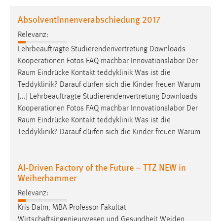
1 Jahr
AbsolventInnenverabschiedung 2017
Relevanz:
Performance
Lehrbeauftragte Studierendenvertretung Downloads
Name:
Kooperationen Fotos FAQ machbar Innovationslabor Der
staticfilecache
Raum
Eindrücke Kontakt teddyklinik Was ist die
Teddyklinik? Darauf dürfen sich die Kinder freuen Warum
Zweck:
[...] Lehrbeauftragte Studierendenvertretung Downloads
Für performante Seitenauslieferung wird in diesem Cookie
gespeichert, ob man eingeloggt ist.
Kooperationen Fotos FAQ machbar Innovationslabor Der
Raum
Eindrücke Kontakt teddyklinik Was ist die
Teddyklinik? Darauf dürfen sich die Kinder freuen Warum
Sprachpräferenz
Name:
AI-Driven Factory of the Future – TTZ NEW in
site-language-preference
Weiherhammer
Zweck:
Relevanz:
Das Cookie speichert die gewählte Sprache der Website.
Kris Dalm, MBA Professor Fakultät
Cookie Laufzeit:
Wirtschaftsingenieurwesen und Gesundheit Weiden,