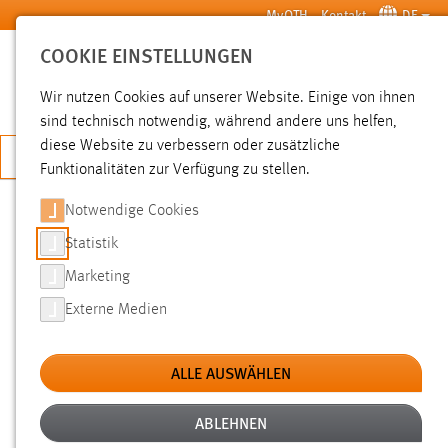
Zum Hauptinhalt springen
MyOTH
Kontakt
DE
COOKIE EINSTELLUNGEN
SUCHE
Wir nutzen Cookies auf unserer Website. Einige von ihnen
sind technisch notwendig, während andere uns helfen,
diese Website zu verbessern oder zusätzliche
JETZT BEWERBEN
Funktionalitäten zur Verfügung zu stellen.
Notwendige Cookies
SUCHE
Statistik
Marketing
FILTER
Externe Medien
Typ
ALLE AUSWÄHLEN
Erstellungsdatum
ABLEHNEN