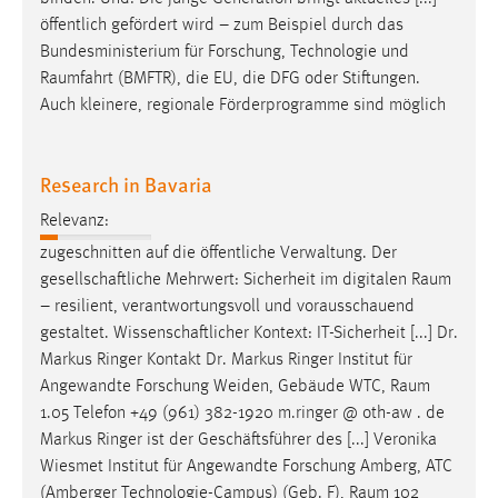
öffentlich gefördert wird – zum Beispiel durch das
Cookie Laufzeit:
Bundesministerium für Forschung, Technologie und
Max. 13 Monate
Raumfahrt
(BMFTR), die EU, die DFG oder Stiftungen.
Auch kleinere, regionale Förderprogramme sind möglich
MARKETING
Research in Bavaria
Marketing Cookies werden von Drittanbietern
verwendet, um personalisierte Werbung anzuzeigen.
Relevanz:
Sie tun dies, indem sie Besucher über Websites
zugeschnitten auf die öffentliche Verwaltung. Der
hinweg verfolgen.
gesellschaftliche Mehrwert: Sicherheit im digitalen
Raum
– resilient, verantwortungsvoll und vorausschauend
Google Ads
gestaltet. Wissenschaftlicher Kontext: IT-Sicherheit [...] Dr.
Markus Ringer Kontakt Dr. Markus Ringer Institut für
Name:
Angewandte Forschung Weiden, Gebäude WTC,
Raum
_gcl_au
1.05 Telefon +49 (961) 382-1920 m.ringer @ oth-aw . de
Anbieter:
Markus Ringer ist der Geschäftsführer des [...] Veronika
Google Ireland Limited
Wiesmet Institut für Angewandte Forschung Amberg, ATC
(Amberger Technologie-Campus) (Geb. F),
Raum
102
Zweck: