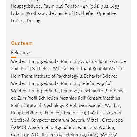
30 Tage
Hauptgebäude,
Raum
046 Telefon +49 (961) 382-1633
k.dalm @ oth-aw . de Zum Profil Schließen Operative
Chat
Leitung Dr.-Ing
Name:
MibewSessionID, MIBEW_UserID, mibew_locale, mibew-
Our team
chat-frame-style-5e9dbeb1811c0446
Relevanz:
Zweck:
Weiden, Hauptgebäude,
Raum
217 z.tuktuk @ oth-aw . de
Wird benötigt um die Chatfunktion nutzen zu können.
Zum Profil Schließen Wai Yan Hein Thant Kontakt Wai Yan
Cookie Laufzeit:
Hein Thant Institute of Psychology & Behavior Science
MibewSessionID, mibew-chat-frame-style-
Weiden, Hauptgebäude,
Raum
215 Telefon +49 [...]
5e9dbeb1811c0446 = Sitzungslaufzeit, mibew_locale = 3
Weiden, Hauptgebäude,
Raum
217 n.schmidt2 @ oth-aw .
Jahre, MIBEW_UserID = 1 Jahr
de Zum Profil Schließen Matthias Reif Kontakt Matthias
Reif Institute of Psychology & Behavior Science Weiden,
Login
Hauptgebäude,
Raum
217 Telefon +49 (961) [...] Zuzana
Verešová Kompetenzzentrum Bayern, Mittel-, Osteuropa
Name:
(KOMO) Weiden, Hauptgebäude,
Raum
204 Weiden,
fe_user, be_user, be_lastLoginProvider
Gebäude WTC,
Raum
1.04 Telefon +49 (961) 382-1148