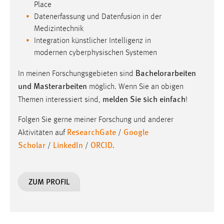
30 Tage
Place
Datenerfassung und Datenfusion in der
Medizintechnik
Chat
Integration künstlicher Intelligenz in
Name:
modernen cyberphysischen Systemen
MibewSessionID, MIBEW_UserID, mibew_locale, mibew-
Bachelorarbeiten
In meinen Forschungsgebieten sind
chat-frame-style-5e9dbeb1811c0446
und Masterarbeiten
möglich. Wenn Sie an obigen
Zweck:
melden Sie sich einfach
Themen interessiert sind,
!
Wird benötigt um die Chatfunktion nutzen zu können.
Folgen Sie gerne meiner Forschung und anderer
Cookie Laufzeit:
ResearchGate
Google
Aktivitäten auf
/
MibewSessionID, mibew-chat-frame-style-
Scholar
LinkedIn
ORCID
5e9dbeb1811c0446 = Sitzungslaufzeit, mibew_locale = 3
/
/
.
Jahre, MIBEW_UserID = 1 Jahr
ZUM PROFIL
Login
Name:
fe_user, be_user, be_lastLoginProvider