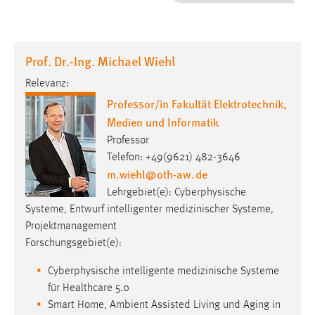
1 Jahr
Performance
Prof. Dr.-Ing. Michael Wiehl
Name:
Relevanz:
staticfilecache
Professor/in Fakultät Elektrotechnik,
Medien und Informatik
Zweck:
Für performante Seitenauslieferung wird in diesem Cookie
Professor
gespeichert, ob man eingeloggt ist.
Telefon: +49(9621) 482-3646
m.wiehl
@
oth-aw
.
de
Sprachpräferenz
Lehrgebiet(e): Cyberphysische
Systeme, Entwurf intelligenter medizinischer Systeme,
Name:
Projektmanagement
site-language-preference
Forschungsgebiet(e):
Zweck:
Cyberphysische intelligente medizinische Systeme
Das Cookie speichert die gewählte Sprache der Website.
für Healthcare 5.0
Cookie Laufzeit:
Smart Home, Ambient Assisted Living und Aging in