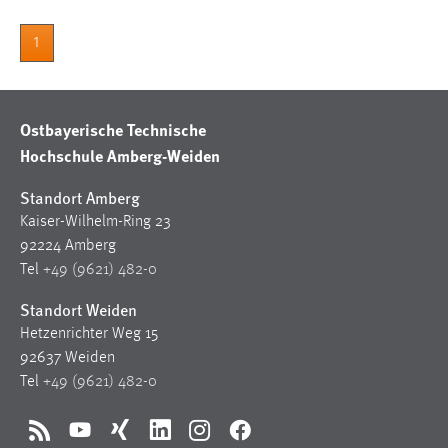
Zweck:
Dieser Cookie ist notwendig um sich an der Website
1
einloggen zu können.
Cookie Laufzeit:
24 Stunden
Ostbayerische Technische
Hochschule Amberg-Weiden
Standort Amberg
STATISTIK
Kaiser-Wilhelm-Ring 23
Statistik Cookies erfassen Informationen anonym.
92224 Amberg
Diese Informationen helfen uns zu verstehen, wie
Tel
+49 (9621) 482-0
unsere Besucher unsere Website nutzen.
Standort Weiden
Matomo
Hetzenrichter Weg 15
92637 Weiden
Name:
Tel
+49 (9621) 482-0
_pk_ref, _pk_cvar, _pk_id, _pk_ses
Zweck:
RSS
YouTube
Xing
LinkedIn
Instagram
Facebook
Zugriffsstatistik