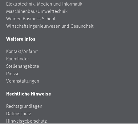
Elektrotechnik, Medien und Informatik
Conversion-Tracking
Maschinenbau/Umwelttechnik
Cookie Laufzeit:
Weiden Business School
3 Monate
Wirtschaftsingenieurwesen und Gesundheit
Weitere Infos
Facebook Pixel
Kontakt/Anfahrt
Name:
Raumfinder
_fbp
Stellenangebote
Anbieter:
Presse
Facebook
Veranstaltungen
Zweck:
Rechtliche Hinweise
Conversion-Tracking
Rechtsgrundlagen
Cookie Laufzeit:
Datenschutz
3 Monate
Hinweisgeberschutz
Impressum