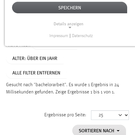
SPEICHERN
Alter
Details anzeigen
SUCHEN
Impressum
|
Datenschutz
NOTWENDIGE COOKIES
TYP: PERSONEN
Aktive Filter:
Notwendige Cookies ermöglichen grundlegende
ALTER: ÜBER EIN JAHR
Funktionen und sind für die einwandfreie Funktion der
Website erforderlich.
ALLE FILTER ENTFERNEN
Einverständnis
Gesucht nach "bachelorarbeit".
Es wurde 1 Ergebnis in 24
Name:
Millisekunden gefunden.
Zeige Ergebnisse 1 bis 1 von 1.
cookie_consent
Zweck:
Ergebnisse pro Seite:
Dieser Cookie speichert die ausgewählten Einverständnis-
Optionen des Benutzers
SORTIEREN NACH
Cookie Laufzeit: