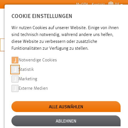
Zum Hauptinhalt springen
MyOTH
Kontakt
DE
COOKIE EINSTELLUNGEN
SUCHE
Wir nutzen Cookies auf unserer Website. Einige von ihnen
sind technisch notwendig, während andere uns helfen,
diese Website zu verbessern oder zusätzliche
JETZT BEWERBEN
Funktionalitäten zur Verfügung zu stellen.
Notwendige Cookies
SUCHE
Statistik
Marketing
FILTER
Externe Medien
Typ
ALLE AUSWÄHLEN
Erstellungsdatum
ABLEHNEN