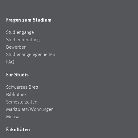
Cookie Laufzeit:
Max. 13 Monate
Fragen zum Studium
Studiengänge
Studienberatung
MARKETING
Bewerben
Marketing Cookies werden von Drittanbietern
Studienangelegenheiten
verwendet, um personalisierte Werbung anzuzeigen.
FAQ
Sie tun dies, indem sie Besucher über Websites
Für Studis
hinweg verfolgen.
Schwarzes Brett
Google Ads
Bibliothek
Name:
Semesterzeiten
_gcl_au
Marktplatz/Wohnungen
Mensa
Anbieter:
Google Ireland Limited
Fakultäten
Zweck: