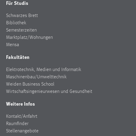
Für Studis
Cookie Laufzeit:
Schwarzes Brett
Max. 13 Monate
Bibliothek
Semesterzeiten
Marktplatz/Wohnungen
MARKETING
Mensa
Marketing Cookies werden von Drittanbietern
Fakultäten
verwendet, um personalisierte Werbung anzuzeigen.
Sie tun dies, indem sie Besucher über Websites
Elektrotechnik, Medien und Informatik
hinweg verfolgen.
Maschinenbau/Umwelttechnik
Weiden Business School
Google Ads
Wirtschaftsingenieurwesen und Gesundheit
Name:
Weitere Infos
_gcl_au
Kontakt/Anfahrt
Anbieter:
Raumfinder
Google Ireland Limited
Stellenangebote
Zweck: