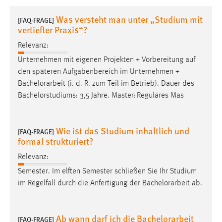
1 Jahr
Was versteht man unter „Studium mit
[FAQ-FRAGE]
vertiefter Praxis“?
Performance
Relevanz:
Name:
Unternehmen mit eigenen Projekten + Vorbereitung auf
staticfilecache
den späteren Aufgabenbereich im Unternehmen +
Bachelorarbeit
(i. d. R. zum Teil im Betrieb). Dauer des
Zweck:
Bachelorstudiums: 3,5 Jahre. Master: Reguläres Mas
Für performante Seitenauslieferung wird in diesem Cookie
gespeichert, ob man eingeloggt ist.
Wie ist das Studium inhaltlich und
[FAQ-FRAGE]
Sprachpräferenz
formal strukturiert?
Name:
Relevanz:
site-language-preference
Semester. Im elften Semester schließen Sie Ihr Studium
im Regelfall durch die Anfertigung der
Bachelorarbeit
ab.
Zweck:
Das Cookie speichert die gewählte Sprache der Website.
Cookie Laufzeit:
Ab wann darf ich die Bachelorarbeit
[FAQ-FRAGE]