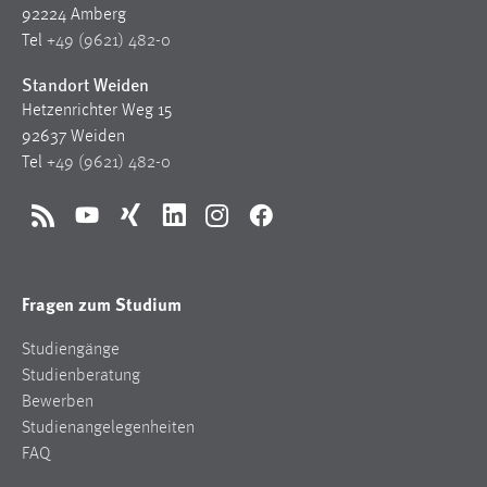
92224 Amberg
Zweck:
Tel
+49 (9621) 482-0
Dieser Cookie ist notwendig um sich an der Website
einloggen zu können.
Standort Weiden
Cookie Laufzeit:
Hetzenrichter Weg 15
24 Stunden
92637 Weiden
Tel
+49 (9621) 482-0
STATISTIK
RSS
YouTube
Xing
LinkedIn
Instagram
Facebook
Statistik Cookies erfassen Informationen anonym.
Diese Informationen helfen uns zu verstehen, wie
Fragen zum Studium
unsere Besucher unsere Website nutzen.
Studiengänge
Matomo
Studienberatung
Name:
Bewerben
_pk_ref, _pk_cvar, _pk_id, _pk_ses
Studienangelegenheiten
FAQ
Zweck:
Zugriffsstatistik