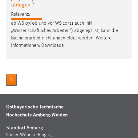
30 Tage
ablegen ?
Relevanz:
Chat
ab WS 07/08 und vor WS 10/11 auch inkl.
„Wissenschaftliches Arbeiten“) abgelegt ist, kann die
Name:
Bachelorarbeit
nicht angemeldet werden. Weitere
MibewSessionID, MIBEW_UserID, mibew_locale, mibew-
Informationen: Downloads
chat-frame-style-5e9dbeb1811c0446
Zweck:
Wird benötigt um die Chatfunktion nutzen zu können.
Cookie Laufzeit:
1
MibewSessionID, mibew-chat-frame-style-
5e9dbeb1811c0446 = Sitzungslaufzeit, mibew_locale = 3
Jahre, MIBEW_UserID = 1 Jahr
Ostbayerische Technische
Login
Hochschule Amberg-Weiden
Name:
Standort Amberg
fe_user, be_user, be_lastLoginProvider
Kaiser-Wilhelm-Ring 23