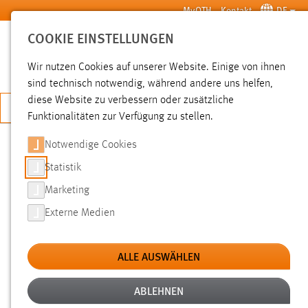
Zum Hauptinhalt springen
MyOTH
Kontakt
DE
COOKIE EINSTELLUNGEN
SUCHE
Wir nutzen Cookies auf unserer Website. Einige von ihnen
sind technisch notwendig, während andere uns helfen,
diese Website zu verbessern oder zusätzliche
JETZT BEWERBEN
Funktionalitäten zur Verfügung zu stellen.
Notwendige Cookies
SUCHE
Statistik
Marketing
FILTER
Externe Medien
Typ
ALLE AUSWÄHLEN
Erstellungsdatum
ABLEHNEN