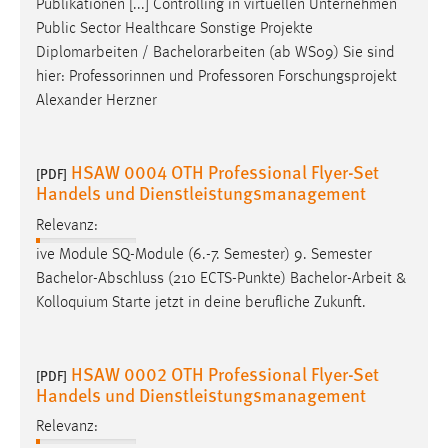
Publikationen [...] Controlling in virtuellen Unternehmen
EXTERNE MEDIEN
Public Sector Healthcare Sonstige Projekte
Um Inhalte von Videoplattformen und Social Media
Diplomarbeiten /
Bachelorarbeiten
(ab WS09) Sie sind
Plattformen anzeigen zu können, werden von diesen
hier: Professorinnen und Professoren Forschungsprojekt
externen Medien Cookies gesetzt.
Alexander Herzner
YouTube
HSAW 0004 OTH Professional Flyer-Set
[PDF]
Handels und Dienstleistungsmanagement
Vimeo
Relevanz:
ive Module SQ-Module (6.-7. Semester) 9. Semester
Bachelor-Abschluss (210 ECTS-Punkte)
Bachelor-Arbeit
&
Kolloquium Starte jetzt in deine berufliche Zukunft.
HSAW 0002 OTH Professional Flyer-Set
[PDF]
Handels und Dienstleistungsmanagement
Relevanz: