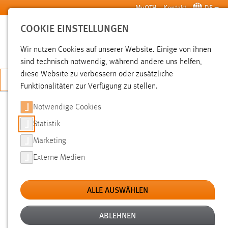
Zum Hauptinhalt springen
MyOTH
Kontakt
DE
COOKIE EINSTELLUNGEN
SUCHE
Wir nutzen Cookies auf unserer Website. Einige von ihnen
sind technisch notwendig, während andere uns helfen,
diese Website zu verbessern oder zusätzliche
JETZT BEWERBEN
Funktionalitäten zur Verfügung zu stellen.
Notwendige Cookies
SUCHE
Statistik
Marketing
FILTER
Externe Medien
Typ
ALLE AUSWÄHLEN
Erstellungsdatum
ABLEHNEN