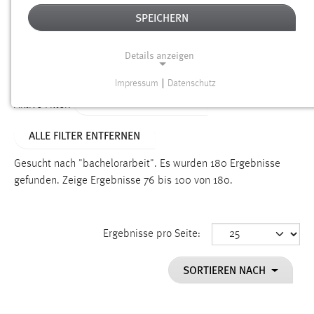
SPEICHERN
Alter
Details anzeigen
SUCHEN
Impressum
|
Datenschutz
NOTWENDIGE COOKIES
ALTER: ÜBER EIN JAHR
Aktive Filter:
Notwendige Cookies ermöglichen grundlegende
ALLE FILTER ENTFERNEN
Funktionen und sind für die einwandfreie Funktion der
Website erforderlich.
Gesucht nach "bachelorarbeit".
Es wurden 180 Ergebnisse
gefunden.
Zeige Ergebnisse 76 bis 100 von 180.
Einverständnis
Name:
cookie_consent
Ergebnisse pro Seite:
Zweck:
SORTIEREN NACH
Dieser Cookie speichert die ausgewählten Einverständnis-
Optionen des Benutzers
Cookie Laufzeit: