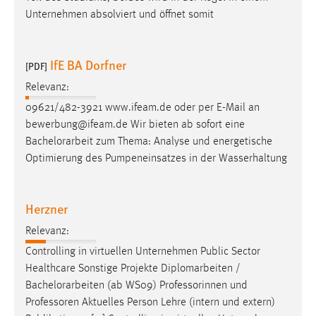
Unternehmen absolviert und öffnet somit
Conversion-Tracking
Cookie Laufzeit:
3 Monate
IfE BA Dorfner
[PDF]
Relevanz:
Facebook Pixel
09621/482-3921 www.ifeam.de oder per E-Mail an
Name:
bewerbung@ifeam.de Wir bieten ab sofort eine
_fbp
Bachelorarbeit
zum Thema: Analyse und energetische
Optimierung des Pumpeneinsatzes in der Wasserhaltung
Anbieter:
Facebook
Herzner
Zweck:
Conversion-Tracking
Relevanz:
Cookie Laufzeit:
Controlling in virtuellen Unternehmen Public Sector
3 Monate
Healthcare Sonstige Projekte Diplomarbeiten /
Bachelorarbeiten
(ab WS09) Professorinnen und
Professoren Aktuelles Person Lehre (intern und extern)