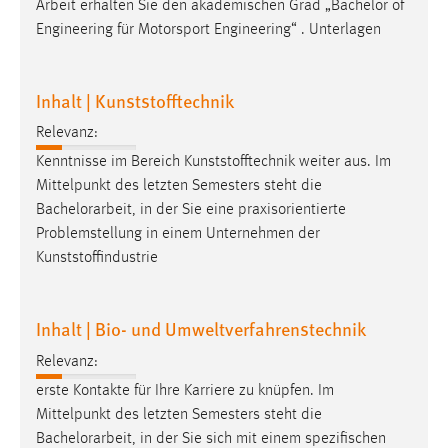
Arbeit
erhalten Sie den akademischen Grad „Bachelor of
Zweck:
Engineering für Motorsport Engineering“ . Unterlagen
Dieser Cookie ist notwendig um sich an der Website
einloggen zu können.
Cookie Laufzeit:
Inhalt | Kunststofftechnik
24 Stunden
Relevanz:
Kenntnisse im Bereich Kunststofftechnik weiter aus. Im
Mittelpunkt des letzten Semesters steht die
STATISTIK
Bachelorarbeit
, in der Sie eine praxisorientierte
Statistik Cookies erfassen Informationen anonym.
Problemstellung in einem Unternehmen der
Diese Informationen helfen uns zu verstehen, wie
Kunststoffindustrie
unsere Besucher unsere Website nutzen.
Matomo
Inhalt | Bio- und Umweltverfahrenstechnik
Relevanz:
Name:
_pk_ref, _pk_cvar, _pk_id, _pk_ses
erste Kontakte für Ihre Karriere zu knüpfen. Im
Mittelpunkt des letzten Semesters steht die
Zweck:
Bachelorarbeit
, in der Sie sich mit einem spezifischen
Zugriffsstatistik