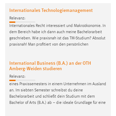
1 Jahr
Internationales Technologiemanagement
Relevanz:
Performance
Internationales Recht interessiert und Makroökonomie. In
Name:
dem Bereich habe ich dann auch meine
Bachelorarbeit
staticfilecache
geschrieben. Wie praxisnah ist das TM-Studium? Absolut
praxisnah! Man profitiert von den persönlichen
Zweck:
Für performante Seitenauslieferung wird in diesem Cookie
gespeichert, ob man eingeloggt ist.
International Business (B.A.) an der OTH
Amberg-Weiden studieren
Sprachpräferenz
Relevanz:
Name:
eines Praxissemesters in einem Unternehmen im Ausland
site-language-preference
an. Im siebten Semester schreibst du deine
Zweck:
Bachelorarbeit
und schließt dein Studium mit dem
Das Cookie speichert die gewählte Sprache der Website.
Bachelor of Arts (B.A.) ab – die ideale Grundlage für eine
Cookie Laufzeit: