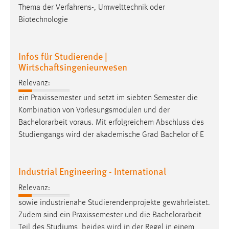
Thema der Verfahrens-, Umwelttechnik oder
Cookie Laufzeit:
Biotechnologie
Max. 13 Monate
Infos für Studierende |
Wirtschaftsingenieurwesen
MARKETING
Relevanz:
Marketing Cookies werden von Drittanbietern
ein Praxissemester und setzt im siebten Semester die
verwendet, um personalisierte Werbung anzuzeigen.
Kombination von Vorlesungsmodulen und der
Sie tun dies, indem sie Besucher über Websites
Bachelorarbeit
voraus. Mit erfolgreichem Abschluss des
hinweg verfolgen.
Studiengangs wird der akademische Grad Bachelor of E
Google Ads
Name:
Industrial Engineering - International
_gcl_au
Relevanz:
Anbieter:
sowie industrienahe Studierendenprojekte gewährleistet.
Google Ireland Limited
Zudem sind ein Praxissemester und die
Bachelorarbeit
Teil des Studiums, beides wird in der Regel in einem
Zweck: