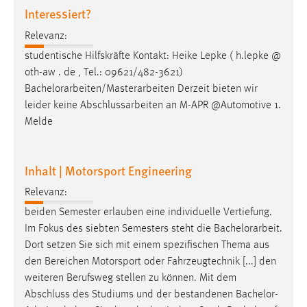
30 Tage
Interessiert?
Relevanz:
Chat
studentische Hilfskräfte Kontakt: Heike Lepke ( h.lepke @
Name:
oth-aw . de , Tel.: 09621/482-3621)
MibewSessionID, MIBEW_UserID, mibew_locale, mibew-
Bachelorarbeiten
/Masterarbeiten Derzeit bieten wir
chat-frame-style-5e9dbeb1811c0446
leider keine Abschlussarbeiten an M-APR @Automotive 1.
Melde
Zweck:
Wird benötigt um die Chatfunktion nutzen zu können.
Cookie Laufzeit:
Inhalt | Motorsport Engineering
MibewSessionID, mibew-chat-frame-style-
Relevanz:
5e9dbeb1811c0446 = Sitzungslaufzeit, mibew_locale = 3
Jahre, MIBEW_UserID = 1 Jahr
beiden Semester erlauben eine individuelle Vertiefung.
Im Fokus des siebten Semesters steht die
Bachelorarbeit
.
Dort setzen Sie sich mit einem spezifischen Thema aus
Login
den Bereichen Motorsport oder Fahrzeugtechnik [...] den
Name:
weiteren Berufsweg stellen zu können. Mit dem
fe_user, be_user, be_lastLoginProvider
Abschluss des Studiums und der bestandenen
Bachelor-