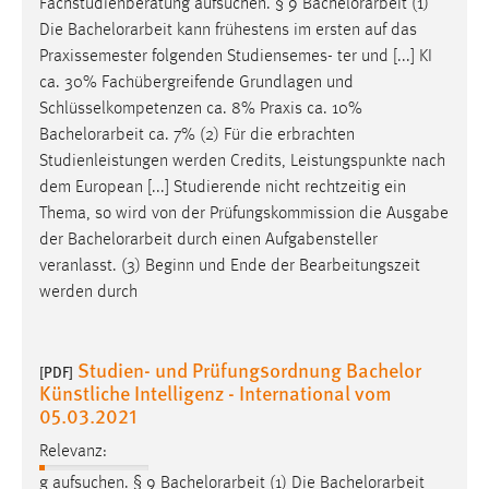
Fachstudienberatung aufsuchen. § 9
Bachelorarbeit
(1)
Die
Bachelorarbeit
kann frühestens im ersten auf das
Praxissemester folgenden Studiensemes- ter und [...] KI
ca. 30% Fachübergreifende Grundlagen und
Schlüsselkompetenzen ca. 8% Praxis ca. 10%
Bachelorarbeit
ca. 7% (2) Für die erbrachten
Studienleistungen werden Credits, Leistungspunkte nach
dem European [...] Studierende nicht rechtzeitig ein
Thema, so wird von der Prüfungskommission die Ausgabe
der
Bachelorarbeit
durch einen Aufgabensteller
veranlasst. (3) Beginn und Ende der Bearbeitungszeit
werden durch
Studien- und Prüfungsordnung Bachelor
[PDF]
Künstliche Intelligenz - International vom
05.03.2021
Relevanz:
g aufsuchen. § 9
Bachelorarbeit
(1) Die
Bachelorarbeit