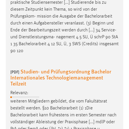
praktische Studiensemester [...] Studierende bis zu
diesem Zeitpunkt kein Thema, so wird von der
Prüfungskom- mission die Ausgabe der
Bachelorarbeit
durch einen Aufgabensteller veranlasst. (3) Beginn und
Ende der Bearbeitungszeit werden durch [...] 34 Service-
und Dienstleistungsma- nagement 4 5 SU, Ü schrP 90 StA
1 35
Bachelorarbeit
4 12 SU, Ü, 3 SWS (Credits) insgesamt
90 120
Studien- und Prüfungsordnung Bachelor
[PDF]
Internationales Technologiemanagement
Teilzeit
Relevanz:
weiteren Mitgliedern gebildet, die vom Fakultätsrat
bestellt werden. §10
Bachelorarbeit
(1) 1Die
Bachelorarbeit
kann frühestens im ersten Semester nach
vollständiger Ableistung der Praxisphase [...] mdlP oder
PrA oder SemA oder ÜbL *1) *1) 1 Praxisphase u.