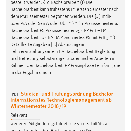
bestellt werden. §10
Bachelorarbeit
(1) Die
Bachelorarbeit
kann frühestens im ersten Semester nach
dem Praxissemester begonnen werden. Die [...] mdlP
oder PrA oder SemA oder ÜbL *1) *1) 1 Praxissemester u.
Bachelorarbeit
PS Praxissemester 25 - PP PrB – BA
Bachelorarbeit
10 - BA BA Absolviertes PS mit PrB 3 *1)
Detaillierte Angaben [...] Abkürzungen:
Lehrveranstaltungsarten: BA
Bachelorarbeit
Begleitung
und Betreuung selbständiger studentischer Arbeiten im
Rahmen der
Bachelorarbeit
. PP Praxisphase Lehrform, die
in der Regel in einem
Studien- und Prüfungsordnung Bachelor
[PDF]
Internationales Technologiemanagement ab
Wintersemester 2018/19
Relevanz:
weiteren Mitgliedern gebildet, die vom Fakultätsrat
bestellt werden. §10
Bachelorarbeit
(1) Die