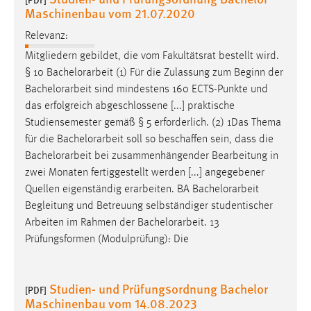
Maschinenbau vom 21.07.2020
Zweck:
Dieser Cookie ist notwendig um sich an der Website
Relevanz:
einloggen zu können.
Mitgliedern gebildet, die vom Fakultätsrat bestellt wird.
Cookie Laufzeit:
§ 10
Bachelorarbeit
(1) Für die Zulassung zum Beginn der
24 Stunden
Bachelorarbeit
sind mindestens 160 ECTS-Punkte und
das erfolgreich abgeschlossene [...] praktische
Studiensemester gemäß § 5 erforderlich. (2) 1Das Thema
STATISTIK
für die
Bachelorarbeit
soll so beschaffen sein, dass die
Bachelorarbeit
bei zusammenhängender Bearbeitung in
Statistik Cookies erfassen Informationen anonym.
zwei Monaten fertiggestellt werden [...] angegebener
Diese Informationen helfen uns zu verstehen, wie
Quellen eigenständig erarbeiten. BA
Bachelorarbeit
unsere Besucher unsere Website nutzen.
Begleitung und Betreuung selbständiger studentischer
Arbeiten im Rahmen der
Bachelorarbeit
. 13
Matomo
Prüfungsformen (Modulprüfung): Die
Name:
_pk_ref, _pk_cvar, _pk_id, _pk_ses
Studien- und Prüfungsordnung Bachelor
[PDF]
Zweck:
Maschinenbau vom 14.08.2023
Zugriffsstatistik