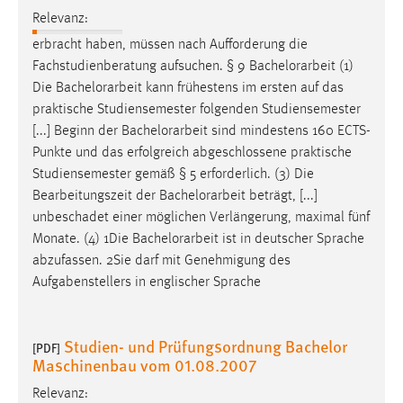
Relevanz:
Cookie Laufzeit:
erbracht haben, müssen nach Aufforderung die
Max. 13 Monate
Fachstudienberatung aufsuchen. § 9
Bachelorarbeit
(1)
Die
Bachelorarbeit
kann frühestens im ersten auf das
praktische Studiensemester folgenden Studiensemester
MARKETING
[...] Beginn der
Bachelorarbeit
sind mindestens 160 ECTS-
Marketing Cookies werden von Drittanbietern
Punkte und das erfolgreich abgeschlossene praktische
verwendet, um personalisierte Werbung anzuzeigen.
Studiensemester gemäß § 5 erforderlich. (3) Die
Sie tun dies, indem sie Besucher über Websites
Bearbeitungszeit der
Bachelorarbeit
beträgt, [...]
hinweg verfolgen.
unbeschadet einer möglichen Verlängerung, maximal fünf
Monate. (4) 1Die
Bachelorarbeit
ist in deutscher Sprache
Google Ads
abzufassen. 2Sie darf mit Genehmigung des
Aufgabenstellers in englischer Sprache
Name:
_gcl_au
Studien- und Prüfungsordnung Bachelor
[PDF]
Anbieter:
Maschinenbau vom 01.08.2007
Google Ireland Limited
Relevanz:
Zweck: