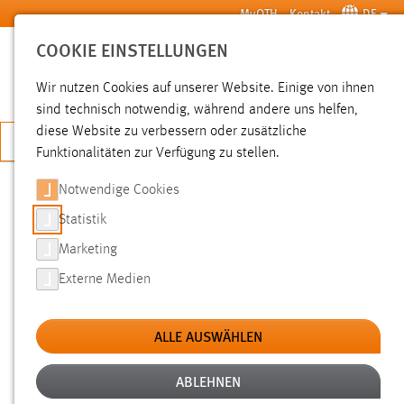
Zum Hauptinhalt springen
MyOTH
Kontakt
DE
COOKIE EINSTELLUNGEN
SUCHE
Wir nutzen Cookies auf unserer Website. Einige von ihnen
sind technisch notwendig, während andere uns helfen,
diese Website zu verbessern oder zusätzliche
JETZT BEWERBEN
Funktionalitäten zur Verfügung zu stellen.
Notwendige Cookies
SUCHE
Statistik
Marketing
FILTER
Externe Medien
Typ
ALLE AUSWÄHLEN
Erstellungsdatum
ABLEHNEN