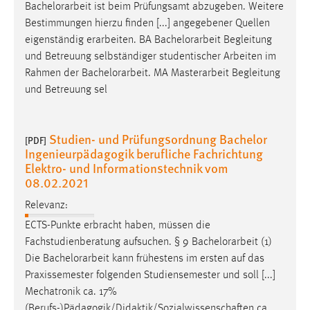
Bachelorarbeit
ist beim Prüfungsamt abzugeben. Weitere
Bestimmungen hierzu finden [...] angegebener Quellen
eigenständig erarbeiten. BA
Bachelorarbeit
Begleitung
und Betreuung selbständiger studentischer Arbeiten im
Rahmen der
Bachelorarbeit
. MA Masterarbeit Begleitung
und Betreuung sel
Studien- und Prüfungsordnung Bachelor
[PDF]
Ingenieurpädagogik berufliche Fachrichtung
Elektro- und Informationstechnik vom
08.02.2021
Relevanz:
ECTS-Punkte erbracht haben, müssen die
Fachstudienberatung aufsuchen. § 9
Bachelorarbeit
(1)
Die
Bachelorarbeit
kann frühestens im ersten auf das
Praxissemester folgenden Studiensemester und soll [...]
Mechatronik ca. 17%
(Berufs-)Pädagogik/Didaktik/Sozialwissenschaften ca.