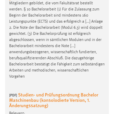
EXTERNE MEDIEN
Mitgliedern gebildet, die vom Fakultätsrat bestellt
werden. § 10
Bachelorarbeit
(1) Für die Zulassung zum
Um Inhalte von Videoplattformen und Social Media
Beginn der
Bachelorarbeit
sind mindestens 160
Plattformen anzeigen zu können, werden von diesen
Leistungspunkte (ECTS) und das erfolgreich a [...] Anlage
externen Medien Cookies gesetzt.
2. Die Note der
Bachelorarbeit
(Modul 6.3) wird doppelt
gewichtet. (3) Die Bachelorprüfung ist erfolgreich
YouTube
abgeschlossen, wenn in sämtlichen Modulen und in der
Bachelorarbeit
mindestens die Note [...]
Vimeo
anwendungsbezogenen, wissenschaftlich fundierten,
berufsqualifizierenden Abschluß. Die dazugehörige
Bachelorarbeit
bestätigt die Fähigkeit zum selbständigen
Arbeiten und methodischen, wissenschaftlichen
Vorgehen
Studien- und Prüfungsordnung Bachelor
[PDF]
Maschinenbau (konsolodierte Version, 1.
Änderungssatzung)
Relevanz: