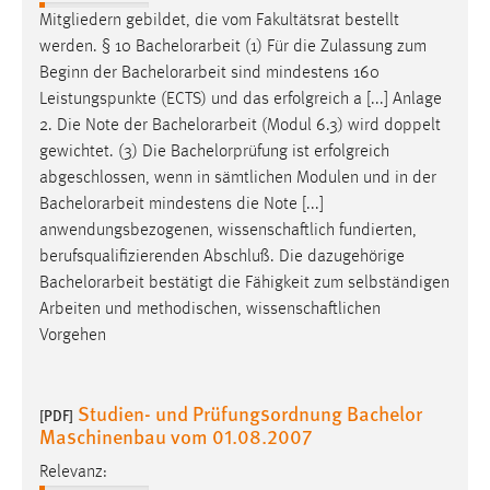
Mitgliedern gebildet, die vom Fakultätsrat bestellt
Conversion-Tracking
werden. § 10
Bachelorarbeit
(1) Für die Zulassung zum
Cookie Laufzeit:
Beginn der
Bachelorarbeit
sind mindestens 160
3 Monate
Leistungspunkte (ECTS) und das erfolgreich a [...] Anlage
2. Die Note der
Bachelorarbeit
(Modul 6.3) wird doppelt
Facebook Pixel
gewichtet. (3) Die Bachelorprüfung ist erfolgreich
abgeschlossen, wenn in sämtlichen Modulen und in der
Name:
Bachelorarbeit
mindestens die Note [...]
_fbp
anwendungsbezogenen, wissenschaftlich fundierten,
berufsqualifizierenden Abschluß. Die dazugehörige
Anbieter:
Facebook
Bachelorarbeit
bestätigt die Fähigkeit zum selbständigen
Arbeiten und methodischen, wissenschaftlichen
Zweck:
Vorgehen
Conversion-Tracking
Cookie Laufzeit:
Studien- und Prüfungsordnung Bachelor
3 Monate
[PDF]
Maschinenbau vom 01.08.2007
Relevanz: