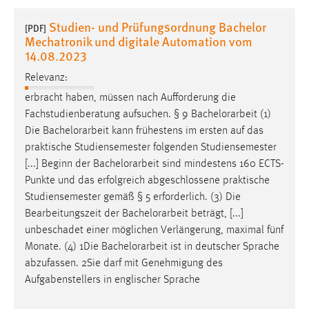
1 Jahr
Studien- und Prüfungsordnung Bachelor
[PDF]
Mechatronik und digitale Automation vom
Performance
14.08.2023
Relevanz:
Name:
staticfilecache
erbracht haben, müssen nach Aufforderung die
Fachstudienberatung aufsuchen. § 9
Bachelorarbeit
(1)
Zweck:
Die
Bachelorarbeit
kann frühestens im ersten auf das
Für performante Seitenauslieferung wird in diesem Cookie
praktische Studiensemester folgenden Studiensemester
gespeichert, ob man eingeloggt ist.
[...] Beginn der
Bachelorarbeit
sind mindestens 160 ECTS-
Punkte und das erfolgreich abgeschlossene praktische
Sprachpräferenz
Studiensemester gemäß § 5 erforderlich. (3) Die
Bearbeitungszeit der
Bachelorarbeit
beträgt, [...]
Name:
unbeschadet einer möglichen Verlängerung, maximal fünf
site-language-preference
Monate. (4) 1Die
Bachelorarbeit
ist in deutscher Sprache
Zweck:
abzufassen. 2Sie darf mit Genehmigung des
Das Cookie speichert die gewählte Sprache der Website.
Aufgabenstellers in englischer Sprache
Cookie Laufzeit: