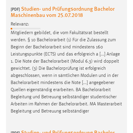
30 Tage
Studien- und Prüfungsordnung Bachelor
[PDF]
Maschinenbau vom 25.07.2018
Chat
Relevanz:
Name:
Mitgliedern gebildet, die vom Fakultätsrat bestellt
MibewSessionID, MIBEW_UserID, mibew_locale, mibew-
werden. § 10
Bachelorarbeit
(1) Für die Zulassung zum
chat-frame-style-5e9dbeb1811c0446
Beginn der
Bachelorarbeit
sind mindestens 160
Leistungspunkte (ECTS) und das erfolgreich a [...] Anlage
Zweck:
Wird benötigt um die Chatfunktion nutzen zu können.
1. Die Note der
Bachelorarbeit
(Modul 6.3) wird doppelt
gewichtet. (3) Die Bachelorprüfung ist erfolgreich
Cookie Laufzeit:
abgeschlossen, wenn in sämtlichen Modulen und in der
MibewSessionID, mibew-chat-frame-style-
Bachelorarbeit
mindestens die Note [...] angegebener
5e9dbeb1811c0446 = Sitzungslaufzeit, mibew_locale = 3
Quellen eigenständig erarbeiten. BA
Bachelorarbeit
Jahre, MIBEW_UserID = 1 Jahr
Begleitung und Betreuung selbständiger studentischer
Arbeiten im Rahmen der
Bachelorarbeit
. MA Masterarbeit
Login
Begleitung und Betreuung selbständiger
Name:
fe_user, be_user, be_lastLoginProvider
Studien- und Prüfungsordnung Bachelor
[PDF]