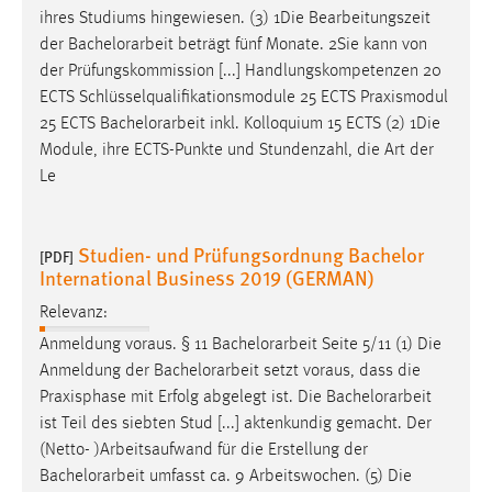
ihres Studiums hingewiesen. (3) 1Die Bearbeitungszeit
der
Bachelorarbeit
beträgt fünf Monate. 2Sie kann von
der Prüfungskommission [...] Handlungskompetenzen 20
ECTS Schlüsselqualifikationsmodule 25 ECTS Praxismodul
25 ECTS
Bachelorarbeit
inkl. Kolloquium 15 ECTS (2) 1Die
Module, ihre ECTS-Punkte und Stundenzahl, die Art der
Le
Studien- und Prüfungsordnung Bachelor
[PDF]
International Business 2019 (GERMAN)
Relevanz:
Anmeldung voraus. § 11
Bachelorarbeit
Seite 5/11 (1) Die
Anmeldung der
Bachelorarbeit
setzt voraus, dass die
Praxisphase mit Erfolg abgelegt ist. Die
Bachelorarbeit
ist Teil des siebten Stud [...] aktenkundig gemacht. Der
(Netto- )Arbeitsaufwand für die Erstellung der
Bachelorarbeit
umfasst ca. 9 Arbeitswochen. (5) Die