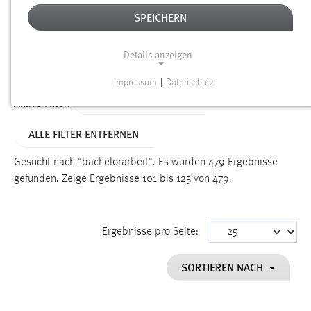
SPEICHERN
Alter
Details anzeigen
SUCHEN
Impressum
|
Datenschutz
NOTWENDIGE COOKIES
ALTER: ÜBER EIN JAHR
Aktive Filter:
Notwendige Cookies ermöglichen grundlegende
ALLE FILTER ENTFERNEN
Funktionen und sind für die einwandfreie Funktion der
Website erforderlich.
Gesucht nach "bachelorarbeit".
Es wurden 479 Ergebnisse
gefunden.
Zeige Ergebnisse 101 bis 125 von 479.
Einverständnis
Name:
cookie_consent
Ergebnisse pro Seite:
Zweck:
SORTIEREN NACH
Dieser Cookie speichert die ausgewählten Einverständnis-
Optionen des Benutzers
Cookie Laufzeit: