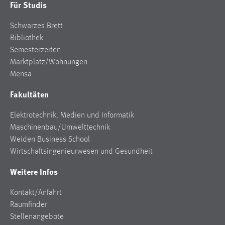
Für Studis
Cookie Laufzeit:
Schwarzes Brett
Max. 13 Monate
Bibliothek
Semesterzeiten
Marktplatz/Wohnungen
MARKETING
Mensa
Marketing Cookies werden von Drittanbietern
Fakultäten
verwendet, um personalisierte Werbung anzuzeigen.
Sie tun dies, indem sie Besucher über Websites
Elektrotechnik, Medien und Informatik
hinweg verfolgen.
Maschinenbau/Umwelttechnik
Weiden Business School
Google Ads
Wirtschaftsingenieurwesen und Gesundheit
Name:
Weitere Infos
_gcl_au
Kontakt/Anfahrt
Anbieter:
Raumfinder
Google Ireland Limited
Stellenangebote
Zweck: