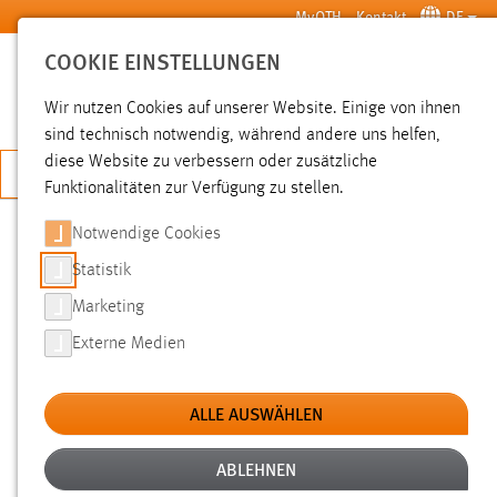
Zum Hauptinhalt springen
MyOTH
Kontakt
DE
COOKIE EINSTELLUNGEN
SUCHE
Wir nutzen Cookies auf unserer Website. Einige von ihnen
sind technisch notwendig, während andere uns helfen,
diese Website zu verbessern oder zusätzliche
JETZT BEWERBEN
Funktionalitäten zur Verfügung zu stellen.
Notwendige Cookies
SUCHE
Statistik
Marketing
FILTER
Externe Medien
Typ
ALLE AUSWÄHLEN
Erstellungsdatum
ABLEHNEN