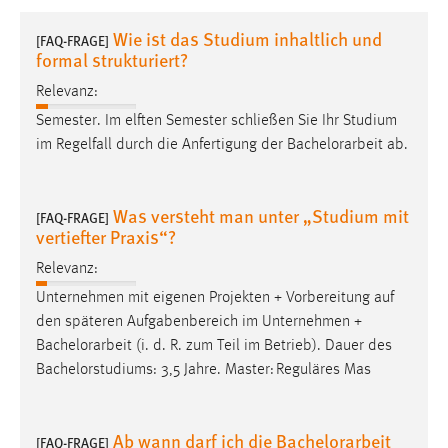
1 Jahr
Wie ist das Studium inhaltlich und
[FAQ-FRAGE]
formal strukturiert?
Performance
Relevanz:
Name:
Semester. Im elften Semester schließen Sie Ihr Studium
staticfilecache
im Regelfall durch die Anfertigung der
Bachelorarbeit
ab.
Zweck:
Für performante Seitenauslieferung wird in diesem Cookie
Was versteht man unter „Studium mit
[FAQ-FRAGE]
gespeichert, ob man eingeloggt ist.
vertiefter Praxis“?
Relevanz:
Sprachpräferenz
Unternehmen mit eigenen Projekten + Vorbereitung auf
Name:
den späteren Aufgabenbereich im Unternehmen +
site-language-preference
Bachelorarbeit
(i. d. R. zum Teil im Betrieb). Dauer des
Bachelorstudiums: 3,5 Jahre. Master: Reguläres Mas
Zweck:
Das Cookie speichert die gewählte Sprache der Website.
Cookie Laufzeit:
Ab wann darf ich die Bachelorarbeit
[FAQ-FRAGE]