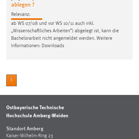
30 Tage
ablegen ?
Relevanz:
Chat
ab WS 07/08 und vor WS 10/11 auch inkl.
„Wissenschaftliches Arbeiten“) abgelegt ist, kann die
Name:
Bachelorarbeit
nicht angemeldet werden. Weitere
MibewSessionID, MIBEW_UserID, mibew_locale, mibew-
Informationen: Downloads
chat-frame-style-5e9dbeb1811c0446
Zweck:
Wird benötigt um die Chatfunktion nutzen zu können.
Cookie Laufzeit:
1
MibewSessionID, mibew-chat-frame-style-
5e9dbeb1811c0446 = Sitzungslaufzeit, mibew_locale = 3
Jahre, MIBEW_UserID = 1 Jahr
Ostbayerische Technische
Login
Hochschule Amberg-Weiden
Name:
Standort Amberg
fe_user, be_user, be_lastLoginProvider
Kaiser-Wilhelm-Ring 23