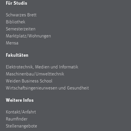
Für Studis
Cookie Laufzeit:
Schwarzes Brett
Max. 13 Monate
Bibliothek
Semesterzeiten
Marktplatz/Wohnungen
MARKETING
Mensa
Marketing Cookies werden von Drittanbietern
Fakultäten
verwendet, um personalisierte Werbung anzuzeigen.
Sie tun dies, indem sie Besucher über Websites
Elektrotechnik, Medien und Informatik
hinweg verfolgen.
Maschinenbau/Umwelttechnik
Weiden Business School
Google Ads
Wirtschaftsingenieurwesen und Gesundheit
Name:
Weitere Infos
_gcl_au
Kontakt/Anfahrt
Anbieter:
Raumfinder
Google Ireland Limited
Stellenangebote
Zweck: