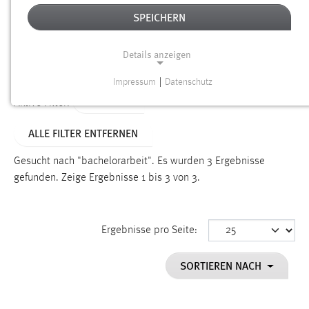
SPEICHERN
Alter
Details anzeigen
SUCHEN
Impressum
|
Datenschutz
NOTWENDIGE COOKIES
TYP: FAQ
Aktive Filter:
Notwendige Cookies ermöglichen grundlegende
ALLE FILTER ENTFERNEN
Funktionen und sind für die einwandfreie Funktion der
Website erforderlich.
Gesucht nach "bachelorarbeit".
Es wurden 3 Ergebnisse
gefunden.
Zeige Ergebnisse 1 bis 3 von 3.
Einverständnis
Name:
cookie_consent
Ergebnisse pro Seite:
Zweck:
SORTIEREN NACH
Dieser Cookie speichert die ausgewählten Einverständnis-
Optionen des Benutzers
Cookie Laufzeit: