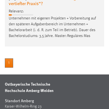
30 Tage
vertiefter Praxis“?
Relevanz:
Chat
Unternehmen mit eigenen Projekten + Vorbereitung auf
den späteren Aufgabenbereich im Unternehmen +
Name:
Bachelorarbeit
(i. d. R. zum Teil im Betrieb). Dauer des
MibewSessionID, MIBEW_UserID, mibew_locale, mibew-
Bachelorstudiums: 3,5 Jahre. Master: Reguläres Mas
chat-frame-style-5e9dbeb1811c0446
Zweck:
Wird benötigt um die Chatfunktion nutzen zu können.
Cookie Laufzeit:
1
MibewSessionID, mibew-chat-frame-style-
5e9dbeb1811c0446 = Sitzungslaufzeit, mibew_locale = 3
Jahre, MIBEW_UserID = 1 Jahr
Ostbayerische Technische
Login
Hochschule Amberg-Weiden
Name:
Standort Amberg
fe_user, be_user, be_lastLoginProvider
Kaiser-Wilhelm-Ring 23