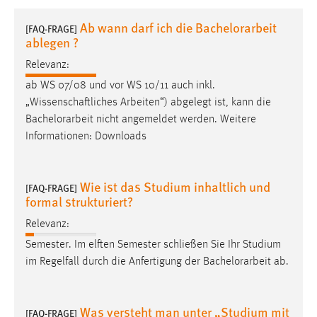
1 Jahr
Ab wann darf ich die Bachelorarbeit
[FAQ-FRAGE]
ablegen ?
Performance
Relevanz:
Name:
ab WS 07/08 und vor WS 10/11 auch inkl.
staticfilecache
„Wissenschaftliches Arbeiten“) abgelegt ist, kann die
Bachelorarbeit
nicht angemeldet werden. Weitere
Zweck:
Informationen: Downloads
Für performante Seitenauslieferung wird in diesem Cookie
gespeichert, ob man eingeloggt ist.
Wie ist das Studium inhaltlich und
[FAQ-FRAGE]
Sprachpräferenz
formal strukturiert?
Name:
Relevanz:
site-language-preference
Semester. Im elften Semester schließen Sie Ihr Studium
im Regelfall durch die Anfertigung der
Bachelorarbeit
ab.
Zweck:
Das Cookie speichert die gewählte Sprache der Website.
Cookie Laufzeit:
Was versteht man unter „Studium mit
[FAQ-FRAGE]