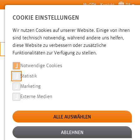
Zum Hauptinhalt springen
MyOTH
Kontakt
DE
COOKIE EINSTELLUNGEN
SUCHE
Wir nutzen Cookies auf unserer Website. Einige von ihnen
sind technisch notwendig, während andere uns helfen,
diese Website zu verbessern oder zusätzliche
JETZT BEWERBEN
Funktionalitäten zur Verfügung zu stellen.
Notwendige Cookies
SUCHE
Statistik
Marketing
FILTER
Externe Medien
Typ
ALLE AUSWÄHLEN
Erstellungsdatum
ABLEHNEN