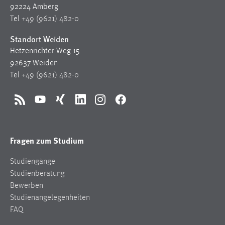
92224 Amberg
Zweck:
Tel
+49 (9621) 482-0
Dieser Cookie ist notwendig um sich an der Website
einloggen zu können.
Standort Weiden
Cookie Laufzeit:
Hetzenrichter Weg 15
24 Stunden
92637 Weiden
Tel
+49 (9621) 482-0
STATISTIK
RSS
YouTube
Xing
LinkedIn
Instagram
Facebook
Statistik Cookies erfassen Informationen anonym.
Diese Informationen helfen uns zu verstehen, wie
Fragen zum Studium
unsere Besucher unsere Website nutzen.
Studiengänge
Matomo
Studienberatung
Name:
Bewerben
_pk_ref, _pk_cvar, _pk_id, _pk_ses
Studienangelegenheiten
FAQ
Zweck:
Zugriffsstatistik