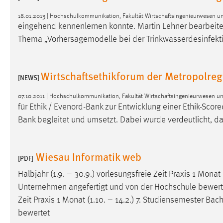
18.01.2013 | Hochschulkommunikation, Fakultät Wirtschaftsingenieurwesen u
Matomo
eingehend kennenlernen konnte. Martin Lehner bearbeit
Thema „Vorhersagemodelle bei der Trinkwasserdesinfektio
Name:
_pk_ref, _pk_cvar, _pk_id, _pk_ses
Zweck:
Zugriffsstatistik
Wirtschaftsethikforum der Metropolre
[NEWS]
Cookie Laufzeit:
Max. 13 Monate
07.10.2011 | Hochschulkommunikation, Fakultät Wirtschaftsingenieurwesen u
für Ethik / Evenord-Bank zur Entwicklung einer Ethik-Sco
MARKETING
Bank begleitet und umsetzt. Dabei wurde verdeutlicht, da
Marketing Cookies werden von Drittanbietern
verwendet, um personalisierte Werbung anzuzeigen.
Wiesau Informatik web
[PDF]
Sie tun dies, indem sie Besucher über Websites
hinweg verfolgen.
Halbjahr (1.9. – 30.9.) vorlesungsfreie Zeit Praxis 1 Monat
Unternehmen angefertigt und von der Hochschule bewertet 
Google Ads
Zeit Praxis 1 Monat (1.10. – 14.2.) 7. Studiensemester
Bach
bewertet
Name:
_gcl_au