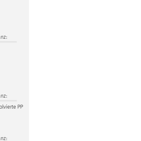
nz:
nz:
olvierte PP
nz: