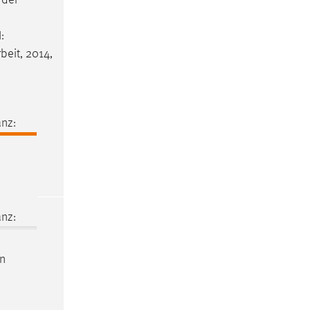
 der
:
beit
, 2014,
nz:
nz:
n