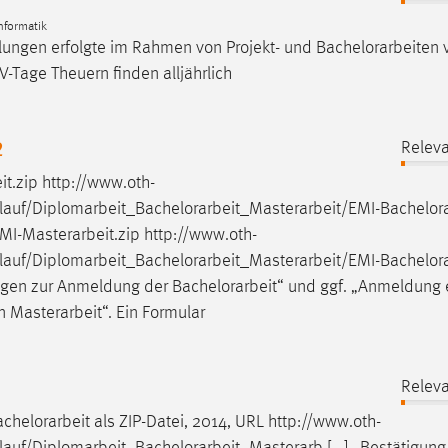
nformatik
lungen erfolgte im Rahmen von Projekt- und
Bachelorarbeiten
-Tage Theuern finden alljährlich
2
Releva
it
.zip http://www.oth-
lauf/Diplomarbeit_
Bachelorarbeit
_Masterarbeit/EMI-
Bachelora
MI-Masterarbeit.zip http://www.oth-
lauf/Diplomarbeit_
Bachelorarbeit
_Masterarbeit/EMI-
Bachelora
ungen zur Anmeldung der
Bachelorarbeit
“ und ggf. „Anmeldung 
 Masterarbeit“. Ein Formular
Releva
chelorarbeit
als ZIP-Datei, 2014, URL http://www.oth-