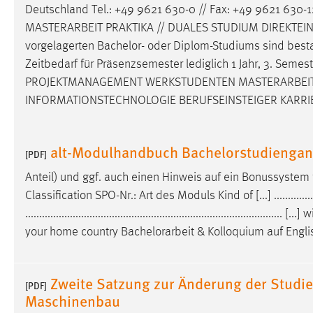
Deutschland Tel.: +49 9621 630-0 // Fax: +49 9621 630-1
in diesem Cookie gespeichert, ob man
eingeloggt ist.
MASTERARBEIT PRAKTIKA // DUALES STUDIUM DIREKTEINST
vorgelagerten Bachelor- oder Diplom-Studiums sind be
Zeitbedarf für Präsenzsemester lediglich 1 Jahr, 3. Seme
Sprachpräferenz
PROJEKTMANAGEMENT WERKSTUDENTEN MASTERARBEI
Name:
site-language-preference
INFORMATIONSTECHNOLOGIE BERUFSEINSTEIGER KARRI
Zweck:
Das Cookie speichert die gewählte
Sprache der Website.
alt-Modulhandbuch Bachelorstudiengan
[PDF]
Cookie Laufzeit:
30 Tage
Anteil) und ggf. auch einen Hinweis auf ein Bonussystem
Classification SPO-Nr.: Art des Moduls Kind of [...] ...........................
Chat
............................................................................
your home country
Bachelorarbeit
& Kolloquium auf Englis
Name:
MibewSessionID, MIBEW_UserID,
mibew_locale, mibew-chat-frame-style-
5e9dbeb1811c0446
Zweite Satzung zur Änderung der Studi
[PDF]
Zweck:
Wird benötigt um die Chatfunktion
Maschinenbau
nutzen zu können.