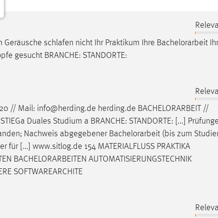
Releva
eräusche schlafen nicht Ihr Praktikum Ihre
Bachelorarbeit
Ih
 Köpfe gesucht BRANCHE: STANDORTE:
Releva
20 // Mail: info@herding.de herding.de
BACHELORARBEIT
//
IEGa Duales Studium a BRANCHE: STANDORTE: [...] Prüfung
standen; Nachweis abgegebener
Bachelorarbeit
(bis zum Studie
ster für [...] www.sitlog.de 154 MATERIALFLUSS PRAKTIKA
TEN
BACHELORARBEITEN
AUTOMATISIERUNGSTECHNIK
ERE SOFTWAREARCHITE
Releva