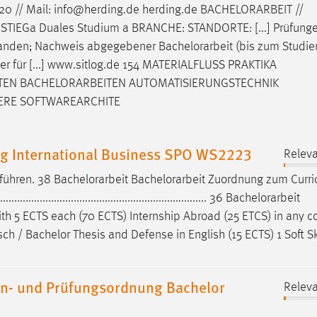
20 // Mail: info@herding.de herding.de
BACHELORARBEIT
//
IEGa Duales Studium a BRANCHE: STANDORTE: [...] Prüfung
standen; Nachweis abgegebener
Bachelorarbeit
(bis zum Studie
ster für [...] www.sitlog.de 154 MATERIALFLUSS PRAKTIKA
TEN
BACHELORARBEITEN
AUTOMATISIERUNGSTECHNIK
ERE SOFTWAREARCHITE
g International Business SPO WS2223
Releva
 führen. 38
Bachelorarbeit
Bachelorarbeit
Zuordnung zum Curri
............................................................ 36
Bachelorarbeit
................ [...] with 5 ECTS each (70 ECTS) Internship Abroad (25 ETCS) in an
ch / Bachelor Thesis and Defense in English (15 ECTS) 1 Soft Sk
en- und Prüfungsordnung Bachelor
Releva