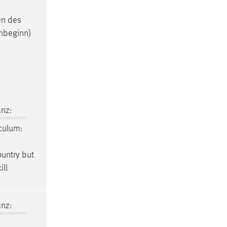
en des
nbeginn)
nz:
culum:
y country but
ill
nz: