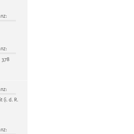
nz:
nz:
 378
nz:
it
(i. d. R.
nz: