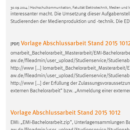
externen Medien Cookies gesetzt.
30.09.2014 | Hochschulkommunikation, Fakultät Elektrotechnik, Medien und I
interessanter macht. Die Umsetzung dieser Aufgabenstel
YouTube
Studierenden der Medienproduktion und -technik. Die EDV
Vimeo
Vorlage Abschlussarbeit Stand 2015 101
[PDF]
omarbeit_
Bachelorarbeit
_Masterarbeit/EMI-
Bachelorarbe
aw.de/fileadmin/user_upload/Studienservice/Studienab
http://www [...] lomarbeit_
Bachelorarbeit
_Masterarbeit/E
aw.de/fileadmin/user_upload/Studienservice/Studienab
http://www [...] der Erfüllung der Zulassungsvoraussetz
externen
Bachelorarbeit
“ bzw. „Anmeldung einer externen
Vorlage Abschlussarbeit Stand 2015 1012
EMI: „EMI-
Bachelorarbeit
.zip“, Unterlagensammlungen
Ba