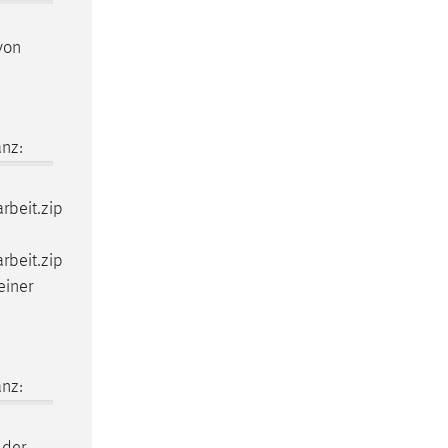
von
nz:
rbeit
.zip
rbeit
.zip
einer
nz: