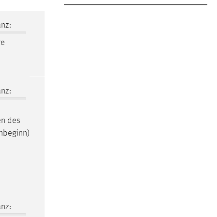
nz:
re
nz:
en des
nbeginn)
nz: