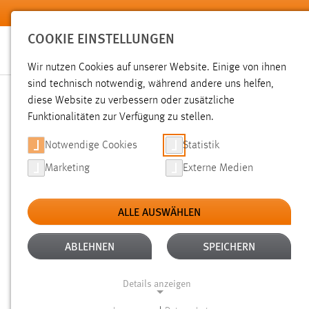
Zum Hauptinhalt springen
COOKIE EINSTELLUNGEN
Wir nutzen Cookies auf unserer Website. Einige von ihnen
sind technisch notwendig, während andere uns helfen,
diese Website zu verbessern oder zusätzliche
SUCHE
Funktionalitäten zur Verfügung zu stellen.
Notwendige Cookies
Statistik
Marketing
Externe Medien
ALLE AUSWÄHLEN
Gesucht nach "bachelorarbeit".
Es wurden 628 Ergebnisse 
ABLEHNEN
SPEICHERN
Details anzeigen