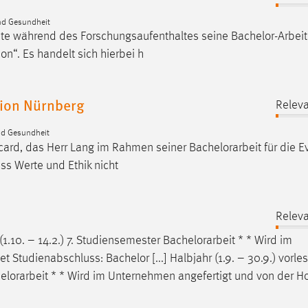
nd Gesundheit
ete während des Forschungsaufenthaltes seine
Bachelor-Arbeit
n“. Es handelt sich hierbei h
gion Nürnberg
Releva
nd Gesundheit
recard, das Herr Lang im Rahmen seiner
Bachelorarbeit
für die E
ss Werte und Ethik nicht
Releva
 (1.10. – 14.2.) 7. Studiensemester
Bachelorarbeit
* * Wird im
Studienabschluss: Bachelor [...] Halbjahr (1.9. – 30.9.) vorle
elorarbeit
* * Wird im Unternehmen angefertigt und von der H