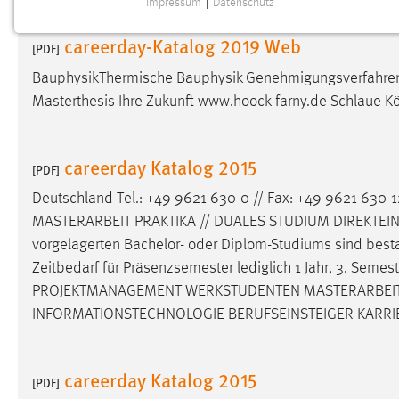
Impressum
|
Datenschutz
NOTWENDIGE COOKIES
careerday-Katalog 2019 Web
Notwendige Cookies ermöglichen grundlegende
[PDF]
Funktionen und sind für die einwandfreie Funktion der
BauphysikThermische Bauphysik Genehmigungsverfahren G
Website erforderlich.
Masterthesis Ihre Zukunft www.hoock-farny.de Schlaue
Einverständnis
careerday Katalog 2015
Name:
[PDF]
cookie_consent
Deutschland Tel.: +49 9621 630-0 // Fax: +49 9621 630-1
Zweck:
Dieser Cookie speichert die
MASTERARBEIT PRAKTIKA // DUALES STUDIUM DIREKTEINST
ausgewählten Einverständnis-Optionen
des Benutzers
vorgelagerten Bachelor- oder Diplom-Studiums sind be
Zeitbedarf für Präsenzsemester lediglich 1 Jahr, 3. Seme
Cookie Laufzeit:
1 Jahr
PROJEKTMANAGEMENT WERKSTUDENTEN MASTERARBEI
INFORMATIONSTECHNOLOGIE BERUFSEINSTEIGER KARRI
Performance
Name:
staticfilecache
careerday Katalog 2015
[PDF]
Zweck:
Für performante Seitenauslieferung wird