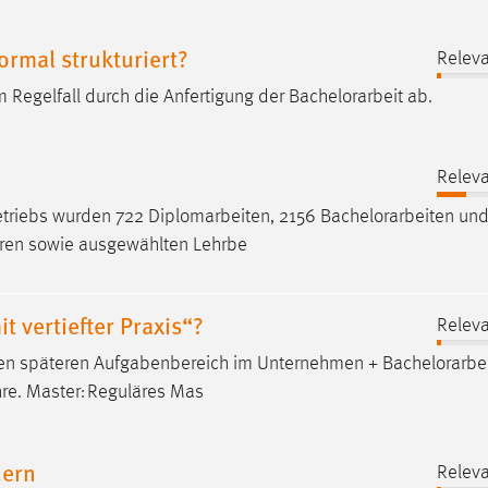
ormal strukturiert?
Releva
m Regelfall durch die Anfertigung der
Bachelorarbeit
ab.
Releva
triebs wurden 722 Diplomarbeiten, 2156
Bachelorarbeiten
und
oren sowie ausgewählten Lehrbe
 vertiefter Praxis“?
Releva
 den späteren Aufgabenbereich im Unternehmen +
Bachelorarbe
hre. Master: Reguläres Mas
uern
Releva