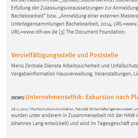
aw.de/fileadmin/user_upload/Studienservice/Studienab
Erfüllung der Zulassungsvoraussetzungen zur Anmeldun
Bachelorarbeit
“ bzw. „Anmeldung einer externen Masterarbe
Unterlagensammlungen
Bachelorarbeit
, 2014, URL=www.
URL=www.oth-aw.de [3] The Document Foundation:
Vervielfältigungsstelle und Poststelle
Menü Zentrale Dienste Arbeitssicherheit und Unfallschut
Vergabeinformation Hausverwaltung, Veranstaltungen, L
Unternehmensethik: Exkursion nach Pl
[NEWS]
28.11.2011 | Hochschulkommunikation, Fakultät Wirtschaftsingenieurwesen u
wurden unter anderem in Zusammenarbeit mit der HAW in
Johannes Lang entwickelt) und wird im Tagesgeschäft prak