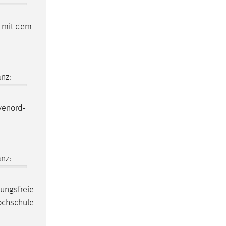
mit dem
nz:
venord-
nz:
sungsfreie
ochschule