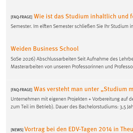
Anbieter:
Google Ireland Limited
Wie ist das Studium inhaltlich und f
[FAQ-FRAGE]
Zweck:
Conversion-Tracking
Semester. Im elften Semester schließen Sie Ihr Studium i
Cookie Laufzeit:
3 Monate
Facebook Pixel
Weiden Business School
Name:
_fbp
SoSe 2026) Abschlussarbeiten Seit Aufnahme des Lehrbe
Masterarbeiten von unseren Professorinnen und Profess
Anbieter:
Facebook
Zweck:
Conversion-Tracking
Was versteht man unter „Studium mit
[FAQ-FRAGE]
Cookie Laufzeit:
3 Monate
Unternehmen mit eigenen Projekten + Vorbereitung auf
zum Teil im Betrieb). Dauer des Bachelorstudiums: 3,5 Ja
EXTERNE MEDIEN
Um Inhalte von Videoplattformen und Social Media
Vortrag bei den EDV-Tagen 2014 in The
[NEWS]
Plattformen anzeigen zu können, werden von diesen