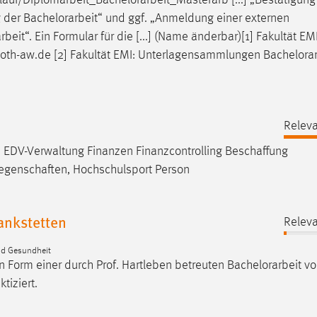
lauf/Diplomarbeit_
Bachelorarbeit
_Masterarb [...] „Bestätigung
g der
Bachelorarbeit
“ und ggf. „Anmeldung einer externen
it“. Ein Formular für die [...] (Name änderbar)[1] Fakultät EMI
oth-aw.de [2] Fakultät EMI: Unterlagensammlungen
Bachelorar
Releva
z EDV-Verwaltung Finanzen Finanzcontrolling Beschaffung
iegenschaften, Hochschulsport Person
ankstetten
Releva
nd Gesundheit
 Form einer durch Prof. Hartleben betreuten
Bachelorarbeit
vo
tiziert.