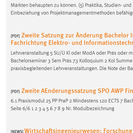
Märkten behaupten zu können. (5) Praktika, Studien- und
Cookie Laufzeit:
MibewSessionID, mibew-chat-frame-
Einbeziehung von Projektmanagementmethoden befähigen 
style-5e9dbeb1811c0446 =
Sitzungslaufzeit, mibew_locale = 3
Jahre, MIBEW_UserID = 1 Jahr
Zweite Satzung zur Änderung Bachelor I
[PDF]
Fachrichtung Elektro- und Informationstech
Login
Lehrveranstaltung 5 SU/Ü Kl oder ModA oder Präs oder md
Name:
fe_user, be_user, be_lastLoginProvider
Bachelorseminar 3 Sem Präs 7.3 Kolloquium 2 Kol Summe
Zweck:
Dieser Cookie ist notwendig um sich an
praxisbegleitenden Lehrveranstaltungen. Die Note der
Ba
der Website einloggen zu können.
Cookie Laufzeit:
24 Stunden
Zweite AEnderungssatzung SPO AWP Fina
[PDF]
6.1 Praxismodul 25 PP PraP 2 Mindestens 120 ECTS 7 Bach
STATISTIK
Seite 6/6 1 2 3 4 5 6 7 8 9 Nr. Modulbezeichnung
Statistik Cookies erfassen Informationen anonym.
Diese Informationen helfen uns zu verstehen, wie
Wirtschaftsingenieurwesen: Forschung 
[NEWS]
unsere Besucher unsere Website nutzen.