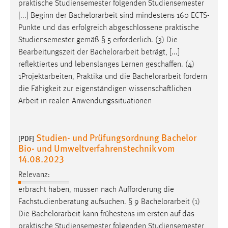
EXTERNE MEDIEN
praktische Studiensemester folgenden Studiensemester
[...] Beginn der
Bachelorarbeit
sind mindestens 160 ECTS-
Um Inhalte von Videoplattformen und Social Media
Punkte und das erfolgreich abgeschlossene praktische
Plattformen anzeigen zu können, werden von diesen
Studiensemester gemäß § 5 erforderlich. (3) Die
externen Medien Cookies gesetzt.
Bearbeitungszeit der
Bachelorarbeit
beträgt, [...]
reflektiertes und lebenslanges Lernen geschaffen. (4)
YouTube
1Projektarbeiten, Praktika und die
Bachelorarbeit
fördern
die Fähigkeit zur eigenständigen wissenschaftlichen
Vimeo
Arbeit in realen Anwendungssituationen
Studien- und Prüfungsordnung Bachelor
[PDF]
Bio- und Umweltverfahrenstechnik vom
14.08.2023
Relevanz:
erbracht haben, müssen nach Aufforderung die
Fachstudienberatung aufsuchen. § 9
Bachelorarbeit
(1)
Die
Bachelorarbeit
kann frühestens im ersten auf das
praktische Studiensemester folgenden Studiensemester