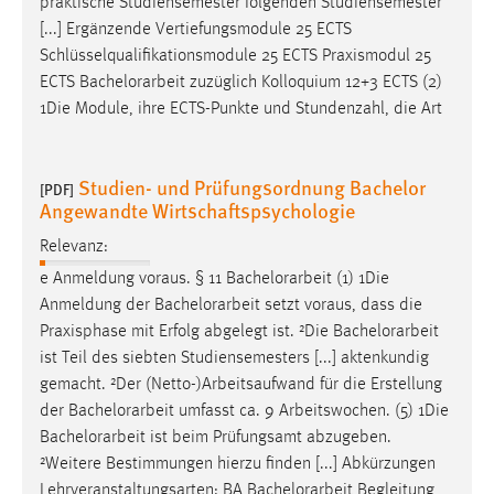
praktische Studiensemester folgenden Studiensemester
[...] Ergänzende Vertiefungsmodule 25 ECTS
Schlüsselqualifikationsmodule 25 ECTS Praxismodul 25
ECTS
Bachelorarbeit
zuzüglich Kolloquium 12+3 ECTS (2)
1Die Module, ihre ECTS-Punkte und Stundenzahl, die Art
Studien- und Prüfungsordnung Bachelor
[PDF]
Angewandte Wirtschaftspsychologie
Relevanz:
e Anmeldung voraus. § 11
Bachelorarbeit
(1) 1Die
Anmeldung der
Bachelorarbeit
setzt voraus, dass die
Praxisphase mit Erfolg abgelegt ist. ²Die
Bachelorarbeit
ist Teil des siebten Studiensemesters [...] aktenkundig
gemacht. ²Der (Netto-)Arbeitsaufwand für die Erstellung
der
Bachelorarbeit
umfasst ca. 9 Arbeitswochen. (5) 1Die
Bachelorarbeit
ist beim Prüfungsamt abzugeben.
²Weitere Bestimmungen hierzu finden [...] Abkürzungen
Lehrveranstaltungsarten: BA
Bachelorarbeit
Begleitung