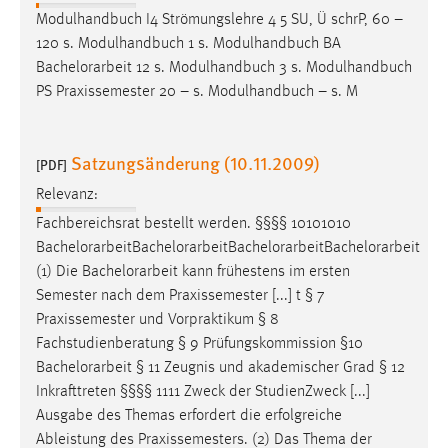
Modulhandbuch I4 Strömungslehre 4 5 SU, Ü schrP, 60 –
120 s. Modulhandbuch 1 s. Modulhandbuch BA
Bachelorarbeit
12 s. Modulhandbuch 3 s. Modulhandbuch
PS Praxissemester 20 – s. Modulhandbuch – s. M
Satzungsänderung (10.11.2009)
[PDF]
Relevanz:
Fachbereichsrat bestellt werden. §§§§ 10101010
Bachelorarbeit
Bachelorarbeit
Bachelorarbeit
Bachelorarbeit
(1) Die
Bachelorarbeit
kann frühestens im ersten
Semester nach dem Praxissemester [...] t § 7
Praxissemester und Vorpraktikum § 8
Fachstudienberatung § 9 Prüfungskommission §10
Bachelorarbeit
§ 11 Zeugnis und akademischer Grad § 12
Inkrafttreten §§§§ 1111 Zweck der StudienZweck [...]
Ausgabe des Themas erfordert die erfolgreiche
Ableistung des Praxissemesters. (2) Das Thema der