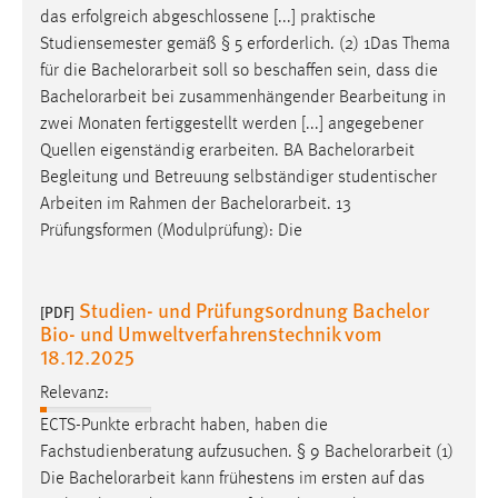
das erfolgreich abgeschlossene [...] praktische
Conversion-Tracking
Studiensemester gemäß § 5 erforderlich. (2) 1Das Thema
Cookie Laufzeit:
für die
Bachelorarbeit
soll so beschaffen sein, dass die
3 Monate
Bachelorarbeit
bei zusammenhängender Bearbeitung in
zwei Monaten fertiggestellt werden [...] angegebener
Facebook Pixel
Quellen eigenständig erarbeiten. BA
Bachelorarbeit
Begleitung und Betreuung selbständiger studentischer
Name:
Arbeiten im Rahmen der
Bachelorarbeit
. 13
_fbp
Prüfungsformen (Modulprüfung): Die
Anbieter:
Facebook
Studien- und Prüfungsordnung Bachelor
[PDF]
Zweck:
Bio- und Umweltverfahrenstechnik vom
18.12.2025
Conversion-Tracking
Relevanz:
Cookie Laufzeit:
3 Monate
ECTS-Punkte erbracht haben, haben die
Fachstudienberatung aufzusuchen. § 9
Bachelorarbeit
(1)
Die
Bachelorarbeit
kann frühestens im ersten auf das