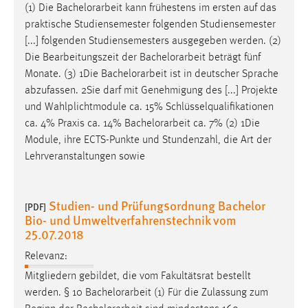
(1) Die
Bachelorarbeit
kann frühestens im ersten auf das
Zweck:
praktische Studiensemester folgenden Studiensemester
Dieser Cookie ist notwendig um sich an der Website
[...] folgenden Studiensemesters ausgegeben werden. (2)
einloggen zu können.
Die Bearbeitungszeit der
Bachelorarbeit
beträgt fünf
Cookie Laufzeit:
Monate. (3) 1Die
Bachelorarbeit
ist in deutscher Sprache
24 Stunden
abzufassen. 2Sie darf mit Genehmigung des [...] Projekte
und Wahlplichtmodule ca. 15% Schlüsselqualifikationen
ca. 4% Praxis ca. 14%
Bachelorarbeit
ca. 7% (2) 1Die
STATISTIK
Module, ihre ECTS-Punkte und Stundenzahl, die Art der
Lehrveranstaltungen sowie
Statistik Cookies erfassen Informationen anonym.
Diese Informationen helfen uns zu verstehen, wie
unsere Besucher unsere Website nutzen.
Studien- und Prüfungsordnung Bachelor
[PDF]
Bio- und Umweltverfahrenstechnik vom
Matomo
25.07.2018
Name:
Relevanz:
_pk_ref, _pk_cvar, _pk_id, _pk_ses
Mitgliedern gebildet, die vom Fakultätsrat bestellt
Zweck:
werden. § 10
Bachelorarbeit
(1) Für die Zulassung zum
Zugriffsstatistik