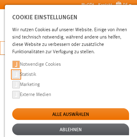
Zum Hauptinhalt springen
MyOTH
Kontakt
DE
COOKIE EINSTELLUNGEN
SUCHE
Wir nutzen Cookies auf unserer Website. Einige von ihnen
sind technisch notwendig, während andere uns helfen,
diese Website zu verbessern oder zusätzliche
JETZT BEWERBEN
Funktionalitäten zur Verfügung zu stellen.
Notwendige Cookies
SUCHE
Statistik
Marketing
FILTER
Externe Medien
Typ
ALLE AUSWÄHLEN
Erstellungsdatum
ABLEHNEN