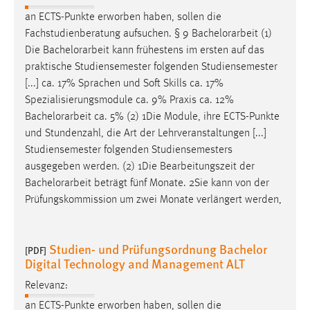
1 Jahr
an ECTS-Punkte erworben haben, sollen die
Fachstudienberatung aufsuchen. § 9
Bachelorarbeit
(1)
Performance
Die
Bachelorarbeit
kann frühestens im ersten auf das
praktische Studiensemester folgenden Studiensemester
Name:
[...] ca. 17% Sprachen und Soft Skills ca. 17%
staticfilecache
Spezialisierungsmodule ca. 9% Praxis ca. 12%
Bachelorarbeit
ca. 5% (2) 1Die Module, ihre ECTS-Punkte
Zweck:
und Stundenzahl, die Art der Lehrveranstaltungen [...]
Für performante Seitenauslieferung wird in diesem Cookie
Studiensemester folgenden Studiensemesters
gespeichert, ob man eingeloggt ist.
ausgegeben werden. (2) 1Die Bearbeitungszeit der
Bachelorarbeit
beträgt fünf Monate. 2Sie kann von der
Sprachpräferenz
Prüfungskommission um zwei Monate verlängert werden,
Name:
site-language-preference
Studien- und Prüfungsordnung Bachelor
[PDF]
Zweck:
Digital Technology and Management ALT
Das Cookie speichert die gewählte Sprache der Website.
Relevanz:
Cookie Laufzeit:
an ECTS-Punkte erworben haben, sollen die