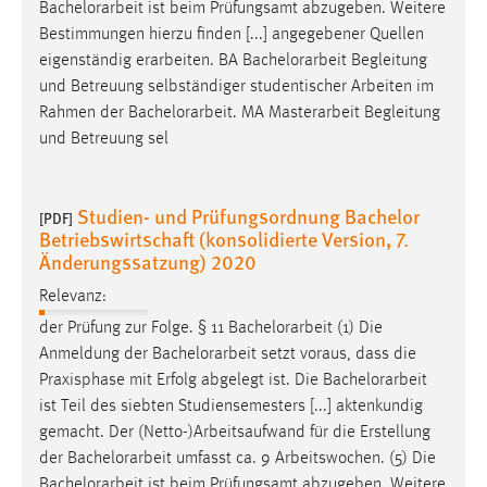
Bachelorarbeit
ist beim Prüfungsamt abzugeben. Weitere
Bestimmungen hierzu finden [...] angegebener Quellen
eigenständig erarbeiten. BA
Bachelorarbeit
Begleitung
und Betreuung selbständiger studentischer Arbeiten im
Rahmen der
Bachelorarbeit
. MA Masterarbeit Begleitung
und Betreuung sel
Studien- und Prüfungsordnung Bachelor
[PDF]
Betriebswirtschaft (konsolidierte Version, 7.
Änderungssatzung) 2020
Relevanz:
der Prüfung zur Folge. § 11
Bachelorarbeit
(1) Die
Anmeldung der
Bachelorarbeit
setzt voraus, dass die
Praxisphase mit Erfolg abgelegt ist. Die
Bachelorarbeit
ist Teil des siebten Studiensemesters [...] aktenkundig
gemacht. Der (Netto-)Arbeitsaufwand für die Erstellung
der
Bachelorarbeit
umfasst ca. 9 Arbeitswochen. (5) Die
Bachelorarbeit
ist beim Prüfungsamt abzugeben. Weitere