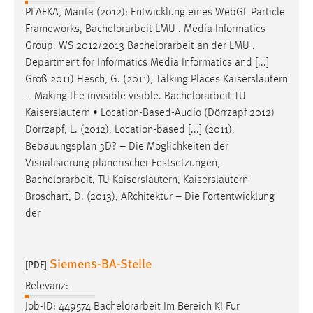
PLAFKA, Marita (2012): Entwicklung eines WebGL Particle
Frameworks,
Bachelorarbeit
LMU . Media Informatics
Group. WS 2012/2013
Bachelorarbeit
an der LMU .
Department for Informatics Media Informatics and [...]
Groß 2011) Hesch, G. (2011), Talking Places Kaiserslautern
– Making the invisible visible.
Bachelorarbeit
TU
Kaiserslautern • Location-Based-Audio (Dörrzapf 2012)
Dörrzapf, L. (2012), Location-based [...] (2011),
Bebauungsplan 3D? – Die Möglichkeiten der
Visualisierung planerischer Festsetzungen,
Bachelorarbeit
, TU Kaiserslautern, Kaiserslautern
Broschart, D. (2013), ARchitektur – Die Fortentwicklung
der
Siemens-BA-Stelle
[PDF]
Relevanz:
Job-ID: 449574
Bachelorarbeit
Im Bereich KI Für