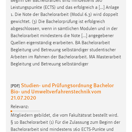
Beginn der
Bachelorarbeit
sind mindestens 160
Leistungspunkte (ECTS) und das erfolgreich a [...] Anlage
Cookie Laufzeit:
1. Die Note der
Bachelorarbeit
(Modul 6.3) wird doppelt
Max. 13 Monate
gewichtet. (3) Die Bachelorprüfung ist erfolgreich
abgeschlossen, wenn in sämtlichen Modulen und in der
Bachelorarbeit
mindestens die Note [...] angegebener
MARKETING
Quellen eigenständig erarbeiten. BA
Bachelorarbeit
Marketing Cookies werden von Drittanbietern
Begleitung und Betreuung selbständiger studentischer
verwendet, um personalisierte Werbung anzuzeigen.
Arbeiten im Rahmen der
Bachelorarbeit
. MA Masterarbeit
Sie tun dies, indem sie Besucher über Websites
Begleitung und Betreuung selbständiger
hinweg verfolgen.
Studien- und Prüfungsordnung Bachelor
Google Ads
[PDF]
Bio- und Umweltverfahrenstechnik vom
21.07.2020
Name:
_gcl_au
Relevanz:
Anbieter:
Mitgliedern gebildet, die vom Fakultätsrat bestellt wird.
Google Ireland Limited
§ 10
Bachelorarbeit
(1) Für die Zulassung zum Beginn der
Bachelorarbeit
sind mindestens 160 ECTS-Punkte und
Zweck: