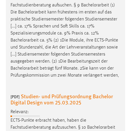
30 Tage
Fachstudienberatung aufsuchen. § 9
Bachelorarbeit
(1)
Die
Bachelorarbeit
kann frühestens im ersten auf das
Chat
praktische Studiensemester folgenden Studiensemester
[...] ca. 17% Sprachen und Soft Skills ca. 17%
Name:
Spezialisierungsmodule ca. 9% Praxis ca. 12%
MibewSessionID, MIBEW_UserID, mibew_locale, mibew-
Bachelorarbeit
ca. 5% (2) 1Die Module, ihre ECTS-Punkte
chat-frame-style-5e9dbeb1811c0446
und Stundenzahl, die Art der Lehrveranstaltungen sowie
Zweck:
[...] Studiensemester folgenden Studiensemesters
Wird benötigt um die Chatfunktion nutzen zu können.
ausgegeben werden. (2) 1Die Bearbeitungszeit der
Bachelorarbeit
beträgt fünf Monate. 2Sie kann von der
Cookie Laufzeit:
Prüfungskommission um zwei Monate verlängert werden,
MibewSessionID, mibew-chat-frame-style-
5e9dbeb1811c0446 = Sitzungslaufzeit, mibew_locale = 3
Jahre, MIBEW_UserID = 1 Jahr
Studien- und Prüfungsordnung Bachelor
[PDF]
Digital Design vom 25.03.2025
Login
Relevanz:
Name:
ECTS-Punkte erbracht haben, haben die
fe_user, be_user, be_lastLoginProvider
Fachstudienberatung aufzusuchen. § 10
Bachelorarbeit