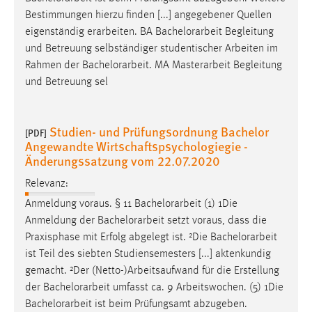
Bestimmungen hierzu finden [...] angegebener Quellen
eigenständig erarbeiten. BA
Bachelorarbeit
Begleitung
und Betreuung selbständiger studentischer Arbeiten im
Rahmen der
Bachelorarbeit
. MA Masterarbeit Begleitung
und Betreuung sel
Studien- und Prüfungsordnung Bachelor
[PDF]
Angewandte Wirtschaftspsychologiegie -
Änderungssatzung vom 22.07.2020
Relevanz:
Anmeldung voraus. § 11
Bachelorarbeit
(1) 1Die
Anmeldung der
Bachelorarbeit
setzt voraus, dass die
Praxisphase mit Erfolg abgelegt ist. ²Die
Bachelorarbeit
ist Teil des siebten Studiensemesters [...] aktenkundig
gemacht. ²Der (Netto-)Arbeitsaufwand für die Erstellung
der
Bachelorarbeit
umfasst ca. 9 Arbeitswochen. (5) 1Die
Bachelorarbeit
ist beim Prüfungsamt abzugeben.