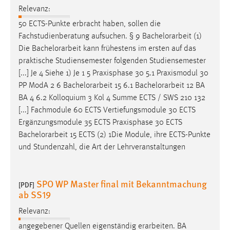
Relevanz:
Cookie Laufzeit:
50 ECTS-Punkte erbracht haben, sollen die
Max. 13 Monate
Fachstudienberatung aufsuchen. § 9
Bachelorarbeit
(1)
Die
Bachelorarbeit
kann frühestens im ersten auf das
praktische Studiensemester folgenden Studiensemester
MARKETING
[...] Je 4 Siehe 1) Je 1 5 Praxisphase 30 5.1 Praxismodul 30
PP ModA 2 6
Bachelorarbeit
15 6.1
Bachelorarbeit
12 BA
Marketing Cookies werden von Drittanbietern
BA 4 6.2 Kolloquium 3 Kol 4 Summe ECTS / SWS 210 132
verwendet, um personalisierte Werbung anzuzeigen.
[...] Fachmodule 60 ECTS Vertiefungsmodule 30 ECTS
Sie tun dies, indem sie Besucher über Websites
Ergänzungsmodule 35 ECTS Praxisphase 30 ECTS
hinweg verfolgen.
Bachelorarbeit
15 ECTS (2) 1Die Module, ihre ECTS-Punkte
Google Ads
und Stundenzahl, die Art der Lehrveranstaltungen
Name:
_gcl_au
SPO WP Master final mit Bekanntmachung
[PDF]
ab SS19
Anbieter:
Google Ireland Limited
Relevanz:
angegebener Quellen eigenständig erarbeiten. BA
Zweck: