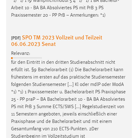
*1) *1) 1 I9 Wahlpflichtmodul 5 4 *1) *1) 1 BA
Bachelor-
Arbeit
10 - BA BA Absolviertes PS mit PrB 3 PS
Praxissemester 20 - PP PrB – Anmerkungen: *1)
SPO TM 2023 Vollzeit und Teilzeit
[PDF]
06.06.2023 Senat
Relevanz:
für den Eintritt in den dritten Studienabschnitt nicht
erfüllt ist. §9
Bachelorarbeit
(1) Die
Bachelorarbeit
kann
frühestens im ersten auf das praktische Studiensemester
folgenden Studiensemester [...] Kl oder mdlP oder ModA
*1) *1) 1 Praxissemester u.
Bachelorarbeit
PS Praxisphase
25 - PP praP – BA
Bachelorarbeit
10 - BA BA Absolviertes
PS mit PrB 3 Summe ECTS/SWS [...] Regelstudienzeit von
11 Semestern angeboten, jeweils einschließlich einer
Praxisphase und de
Bachelorarbeit
und mit einem
Gesamtumfang von 210 ECTS-Punkten. 2Der
Studienbeginn im Vollzeitstudium ist