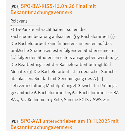
SPO-BW-KISS-10.04.26 Final mit
Zweck:
[PDF]
Bekanntmachungsvermerk
Dieser Cookie ist notwendig um sich an der Website
einloggen zu können.
Relevanz:
Cookie Laufzeit:
ECTS-Punkte erbracht haben, sollen die
24 Stunden
Fachstudienberatung aufsuchen. § 9
Bachelorarbeit
(1)
Die
Bachelorarbeit
kann frühestens im ersten auf das
prak!sche Studiensemester folgenden Studiensemester
STATISTIK
[...] folgenden Studiensemesters ausgegeben werden. (2)
Die Bearbeitungszeit der
Bachelorarbeit
beträgt fünf
Statistik Cookies erfassen Informationen anonym.
Monate. (3) Die
Bachelorarbeit
ist in deutscher Sprache
Diese Informationen helfen uns zu verstehen, wie
abzufassen. Sie darf mit Genehmigung des A [...]
unsere Besucher unsere Website nutzen.
Lehrveranstaltung Modulprüfung2) Gewicht für Prüfungs-
gesamtnote 6
Bachelorarbeit
15 6.1
Bachelorarbeit
12 BA
Matomo
BA 4 6.2 Kolloquium 3 Kol 4 Summe ECTS / SWS 210
Name:
_pk_ref, _pk_cvar, _pk_id, _pk_ses
SPO-AWI unterschrieben am 13.11.2025 mit
[PDF]
Zweck:
Bekanntmachungsvermerk
Zugriffsstatistik