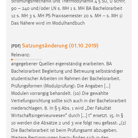
Strömungsmechanik und Thermodynamik 4 5 SU, Ü schrP,
1 Jahr
90 – 240 und/oder LN s. MH 1 s. MH BA
Bachelorarbeit
12 s. MH 3 s. MH PS Praxissemester 20 s. MH – s. MH 1)
Performance
Das Nähere wird im Modulhandbuch
Name:
staticfilecache
Satzungsänderung (01.10.2019)
[PDF]
Zweck:
Relevanz:
Für performante Seitenauslieferung wird in diesem Cookie
angegebener Quellen eigenständig erarbeiten. BA
gespeichert, ob man eingeloggt ist.
Bachelorarbeit
Begleitung und Betreuung selbständiger
studentischer Arbeiten im Rahmen der
Bachelorarbeit
.
Sprachpräferenz
Prüfungsformen (Modulprüfung): Die Angaben [...]
Modulen vorrangig behandelt. (10) Die gewählte
Name:
Vertiefungsrichtung sollte sich auch in der
Bachelorarbeit
site-language-preference
niederschlagen. 8. In § 5 Abs. 1 wird „Der Fakultät
Zweck:
Wirtschaftsingenieurwesen“ durch [...] t“ ersetzt. 15. In §
Das Cookie speichert die gewählte Sprache der Website.
10 werden die Absätze 2 und 3 wie folgt neu gefasst: „(2)
Die
Bachelorarbeit
ist beim Prüfungsamt abzugeben.
Cookie Laufzeit: