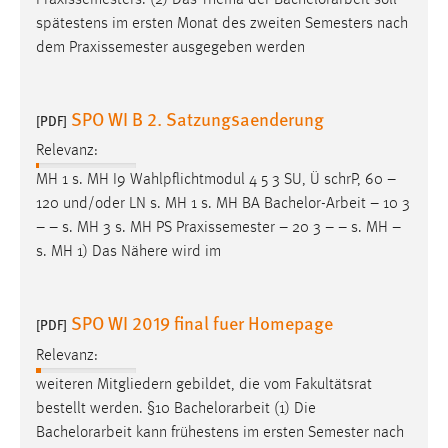
Praxissemesters. (2) Das Thema der
Bachelorarbeit
soll
spätestens im ersten Monat des zweiten Semesters nach
dem Praxissemester ausgegeben werden
SPO WI B 2. Satzungsaenderung
[PDF]
Relevanz:
MH 1 s. MH I9 Wahlpflichtmodul 4 5 3 SU, Ü schrP, 60 –
120 und/oder LN s. MH 1 s. MH BA
Bachelor-Arbeit
– 10 3
– – s. MH 3 s. MH PS Praxissemester – 20 3 – – s. MH –
s. MH 1) Das Nähere wird im
SPO WI 2019 final fuer Homepage
[PDF]
Relevanz:
weiteren Mitgliedern gebildet, die vom Fakultätsrat
bestellt werden. §10
Bachelorarbeit
(1) Die
Bachelorarbeit
kann frühestens im ersten Semester nach