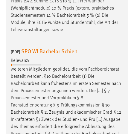
Praxis BA 4 Summe ECTS 210 1) [...] Frei wählbar
(Wahlpflichtmodule) 10 % Praxis (extern, praktisches
Studiensemester) 14 %
Bachelorarbeit
5 % (2) Die
Module, ihre ECTS-Punkte und Stundenzahl, die Art der
Lehrveranstaltungen sowie
SPO WI Bachelor Schie 1
[PDF]
Relevanz:
weiteren Mitgliedern gebildet, die vom Fachbereichsrat
bestellt werden. §10
Bachelorarbeit
(1) Die
Bachelorarbeit
kann frühestens im ersten Semester nach
dem Praxissemester begonnen werden. Die [...] § 7
Praxissemester und Vorpraktikum § 8
Fachstudienberatung § 9 Prüfungskommission § 10
Bachelorarbeit
§ 11 Zeugnis und akademischer Grad § 12
Inkrafttreten §1 Zweck der Studien- und Prü [...] Ausgabe
des Themas erfordert die erfolgreiche Ableistung des