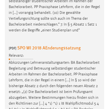
selbständiger studentischer Arbeiten im Rahmen der
Bachelorarbeit
. PP Praxisphase Lehrform, die in der Regel
in [...] vorrangig behandelt. (10) Die gewählte
Vertiefungsrichtung sollte sich auch im Thema der
Bachelorarbeit
niederschlagen.“ 7. In § 5 Absatz 1 Satz 1
werden die Begriffe „einen Studienplan und“
SPO WI 2018 AEnderungssatzung
[PDF]
Relevanz:
Abkürzungen Lehrveranstaltungsarten: BA
Bachelorarbeit
Begleitung und Betreuung selbständiger studentischer
Arbeiten im Rahmen der
Bachelorarbeit
. PP Praxisphase
Lehrform, die in der Regel in einem [...] In § 10 wird der
bisherige Absatz 2 durch den folgenden neuen Absatz 2
ersetzt: „(2) Die
Bachelorarbeit
ist beim Prüfungsamt
abzugeben. Weitere Bestimmungen hierzu finden sich in
den Richtlinien zur [...] 4 *1) *1) 1 I8 Wahlpflichtmodul 5 4