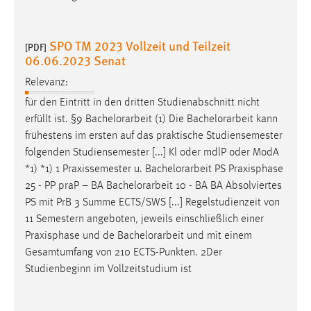
SPO TM 2023 Vollzeit und Teilzeit
[PDF]
06.06.2023 Senat
Relevanz:
für den Eintritt in den dritten Studienabschnitt nicht
erfüllt ist. §9
Bachelorarbeit
(1) Die
Bachelorarbeit
kann
frühestens im ersten auf das praktische Studiensemester
folgenden Studiensemester [...] Kl oder mdlP oder ModA
*1) *1) 1 Praxissemester u.
Bachelorarbeit
PS Praxisphase
25 - PP praP – BA
Bachelorarbeit
10 - BA BA Absolviertes
PS mit PrB 3 Summe ECTS/SWS [...] Regelstudienzeit von
11 Semestern angeboten, jeweils einschließlich einer
Praxisphase und de
Bachelorarbeit
und mit einem
Gesamtumfang von 210 ECTS-Punkten. 2Der
Studienbeginn im Vollzeitstudium ist