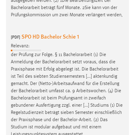
ausgegeben werden. (2) 1Die Bearbeitungszeit der
Bachelorarbeit
beträgt fünf Monate. 2Sie kann von der
Prüfungskommission um zwei Monate verlängert werden,
SPO HD Bachelor Schie 1
[PDF]
Relevanz:
der Prüfung zur Folge. § 11
Bachelorarbeit
(1) Die
Anmeldung der
Bachelorarbeit
setzt voraus, dass die
Praxisphase mit Erfolg abgelegt ist. Die
Bachelorarbeit
ist Teil des siebten Studiensemesters [...] aktenkundig
gemacht. Der (Netto-)Arbeitsaufwand für die Erstellung
der
Bachelorarbeit
umfasst ca. 9 Arbeitswochen. (4) Die
Bachelorarbeit
ist beim Prüfungsamt in zweifach
gebundener Ausfertigung zzgl. einer [...] Studiums (1) Die
Regelstudienzeit beträgt sieben Semester einschließlich
der Praxisphase und der
Bachelor-Arbeit
. (2) Das
Studium ist modular aufgebaut und mit einem
Leistungspunktesystem ausgestattet.