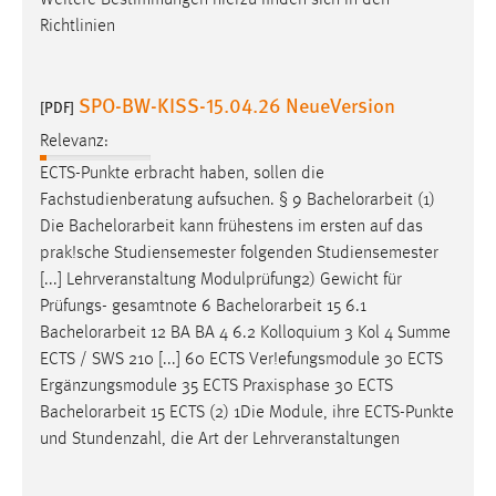
Weitere Bestimmungen hierzu finden sich in den
30 Tage
Richtlinien
Chat
SPO-BW-KISS-15.04.26 NeueVersion
[PDF]
Name:
MibewSessionID, MIBEW_UserID, mibew_locale, mibew-
Relevanz:
chat-frame-style-5e9dbeb1811c0446
ECTS-Punkte erbracht haben, sollen die
Fachstudienberatung aufsuchen. § 9
Bachelorarbeit
(1)
Zweck:
Die
Bachelorarbeit
kann frühestens im ersten auf das
Wird benötigt um die Chatfunktion nutzen zu können.
prak!sche Studiensemester folgenden Studiensemester
Cookie Laufzeit:
[...] Lehrveranstaltung Modulprüfung2) Gewicht für
MibewSessionID, mibew-chat-frame-style-
Prüfungs- gesamtnote 6
Bachelorarbeit
15 6.1
5e9dbeb1811c0446 = Sitzungslaufzeit, mibew_locale = 3
Bachelorarbeit
12 BA BA 4 6.2 Kolloquium 3 Kol 4 Summe
Jahre, MIBEW_UserID = 1 Jahr
ECTS / SWS 210 [...] 60 ECTS Ver!efungsmodule 30 ECTS
Ergänzungsmodule 35 ECTS Praxisphase 30 ECTS
Login
Bachelorarbeit
15 ECTS (2) 1Die Module, ihre ECTS-Punkte
und Stundenzahl, die Art der Lehrveranstaltungen
Name:
fe_user, be_user, be_lastLoginProvider