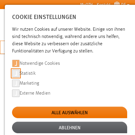
Zum Hauptinhalt springen
MyOTH
Kontakt
DE
COOKIE EINSTELLUNGEN
SUCHE
Wir nutzen Cookies auf unserer Website. Einige von ihnen
sind technisch notwendig, während andere uns helfen,
diese Website zu verbessern oder zusätzliche
JETZT BEWERBEN
Funktionalitäten zur Verfügung zu stellen.
Notwendige Cookies
SUCHE
Statistik
Marketing
FILTER
Externe Medien
Typ
ALLE AUSWÄHLEN
Erstellungsdatum
ABLEHNEN