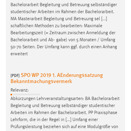
Bachelorarbeit
Begleitung und Betreuung selbständiger
Conversion-Tracking
studentischer Arbeiten im Rahmen der
Bachelorarbeit
.
Cookie Laufzeit:
MA Masterarbeit Begleitung und Betreuung sel [...]
3 Monate
schaftlichen Methoden zu bearbeiten: Maximale
Bearbeitungszeit (= Zeitraum zwischen Anmeldung der
Facebook Pixel
Bachelorarbeit
und Ab- gabe) von 5 Monaten / Umfang
50-70 Seiten. Der Umfang kann ggf. durch einen Anhang
Name:
erweitert
_fbp
Anbieter:
SPO WP 2019 1. AEnderungssatzung
[PDF]
Facebook
Bekanntmachungsvermerk
Zweck:
Relevanz:
Conversion-Tracking
Abkürzungen Lehrveranstaltungsarten: BA
Bachelorarbeit
Cookie Laufzeit:
Begleitung und Betreuung selbständiger studentischer
3 Monate
Arbeiten im Rahmen der
Bachelorarbeit
. PP Praxisphase
Lehrform, die in der Regel in [...] Umfang einer
Prüfungsleistung beziehen sich auf eine Modulgröße von