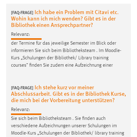
1 Jahr
Ich habe ein Problem mit Citavi etc.
[FAQ-FRAGE]
Wohin kann ich mich wenden? Gibt es in der
Performance
Bibliothek einen Ansprechpartner?
Relevanz:
Name:
staticfilecache
der Termine für das jeweilige Semester im Blick oder
informieren Sie sich beim Bibliotheksteam . Im
Moodle
-
Zweck:
Kurs „Schulungen der Bibliothek/ Library training
Für performante Seitenauslieferung wird in diesem Cookie
courses” finden Sie zudem eine Aufzeichnung einer
gespeichert, ob man eingeloggt ist.
Sprachpräferenz
Ich stehe kurz vor meiner
[FAQ-FRAGE]
Abschlussarbeit. Gibt es in der Bibliothek Kurse,
Name:
die mich bei der Vorbereitung unterstützen?
site-language-preference
Relevanz:
Zweck:
Sie sich beim Bibliotheksteam . Sie finden auch
Das Cookie speichert die gewählte Sprache der Website.
verschiedene Aufzeichnungen unserer Schulungen im
Cookie Laufzeit:
Moodle
-Kurs „Schulungen der Bibliothek/ library training