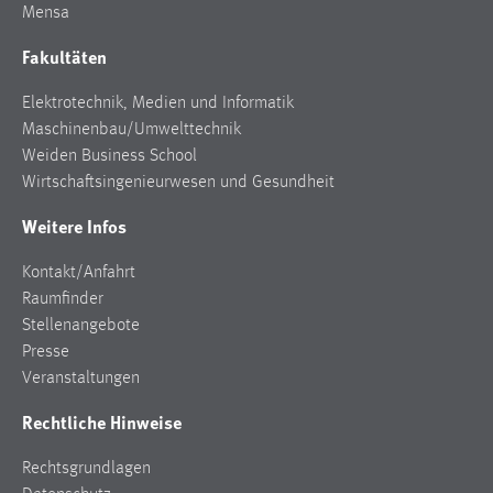
Mensa
Cookie Laufzeit:
Fakultäten
Max. 13 Monate
Elektrotechnik, Medien und Informatik
Maschinenbau/Umwelttechnik
MARKETING
Weiden Business School
Wirtschaftsingenieurwesen und Gesundheit
Marketing Cookies werden von Drittanbietern
verwendet, um personalisierte Werbung anzuzeigen.
Weitere Infos
Sie tun dies, indem sie Besucher über Websites
hinweg verfolgen.
Kontakt/Anfahrt
Raumfinder
Google Ads
Stellenangebote
Presse
Name:
Veranstaltungen
_gcl_au
Rechtliche Hinweise
Anbieter:
Google Ireland Limited
Rechtsgrundlagen
Zweck: