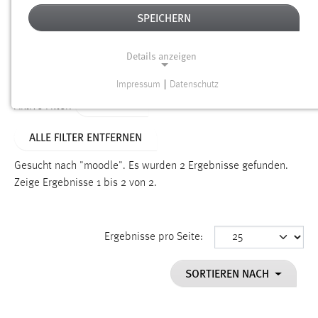
SPEICHERN
Alter
Details anzeigen
SUCHEN
Impressum
|
Datenschutz
NOTWENDIGE COOKIES
TYP: FAQ
Aktive Filter:
Notwendige Cookies ermöglichen grundlegende
ALLE FILTER ENTFERNEN
Funktionen und sind für die einwandfreie Funktion der
Website erforderlich.
Gesucht nach "moodle".
Es wurden 2 Ergebnisse gefunden.
Zeige Ergebnisse 1 bis 2 von 2.
Einverständnis
Name:
cookie_consent
Ergebnisse pro Seite:
Zweck:
SORTIEREN NACH
Dieser Cookie speichert die ausgewählten Einverständnis-
Optionen des Benutzers
Cookie Laufzeit: