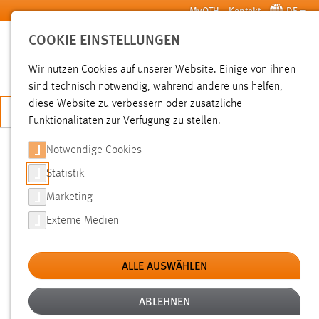
Zum Hauptinhalt springen
MyOTH
Kontakt
DE
COOKIE EINSTELLUNGEN
SUCHE
Wir nutzen Cookies auf unserer Website. Einige von ihnen
sind technisch notwendig, während andere uns helfen,
diese Website zu verbessern oder zusätzliche
JETZT BEWERBEN
Funktionalitäten zur Verfügung zu stellen.
Notwendige Cookies
SUCHE
Statistik
Marketing
FILTER
Externe Medien
Typ
ALLE AUSWÄHLEN
Erstellungsdatum
ABLEHNEN