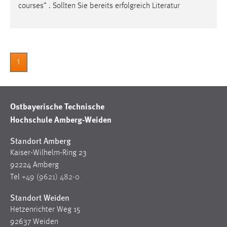
30 Tage
courses” . Sollten Sie bereits erfolgreich Literatur
Chat
Name:
1
MibewSessionID, MIBEW_UserID, mibew_locale, mibew-
chat-frame-style-5e9dbeb1811c0446
Zweck:
Ostbayerische Technische
Wird benötigt um die Chatfunktion nutzen zu können.
Hochschule Amberg-Weiden
Cookie Laufzeit:
MibewSessionID, mibew-chat-frame-style-
Standort Amberg
5e9dbeb1811c0446 = Sitzungslaufzeit, mibew_locale = 3
Kaiser-Wilhelm-Ring 23
Jahre, MIBEW_UserID = 1 Jahr
92224 Amberg
Tel
+49 (9621) 482-0
Login
Standort Weiden
Name:
Hetzenrichter Weg 15
fe_user, be_user, be_lastLoginProvider
92637 Weiden