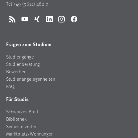
Tel
+49 (9621) 482-0
Zweck:
Dieser Cookie ist notwendig um sich an der Website
einloggen zu können.
RSS
YouTube
Xing
LinkedIn
Instagram
Facebook
Cookie Laufzeit:
24 Stunden
Fragen zum Studium
Studiengänge
STATISTIK
Studienberatung
Statistik Cookies erfassen Informationen anonym.
Bewerben
Diese Informationen helfen uns zu verstehen, wie
Studienangelegenheiten
unsere Besucher unsere Website nutzen.
FAQ
Für Studis
Matomo
Schwarzes Brett
Name:
_pk_ref, _pk_cvar, _pk_id, _pk_ses
Bibliothek
Semesterzeiten
Zweck:
Marktplatz/Wohnungen
Zugriffsstatistik