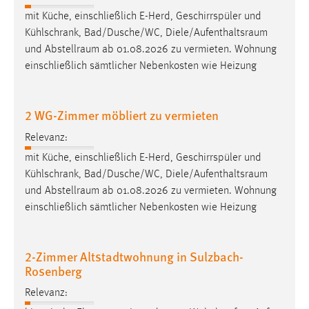
30 Tage
mit Küche, einschließlich E-Herd, Geschirrspüler und
Kühlschrank, Bad/Dusche/WC,
Diele/Aufenthaltsraum
Chat
und
Abstellraum
ab 01.08.2026 zu vermieten. Wohnung
einschließlich sämtlicher Nebenkosten wie Heizung
Name:
MibewSessionID, MIBEW_UserID, mibew_locale, mibew-
chat-frame-style-5e9dbeb1811c0446
2 WG-Zimmer möbliert zu vermieten
Zweck:
Relevanz:
Wird benötigt um die Chatfunktion nutzen zu können.
mit Küche, einschließlich E-Herd, Geschirrspüler und
Cookie Laufzeit:
Kühlschrank, Bad/Dusche/WC,
Diele/Aufenthaltsraum
MibewSessionID, mibew-chat-frame-style-
und
Abstellraum
ab 01.08.2026 zu vermieten. Wohnung
5e9dbeb1811c0446 = Sitzungslaufzeit, mibew_locale = 3
einschließlich sämtlicher Nebenkosten wie Heizung
Jahre, MIBEW_UserID = 1 Jahr
Login
2-Zimmer Altstadtwohnung in Sulzbach-
Rosenberg
Name:
Relevanz:
fe_user, be_user, be_lastLoginProvider