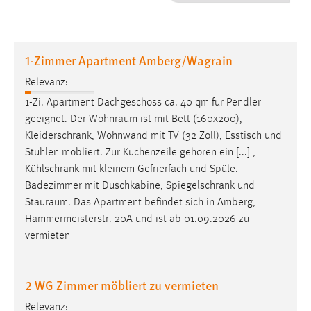
1 Jahr
Performance
1-Zimmer Apartment Amberg/Wagrain
Name:
Relevanz:
staticfilecache
1-Zi. Apartment Dachgeschoss ca. 40 qm für Pendler
geeignet. Der
Wohnraum
ist mit Bett (160x200),
Zweck:
Kleiderschrank, Wohnwand mit TV (32 Zoll), Esstisch und
Für performante Seitenauslieferung wird in diesem Cookie
gespeichert, ob man eingeloggt ist.
Stühlen möbliert. Zur Küchenzeile gehören ein [...] ,
Kühlschrank mit kleinem Gefrierfach und Spüle.
Badezimmer mit Duschkabine, Spiegelschrank und
Sprachpräferenz
Stauraum
. Das Apartment befindet sich in Amberg,
Name:
Hammermeisterstr. 20A und ist ab 01.09.2026 zu
site-language-preference
vermieten
Zweck:
Das Cookie speichert die gewählte Sprache der Website.
2 WG Zimmer möbliert zu vermieten
Cookie Laufzeit:
Relevanz: