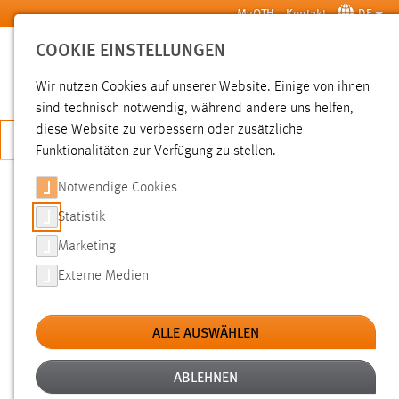
Zum Hauptinhalt springen
MyOTH
Kontakt
DE
COOKIE EINSTELLUNGEN
SUCHE
Wir nutzen Cookies auf unserer Website. Einige von ihnen
sind technisch notwendig, während andere uns helfen,
diese Website zu verbessern oder zusätzliche
JETZT BEWERBEN
Funktionalitäten zur Verfügung zu stellen.
Notwendige Cookies
SUCHE
Statistik
Marketing
FILTER
Externe Medien
Typ
ALLE AUSWÄHLEN
Erstellungsdatum
ABLEHNEN