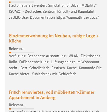
EXTERNE MEDIEN
t automatisiert werden. Simulation of Urban MObility"
Um Inhalte von Videoplattformen und Social Media
(SUMO) - Deutsches Zentrum für Luft- und
Raumfahrt
,
Plattformen anzeigen zu können, werden von diesen
„SUMO User Documentation https://sumo.dlr.de/docs/
externen Medien Cookies gesetzt.
YouTube
Einzimmerwohnung im Neubau, ruhige Lage +
Küche
Vimeo
Relevanz:
Verfügung. Besondere Ausstattung: -WLAN -Elektrisches
Rollo -Fußbodenheizung -Lüftungsanlage Im
Wohnraum
steht: -Bett -Schreibtisch -Esstisch -Küche -Kommode Die
Küche bietet -Kühlschrank mit Gefrierfach
Frisch renoviertes, voll möbliertes 1-Zimmer
Appartement in Amberg
Relevanz: