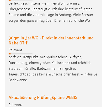
perfekt geschnittene 3-Zimmer-Wohnung im 1.
Cookie Laufzeit:
Obergeschoss überzeugt durch ihre lichtdurchfluteten
Max. 13 Monate
Räume
und die zentrale Lage in Amberg. Viele Fenster
sorgen den ganzen Tag über für eine freundliche Wo
MARKETING
30qm in 3er WG - Direkt in der Innenstadt und
Marketing Cookies werden von Drittanbietern
Nähe OTH!
verwendet, um personalisierte Werbung anzuzeigen.
Relevanz:
Sie tun dies, indem sie Besucher über Websites
perfekte Treffpunkt. Mit Spülmaschine, Airfryer,
hinweg verfolgen.
Dunstabzug, einem großen Kühlschrank und reichlich
Google Ads
Stauraum
für alle. Badezimmer : Ein großes
Tageslichtbad, das keine Wünsche offen lässt – inklusive
Name:
Badewanne
_gcl_au
Anbieter:
Aktualisierung Prüfungspläne WEBIS
Google Ireland Limited
Relevanz:
Zweck: