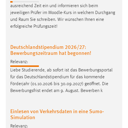
ausreichend Zeit ein und informieren sich beim
Conversion-Tracking
jeweiligen Prüfer im Moodle-Kurs in welchem Durchgang
Cookie Laufzeit:
und
Raum
Sie schreiben. Wir wünschen Ihnen eine
3 Monate
erfolgreiche Prüfungszeit!
Facebook Pixel
Deutschlandstipendium 2026/27:
Name:
Bewerbungszeitraum hat begonnen!
_fbp
Relevanz:
Anbieter:
Liebe Studierende, ab sofort ist das Bewerbungsportal
Facebook
für das Deutschlandstipendium für das kommende
Förderjahr (01.10.2026 bis 30.09.2027) geöffnet. Die
Zweck:
Conversion-Tracking
Bewerbungsfrist endet am 9. August. Bewerben k
Cookie Laufzeit:
3 Monate
Einlesen von Verkehrsdaten in eine Sumo-
Simulation
Relevanz: