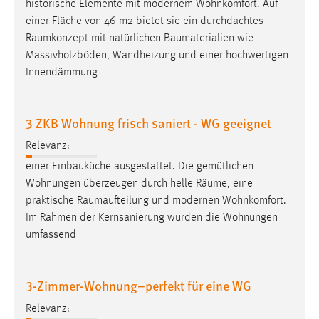
historische Elemente mit modernem Wohnkomfort. Auf
Zweck:
einer Fläche von 46 m2 bietet sie ein durchdachtes
Dieser Cookie ist notwendig um sich an der Website
Raumkonzept
mit natürlichen Baumaterialien wie
einloggen zu können.
Massivholzböden, Wandheizung und einer hochwertigen
Cookie Laufzeit:
Innendämmung
24 Stunden
3 ZKB Wohnung frisch saniert - WG geeignet
STATISTIK
Relevanz:
Statistik Cookies erfassen Informationen anonym.
einer Einbauküche ausgestattet. Die gemütlichen
Diese Informationen helfen uns zu verstehen, wie
Wohnungen überzeugen durch helle
Räume
, eine
unsere Besucher unsere Website nutzen.
praktische
Raumaufteilung
und modernen Wohnkomfort.
Im Rahmen der Kernsanierung wurden die Wohnungen
Matomo
umfassend
Name:
_pk_ref, _pk_cvar, _pk_id, _pk_ses
3-Zimmer-Wohnung–perfekt für eine WG
Zweck:
Relevanz:
Zugriffsstatistik