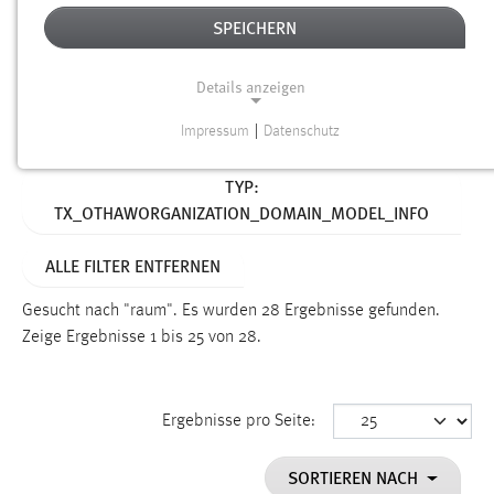
SPEICHERN
Alter
Details anzeigen
SUCHEN
Impressum
|
Datenschutz
NOTWENDIGE COOKIES
Aktive Filter:
TYP:
Notwendige Cookies ermöglichen grundlegende
TX_OTHAWORGANIZATION_DOMAIN_MODEL_INFO
Funktionen und sind für die einwandfreie Funktion der
Website erforderlich.
ALLE FILTER ENTFERNEN
Einverständnis
Gesucht nach "raum".
Es wurden 28 Ergebnisse gefunden.
Name:
Zeige Ergebnisse 1 bis 25 von 28.
cookie_consent
Zweck:
Ergebnisse pro Seite:
Dieser Cookie speichert die ausgewählten Einverständnis-
Optionen des Benutzers
SORTIEREN NACH
Cookie Laufzeit: