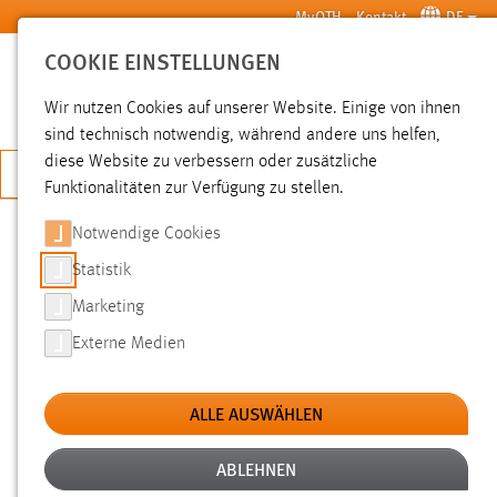
Zum Hauptinhalt springen
MyOTH
Kontakt
DE
COOKIE EINSTELLUNGEN
SUCHE
Wir nutzen Cookies auf unserer Website. Einige von ihnen
sind technisch notwendig, während andere uns helfen,
diese Website zu verbessern oder zusätzliche
JETZT BEWERBEN
Funktionalitäten zur Verfügung zu stellen.
Notwendige Cookies
SUCHE
Statistik
Marketing
FILTER
Externe Medien
Typ
ALLE AUSWÄHLEN
Erstellungsdatum
ABLEHNEN