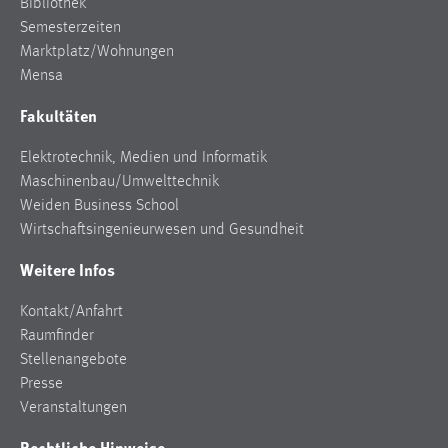
Bibliothek
Zweck:
Semesterzeiten
Dieser Cookie ist notwendig um sich an der Website
Marktplatz/Wohnungen
einloggen zu können.
Mensa
Cookie Laufzeit:
Fakultäten
24 Stunden
Elektrotechnik, Medien und Informatik
Maschinenbau/Umwelttechnik
STATISTIK
Weiden Business School
Wirtschaftsingenieurwesen und Gesundheit
Statistik Cookies erfassen Informationen anonym.
Diese Informationen helfen uns zu verstehen, wie
Weitere Infos
unsere Besucher unsere Website nutzen.
Kontakt/Anfahrt
Matomo
Raumfinder
Stellenangebote
Name:
Presse
_pk_ref, _pk_cvar, _pk_id, _pk_ses
Veranstaltungen
Zweck:
Rechtliche Hinweise
Zugriffsstatistik