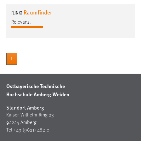
1 Jahr
Raumfinder
[LINK]
Relevanz:
Performance
Name:
staticfilecache
Zweck:
1
Für performante Seitenauslieferung wird in diesem Cookie
gespeichert, ob man eingeloggt ist.
Ostbayerische Technische
Sprachpräferenz
Hochschule Amberg-Weiden
Name:
site-language-preference
Standort Amberg
Kaiser-Wilhelm-Ring 23
Zweck:
92224 Amberg
Das Cookie speichert die gewählte Sprache der Website.
Tel
+49 (9621) 482-0
Cookie Laufzeit: