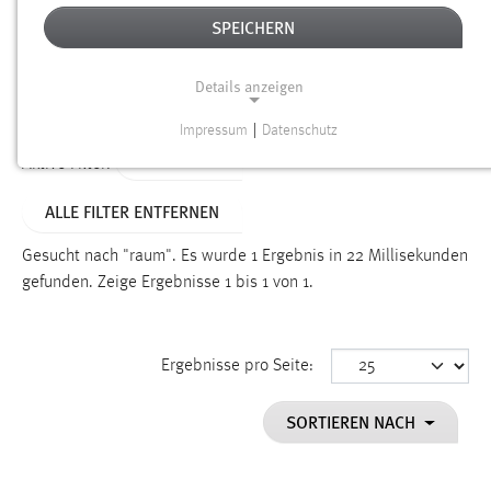
SPEICHERN
Alter
Details anzeigen
SUCHEN
Impressum
|
Datenschutz
NOTWENDIGE COOKIES
TYP: LINKS
Aktive Filter:
Notwendige Cookies ermöglichen grundlegende
ALLE FILTER ENTFERNEN
Funktionen und sind für die einwandfreie Funktion der
Website erforderlich.
Gesucht nach "raum".
Es wurde 1 Ergebnis in 22 Millisekunden
gefunden.
Zeige Ergebnisse 1 bis 1 von 1.
Einverständnis
Name:
cookie_consent
Ergebnisse pro Seite:
Zweck:
SORTIEREN NACH
Dieser Cookie speichert die ausgewählten Einverständnis-
Optionen des Benutzers
Cookie Laufzeit: