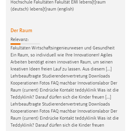
Hochschule Fakultäten Fakultät EMI
lebens[t]raum
Conversion-Tracking
(deutsch)
lebens[t]raum
(english)
Cookie Laufzeit:
3 Monate
Der Raum
Facebook Pixel
Relevanz:
Fakultäten Wirtschaftsingenieurwesen und Gesundheit
Name:
Ein
Raum
, so individuell wie Ihre Innovationen! Agiles
_fbp
Arbeiten benötigt einen innovativen
Raum
, um seinen
Anbieter:
kreativen Ideen freien Lauf zu lassen. Aus diesem [...]
Facebook
Lehrbeauftragte Studierendenvertretung Downloads
Kooperationen Fotos FAQ machbar Innovationslabor Der
Zweck:
Raum
(current) Eindrücke Kontakt teddyklinik Was ist die
Conversion-Tracking
Teddyklinik? Darauf dürfen sich die Kinder freuen [...]
Cookie Laufzeit:
Lehrbeauftragte Studierendenvertretung Downloads
3 Monate
Kooperationen Fotos FAQ machbar Innovationslabor Der
Raum
(current) Eindrücke Kontakt teddyklinik Was ist die
Teddyklinik? Darauf dürfen sich die Kinder freuen