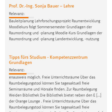
30 Tage
Prof. Dr.-Ing. Sonja Bauer – Lehre
Relevanz:
Chat
Bauleitplanung Lehrforschungsprojekt
Raumentwicklung
Name:
Moodlekurs folgt Sommersemester Grundlagen der
MibewSessionID, MIBEW_UserID, mibew_locale, mibew-
Raumordnung
und -planung Moodle-Kurs Grundlagen der
chat-frame-style-5e9dbeb1811c0446
Raumordnung
und -planung Landentwicklung, -nutzung
Zweck:
Wird benötigt um die Chatfunktion nutzen zu können.
Tipps fürs Studium - Kompetenzzentrum
Cookie Laufzeit:
Grundlagen
MibewSessionID, mibew-chat-frame-style-
Relevanz:
5e9dbeb1811c0446 = Sitzungslaufzeit, mibew_locale = 3
Jahre, MIBEW_UserID = 1 Jahr
enausweis möglich. Freie Unterrichtsräume Über das
Raumbelegungstool
können Sie tagesaktuell freie
Seminarräume und Hörsäle finden. Zur
Raumbelegung
Login
Weiden Bibliothek Die Bibliothek bietet neben den E [...]
Name:
der Orange Lounge . Freie Unterrichtsräume Über das
fe_user, be_user, be_lastLoginProvider
Raumbelegungstool
können Sie tagesaktuell freie