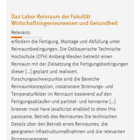
EXTERNE MEDIEN
Um Inhalte von Videoplattformen und Social Media
Das Labor Reinraum der Fakultät
Plattformen anzeigen zu können, werden von diesen
Wirtschaftsingenieurwesen und Gesundheit
externen Medien Cookies gesetzt.
Relevanz:
YouTube
erfordern die Fertigung, Montage und Abfüllung unter
Reinraumbedingungen
. Die Ostbayerische Technische
Hochschule (OTH) Amberg-Weiden betreibt einen
Vimeo
Reinraum
mit der Zielsetzung die Fertigungsbedingungen
dieser [...] geplant und realisiert.
Forschungsschwerpunkte sind die Bereiche
Reinraumkonzeption
, instationäre Strömungs- und
Temperaturfelder im
Reinraum
basierend auf den
Fertigungsabläufen und partikel- und keimarme [...]
browser must have JavaScript enabled to show this
panorama. Betrieb des
Reinraumes
Die technischen
Details über den Betrieb eines
Reinraumes
, die
geeigneten Infrastrukturmaßnahmen und die relevanten
Prozessparameter