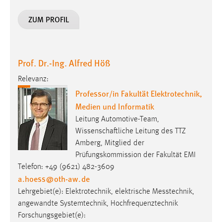
ZUM PROFIL
Prof. Dr.-Ing. Alfred Höß
Relevanz:
Professor/in Fakultät Elektrotechnik,
Medien und Informatik
Leitung Automotive-Team,
Wissenschaftliche Leitung des TTZ
Amberg, Mitglied der
Prüfungskommission der Fakultät EMI
Telefon: +49 (9621) 482-3609
a.hoess
@
oth-aw
.
de
Lehrgebiet(e): Elektro­tech­nik, elek­trische Mess­technik,
angewandte Systemtechnik, Hochfrequenztechnik
Forschungsgebiet(e):