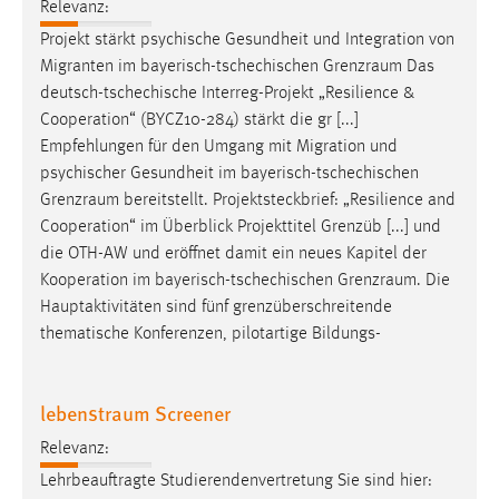
Relevanz:
Cookie Laufzeit:
Projekt stärkt psychische Gesundheit und Integration von
Max. 13 Monate
Migranten im bayerisch-tschechischen
Grenzraum
Das
deutsch-tschechische Interreg-Projekt „Resilience &
Cooperation“ (BYCZ10-284) stärkt die gr [...]
Empfehlungen für den Umgang mit Migration und
MARKETING
psychischer Gesundheit im bayerisch-tschechischen
Marketing Cookies werden von Drittanbietern
Grenzraum
bereitstellt. Projektsteckbrief: „Resilience and
verwendet, um personalisierte Werbung anzuzeigen.
Cooperation“ im Überblick Projekttitel Grenzüb [...] und
Sie tun dies, indem sie Besucher über Websites
die OTH-AW und eröffnet damit ein neues Kapitel der
hinweg verfolgen.
Kooperation im bayerisch-tschechischen
Grenzraum
. Die
Hauptaktivitäten sind fünf grenzüberschreitende
Google Ads
thematische Konferenzen, pilotartige Bildungs-
Name:
_gcl_au
lebenstraum Screener
Anbieter:
Relevanz:
Google Ireland Limited
Lehrbeauftragte Studierendenvertretung Sie sind hier:
Zweck: