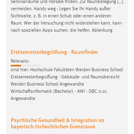
Seminarräume und Hörsäle finden. Zur
Raumbelegung
[...]
Zweck:
vermeiden. Handy weg : Legen Sie Ihr Handy außer
Dieser Cookie ist notwendig um sich an der Website
Sichtweite, z. B. in einen Schub oder einen anderen
einloggen zu können.
Raum
. Wer der Versuchung nicht widerstehen kann, kann
Cookie Laufzeit:
nach speziellen Apps suchen, die helfen, Ablenkung
24 Stunden
Erstsemesterbegrüßung - Raumfinder
STATISTIK
Relevanz:
Statistik Cookies erfassen Informationen anonym.
sind hier: Hochschule Fakultäten Weiden Business School
Diese Informationen helfen uns zu verstehen, wie
Erstsemesterbegrüßung - Gebäude- und
Raumübersicht
unsere Besucher unsere Website nutzen.
Weiden Business School Angewandte
Wirtschaftsinformatik (Bachelor) - AWI - DBC 0.01
Matomo
Angewandte
Name:
_pk_ref, _pk_cvar, _pk_id, _pk_ses
Psychische Gesundheit & Integration im
bayerisch-tschechischen Grenzraum
Zweck:
Zugriffsstatistik