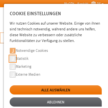
Zum Hauptinhalt springen
MyOTH
Kontakt
DE
COOKIE EINSTELLUNGEN
SUCHE
Wir nutzen Cookies auf unserer Website. Einige von ihnen
sind technisch notwendig, während andere uns helfen,
diese Website zu verbessern oder zusätzliche
JETZT BEWERBEN
Funktionalitäten zur Verfügung zu stellen.
Notwendige Cookies
SUCHE
Statistik
Marketing
FILTER
Externe Medien
Typ
ALLE AUSWÄHLEN
Erstellungsdatum
ABLEHNEN