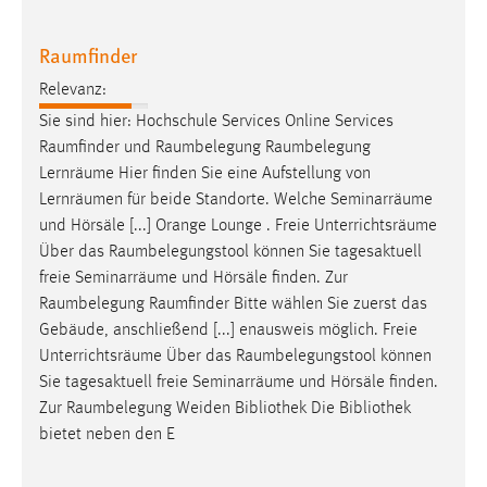
1 Jahr
Raumfinder
Performance
Relevanz:
Sie sind hier: Hochschule Services Online Services
Name:
Raumfinder
und
Raumbelegung
Raumbelegung
staticfilecache
Lernräume Hier finden Sie eine Aufstellung von
Zweck:
Lernräumen für beide Standorte. Welche Seminarräume
Für performante Seitenauslieferung wird in diesem Cookie
und Hörsäle [...] Orange Lounge . Freie Unterrichtsräume
gespeichert, ob man eingeloggt ist.
Über das
Raumbelegungstool
können Sie tagesaktuell
freie Seminarräume und Hörsäle finden. Zur
Sprachpräferenz
Raumbelegung
Raumfinder
Bitte wählen Sie zuerst das
Gebäude, anschließend [...] enausweis möglich. Freie
Name:
Unterrichtsräume Über das
Raumbelegungstool
können
site-language-preference
Sie tagesaktuell freie Seminarräume und Hörsäle finden.
Zweck:
Zur
Raumbelegung
Weiden Bibliothek Die Bibliothek
Das Cookie speichert die gewählte Sprache der Website.
bietet neben den E
Cookie Laufzeit: