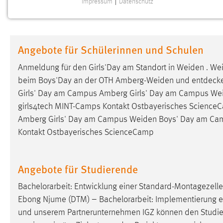
Impressum
|
Datenschutz
NOTWENDIGE COOKIES
Notwendige Cookies ermöglichen grundlegende
Funktionen und sind für die einwandfreie Funktion der
Angebote für Schülerinnen und Schulen
Website erforderlich.
Anmeldung für den Girls'Day am Standort in
Weiden
. Wei
Einverständnis
beim Boys'Day an der OTH
Amberg-Weiden
und entdecke 
Girls' Day am Campus Amberg Girls' Day am Campus
We
Name:
cookie_consent
girls4tech MINT-Camps Kontakt Ostbayerisches ScienceCa
Zweck:
Dieser Cookie speichert die
Amberg Girls' Day am Campus
Weiden
Boys' Day am C
ausgewählten Einverständnis-Optionen
Kontakt Ostbayerisches ScienceCamp
des Benutzers
Cookie Laufzeit:
1 Jahr
Angebote für Studierende
Performance
Bachelorarbeit: Entwicklung einer Standard-Montagezell
Ebong Njume (DTM) – Bachelorarbeit: Implementierung ei
Name:
staticfilecache
und unserem Partnerunternehmen IGZ können den Studi
Zweck:
Für performante Seitenauslieferung wird