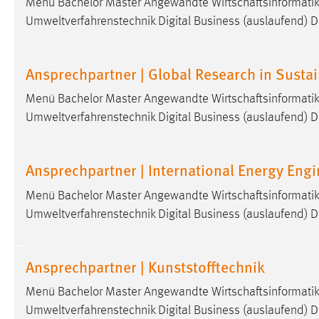
Menü Bachelor Master Angewandte Wirtschaftsinformatik 
Anbieter:
Google Ireland Limited
Umweltverfahrenstechnik Digital Business (auslaufend) Di
Zweck:
Conversion-Tracking
Cookie Laufzeit:
Ansprechpartner | Global Research in Susta
3 Monate
Menü Bachelor Master Angewandte Wirtschaftsinformatik 
Facebook Pixel
Umweltverfahrenstechnik Digital Business (auslaufend) Di
Name:
_fbp
Ansprechpartner | International Energy Eng
Anbieter:
Facebook
Zweck:
Conversion-Tracking
Menü Bachelor Master Angewandte Wirtschaftsinformatik 
Umweltverfahrenstechnik Digital Business (auslaufend) Di
Cookie Laufzeit:
3 Monate
Ansprechpartner | Kunststofftechnik
EXTERNE MEDIEN
Menü Bachelor Master Angewandte Wirtschaftsinformatik 
Um Inhalte von Videoplattformen und Social Media
Umweltverfahrenstechnik Digital Business (auslaufend) Di
Plattformen anzeigen zu können, werden von diesen