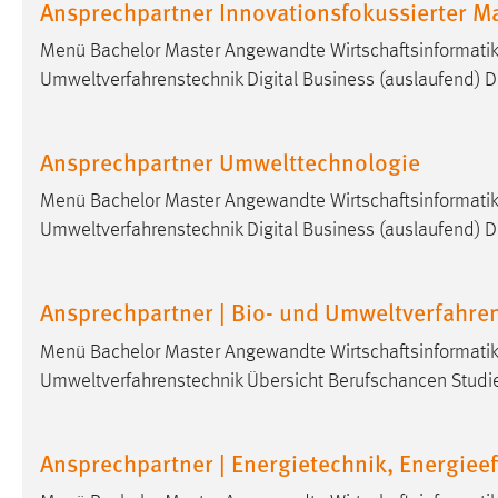
Ansprechpartner Innovationsfokussierter 
Matomo
Menü Bachelor Master Angewandte Wirtschaftsinformatik 
Umweltverfahrenstechnik Digital Business (auslaufend) Di
Name:
_pk_ref, _pk_cvar, _pk_id, _pk_ses
Zweck:
Zugriffsstatistik
Ansprechpartner Umwelttechnologie
Cookie Laufzeit:
Max. 13 Monate
Menü Bachelor Master Angewandte Wirtschaftsinformatik 
Umweltverfahrenstechnik Digital Business (auslaufend) Di
MARKETING
Marketing Cookies werden von Drittanbietern
Ansprechpartner | Bio- und Umweltverfahre
verwendet, um personalisierte Werbung anzuzeigen.
Menü Bachelor Master Angewandte Wirtschaftsinformatik 
Sie tun dies, indem sie Besucher über Websites
Umweltverfahrenstechnik Übersicht Berufschancen Studi
hinweg verfolgen.
Google Ads
Ansprechpartner | Energietechnik, Energieef
Name:
_gcl_au