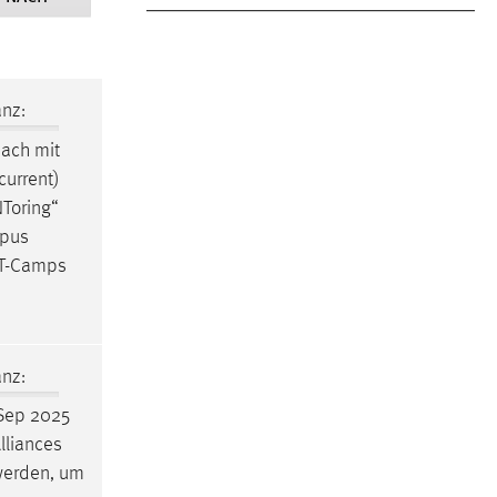
nz:
ach mit
current)
Toring“
mpus
NT-Camps
nz:
Sep 2025
lliances
werden, um