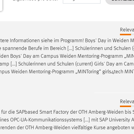
Releva
tere Informationen siehe im Programm! Boys' Day in
Weiden
M
spannende Berufe im Bereich [...] Schülerinnen und Schulen (
iden
Boys' Day am Campus
Weiden
Mentoring-Programm „MIN
mp [...] Schülerinnen und Schulen (current) Girls' Day am Ca
ampus
Weiden
Mentoring-Programm „MINToring“ girls4tech MI
Releva
e für die SAPbased Smart Factory der OTH
Amberg-Weiden
bis 
nes OPC-UA-Kommunikationssystems [...] mit SAP University A
erenden der OTH
Amberg-Weiden
vielfältige Kurse angeboten 