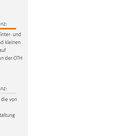
nz:
inter- und
nd kleinen
auf
 an der OTH
nz:
 die von
taltung