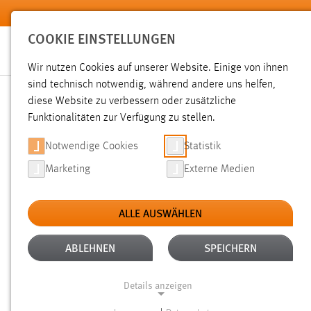
Zum Hauptinhalt springen
COOKIE EINSTELLUNGEN
Wir nutzen Cookies auf unserer Website. Einige von ihnen
sind technisch notwendig, während andere uns helfen,
diese Website zu verbessern oder zusätzliche
SUCHE
Funktionalitäten zur Verfügung zu stellen.
Notwendige Cookies
Statistik
Marketing
Externe Medien
ALLE AUSWÄHLEN
TYP: SEITEN
ALTER: ÜBER EIN JAHR
Aktive Filter:
ABLEHNEN
SPEICHERN
Gesucht nach "weide".
Es wurden 905 Ergebnisse gefunde
Details anzeigen