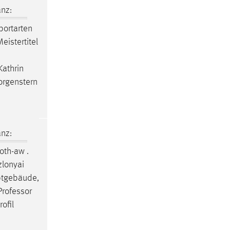
nz:
portarten
istertitel
Kathrin
orgenstern
nz:
oth-aw .
zlonyai
ptgebäude,
Professor
ofil