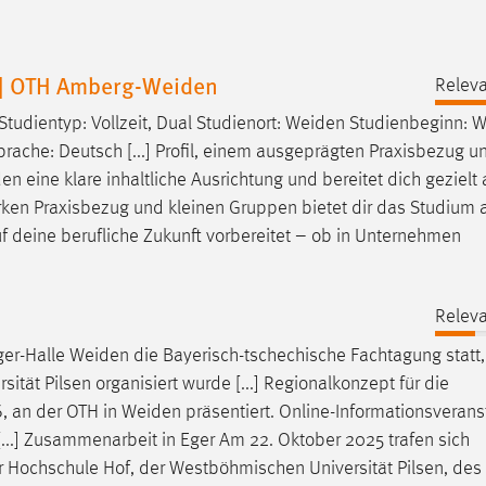
) | OTH Amberg-Weiden
Releva
Studientyp: Vollzeit, Dual Studienort:
Weiden
Studienbeginn: W
ache: Deutsch [...] Profil, einem ausgeprägten Praxisbezug u
den
eine klare inhaltliche Ausrichtung und bereitet dich gezielt 
arken Praxisbezug und kleinen Gruppen bietet dir das Studium
f deine berufliche Zukunft vorbereitet – ob in Unternehmen
Releva
ger-Halle
Weiden
die Bayerisch-tschechische Fachtagung statt,
ät Pilsen organisiert wurde [...] Regionalkonzept für die
6, an der OTH in
Weiden
präsentiert. Online-Informationsverans
..] Zusammenarbeit in Eger Am 22. Oktober 2025 trafen sich
er Hochschule Hof, der Westböhmischen Universität Pilsen, des