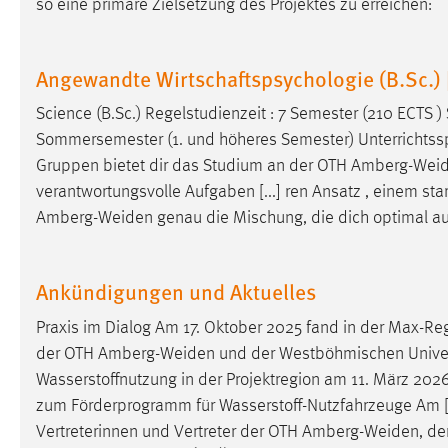
so eine primäre Zielsetzung des Projektes zu erreichen:
in diesem Cookie gespeichert, ob man
eingeloggt ist.
Angewandte Wirtschaftspsychologie (B.Sc.
Sprachpräferenz
Science (B.Sc.) Regelstudienzeit : 7 Semester (210 ECTS ) 
Name:
site-language-preference
Sommersemester (1. und höheres Semester) Unterrichtsspr
Gruppen bietet dir das Studium an der OTH
Amberg-Wei
Zweck:
Das Cookie speichert die gewählte
verantwortungsvolle Aufgaben [...] ren Ansatz , einem st
Sprache der Website.
Amberg-Weiden
genau die Mischung, die dich optimal au
Cookie Laufzeit:
30 Tage
Ankündigungen und Aktuelles
Chat
Praxis im Dialog Am 17. Oktober 2025 fand in der Max-Re
Name:
MibewSessionID, MIBEW_UserID,
der OTH
Amberg-Weiden
und der Westböhmischen Universit
mibew_locale, mibew-chat-frame-style-
5e9dbeb1811c0446
Wasserstoffnutzung in der Projektregion am 11. März 202
zum Förderprogramm für Wasserstoff-Nutzfahrzeuge Am [.
Zweck:
Wird benötigt um die Chatfunktion
Vertreterinnen und Vertreter der OTH
Amberg-Weiden
, d
nutzen zu können.