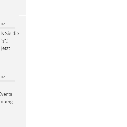
nz:
lls Sie die
"1".)
Jetzt
nz:
Events
Amberg