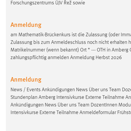
Forschungszentrums ÚJV Řež sowie
Cookie Laufzeit:
MibewSessionID, mibew-chat-frame-
style-5e9dbeb1811c0446 =
Sitzungslaufzeit, mibew_locale = 3
Anmeldung
Jahre, MIBEW_UserID = 1 Jahr
am Mathematik-Brückenkurs ist die Zulassung (oder Imma
Login
Zulassung bis zum Anmeldeschluss noch nicht erhalten hab
Matrikelnummer (wenn bekannt) Ort * --- OTH in Amberg
Name:
fe_user, be_user, be_lastLoginProvider
zahlungspflichtig anmelden Anmeldung Herbst 2026
Zweck:
Dieser Cookie ist notwendig um sich an
der Website einloggen zu können.
Anmeldung
Cookie Laufzeit:
24 Stunden
News / Events Ankündigungen News Über uns Team Do
Stundenplan Amberg Intensivkurse Externe Teilnahme An
Ankündigungen News Über uns Team DozentInnen Modu
STATISTIK
Intensivkurse Externe Teilnahme Anmeldeformular Frühs
Statistik Cookies erfassen Informationen anonym.
Diese Informationen helfen uns zu verstehen, wie
unsere Besucher unsere Website nutzen.