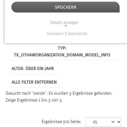
SPEICHERN
Alter
Details anzeigen
SUCHEN
Impressum
|
Datenschutz
NOTWENDIGE COOKIES
Aktive Filter:
TYP:
Notwendige Cookies ermöglichen grundlegende
TX_OTHAWORGANIZATION_DOMAIN_MODEL_INFO
Funktionen und sind für die einwandfreie Funktion der
Website erforderlich.
ALTER: ÜBER EIN JAHR
Einverständnis
ALLE FILTER ENTFERNEN
Name:
cookie_consent
Gesucht nach "weide".
Es wurden 3 Ergebnisse gefunden.
Zeige Ergebnisse 1 bis 3 von 3.
Zweck:
Dieser Cookie speichert die ausgewählten Einverständnis-
Optionen des Benutzers
Ergebnisse pro Seite:
Cookie Laufzeit: