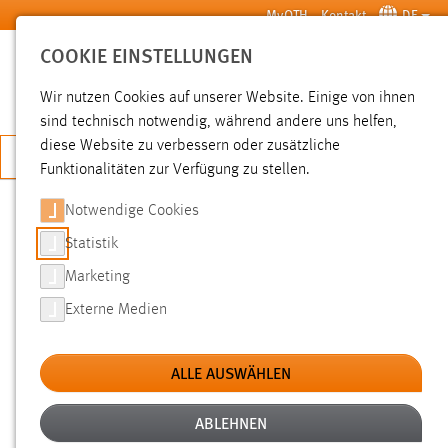
Zum Hauptinhalt springen
MyOTH
Kontakt
DE
COOKIE EINSTELLUNGEN
SUCHE
Wir nutzen Cookies auf unserer Website. Einige von ihnen
sind technisch notwendig, während andere uns helfen,
diese Website zu verbessern oder zusätzliche
JETZT BEWERBEN
Funktionalitäten zur Verfügung zu stellen.
Notwendige Cookies
SUCHE
Statistik
Marketing
FILTER
Externe Medien
Typ
ALLE AUSWÄHLEN
Erstellungsdatum
ABLEHNEN