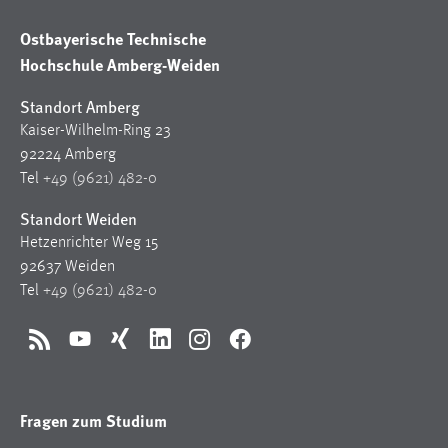
Zweck:
Ostbayerische Technische
Dieser Cookie ist notwendig um sich an der Website
einloggen zu können.
Hochschule Amberg-Weiden
Cookie Laufzeit:
Standort Amberg
24 Stunden
Kaiser-Wilhelm-Ring 23
92224 Amberg
Tel
+49 (9621) 482-0
STATISTIK
Standort Weiden
Statistik Cookies erfassen Informationen anonym.
Hetzenrichter Weg 15
Diese Informationen helfen uns zu verstehen, wie
92637 Weiden
unsere Besucher unsere Website nutzen.
Tel
+49 (9621) 482-0
Matomo
RSS
YouTube
Xing
LinkedIn
Instagram
Facebook
Name:
_pk_ref, _pk_cvar, _pk_id, _pk_ses
Fragen zum Studium
Zweck:
Zugriffsstatistik