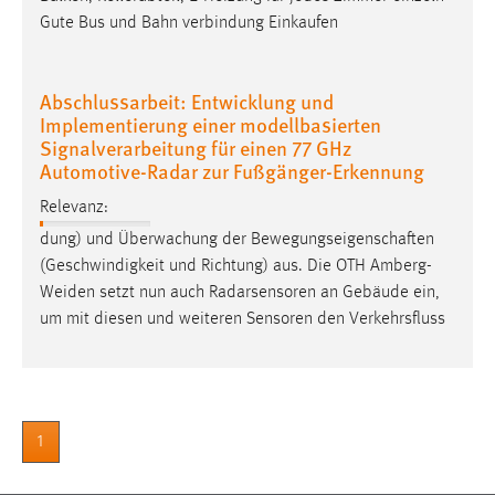
30 Tage
Gute Bus und Bahn verbindung Einkaufen
Chat
Abschlussarbeit: Entwicklung und
Name:
Implementierung einer modellbasierten
MibewSessionID, MIBEW_UserID, mibew_locale, mibew-
Signalverarbeitung für einen 77 GHz
chat-frame-style-5e9dbeb1811c0446
Automotive-Radar zur Fußgänger-Erkennung
Zweck:
Relevanz:
Wird benötigt um die Chatfunktion nutzen zu können.
dung) und Überwachung der Bewegungseigenschaften
(Geschwindigkeit und Richtung) aus. Die OTH
Amberg-
Cookie Laufzeit:
Weiden
setzt nun auch Radarsensoren an Gebäude ein,
MibewSessionID, mibew-chat-frame-style-
5e9dbeb1811c0446 = Sitzungslaufzeit, mibew_locale = 3
um mit diesen und weiteren Sensoren den Verkehrsfluss
Jahre, MIBEW_UserID = 1 Jahr
Login
1
Name:
fe_user, be_user, be_lastLoginProvider