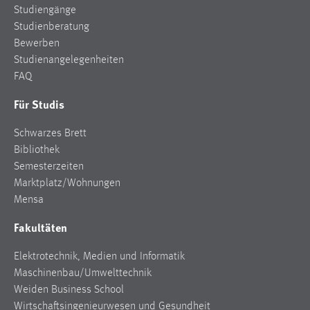
Studiengänge
Cookie Laufzeit:
Studienberatung
Max. 13 Monate
Bewerben
Studienangelegenheiten
FAQ
MARKETING
Für Studis
Marketing Cookies werden von Drittanbietern
Schwarzes Brett
verwendet, um personalisierte Werbung anzuzeigen.
Bibliothek
Sie tun dies, indem sie Besucher über Websites
Semesterzeiten
hinweg verfolgen.
Marktplatz/Wohnungen
Google Ads
Mensa
Fakultäten
Name:
_gcl_au
Elektrotechnik, Medien und Informatik
Anbieter:
Maschinenbau/Umwelttechnik
Google Ireland Limited
Weiden Business School
Wirtschaftsingenieurwesen und Gesundheit
Zweck: