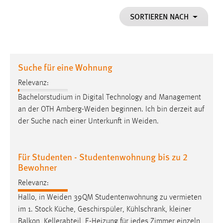
1 Jahr
SORTIEREN NACH
Performance
Name:
Suche für eine Wohnung
staticfilecache
Relevanz:
Zweck:
Bachelorstudium in Digital Technology and Management
Für performante Seitenauslieferung wird in diesem Cookie
gespeichert, ob man eingeloggt ist.
an der OTH
Amberg-Weiden
beginnen. Ich bin derzeit auf
der Suche nach einer Unterkunft in
Weiden
.
Sprachpräferenz
Für Studenten - Studentenwohnung bis zu 2
Name:
Bewohner
site-language-preference
Relevanz:
Zweck:
Das Cookie speichert die gewählte Sprache der Website.
Hallo, in
Weiden
39QM Studentenwohnung zu vermieten
im 1. Stock Küche, Geschirspüler, Kühlschrank, kleiner
Cookie Laufzeit:
Balkon, Kellerabteil, E-Heizung für jedes Zimmer einzeln