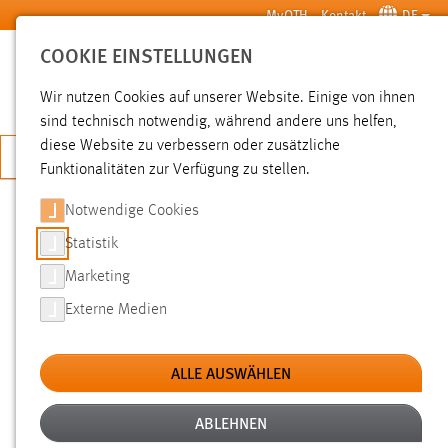
Zum Hauptinhalt springen
MyOTH
Kontakt
DE
COOKIE EINSTELLUNGEN
SUCHE
Wir nutzen Cookies auf unserer Website. Einige von ihnen
sind technisch notwendig, während andere uns helfen,
diese Website zu verbessern oder zusätzliche
JETZT BEWERBEN
Funktionalitäten zur Verfügung zu stellen.
Notwendige Cookies
SUCHE
Statistik
Marketing
FILTER
Externe Medien
Typ
ALLE AUSWÄHLEN
Erstellungsdatum
ABLEHNEN