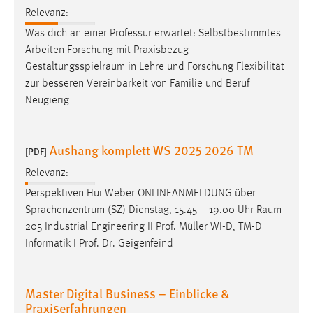
30 Tage
Relevanz:
Was dich an einer Professur erwartet: Selbstbestimmtes
Chat
Arbeiten Forschung mit Praxisbezug
Gestaltungsspielraum
in Lehre und Forschung Flexibilität
Name:
zur besseren Vereinbarkeit von Familie und Beruf
MibewSessionID, MIBEW_UserID, mibew_locale, mibew-
Neugierig
chat-frame-style-5e9dbeb1811c0446
Zweck:
Wird benötigt um die Chatfunktion nutzen zu können.
Aushang komplett WS 2025 2026 TM
[PDF]
Cookie Laufzeit:
Relevanz:
MibewSessionID, mibew-chat-frame-style-
Perspektiven Hui Weber ONLINEANMELDUNG über
5e9dbeb1811c0446 = Sitzungslaufzeit, mibew_locale = 3
Sprachenzentrum (SZ) Dienstag, 15.45 – 19.00 Uhr
Raum
Jahre, MIBEW_UserID = 1 Jahr
205 Industrial Engineering II Prof. Müller WI-D, TM-D
Informatik I Prof. Dr. Geigenfeind
Login
Name:
Master Digital Business – Einblicke &
fe_user, be_user, be_lastLoginProvider
Praxiserfahrungen