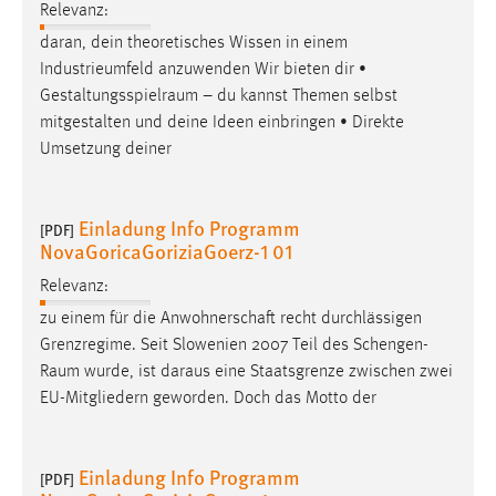
Relevanz:
Cookie Laufzeit:
daran, dein theoretisches Wissen in einem
Max. 13 Monate
Industrieumfeld anzuwenden Wir bieten dir •
Gestaltungsspielraum
– du kannst Themen selbst
mitgestalten und deine Ideen einbringen • Direkte
Umsetzung deiner
MARKETING
Marketing Cookies werden von Drittanbietern
verwendet, um personalisierte Werbung anzuzeigen.
Einladung Info Programm
[PDF]
Sie tun dies, indem sie Besucher über Websites
NovaGoricaGoriziaGoerz-1 01
hinweg verfolgen.
Relevanz:
Google Ads
zu einem für die Anwohnerschaft recht durchlässigen
Grenzregime. Seit Slowenien 2007 Teil des
Schengen-
Name:
Raum
wurde, ist daraus eine Staatsgrenze zwischen zwei
_gcl_au
EU-Mitgliedern geworden. Doch das Motto der
Anbieter:
Google Ireland Limited
Einladung Info Programm
[PDF]
Zweck: