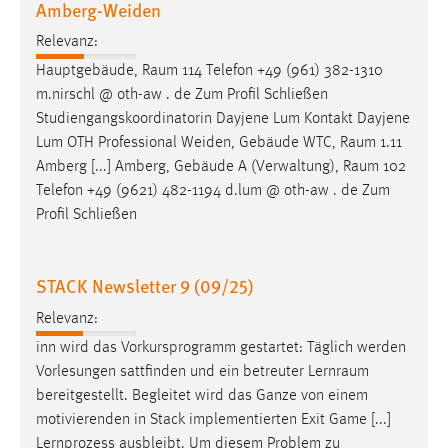
Amberg-Weiden
EXTERNE MEDIEN
Um Inhalte von Videoplattformen und Social Media
Relevanz:
Plattformen anzeigen zu können, werden von diesen
Hauptgebäude,
Raum
114 Telefon +49 (961) 382-1310
externen Medien Cookies gesetzt.
m.nirschl @ oth-aw . de Zum Profil Schließen
Studiengangskoordinatorin Dayjene Lum Kontakt Dayjene
YouTube
Lum OTH Professional Weiden, Gebäude WTC,
Raum
1.11
Amberg [...] Amberg, Gebäude A (Verwaltung),
Raum
102
Telefon +49 (9621) 482-1194 d.lum @ oth-aw . de Zum
Vimeo
Profil Schließen
STACK Newsletter 9 (09/25)
Relevanz:
inn wird das Vorkursprogramm gestartet: Täglich werden
Vorlesungen sattfinden und ein betreuter
Lernraum
bereitgestellt. Begleitet wird das Ganze von einem
motivierenden in Stack implementierten Exit Game [...]
Lernprozess ausbleibt. Um diesem Problem zu