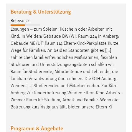
1 Jahr
Beratung & Unterstützung
Relevanz:
Performance
Lösungen – zum Spielen, Kuscheln oder Arbeiten mit
Name:
Kind. In Weiden: Gebäude BW/WI,
Raum
224 In Amberg:
staticfilecache
Gebäude MB/UT,
Raum
114 Eltern-Kind-Parkplätze Kurze
Wege für Familien. An beiden Standorten gibt es [...]
Zweck:
zahlreichen familienfreundlichen Maßnahmen, flexiblen
Für performante Seitenauslieferung wird in diesem Cookie
gespeichert, ob man eingeloggt ist.
Strukturen und Unterstützungsangeboten schaffen wir
Raum
für Studierende, Mitarbeitende und Lehrende, die
familiäre Verantwortung übernehmen. Die OTH Amberg-
Sprachpräferenz
Weiden [...] Studierenden und Mitarbeitenden. Zur Kita
Name:
Amberg Zur Kinderbetreuung Weiden Eltern-Kind-Arbeits-
site-language-preference
Zimmer
Raum
für Studium, Arbeit und Familie. Wenn die
Betreuung kurzfristig ausfällt, bieten unsere Eltern-Ki
Zweck:
Das Cookie speichert die gewählte Sprache der Website.
Programm & Angebote
Cookie Laufzeit: