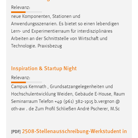
Zweck:
Relevanz:
Dieser Cookie ist notwendig um sich an der Website
neue Komponenten, Stationen und
einloggen zu können.
Anwendungsszenarien. Es bietet so einen lebendigen
Cookie Laufzeit:
Lern- und
Experimentierraum
für interdisziplinäres
24 Stunden
Arbeiten an der Schnittstelle von Wirtschaft und
Technologie. Praxisbezug
STATISTIK
Inspiration & Startup Night
Statistik Cookies erfassen Informationen anonym.
Relevanz:
Diese Informationen helfen uns zu verstehen, wie
unsere Besucher unsere Website nutzen.
Campus Kemnath , Grundsatzangelegenheiten und
Hochschulentwicklung Weiden, Gebäude E-House,
Raum
Matomo
Seminarraum
Telefon +49 (961) 382-1915 b.vergnon @
oth-aw . de Zum Profil Schließen André Pscherer, M.Sc
Name:
_pk_ref, _pk_cvar, _pk_id, _pk_ses
2508-Stellenausschreibung-Werkstudent in
Zweck:
[PDF]
Zugriffsstatistik