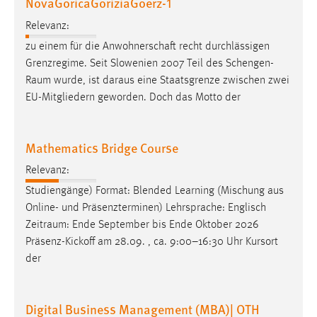
NovaGoricaGoriziaGoerz-1
Conversion-Tracking
Relevanz:
Cookie Laufzeit:
zu einem für die Anwohnerschaft recht durchlässigen
3 Monate
Grenzregime. Seit Slowenien 2007 Teil des
Schengen-
Raum
wurde, ist daraus eine Staatsgrenze zwischen zwei
Facebook Pixel
EU-Mitgliedern geworden. Doch das Motto der
Name:
_fbp
Mathematics Bridge Course
Anbieter:
Relevanz:
Facebook
Studiengänge) Format: Blended Learning (Mischung aus
Online- und Präsenzterminen) Lehrsprache: Englisch
Zweck:
Conversion-Tracking
Zeitraum
: Ende September bis Ende Oktober 2026
Präsenz-Kickoff am 28.09. , ca. 9:00–16:30 Uhr Kursort
Cookie Laufzeit:
der
3 Monate
Digital Business Management (MBA)| OTH