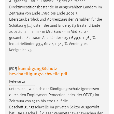
Ausgaben). Tab. 1: Entwicklung der deutschen
Direktinvestitionsbestände in ausgewählten Ländern im
Zeitraum
von Ende 1989 bis Ende 2001 3.
Literaturüberblick und Abgrenzung der Variablen für die
Schätzung [...] osten Bestand Ende 1989 Bestand Ende
2001 Zunahme im - in Mrd Euro - - in Mrd Euro -
gesamten
Zeitraum
Alle Länder 105,1 699,0 + 565 %
Industrieländer 93,4 602,4 + 545 % Vereinigtes
Königreich 7,5
kuendigungsschutz
[PDF]
beschaeftigungsschwelle.pdf
Relevanz:
untersucht, wie sich der Kündigungsschutz (gemessen
durch den Employment Protection Index der OECD) im
Zeitraum
von 1970 bis 2002 auf die
Beschäftigungsschwelle im privaten Sektor ausgewirkt
hat. Die Beschä [...] dieser Parameter zwar zwischen den