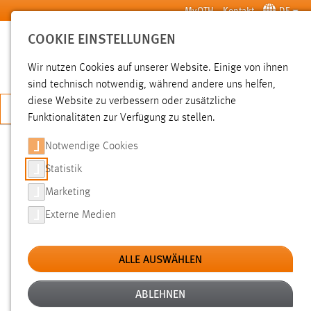
Zum Hauptinhalt springen
MyOTH
Kontakt
DE
COOKIE EINSTELLUNGEN
SUCHE
Wir nutzen Cookies auf unserer Website. Einige von ihnen
sind technisch notwendig, während andere uns helfen,
diese Website zu verbessern oder zusätzliche
JETZT BEWERBEN
Funktionalitäten zur Verfügung zu stellen.
Notwendige Cookies
SUCHE
Statistik
Marketing
FILTER
Externe Medien
Typ
ALLE AUSWÄHLEN
Erstellungsdatum
ABLEHNEN