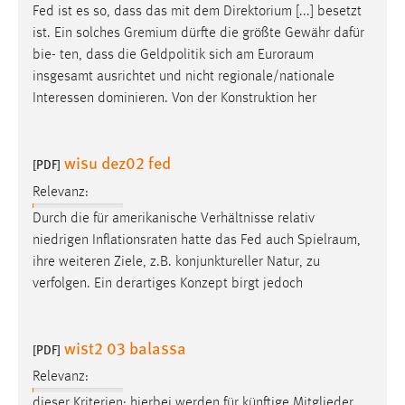
Fed ist es so, dass das mit dem Direktorium [...] besetzt
Conversion-Tracking
ist. Ein solches Gremium dürfte die größte Gewähr dafür
Cookie Laufzeit:
bie- ten, dass die Geldpolitik sich am
Euroraum
3 Monate
insgesamt ausrichtet und nicht regionale/nationale
Interessen dominieren. Von der Konstruktion her
Facebook Pixel
wisu dez02 fed
Name:
[PDF]
_fbp
Relevanz:
Anbieter:
Durch die für amerikanische Verhältnisse relativ
Facebook
niedrigen Inflationsraten hatte das Fed auch
Spielraum
,
ihre weiteren Ziele, z.B. konjunktureller Natur, zu
Zweck:
verfolgen. Ein derartiges Konzept birgt jedoch
Conversion-Tracking
Cookie Laufzeit:
3 Monate
wist2 03 balassa
[PDF]
Relevanz:
dieser Kriterien; hierbei werden für künftige Mitglieder