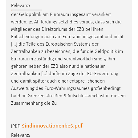
30 Tage
Relevanz:
der Geldpolitik am
Euroraum
insgesamt verankert
Chat
werden. 21 Al- lerdings setzt dies voraus, dass sich die
Mitglieder des Direktoriums der EZB bei ihren
Name:
Entscheidungen auch am
Euroraum
insgesamt und nicht
MibewSessionID, MIBEW_UserID, mibew_locale, mibew-
[...] die Teile des Europäischen Systems der
chat-frame-style-5e9dbeb1811c0446
Zentralbanken zu bezeichnen, die für die Geldpolitik im
Zweck:
Eu-
roraum
zuständig und verantwortlich sind.4 Ihm
Wird benötigt um die Chatfunktion nutzen zu können.
gehören neben der EZB also nur die nationalen
Zentralbanken [...] dürfte im Zuge der EU-Erweiterung
Cookie Laufzeit:
und damit später auch einer entspre- chenden
MibewSessionID, mibew-chat-frame-style-
5e9dbeb1811c0446 = Sitzungslaufzeit, mibew_locale = 3
Ausweitung des
Euro-Währungsraumes
größenbedingt
Jahre, MIBEW_UserID = 1 Jahr
bald an Grenzen sto- ßen.8 Aufschlussreich ist in diesem
Zusammenhang die Zu
Login
sindinnovationenbes.pdf
Name:
[PDF]
fe_user, be_user, be_lastLoginProvider
Relevanz: