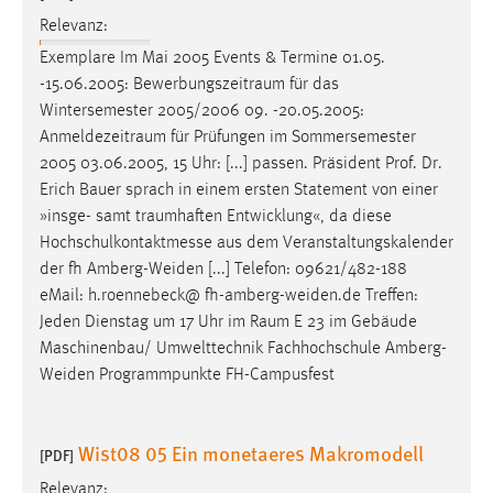
Relevanz:
Exemplare Im Mai 2005 Events & Termine 01.05.
-15.06.2005:
Bewerbungszeitraum
für das
Wintersemester 2005/2006 09. -20.05.2005:
Anmeldezeitraum
für Prüfungen im Sommersemester
2005 03.06.2005, 15 Uhr: [...] passen. Präsident Prof. Dr.
Erich Bauer sprach in einem ersten Statement von einer
»insge- samt
traumhaften
Entwicklung«, da diese
Hochschulkontaktmesse aus dem Veranstaltungskalender
der fh Amberg-Weiden [...] Telefon: 09621/482-188
eMail: h.roennebeck@ fh-amberg-weiden.de Treffen:
Jeden Dienstag um 17 Uhr im
Raum
E 23 im Gebäude
Maschinenbau/ Umwelttechnik Fachhochschule Amberg-
Weiden Programmpunkte FH-Campusfest
Wist08 05 Ein monetaeres Makromodell
[PDF]
Relevanz: