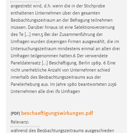
Zweck:
angestrebt wird, d.h. wenn die in der Stichprobe
Dieser Cookie ist notwendig um sich an der Website
enthaltenen Unternehmen über den gesamten
einloggen zu können.
Beobachtungszeitraum
an der Befragung teilnehmen
müssen. Darüber hinaus ist eine Selektionsverzerrung
Cookie Laufzeit:
des Te [...] men.5 Bei der Zusammenführung der
24 Stunden
Umfragen wurden diejenigen Firmen ausgewählt, die im
Untersuchungszeitraum
mindestens einmal an allen drei
Umfragen teilgenommen hatten.6 Der verwendete
STATISTIK
Paneldatensatz [...] Beschäftigung, Berlin 1989. 6 Eine
Statistik Cookies erfassen Informationen anonym.
nicht unerhebliche Anzahl von Unternehmen schied
Diese Informationen helfen uns zu verstehen, wie
innerhalb des
Beobachtungszeitraums
aus der
unsere Besucher unsere Website nutzen.
Panelerhebung aus. Im Jahre 1980 beantworteten 2156
Unternehmen alle drei ifo Umfragen
Matomo
Name:
beschaeftigungswirkungen.pdf
[PDF]
_pk_ref, _pk_cvar, _pk_id, _pk_ses
Relevanz:
Zweck:
während des
Beobachtungszeitraums
ausgeschieden
Zugriffsstatistik