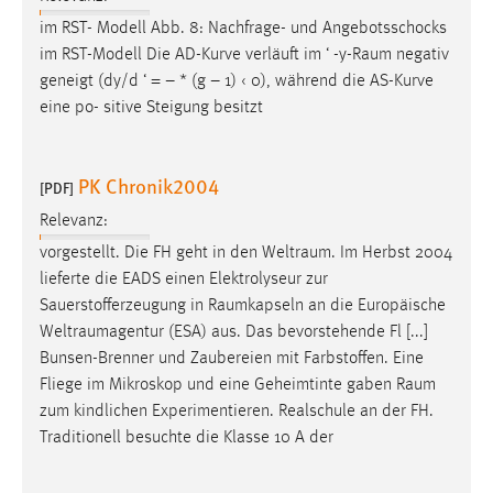
im RST- Modell Abb. 8: Nachfrage- und Angebotsschocks
im RST-Modell Die AD-Kurve verläuft im ‘ -
y-Raum
negativ
geneigt (dy/d ‘ = – * (g – 1) ‹ 0), während die AS-Kurve
eine po- sitive Steigung besitzt
PK Chronik2004
[PDF]
Relevanz:
vorgestellt. Die FH geht in den
Weltraum
. Im Herbst 2004
lieferte die EADS einen Elektrolyseur zur
Sauerstofferzeugung in
Raumkapseln
an die Europäische
Weltraumagentur
(ESA) aus. Das bevorstehende Fl [...]
Bunsen-Brenner und Zaubereien mit Farbstoffen. Eine
Fliege im Mikroskop und eine Geheimtinte gaben
Raum
zum kindlichen Experimentieren. Realschule an der FH.
Traditionell besuchte die Klasse 10 A der