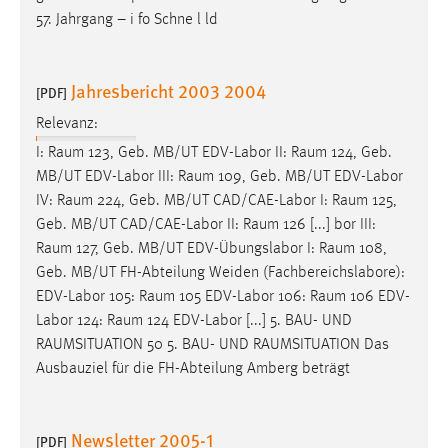
57. Jahrgang – i fo Schne l ld
Jahresbericht 2003 2004
[PDF]
Relevanz:
I:
Raum
123, Geb. MB/UT EDV-Labor II:
Raum
124, Geb.
MB/UT EDV-Labor III:
Raum
109, Geb. MB/UT EDV-Labor
IV:
Raum
224, Geb. MB/UT CAD/CAE-Labor I:
Raum
125,
Geb. MB/UT CAD/CAE-Labor II:
Raum
126 [...] bor III:
Raum
127, Geb. MB/UT EDV-Übungslabor I:
Raum
108,
Geb. MB/UT FH-Abteilung Weiden (Fachbereichslabore):
EDV-Labor 105:
Raum
105 EDV-Labor 106:
Raum
106 EDV-
Labor 124:
Raum
124 EDV-Labor [...] 5. BAU- UND
RAUMSITUATION
50 5. BAU- UND
RAUMSITUATION
Das
Ausbauziel für die FH-Abteilung Amberg beträgt
Newsletter 2005-1
[PDF]