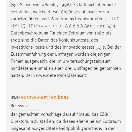
(vgl. Schneeweis/Smolny 1996). Es läßt sich aber nicht
Cookie Laufzeit:
feststellen, welche dieser Abgänge auf Insolvenzen
Max. 13 Monate
zurückzuführen sind. 8
zeitraums
beantworteten [...] LUC
i LY i LQ i LT i ln = = + + + + +∆ ∆ ∆ ∆ ∆ ∆γ ε ε ε ε ε (4) 3.
Datenbeschreibung Für einen
Zeitraum
von 1980 bis
MARKETING
1992 sind die Daten des Konjunkturtests, des
Investitions- tests und des Innovationstests [...] e. Bei der
Marketing Cookies werden von Drittanbietern
Zusammenführung der Umfragen wurden diejenigen
verwendet, um personalisierte Werbung anzuzeigen.
Firmen ausgewählt, die im Un-
tersuchungszeitraum
Sie tun dies, indem sie Besucher über Websites
mindestens einmal an allen drei Umfragen teilgenommen
hinweg verfolgen.
hatten. Der verwendete Paneldatensatz
Google Ads
eurosystem fed boez
Name:
[PDF]
_gcl_au
Relevanz:
Anbieter:
der gemachten Vorschläge darauf hinaus, das EZB-
Google Ireland Limited
Direktorium zu stärken, da dieses eher eine am
Euroraum
insgesamt ausgerichtete Geldpolitik garantiere. In der
Zweck: