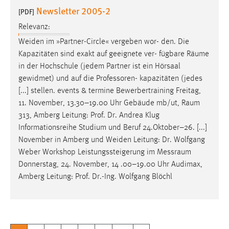
Newsletter 2005-2
[PDF]
Relevanz:
Weiden im »Partner-Circle« vergeben wor- den. Die
Kapazitäten sind exakt auf geeignete ver- fügbare
Räume
in der Hochschule (jedem Partner ist ein Hörsaal
gewidmet) und auf die Professoren- kapazitäten (jedes
[...] stellen. events & termine Bewerbertraining Freitag,
11. November, 13.30–19.00 Uhr Gebäude mb/ut,
Raum
313, Amberg Leitung: Prof. Dr. Andrea Klug
Informationsreihe Studium und Beruf 24.Oktober–26. [...]
November in Amberg und Weiden Leitung: Dr. Wolfgang
Weber Workshop Leistungssteigerung im
Messraum
Donnerstag, 24. November, 14 .00–19.00 Uhr Audimax,
Amberg Leitung: Prof. Dr.-Ing. Wolfgang Blöchl