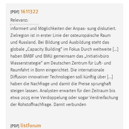
1 Jahr
1611322
[PDF]
Relevanz:
Performance
informiert und Möglichkeiten der Anpas- sung diskutiert.
Name:
Zielregion ist in erster Linie der osteuropäische
Raum
staticfilecache
und Russland. Bei Bildung und Ausbildung steht das
globale „Capacity Building“ im Fokus Durch weltweite [...]
Zweck:
haben BMBF und BMU gemeinsam das „Initiativbüro
Für performante Seitenauslieferung wird in diesem Cookie
gespeichert, ob man eingeloggt ist.
Wasserstrategie“ am Deutschen Zentrum für Luft- und
Raumfahrt
in Bonn eingerichtet. Die internationale
Diffusion innovativer Technologien soll künftig über [...]
Sprachpräferenz
haben die Nachfrage und damit die Preise sprunghaft
Name:
steigen lassen. Analysten erwarten für den
Zeitraum
bis
site-language-preference
etwa 2025 eine Verdoppelung oder sogar Verdreifachung
der Rohstoffnachfrage. Damit verbunden
Zweck:
Das Cookie speichert die gewählte Sprache der Website.
listforum
Cookie Laufzeit:
[PDF]