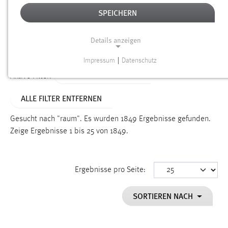
SPEICHERN
Alter
Details anzeigen
SUCHEN
Impressum
|
Datenschutz
NOTWENDIGE COOKIES
ALTER: ÜBER EIN JAHR
Aktive Filter:
Notwendige Cookies ermöglichen grundlegende
ALLE FILTER ENTFERNEN
Funktionen und sind für die einwandfreie Funktion der
Website erforderlich.
Gesucht nach "raum".
Es wurden 1849 Ergebnisse gefunden.
Zeige Ergebnisse 1 bis 25 von 1849.
Einverständnis
Name:
cookie_consent
Ergebnisse pro Seite:
Zweck:
SORTIEREN NACH
Dieser Cookie speichert die ausgewählten Einverständnis-
Optionen des Benutzers
Cookie Laufzeit: