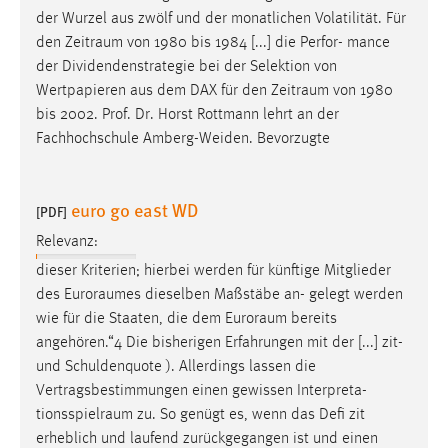
der Wurzel aus zwölf und der monatlichen Volatilität. Für
den
Zeitraum
von 1980 bis 1984 [...] die Perfor- mance
der Dividendenstrategie bei der Selektion von
Wertpapieren aus dem DAX für den
Zeitraum
von 1980
bis 2002. Prof. Dr. Horst Rottmann lehrt an der
Fachhochschule Amberg-Weiden. Bevorzugte
euro go east WD
[PDF]
Relevanz:
dieser Kriterien; hierbei werden für künftige Mitglieder
des
Euroraumes
dieselben Maßstäbe an- gelegt werden
wie für die Staaten, die dem
Euroraum
bereits
angehören.“4 Die bisherigen Erfahrungen mit der [...] zit-
und Schuldenquote ). Allerdings lassen die
Vertragsbestimmungen einen gewissen Interpreta-
tionsspielraum
zu. So genügt es, wenn das Defi zit
erheblich und laufend zurückgegangen ist und einen