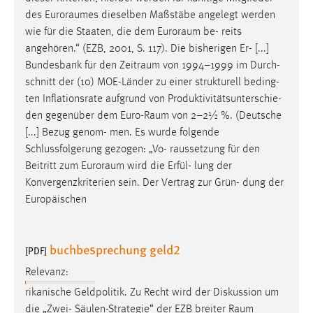
EXTERNE MEDIEN
des
Euroraumes
dieselben Maßstäbe angelegt werden
Um Inhalte von Videoplattformen und Social Media
wie für die Staaten, die dem
Euroraum
be- reits
Plattformen anzeigen zu können, werden von diesen
angehören.“ (EZB, 2001, S. 117). Die bisherigen Er- [...]
externen Medien Cookies gesetzt.
Bundesbank für den
Zeitraum
von 1994–1999 im Durch-
schnitt der (10) MOE-Länder zu einer strukturell beding-
YouTube
ten Inflationsrate aufgrund von Produktivitätsunterschie-
den gegenüber dem
Euro-Raum
von 2–2½ %. (Deutsche
[...] Bezug genom- men. Es wurde folgende
Vimeo
Schlussfolgerung gezogen: „Vo- raussetzung für den
Beitritt zum
Euroraum
wird die Erfül- lung der
Konvergenzkriterien sein. Der Vertrag zur Grün- dung der
Europäischen
buchbesprechung geld2
[PDF]
Relevanz:
rikanische Geldpolitik. Zu Recht wird der Diskussion um
die „Zwei- Säulen-Strategie“ der EZB breiter
Raum