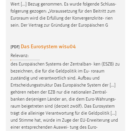
Wert [...] Bezug genommen. Es wurde folgende Schluss-
folgerung gezogen: „Voraussetzung für den Beitritt zum
Euroraum
wird die Erfüllung der Konvergenzkrite- rien
sein. Der Vertrag zur Gründung der Europäischen G
Das Eurosystem wisu04
[PDF]
Relevanz:
des Europäischen Systems der Zentralban- ken (ESZB) zu
bezeichnen, die für die Geldpolitik im Eu-
roraum
zuständig und verantwortlich sind. Aufbau und
Entscheidungsstruktur Das Europäische System der [...]
gehören neben der EZB nur die nationalen Zentral-
banken derjenigen Länder an, die dem Euro-Währungs-
raum
beigetreten sind (derzeit zwölf). Das Eurosystem
trägt die alleinige Verantwortung für die Geldpolitik [...]
und Stimme hat, würde im Zuge der EU-Erweiterung und
einer entsprechenden Auswei- tung des
Euro-