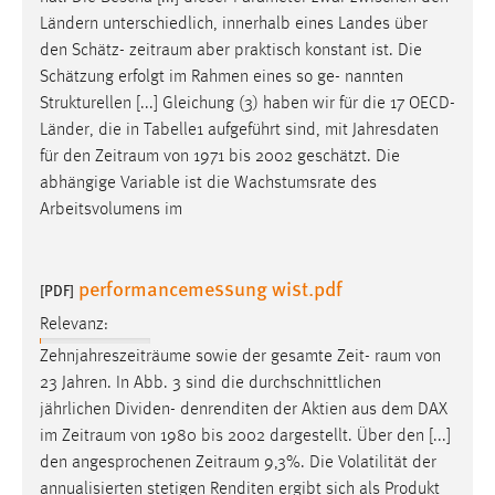
Ländern unterschiedlich, innerhalb eines Landes über
den Schätz-
zeitraum
aber praktisch konstant ist. Die
Schätzung erfolgt im Rahmen eines so ge- nannten
Strukturellen [...] Gleichung (3) haben wir für die 17 OECD-
Länder, die in Tabelle1 aufgeführt sind, mit Jahresdaten
für den
Zeitraum
von 1971 bis 2002 geschätzt. Die
abhängige Variable ist die Wachstumsrate des
Arbeitsvolumens im
performancemessung wist.pdf
[PDF]
Relevanz:
Zehnjahreszeiträume sowie der gesamte Zeit-
raum
von
23 Jahren. In Abb. 3 sind die durchschnittlichen
jährlichen Dividen- denrenditen der Aktien aus dem DAX
im
Zeitraum
von 1980 bis 2002 dargestellt. Über den [...]
den angesprochenen
Zeitraum
9,3%. Die Volatilität der
annualisierten stetigen Renditen ergibt sich als Produkt