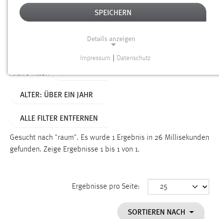
SPEICHERN
Alter
Details anzeigen
SUCHEN
Impressum
|
Datenschutz
NOTWENDIGE COOKIES
TYP: LINKS
Aktive Filter:
Notwendige Cookies ermöglichen grundlegende
ALTER: ÜBER EIN JAHR
Funktionen und sind für die einwandfreie Funktion der
Website erforderlich.
ALLE FILTER ENTFERNEN
Einverständnis
Gesucht nach "raum".
Es wurde 1 Ergebnis in 26 Millisekunden
Name:
gefunden.
Zeige Ergebnisse 1 bis 1 von 1.
cookie_consent
Zweck:
Ergebnisse pro Seite:
Dieser Cookie speichert die ausgewählten Einverständnis-
Optionen des Benutzers
SORTIEREN NACH
Cookie Laufzeit: