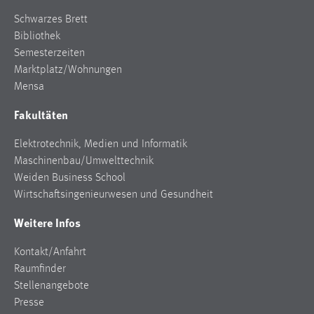
Zweck:
Schwarzes Brett
Dieser Cookie ist notwendig um sich an der Website
Bibliothek
einloggen zu können.
Semesterzeiten
Cookie Laufzeit:
Marktplatz/Wohnungen
24 Stunden
Mensa
Fakultäten
STATISTIK
Elektrotechnik, Medien und Informatik
Maschinenbau/Umwelttechnik
Statistik Cookies erfassen Informationen anonym.
Weiden Business School
Diese Informationen helfen uns zu verstehen, wie
Wirtschaftsingenieurwesen und Gesundheit
unsere Besucher unsere Website nutzen.
Weitere Infos
Matomo
Kontakt/Anfahrt
Name:
Raumfinder
_pk_ref, _pk_cvar, _pk_id, _pk_ses
Stellenangebote
Zweck:
Presse
Zugriffsstatistik