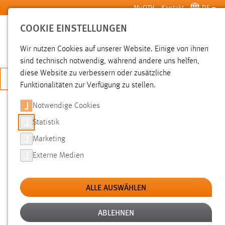
Zum Hauptinhalt springen
MyOTH
Kontakt
DE
COOKIE EINSTELLUNGEN
SUCHE
Wir nutzen Cookies auf unserer Website. Einige von ihnen
sind technisch notwendig, während andere uns helfen,
diese Website zu verbessern oder zusätzliche
JETZT BEWERBEN
Funktionalitäten zur Verfügung zu stellen.
Notwendige Cookies
SUCHE
Statistik
Marketing
FILTER
Externe Medien
Typ
ALLE AUSWÄHLEN
Erstellungsdatum
ABLEHNEN