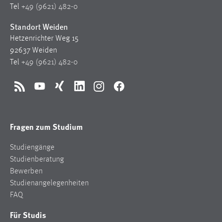
30 Tage
Tel
+49 (9621) 482-0
Standort Weiden
Chat
Hetzenrichter Weg 15
92637 Weiden
Name:
Tel
+49 (9621) 482-0
MibewSessionID, MIBEW_UserID, mibew_locale, mibew-
chat-frame-style-5e9dbeb1811c0446
Zweck:
RSS
YouTube
Xing
LinkedIn
Instagram
Facebook
Wird benötigt um die Chatfunktion nutzen zu können.
Cookie Laufzeit:
Fragen zum Studium
MibewSessionID, mibew-chat-frame-style-
5e9dbeb1811c0446 = Sitzungslaufzeit, mibew_locale = 3
Studiengänge
Jahre, MIBEW_UserID = 1 Jahr
Studienberatung
Bewerben
Login
Studienangelegenheiten
FAQ
Name:
fe_user, be_user, be_lastLoginProvider
Für Studis