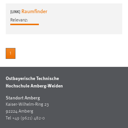
1 Jahr
Raumfinder
[LINK]
Relevanz:
Performance
Name:
staticfilecache
Zweck:
1
Für performante Seitenauslieferung wird in diesem Cookie
gespeichert, ob man eingeloggt ist.
Ostbayerische Technische
Sprachpräferenz
Hochschule Amberg-Weiden
Name:
site-language-preference
Standort Amberg
Kaiser-Wilhelm-Ring 23
Zweck:
92224 Amberg
Das Cookie speichert die gewählte Sprache der Website.
Tel
+49 (9621) 482-0
Cookie Laufzeit: