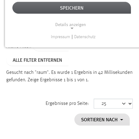
SPEICHERN
Alter
Details anzeigen
SUCHEN
Impressum
|
Datenschutz
NOTWENDIGE COOKIES
TYP: LINKS
Aktive Filter:
Notwendige Cookies ermöglichen grundlegende
ALLE FILTER ENTFERNEN
Funktionen und sind für die einwandfreie Funktion der
Website erforderlich.
Gesucht nach "raum".
Es wurde 1 Ergebnis in 42 Millisekunden
gefunden.
Zeige Ergebnisse 1 bis 1 von 1.
Einverständnis
Name:
cookie_consent
Ergebnisse pro Seite:
Zweck:
SORTIEREN NACH
Dieser Cookie speichert die ausgewählten Einverständnis-
Optionen des Benutzers
Cookie Laufzeit: