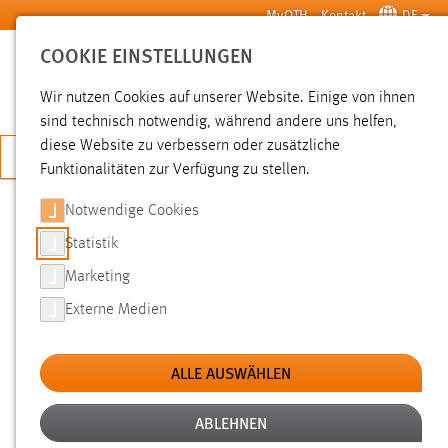
Zum Hauptinhalt springen
MyOTH
Kontakt
DE
COOKIE EINSTELLUNGEN
SUCHE
Wir nutzen Cookies auf unserer Website. Einige von ihnen
sind technisch notwendig, während andere uns helfen,
diese Website zu verbessern oder zusätzliche
JETZT BEWERBEN
Funktionalitäten zur Verfügung zu stellen.
Notwendige Cookies
SUCHE
Statistik
Marketing
FILTER
Externe Medien
Typ
ALLE AUSWÄHLEN
Erstellungsdatum
ABLEHNEN