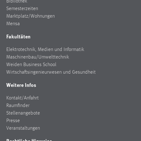
Bibliothek
Zweck:
Semesterzeiten
Dieser Cookie ist notwendig um sich an der Website
Marktplatz/Wohnungen
einloggen zu können.
Mensa
Cookie Laufzeit:
Fakultäten
24 Stunden
Elektrotechnik, Medien und Informatik
Maschinenbau/Umwelttechnik
STATISTIK
Weiden Business School
Wirtschaftsingenieurwesen und Gesundheit
Statistik Cookies erfassen Informationen anonym.
Diese Informationen helfen uns zu verstehen, wie
Weitere Infos
unsere Besucher unsere Website nutzen.
Kontakt/Anfahrt
Matomo
Raumfinder
Stellenangebote
Name:
Presse
_pk_ref, _pk_cvar, _pk_id, _pk_ses
Veranstaltungen
Zweck:
Rechtliche Hinweise
Zugriffsstatistik