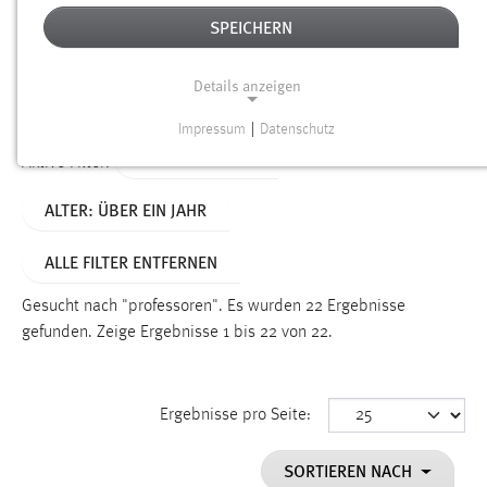
SPEICHERN
Alter
Details anzeigen
SUCHEN
Impressum
|
Datenschutz
NOTWENDIGE COOKIES
TYP: PERSONEN
Aktive Filter:
Notwendige Cookies ermöglichen grundlegende
ALTER: ÜBER EIN JAHR
Funktionen und sind für die einwandfreie Funktion der
Website erforderlich.
ALLE FILTER ENTFERNEN
Einverständnis
Gesucht nach "professoren".
Es wurden 22 Ergebnisse
Name:
gefunden.
Zeige Ergebnisse 1 bis 22 von 22.
cookie_consent
Zweck:
Ergebnisse pro Seite:
Dieser Cookie speichert die ausgewählten Einverständnis-
Optionen des Benutzers
SORTIEREN NACH
Cookie Laufzeit: