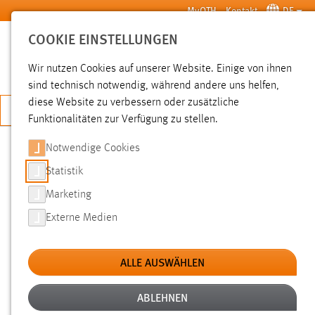
Zum Hauptinhalt springen
MyOTH
Kontakt
DE
COOKIE EINSTELLUNGEN
SUCHE
Wir nutzen Cookies auf unserer Website. Einige von ihnen
sind technisch notwendig, während andere uns helfen,
diese Website zu verbessern oder zusätzliche
JETZT BEWERBEN
Funktionalitäten zur Verfügung zu stellen.
Notwendige Cookies
SUCHE
Statistik
Marketing
FILTER
Externe Medien
Typ
ALLE AUSWÄHLEN
Erstellungsdatum
ABLEHNEN