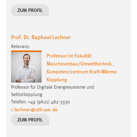
30 Tage
ZUM PROFIL
Chat
Name:
Prof. Dr. Raphael Lechner
MibewSessionID, MIBEW_UserID, mibew_locale, mibew-
chat-frame-style-5e9dbeb1811c0446
Relevanz:
Professor/in Fakultät
Zweck:
Maschinenbau/Umwelttechnik
Wird benötigt um die Chatfunktion nutzen zu können.
,
Kompetenzzentrum Kraft-Wärme-
Cookie Laufzeit:
Kopplung
MibewSessionID, mibew-chat-frame-style-
Professor für Digitale Energiesysteme und
5e9dbeb1811c0446 = Sitzungslaufzeit, mibew_locale = 3
Jahre, MIBEW_UserID = 1 Jahr
Sektorkopplung
Telefon: +49 (9621) 482-3330
r.lechner
@
oth-aw
.
de
Login
ZUM PROFIL
Name:
fe_user, be_user, be_lastLoginProvider