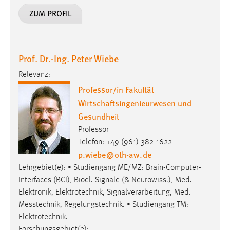
ZUM PROFIL
Cookie Laufzeit:
Max. 13 Monate
Prof. Dr.-Ing. Peter Wiebe
MARKETING
Relevanz:
Marketing Cookies werden von Drittanbietern
Professor/in Fakultät
verwendet, um personalisierte Werbung anzuzeigen.
Wirtschaftsingenieurwesen und
Sie tun dies, indem sie Besucher über Websites
Gesundheit
hinweg verfolgen.
Professor
Telefon: +49 (961) 382-1622
Google Ads
p.wiebe
@
oth-aw
.
de
Lehrgebiet(e): • Studiengang ME/MZ: Brain-Computer-
Name:
_gcl_au
Interfaces (BCI), Bioel. Signale (& Neurowiss.), Med.
Elektronik, Elektrotechnik, Signalverarbeitung, Med.
Anbieter:
Messtechnik, Regelungstechnik. • Studiengang TM:
Google Ireland Limited
Elektrotechnik.
Zweck:
Forschungsgebiet(e):