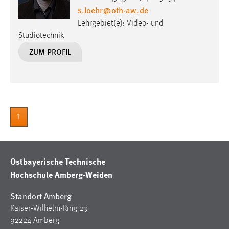
s.loehr
@
oth-aw
.
de
Lehrgebiet(e): Video- und
Studiotechnik
ZUM PROFIL
1
Ostbayerische Technische
Hochschule Amberg-Weiden
Standort Amberg
Kaiser-Wilhelm-Ring 23
92224 Amberg