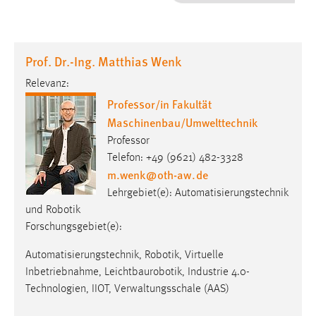
1 Jahr
Performance
Prof. Dr.-Ing. Matthias Wenk
Name:
Relevanz:
staticfilecache
Professor/in Fakultät
Maschinenbau/Umwelttechnik
Zweck:
Für performante Seitenauslieferung wird in diesem Cookie
Professor
gespeichert, ob man eingeloggt ist.
Telefon: +49 (9621) 482-3328
m.wenk
@
oth-aw
.
de
Sprachpräferenz
Lehrgebiet(e): Automatisierungstechnik
und Robotik
Name:
Forschungsgebiet(e):
site-language-preference
Automatisierungstechnik, Robotik, Virtuelle
Zweck:
Inbetriebnahme, Leichtbaurobotik, Industrie 4.0-
Das Cookie speichert die gewählte Sprache der Website.
Technologien, IIOT, Verwaltungsschale (AAS)
Cookie Laufzeit: