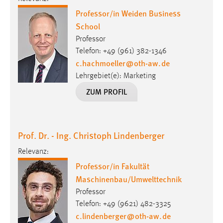
EXTERNE MEDIEN
Professor/in Weiden Business
Um Inhalte von Videoplattformen und Social Media
School
Plattformen anzeigen zu können, werden von diesen
Professor
externen Medien Cookies gesetzt.
Telefon: +49 (961) 382-1346
c.hachmoeller
@
oth-aw
.
de
YouTube
Lehrgebiet(e): Marketing
ZUM PROFIL
Vimeo
Prof. Dr. - Ing. Christoph Lindenberger
Relevanz:
Professor/in Fakultät
Maschinenbau/Umwelttechnik
Professor
Telefon: +49 (9621) 482-3325
c.lindenberger
@
oth-aw
.
de