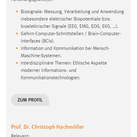
Conversion-Tracking
Biosignale: Messung, Verarbeitung und Anwendung
Cookie Laufzeit:
insbesondere elektrischer Biopotentiale bzw.
3 Monate
bioelektrischer Signale (EEG, EMG, EOG, EKG, …).
Gehirn-Computer-Schnittstellen / Brain-Computer-
Interfaces (BCIs).
Facebook Pixel
Information und Kommunikation bei Mensch-
Name:
Maschine-Systemen.
_fbp
Interdisziplinäre Themen: Ethische Aspekte
moderner Informations- und
Anbieter:
Kommunikationstechnologien.
Facebook
Zweck:
Conversion-Tracking
ZUM PROFIL
Cookie Laufzeit:
3 Monate
Prof. Dr. Christoph Hachmöller
Relevanz: