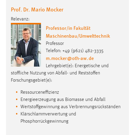
Zweck:
Prof. Dr. Mario Mocker
Dieser Cookie ist notwendig um sich an der Website
einloggen zu können.
Relevanz:
Professor/in Fakultät
Cookie Laufzeit:
Maschinenbau/Umwelttechnik
24 Stunden
Professor
Telefon: +49 (9621) 482-3335
m.mocker
@
oth-aw
.
de
STATISTIK
Lehrgebiet(e): Energetische und
Statistik Cookies erfassen Informationen anonym.
stoffliche Nutzung von Abfall- und Reststoffen
Diese Informationen helfen uns zu verstehen, wie
Forschungsgebiet(e):
unsere Besucher unsere Website nutzen.
Ressourceneffizienz
Matomo
Energieerzeugung aus Biomasse und Abfall
Wertstoffgewinnung aus Verbrennungsrückständen
Name:
Klärschlammverwertung und
_pk_ref, _pk_cvar, _pk_id, _pk_ses
Phosphorrückgewinnung
Zweck:
Zugriffsstatistik