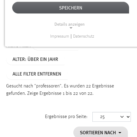
SPEICHERN
Alter
Details anzeigen
SUCHEN
Impressum
|
Datenschutz
NOTWENDIGE COOKIES
TYP: PERSONEN
Aktive Filter:
Notwendige Cookies ermöglichen grundlegende
ALTER: ÜBER EIN JAHR
Funktionen und sind für die einwandfreie Funktion der
Website erforderlich.
ALLE FILTER ENTFERNEN
Einverständnis
Gesucht nach "professoren".
Es wurden 22 Ergebnisse
Name:
gefunden.
Zeige Ergebnisse 1 bis 22 von 22.
cookie_consent
Zweck:
Ergebnisse pro Seite:
Dieser Cookie speichert die ausgewählten Einverständnis-
Optionen des Benutzers
SORTIEREN NACH
Cookie Laufzeit: