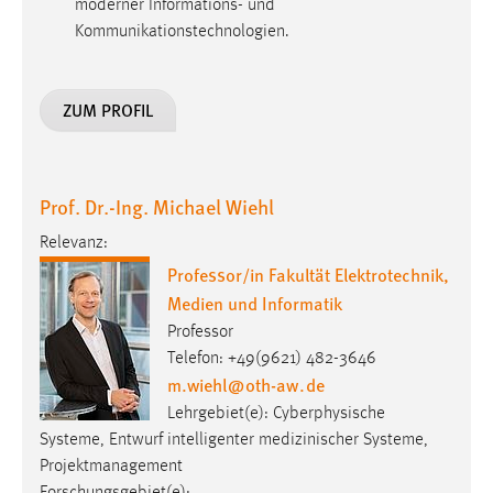
moderner Informations- und
EXTERNE MEDIEN
Kommunikationstechnologien.
Um Inhalte von Videoplattformen und Social Media
Plattformen anzeigen zu können, werden von diesen
externen Medien Cookies gesetzt.
ZUM PROFIL
YouTube
Prof. Dr.-Ing. Michael Wiehl
Vimeo
Relevanz:
Professor/in Fakultät Elektrotechnik,
Medien und Informatik
Professor
Telefon: +49(9621) 482-3646
m.wiehl
@
oth-aw
.
de
Lehrgebiet(e): Cyberphysische
Systeme, Entwurf intelligenter medizinischer Systeme,
Projektmanagement
Forschungsgebiet(e):