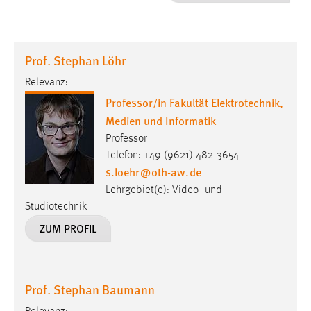
1 Jahr
Performance
Prof. Stephan Löhr
Name:
Relevanz:
staticfilecache
Professor/in Fakultät Elektrotechnik,
Medien und Informatik
Zweck:
Für performante Seitenauslieferung wird in diesem Cookie
Professor
gespeichert, ob man eingeloggt ist.
Telefon: +49 (9621) 482-3654
s.loehr
@
oth-aw
.
de
Sprachpräferenz
Lehrgebiet(e): Video- und
Studiotechnik
Name:
ZUM PROFIL
site-language-preference
Zweck:
Das Cookie speichert die gewählte Sprache der Website.
Prof. Stephan Baumann
Cookie Laufzeit: