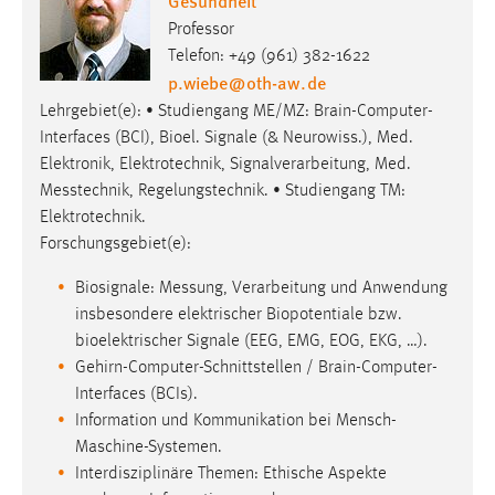
Gesundheit
Conversion-Tracking
Professor
Telefon: +49 (961) 382-1622
Cookie Laufzeit:
p.wiebe
@
oth-aw
.
de
3 Monate
Lehrgebiet(e): • Studiengang ME/MZ: Brain-Computer-
Interfaces (BCI), Bioel. Signale (& Neurowiss.), Med.
Facebook Pixel
Elektronik, Elektrotechnik, Signalverarbeitung, Med.
Messtechnik, Regelungstechnik. • Studiengang TM:
Name:
Elektrotechnik.
_fbp
Forschungsgebiet(e):
Anbieter:
Facebook
Biosignale: Messung, Verarbeitung und Anwendung
insbesondere elektrischer Biopotentiale bzw.
Zweck:
bioelektrischer Signale (EEG, EMG, EOG, EKG, …).
Conversion-Tracking
Gehirn-Computer-Schnittstellen / Brain-Computer-
Cookie Laufzeit:
Interfaces (BCIs).
3 Monate
Information und Kommunikation bei Mensch-
Maschine-Systemen.
Interdisziplinäre Themen: Ethische Aspekte