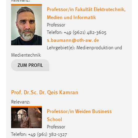
Relevanz:
30 Tage
Professor/in Fakultät Elektrotechnik,
Medien und Informatik
Chat
Professor
Name:
Telefon: +49 (9621) 482-3605
s.baumann
@
oth-aw
.
de
MibewSessionID, MIBEW_UserID, mibew_locale, mibew-
chat-frame-style-5e9dbeb1811c0446
Lehrgebiet(e): Medienproduktion und
Medientechnik
Zweck:
Wird benötigt um die Chatfunktion nutzen zu können.
ZUM PROFIL
Cookie Laufzeit:
MibewSessionID, mibew-chat-frame-style-
5e9dbeb1811c0446 = Sitzungslaufzeit, mibew_locale = 3
Prof. Dr.Sc. Dr. Qeis Kamran
Jahre, MIBEW_UserID = 1 Jahr
Relevanz:
Professor/in Weiden Business
Login
School
Name:
Professor
fe_user, be_user, be_lastLoginProvider
Telefon: +49 (961) 382-1327