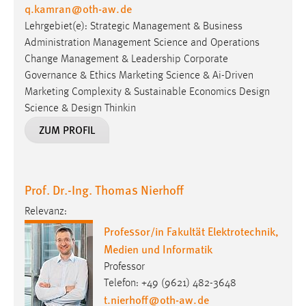
q.kamran
@
oth-aw
.
de
Zweck:
Lehrgebiet(e): Strategic Management & Business
Dieser Cookie ist notwendig um sich an der Website
einloggen zu können.
Administration Management Science and Operations
Change Management & Leadership Corporate
Cookie Laufzeit:
Governance & Ethics Marketing Science & Ai-Driven
24 Stunden
Marketing Complexity & Sustainable Economics Design
Science & Design Thinkin
ZUM PROFIL
STATISTIK
Statistik Cookies erfassen Informationen anonym.
Diese Informationen helfen uns zu verstehen, wie
Prof. Dr.-Ing. Thomas Nierhoff
unsere Besucher unsere Website nutzen.
Relevanz:
Matomo
Professor/in Fakultät Elektrotechnik,
Medien und Informatik
Name:
_pk_ref, _pk_cvar, _pk_id, _pk_ses
Professor
Telefon: +49 (9621) 482-3648
Zweck:
t.nierhoff
@
oth-aw
.
de
Zugriffsstatistik