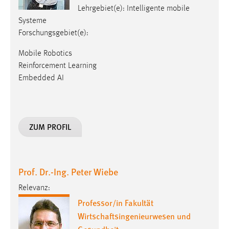
Lehrgebiet(e): Intelligente mobile
Cookie Laufzeit:
Systeme
Max. 13 Monate
Forschungsgebiet(e):
Mobile Robotics
Reinforcement Learning
MARKETING
Embedded AI
Marketing Cookies werden von Drittanbietern
verwendet, um personalisierte Werbung anzuzeigen.
Sie tun dies, indem sie Besucher über Websites
hinweg verfolgen.
ZUM PROFIL
Google Ads
Name:
Prof. Dr.-Ing. Peter Wiebe
_gcl_au
Relevanz:
Anbieter:
Professor/in Fakultät
Google Ireland Limited
Wirtschaftsingenieurwesen und
Zweck: