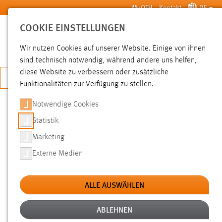
Zum Hauptinhalt springen
MyOTH
Kontakt
DE
COOKIE EINSTELLUNGEN
SUCHE
Wir nutzen Cookies auf unserer Website. Einige von ihnen
sind technisch notwendig, während andere uns helfen,
diese Website zu verbessern oder zusätzliche
JETZT BEWERBEN
Funktionalitäten zur Verfügung zu stellen.
Notwendige Cookies
SUCHE
Statistik
Marketing
FILTER
Externe Medien
Typ
ALLE AUSWÄHLEN
Erstellungsdatum
ABLEHNEN