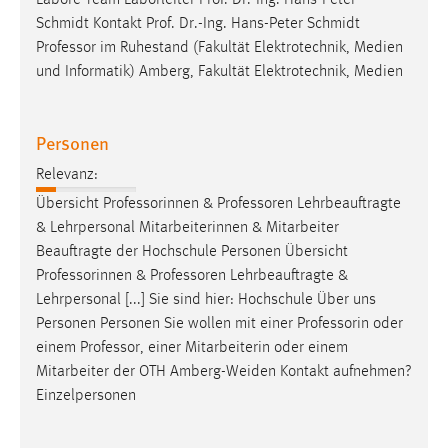
Conversion-Tracking
Schmidt Kontakt Prof. Dr.-Ing. Hans-Peter Schmidt
Professor
im Ruhestand (Fakultät Elektrotechnik, Medien
Cookie Laufzeit:
und Informatik) Amberg, Fakultät Elektrotechnik, Medien
3 Monate
Facebook Pixel
Personen
Relevanz:
Name:
_fbp
Übersicht Professorinnen &
Professoren
Lehrbeauftragte
& Lehrpersonal Mitarbeiterinnen & Mitarbeiter
Anbieter:
Beauftragte der Hochschule Personen Übersicht
Facebook
Professorinnen &
Professoren
Lehrbeauftragte &
Zweck:
Lehrpersonal [...] Sie sind hier: Hochschule Über uns
Conversion-Tracking
Personen Personen Sie wollen mit einer Professorin oder
einem
Professor
, einer Mitarbeiterin oder einem
Cookie Laufzeit:
Mitarbeiter der OTH Amberg-Weiden Kontakt aufnehmen?
3 Monate
Einzelpersonen