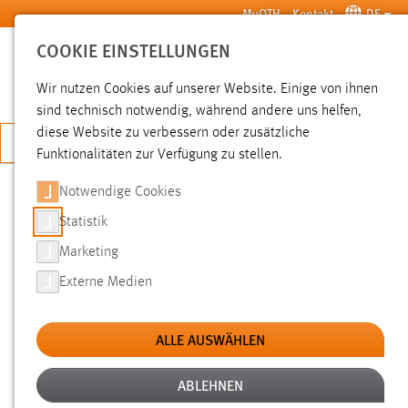
Zum Hauptinhalt springen
MyOTH
Kontakt
DE
COOKIE EINSTELLUNGEN
SUCHE
Wir nutzen Cookies auf unserer Website. Einige von ihnen
sind technisch notwendig, während andere uns helfen,
diese Website zu verbessern oder zusätzliche
JETZT BEWERBEN
Funktionalitäten zur Verfügung zu stellen.
Notwendige Cookies
SUCHE
Statistik
Marketing
FILTER
Externe Medien
Typ
ALLE AUSWÄHLEN
Erstellungsdatum
ABLEHNEN