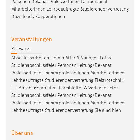
Personen Dekanat
Professor
Innen Lehrpersonal
Zweck:
MitarbeiterInnen Lehrbeauftragte Studierendenvertretung
Dieser Cookie ist notwendig um sich an der Website
Downloads Kooperationen
einloggen zu können.
Cookie Laufzeit:
24 Stunden
Veranstaltungen
Relevanz:
Abschlussarbeiten: Formblätter & Vorlagen Fotos
STATISTIK
Studienabschlussfeier Personen Leitung/Dekanat
Statistik Cookies erfassen Informationen anonym.
Professor
Innen HonorarprofessorInnen MitarbeiterInnen
Diese Informationen helfen uns zu verstehen, wie
Lehrbeauftragte Studierendenvertretung Elektrotechnik
unsere Besucher unsere Website nutzen.
[...] Abschlussarbeiten: Formblätter & Vorlagen Fotos
Studienabschlussfeier Personen Leitung/Dekanat
Matomo
Professor
Innen HonorarprofessorInnen MitarbeiterInnen
Lehrbeauftragte Studierendenvertretung Sie sind hier:
Name:
_pk_ref, _pk_cvar, _pk_id, _pk_ses
Über uns
Zweck:
Zugriffsstatistik