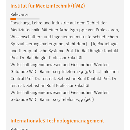
EXTERNE MEDIEN
Institut für Medizintechnik (IfMZ)
Um Inhalte von Videoplattformen und Social Media
Relevanz:
Plattformen anzeigen zu können, werden von diesen
Forschung, Lehre und Industrie auf dem Gebiet der
externen Medien Cookies gesetzt.
Medizintechnik. Mit einer Arbeitsgruppe von
Professoren
,
Wissenschaftlern und Ingenieuren mit unterschiedlichem
YouTube
Spezialisierungshintergrund, steht dem [...] k, Radiologie
und therapeutische Systeme Prof. Dr. Ralf Ringler Kontakt
Vimeo
Prof. Dr. Ralf Ringler
Professor
Fakultät
Wirtschaftsingenieurwesen und Gesundheit Weiden,
Gebäude WTC, Raum 0.03 Telefon +49 (961) [...] Infection
Control Prof. Dr. rer. nat. Sebastian Buhl Kontakt Prof. Dr.
rer. nat. Sebastian Buhl
Professor
Fakultät
Wirtschaftsingenieurwesen und Gesundheit Weiden,
Gebäude WTC, Raum 0.05 Telefon +49 (961)
Internationales Technologiemanagement
Relevanz: