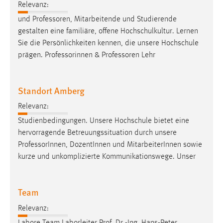
Relevanz:
Cookie Laufzeit:
und
Professoren
, Mitarbeitende und Studierende
Max. 13 Monate
gestalten eine familiäre, offene Hochschulkultur. Lernen
Sie die Persönlichkeiten kennen, die unsere Hochschule
prägen. Professorinnen &
Professoren
Lehr
MARKETING
Marketing Cookies werden von Drittanbietern
Standort Amberg
verwendet, um personalisierte Werbung anzuzeigen.
Relevanz:
Sie tun dies, indem sie Besucher über Websites
hinweg verfolgen.
Studienbedingungen. Unsere Hochschule bietet eine
hervorragende Betreuungssituation durch unsere
Google Ads
Professor
Innen, DozentInnen und MitarbeiterInnen sowie
kurze und unkomplizierte Kommunikationswege. Unser
Name:
_gcl_au
Team
Anbieter:
Google Ireland Limited
Relevanz:
Zweck:
Labore Team Laborleiter Prof. Dr.-Ing. Hans-Peter