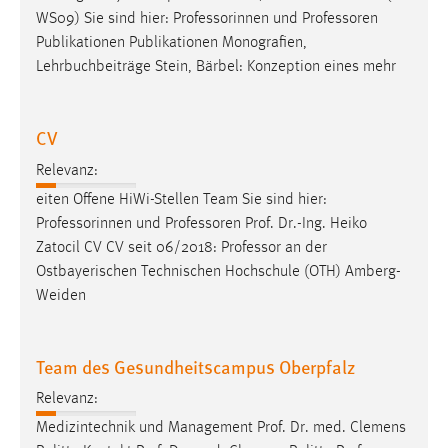
EXTERNE MEDIEN
WS09) Sie sind hier: Professorinnen und
Professoren
Um Inhalte von Videoplattformen und Social Media
Publikationen Publikationen Monografien,
Plattformen anzeigen zu können, werden von diesen
Lehrbuchbeiträge Stein, Bärbel: Konzeption eines mehr
externen Medien Cookies gesetzt.
CV
YouTube
Relevanz:
Vimeo
eiten Offene HiWi-Stellen Team Sie sind hier:
Professorinnen und
Professoren
Prof. Dr.-Ing. Heiko
Zatocil CV CV seit 06/2018:
Professor
an der
Ostbayerischen Technischen Hochschule (OTH) Amberg-
Weiden
Team des Gesundheitscampus Oberpfalz
Relevanz:
Medizintechnik und Management Prof. Dr. med. Clemens