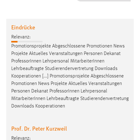
1 Jahr
Performance
Eindrücke
Name:
Relevanz:
staticfilecache
Promotionsprojekte Abgeschlossene Promotionen News
Projekte Aktuelles Veranstaltungen Personen Dekanat
Zweck:
Professor
Innen Lehrpersonal MitarbeiterInnen
Für performante Seitenauslieferung wird in diesem Cookie
gespeichert, ob man eingeloggt ist.
Lehrbeauftragte Studierendenvertretung Downloads
Kooperationen [...] Promotionsprojekte Abgeschlossene
Promotionen News Projekte Aktuelles Veranstaltungen
Sprachpräferenz
Personen Dekanat
Professor
Innen Lehrpersonal
Name:
MitarbeiterInnen Lehrbeauftragte Studierendenvertretung
site-language-preference
Downloads Kooperationen
Zweck:
Das Cookie speichert die gewählte Sprache der Website.
Prof. Dr. Peter Kurzweil
Cookie Laufzeit:
Relevanz: