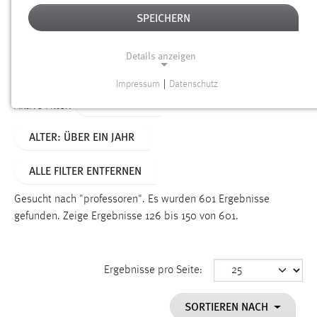
SPEICHERN
Alter
Details anzeigen
SUCHEN
Impressum
|
Datenschutz
NOTWENDIGE COOKIES
TYP: SEITEN
Aktive Filter:
Notwendige Cookies ermöglichen grundlegende
ALTER: ÜBER EIN JAHR
Funktionen und sind für die einwandfreie Funktion der
Website erforderlich.
ALLE FILTER ENTFERNEN
Einverständnis
Gesucht nach "professoren".
Es wurden 601 Ergebnisse
Name:
gefunden.
Zeige Ergebnisse 126 bis 150 von 601.
cookie_consent
Zweck:
Ergebnisse pro Seite:
Dieser Cookie speichert die ausgewählten Einverständnis-
Optionen des Benutzers
SORTIEREN NACH
Cookie Laufzeit: