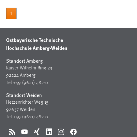
Zweck:
Dieser Cookie ist notwendig um sich an der Website
1
einloggen zu können.
Cookie Laufzeit:
24 Stunden
Ostbayerische Technische
Hochschule Amberg-Weiden
Standort Amberg
STATISTIK
Kaiser-Wilhelm-Ring 23
Statistik Cookies erfassen Informationen anonym.
92224 Amberg
Diese Informationen helfen uns zu verstehen, wie
Tel
+49 (9621) 482-0
unsere Besucher unsere Website nutzen.
Standort Weiden
Matomo
Hetzenrichter Weg 15
92637 Weiden
Name:
Tel
+49 (9621) 482-0
_pk_ref, _pk_cvar, _pk_id, _pk_ses
Zweck:
RSS
YouTube
Xing
LinkedIn
Instagram
Facebook
Zugriffsstatistik