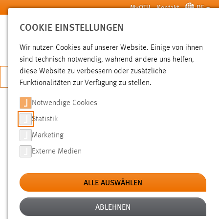
Zum Hauptinhalt springen
MyOTH
Kontakt
DE
COOKIE EINSTELLUNGEN
SUCHE
Wir nutzen Cookies auf unserer Website. Einige von ihnen
sind technisch notwendig, während andere uns helfen,
diese Website zu verbessern oder zusätzliche
JETZT BEWERBEN
Funktionalitäten zur Verfügung zu stellen.
Notwendige Cookies
SUCHE
Statistik
Marketing
FILTER
Externe Medien
Typ
ALLE AUSWÄHLEN
Erstellungsdatum
ABLEHNEN