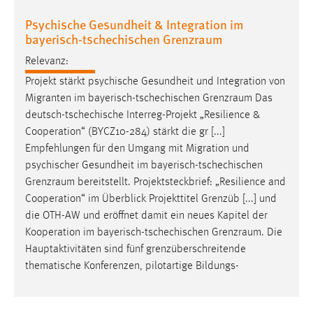
30 Tage
Psychische Gesundheit & Integration im
bayerisch-tschechischen Grenzraum
Chat
Relevanz:
Name:
Projekt stärkt psychische Gesundheit und Integration von
MibewSessionID, MIBEW_UserID, mibew_locale, mibew-
Migranten im bayerisch-tschechischen
Grenzraum
Das
chat-frame-style-5e9dbeb1811c0446
deutsch-tschechische Interreg-Projekt „Resilience &
Zweck:
Cooperation“ (BYCZ10-284) stärkt die gr [...]
Wird benötigt um die Chatfunktion nutzen zu können.
Empfehlungen für den Umgang mit Migration und
psychischer Gesundheit im bayerisch-tschechischen
Cookie Laufzeit:
Grenzraum
bereitstellt. Projektsteckbrief: „Resilience and
MibewSessionID, mibew-chat-frame-style-
Cooperation“ im Überblick Projekttitel Grenzüb [...] und
5e9dbeb1811c0446 = Sitzungslaufzeit, mibew_locale = 3
Jahre, MIBEW_UserID = 1 Jahr
die OTH-AW und eröffnet damit ein neues Kapitel der
Kooperation im bayerisch-tschechischen
Grenzraum
. Die
Hauptaktivitäten sind fünf grenzüberschreitende
Login
thematische Konferenzen, pilotartige Bildungs-
Name:
fe_user, be_user, be_lastLoginProvider