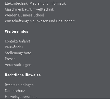
Elektrotechnik, Medien und Informatik
Conversion-Tracking
Maschinenbau/Umwelttechnik
Cookie Laufzeit:
Weiden Business School
3 Monate
Wirtschaftsingenieurwesen und Gesundheit
Weitere Infos
Facebook Pixel
Kontakt/Anfahrt
Name:
Raumfinder
_fbp
Stellenangebote
Anbieter:
Presse
Facebook
Veranstaltungen
Zweck:
Rechtliche Hinweise
Conversion-Tracking
Rechtsgrundlagen
Cookie Laufzeit:
Datenschutz
3 Monate
Hinweisgeberschutz
Impressum