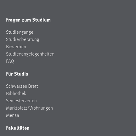
Cookie Laufzeit:
Max. 13 Monate
Fragen zum Studium
Studiengänge
Studienberatung
MARKETING
Bewerben
Marketing Cookies werden von Drittanbietern
Studienangelegenheiten
verwendet, um personalisierte Werbung anzuzeigen.
FAQ
Sie tun dies, indem sie Besucher über Websites
Für Studis
hinweg verfolgen.
Schwarzes Brett
Google Ads
Bibliothek
Name:
Semesterzeiten
_gcl_au
Marktplatz/Wohnungen
Mensa
Anbieter:
Google Ireland Limited
Fakultäten
Zweck: