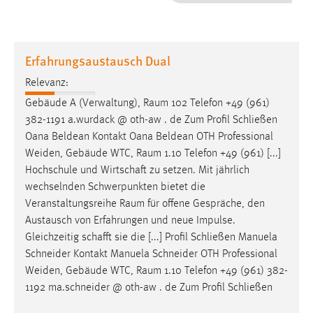
1 Jahr
Performance
Erfahrungsaustausch Dual
Name:
Relevanz:
staticfilecache
Gebäude A (Verwaltung),
Raum
102 Telefon +49 (961)
382-1191 a.wurdack @ oth-aw . de Zum Profil Schließen
Zweck:
Oana Beldean Kontakt Oana Beldean OTH Professional
Für performante Seitenauslieferung wird in diesem Cookie
gespeichert, ob man eingeloggt ist.
Weiden, Gebäude WTC,
Raum
1.10 Telefon +49 (961) [...]
Hochschule und Wirtschaft zu setzen. Mit jährlich
wechselnden Schwerpunkten bietet die
Sprachpräferenz
Veranstaltungsreihe
Raum
für offene Gespräche, den
Name:
Austausch von Erfahrungen und neue Impulse.
site-language-preference
Gleichzeitig schafft sie die [...] Profil Schließen Manuela
Schneider Kontakt Manuela Schneider OTH Professional
Zweck:
Weiden, Gebäude WTC,
Raum
1.10 Telefon +49 (961) 382-
Das Cookie speichert die gewählte Sprache der Website.
1192 ma.schneider @ oth-aw . de Zum Profil Schließen
Cookie Laufzeit: