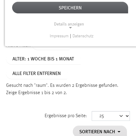
SPEICHERN
Alter
Details anzeigen
SUCHEN
Impressum
|
Datenschutz
NOTWENDIGE COOKIES
TYP: SEITEN
Aktive Filter:
Notwendige Cookies ermöglichen grundlegende
ALTER: 1 WOCHE BIS 1 MONAT
Funktionen und sind für die einwandfreie Funktion der
Website erforderlich.
ALLE FILTER ENTFERNEN
Einverständnis
Gesucht nach "raum".
Es wurden 2 Ergebnisse gefunden.
Name:
Zeige Ergebnisse 1 bis 2 von 2.
cookie_consent
Zweck:
Ergebnisse pro Seite:
Dieser Cookie speichert die ausgewählten Einverständnis-
Optionen des Benutzers
SORTIEREN NACH
Cookie Laufzeit: