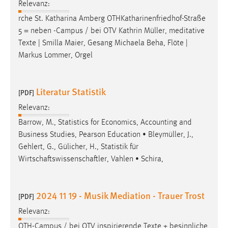
Relevanz:
rche St. Katharina Amberg OTHKatharinenfriedhof-Straße
5 = neben -Campus / bei OTV Kathrin
Müller
, meditative
Texte | Smilla Maier, Gesang Michaela Beha, Flöte |
Markus Lommer, Orgel
Literatur Statistik
[PDF]
Relevanz:
Barrow, M., Statistics for Economics, Accounting and
Business Studies, Pearson Education •
Bleymüller
, J.,
Gehlert, G., Gülicher, H., Statistik für
Wirtschaftswissenschaftler, Vahlen • Schira,
2024 11 19 - Musik Mediation - Trauer Trost
[PDF]
Relevanz:
OTH-Campus / bei OTV inspirierende Texte + besinnliche