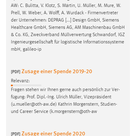
AW: C. Bulitta, V. Klotz, S. Märtin, U.
Müller
, M. Mure, W.
Prell, W. Weber, A. Wolff, A. Wurdack - Firmenvertreter
der Unternehmen: DEPRAG [...] Design GmbH, Siemens
Healthcare GmbH, Siemens AG, AM Maschinenbau GmbH
& Co. KG, Zweckverband
Müllverwertung
Schwandorf, IGZ
Ingenieurgesellschaft für logistische Informationssysteme
mbH, galileo-ip
Zusage einer Spende 2019-20
[PDF]
Relevanz:
Fragen stehen wir Ihnen gerne auch persönlich zur Ver-
fügung: Prof. Dipl.-Ing. Ulrich
Müller
, Vizepräsident
(u.
mueller
@oth-aw.de) Kathrin Morgenstern, Studien-
und Career Service (k.morgenstern@oth-aw
Zusage einer Spende 2020
[PDF]