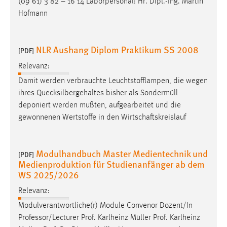
(09 61) 3 82 – 16 14 Laborpersonal: Hr. Dipl.-Ing. Martin
Hofmann
NLR Aushang Diplom Praktikum SS 2008
[PDF]
Relevanz:
Damit werden verbrauchte Leuchtstofflampen, die wegen
ihres Quecksilbergehaltes bisher als
Sondermüll
deponiert werden mußten, aufgearbeitet und die
gewonnenen Wertstoffe in den Wirtschaftskreislauf
Modulhandbuch Master Medientechnik und
[PDF]
Medienproduktion für Studienanfänger ab dem
WS 2025/2026
Relevanz:
Modulverantwortliche(r) Module Convenor Dozent/In
Professor/Lecturer Prof. Karlheinz
Müller
Prof. Karlheinz