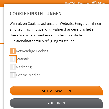
Zum Hauptinhalt springen
MyOTH
Kontakt
DE
COOKIE EINSTELLUNGEN
SUCHE
Wir nutzen Cookies auf unserer Website. Einige von ihnen
sind technisch notwendig, während andere uns helfen,
diese Website zu verbessern oder zusätzliche
JETZT BEWERBEN
Funktionalitäten zur Verfügung zu stellen.
Notwendige Cookies
SUCHE
Statistik
Marketing
FILTER
Externe Medien
Typ
ALLE AUSWÄHLEN
Erstellungsdatum
ABLEHNEN