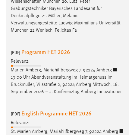
Wissenschaften München 20. Lutz, Peter
EXTERNE MEDIEN
Grabungstechniker Bayerisches Landesamt für
Um Inhalte von Videoplattformen und Social Media
Denkmalpflege 21.
Müller
, Melanie
Plattformen anzeigen zu können, werden von diesen
Verwaltungsangesteiite Ludwig-Maximilians-Universität
externen Medien Cookies gesetzt.
München 22 Wenisch, Felicitas Fa
YouTube
Programm HET 2026
[PDF]
Vimeo
Relevanz:
Marien Amberg, Mariahilfbergweg 7, 92224 Amberg ■
19:00 Uhr Abendveranstaltung im Heimatgenuss im
Bruckmüller
, Vilsstraße 2, 92224 Amberg Mittwoch, 16.
September 2026 – 2. Konferenztag Amberg Innovationen
English Programme HET 2026
[PDF]
Relevanz:
St. Marien Amberg, Mariahilfbergweg 7, 92224 Amberg ■