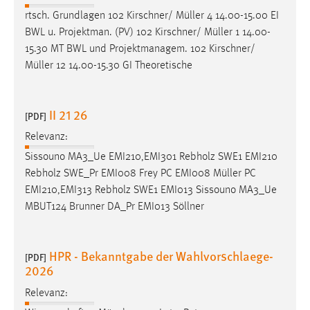
Conversion-Tracking
rtsch. Grundlagen 102 Kirschner/
Müller
4 14.00-15.00 EI
BWL u. Projektman. (PV) 102 Kirschner/
Müller
1 14.00-
Cookie Laufzeit:
15.30 MT BWL und Projektmanagem. 102 Kirschner/
3 Monate
Müller
12 14.00-15.30 GI Theoretische
Facebook Pixel
II 21 26
[PDF]
Name:
Relevanz:
_fbp
Sissouno MA3_Ue EMI210,EMI301 Rebholz SWE1 EMI210
Anbieter:
Rebholz SWE_Pr EMI008 Frey PC EMI008
Müller
PC
Facebook
EMI210,EMI313 Rebholz SWE1 EMI013 Sissouno MA3_Ue
Zweck:
MBUT124 Brunner DA_Pr EMI013 Söllner
Conversion-Tracking
Cookie Laufzeit:
HPR - Bekanntgabe der Wahlvorschlaege-
[PDF]
3 Monate
2026
Relevanz: