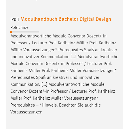
Zweck:
Dieser Cookie ist notwendig um sich an der Website
Modulhandbuch Bachelor Digital Design
einloggen zu können.
[PDF]
Cookie Laufzeit:
Relevanz:
24 Stunden
Modulverantwortliche Module Convenor Dozent/-in
Professor / Lecturer Prof. Karlheinz
Müller
Prof. Karlheinz
Müller
Voraussetzungen* Prerequisites Spaß an kreativer
STATISTIK
und innovativer Kommunikation [...] Modulverantwortliche
Module Convenor Dozent/-in Professor / Lecturer Prof.
Statistik Cookies erfassen Informationen anonym.
Karlheinz
Müller
Prof. Karlheinz
Müller
Voraussetzungen*
Diese Informationen helfen uns zu verstehen, wie
Prerequisites Spaß an kreativer und innovativer
unsere Besucher unsere Website nutzen.
Kommunikation. [...] Modulverantwortliche Module
Convenor Dozent/-in Professor / Lecturer Prof. Karlheinz
Matomo
Müller
Prof. Karlheinz
Müller
Voraussetzungen*
Name:
Prerequisites – *Hinweis: Beachten Sie auch die
_pk_ref, _pk_cvar, _pk_id, _pk_ses
Voraussetzungen
Zweck:
Zugriffsstatistik