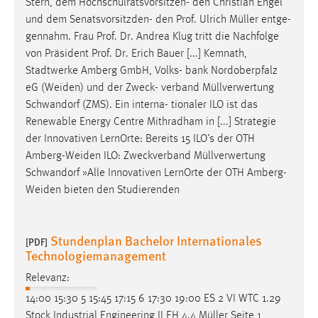
Stern, dem Hochschulratsvorsitzen- den Christian Engel
1 Jahr
und dem Senatsvorsitzden- den Prof. Ulrich
Müller
entge-
gennahm. Frau Prof. Dr. Andrea Klug tritt die Nachfolge
Performance
von Präsident Prof. Dr. Erich Bauer [...] Kemnath,
Stadtwerke Amberg GmbH, Volks- bank Nordoberpfalz
Name:
eG (Weiden) und der Zweck- verband
Müllverwertung
staticfilecache
Schwandorf (ZMS). Ein interna- tionaler ILO ist das
Renewable Energy Centre Mithradham in [...] Strategie
Zweck:
der Innovativen LernOrte: Bereits 15 ILO’s der OTH
Für performante Seitenauslieferung wird in diesem Cookie
gespeichert, ob man eingeloggt ist.
Amberg-Weiden ILO: Zweckverband
Müllverwertung
Schwandorf »Alle Innovativen LernOrte der OTH Amberg-
Weiden bieten den Studierenden
Sprachpräferenz
Name:
Stundenplan Bachelor Internationales
site-language-preference
[PDF]
Technologiemanagement
Zweck:
Relevanz:
Das Cookie speichert die gewählte Sprache der Website.
14:00 15:30 5 15:45 17:15 6 17:30 19:00 ES 2 VI WTC 1.29
Cookie Laufzeit:
Stock Industrial Engineering II EH 4.4
Müller
Seite 1