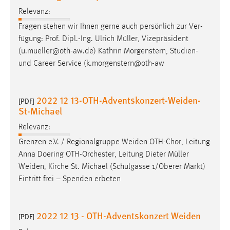
Relevanz:
Fragen stehen wir Ihnen gerne auch persönlich zur Ver-
fügung: Prof. Dipl.-Ing. Ulrich
Müller
, Vizepräsident
(u.
mueller
@oth-aw.de) Kathrin Morgenstern, Studien-
und Career Service (k.morgenstern@oth-aw
2022 12 13-OTH-Adventskonzert-Weiden-
[PDF]
St-Michael
Relevanz:
Grenzen e.V. / Regionalgruppe Weiden OTH-Chor, Leitung
Anna Doering OTH-Orchester, Leitung Dieter
Müller
Weiden, Kirche St. Michael (Schulgasse 1/Oberer Markt)
Eintritt frei – Spenden erbeten
2022 12 13 - OTH-Adventskonzert Weiden
[PDF]