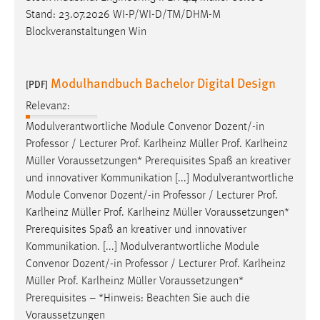
30 Tage
Stand: 23.07.2026 WI-P/WI-D/TM/DHM-M
Blockveranstaltungen Win
Chat
Name:
Modulhandbuch Bachelor Digital Design
[PDF]
MibewSessionID, MIBEW_UserID, mibew_locale, mibew-
chat-frame-style-5e9dbeb1811c0446
Relevanz:
Modulverantwortliche Module Convenor Dozent/-in
Zweck:
Professor / Lecturer Prof. Karlheinz
Müller
Prof. Karlheinz
Wird benötigt um die Chatfunktion nutzen zu können.
Müller
Voraussetzungen* Prerequisites Spaß an kreativer
Cookie Laufzeit:
und innovativer Kommunikation [...] Modulverantwortliche
MibewSessionID, mibew-chat-frame-style-
Module Convenor Dozent/-in Professor / Lecturer Prof.
5e9dbeb1811c0446 = Sitzungslaufzeit, mibew_locale = 3
Karlheinz
Müller
Prof. Karlheinz
Müller
Voraussetzungen*
Jahre, MIBEW_UserID = 1 Jahr
Prerequisites Spaß an kreativer und innovativer
Kommunikation. [...] Modulverantwortliche Module
Login
Convenor Dozent/-in Professor / Lecturer Prof. Karlheinz
Müller
Prof. Karlheinz
Müller
Voraussetzungen*
Name:
Prerequisites – *Hinweis: Beachten Sie auch die
fe_user, be_user, be_lastLoginProvider
Voraussetzungen