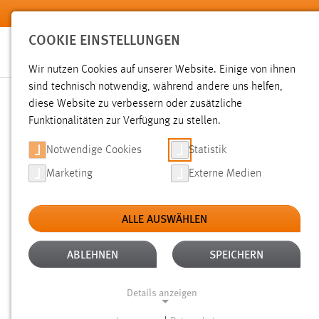
Zum Hauptinhalt springen
COOKIE EINSTELLUNGEN
Wir nutzen Cookies auf unserer Website. Einige von ihnen
sind technisch notwendig, während andere uns helfen,
diese Website zu verbessern oder zusätzliche
SUCHE
Funktionalitäten zur Verfügung zu stellen.
Notwendige Cookies
Statistik
Marketing
Externe Medien
ALLE AUSWÄHLEN
Gesucht nach "weide".
Es wurden 3925 Ergebnisse gefund
ABLEHNEN
SPEICHERN
Details anzeigen