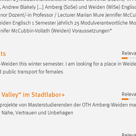
), Andrew Blakely [...] Amberg (SoSe) und
Weiden
(WiSe) Englis
or Dozent/-in Professor / Lecturer Marian Mure Jennifer McCu
eiden
Englisch 1 Semester jährlich 25 Modulverantwortliche M
nifer McCubbin-Vollath (
Weiden
) Voraussetzungen*
ts
Releva
-Weiden
this winter semester. I am looking for a place in
Weid
 public transport for females
Valley“ im Stadtlabor+
Releva
tprojekte von Masterstudierenden der OTH
Amberg-Weiden
mac
hen Nähe, Vertrauen und Unbehagen
Releva