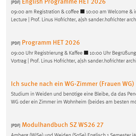
English Programme HET 2026
[PDF]
in diesem Cookie gespeichert, ob man
eingeloggt ist.
09:00 am Registration & coffee ■ 10:00 am Welcome & int
Lecture | Prof. Linus Hofrichter, a|sh sander.hofrichter a
Sprachpräferenz
Programm HET 2026
Name:
site-language-preference
[PDF]
Zweck:
09:00 Uhr Registrierung & Kaffee ■ 10:00 Uhr Begrüßung 
Das Cookie speichert die gewählte
Sprache der Website.
Vortrag | Prof. Linus Hofrichter, a|sh sander.hofrichter a
Cookie Laufzeit:
30 Tage
Ich suche nach ein WG-Zimmer (Frauen WG
Chat
Studium in
Weiden
und benötige eine Bleibe, da das Pend
Name:
MibewSessionID, MIBEW_UserID,
WG oder ein Zimmer im Wohnheim (beides am besten möb
mibew_locale, mibew-chat-frame-style-
5e9dbeb1811c0446
Modulhandbuch SZ WS26 27
Zweck:
[PDF]
Wird benötigt um die Chatfunktion
nutzen zu können.
Amberg (WiSe) und
Weiden
(SoSe) Englisch 1 Semester j