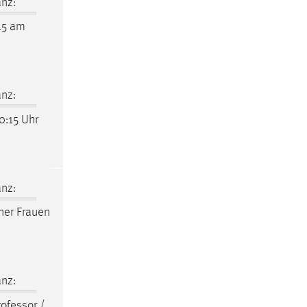
nz:
15 am
nz:
:15 Uhr
nz:
ner Frauen
nz:
ofessor /