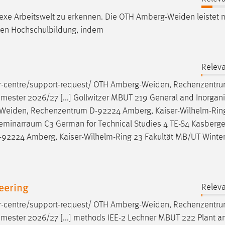
lexe Arbeitswelt zu erkennen. Die OTH
Amberg-Weiden
leistet 
erten Hochschulbildung, indem
Releva
er-centre/support-request/ OTH
Amberg-Weiden
, Rechenzentr
ester 2026/27 [...] Gollwitzer MBUT 219 General and Inorgan
Weiden
, Rechenzentrum D-92224 Amberg, Kaiser-Wilhelm-Rin
Seminarraum C3 German for Technical Studies 4 TE-S4 Kasberge
-92224 Amberg, Kaiser-Wilhelm-Ring 23 Fakultät MB/UT Winte
eering
Releva
er-centre/support-request/ OTH
Amberg-Weiden
, Rechenzentr
mester 2026/27 [...] methods IEE-2 Lechner MBUT 222 Plant a