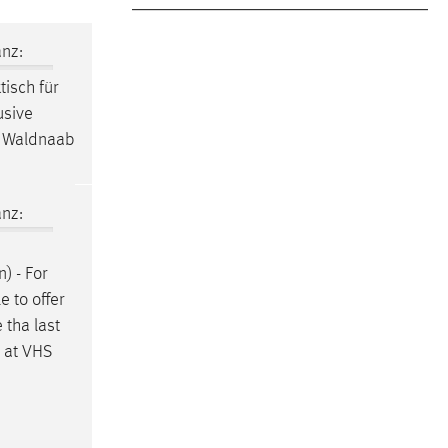
nz:
tisch für
usive
r Waldnaab
nz:
n
) - For
 to offer
e tha last
s at VHS