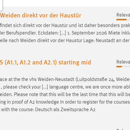
Weiden direkt vor der Haustür
Releva
indet sich direkt vor der Haustür und ist daher besonders prak
r Berufspendler. Eckdaten: [...] 1. September 2026 Miete inkl
telle nach
Weiden
direkt vor der Haustür Lage: Neustadt an de
 (A1.1, A1.2 and A2.1) starting mid
Releva
lace at the the vhs
Weiden-Neustadt
(Luitpoldstraße 24,
Weide
 please check your [...] language centre, we are once more able
eiden
. Please note that this will be the last time that this will b
ing in proof of A2 knowledge In order to register for the course
nk with the course: Deutsch als Zweitsprache A2