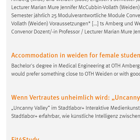
Cookie Laufzeit:
Lecturer Marian Mure Jennifer McCubbin-Vollath (
Weiden
MibewSessionID, mibew-chat-frame-
style-5e9dbeb1811c0446 =
Semester jährlich 25 Modulverantwortliche Module Conven
Sitzungslaufzeit, mibew_locale = 3
Vollath (
Weiden
) Voraussetzungen* [...] ts Amberg und
W
Jahre, MIBEW_UserID = 1 Jahr
Convenor Dozent/-in Professor / Lecturer Marian Mure Jen
Login
Accommodation in weiden for female studen
Name:
fe_user, be_user, be_lastLoginProvider
Bachelor's degree in Medical Engineering at OTH
Amberg
Zweck:
Dieser Cookie ist notwendig um sich an
would prefer something close to OTH
Weiden
or with good
der Website einloggen zu können.
Cookie Laufzeit:
24 Stunden
Wenn Vertrautes unheimlich wird: „Uncanny 
„Uncanny Valley“ im Stadtlabor+ Interaktive Medienkuns
STATISTIK
Stadtlabor+ erfahrbar, wie künstliche Intelligenz zwisc
Statistik Cookies erfassen Informationen anonym.
Diese Informationen helfen uns zu verstehen, wie
Fit4Study
unsere Besucher unsere Website nutzen.