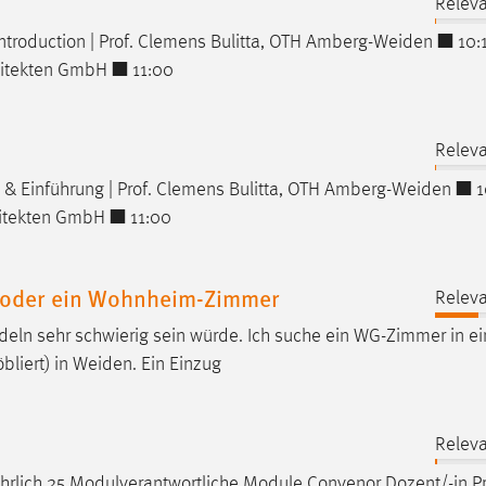
Releva
roduction | Prof. Clemens Bulitta, OTH
Amberg-Weiden
■ 10:
rchitekten GmbH ■ 11:00
Releva
& Einführung | Prof. Clemens Bulitta, OTH
Amberg-Weiden
■ 10
rchitekten GmbH ■ 11:00
) oder ein Wohnheim-Zimmer
Releva
eln sehr schwierig sein würde. Ich suche ein WG-Zimmer in ei
liert) in
Weiden
. Ein Einzug
Releva
ährlich 25 Modulverantwortliche Module Convenor Dozent/-in Pr