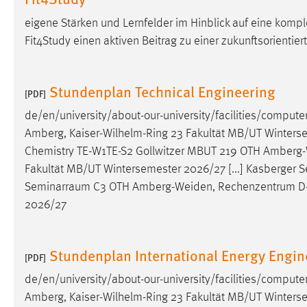
eigene Stärken und Lernfelder im Hinblick auf eine komp
Matomo
Fit4Study einen aktiven Beitrag zu einer zukunftsorienti
Name:
_pk_ref, _pk_cvar, _pk_id, _pk_ses
Zweck:
Zugriffsstatistik
Stundenplan Technical Engineering
[PDF]
Cookie Laufzeit:
Max. 13 Monate
de/en/university/about-our-university/facilities/comput
Amberg, Kaiser-Wilhelm-Ring 23 Fakultät MB/UT Wintersem
Chemistry TE-W1TE-S2 Gollwitzer MBUT 219 OTH
Amberg-
MARKETING
Fakultät MB/UT Wintersemester 2026/27 [...] Kasberger 
Marketing Cookies werden von Drittanbietern
Seminarraum C3 OTH
Amberg-Weiden
, Rechenzentrum D
verwendet, um personalisierte Werbung anzuzeigen.
2026/27
Sie tun dies, indem sie Besucher über Websites
hinweg verfolgen.
Stundenplan International Energy Engin
[PDF]
Google Ads
de/en/university/about-our-university/facilities/comput
Name:
_gcl_au
Amberg, Kaiser-Wilhelm-Ring 23 Fakultät MB/UT Winterse