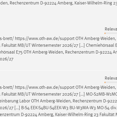
iden
, Rechenzentrum D-92224 Amberg, Kaiser-Wilhelm-Ring 23
Releva
s-brett/ https://www.oth-aw.de/support OTH
Amberg-Weiden
,
Fakultät MB/UT Wintersemester 2026/27 [...] Chemiehörsaal 
ehörsaal E75 OTH
Amberg-Weiden
, Rechenzentrum D-92224 A
2026/27
Releva
s-brett/ https://www.oth-aw.de/support OTH
Amberg-Weiden
,
3 Fakultät MB/UT Wintersemester 2026/27 [...] MO-S2MB-W1
reinbarung Labor OTH
Amberg-Weiden
, Rechenzentrum D-922
 2026/27 [...] B-S4 EEK-S4BU-S4EEK-W3 BU-W3MA-W3 MO-S4 div
henzentrum D-92224 Amberg, Kaiser-Wilhelm-Ring 23 Fakultät