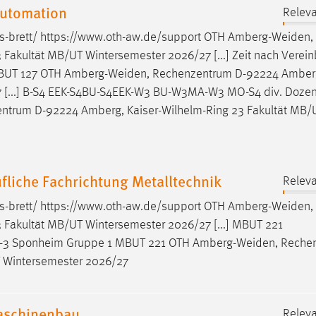
Automation
Releva
s-brett/ https://www.oth-aw.de/support OTH
Amberg-Weiden
,
Fakultät MB/UT Wintersemester 2026/27 [...] Zeit nach Verei
MBUT 127 OTH
Amberg-Weiden
, Rechenzentrum D-92224 Amberg
 [...] B-S4 EEK-S4BU-S4EEK-W3 BU-W3MA-W3 MO-S4 div. Dozen
entrum D-92224 Amberg, Kaiser-Wilhelm-Ring 23 Fakultät MB/
liche Fachrichtung Metalltechnik
Releva
s-brett/ https://www.oth-aw.de/support OTH
Amberg-Weiden
,
Fakultät MB/UT Wintersemester 2026/27 [...] MBUT 221
3 Sponheim Gruppe 1 MBUT 221 OTH
Amberg-Weiden
, Reche
T Wintersemester 2026/27
Maschinenbau
Releva