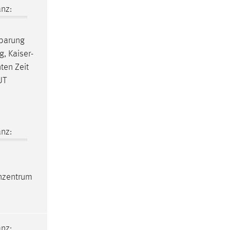
nz:
nbarung
, Kaiser-
ten Zeit
UT
nz:
nzentrum
nz: