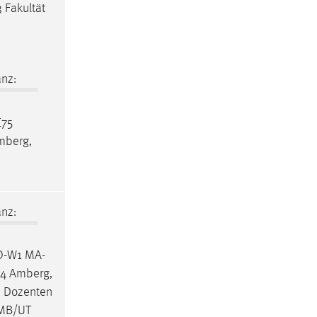
 Fakultät
nz:
E75
mberg,
nz:
MO-W1 MA-
24 Amberg,
. Dozenten
 MB/UT