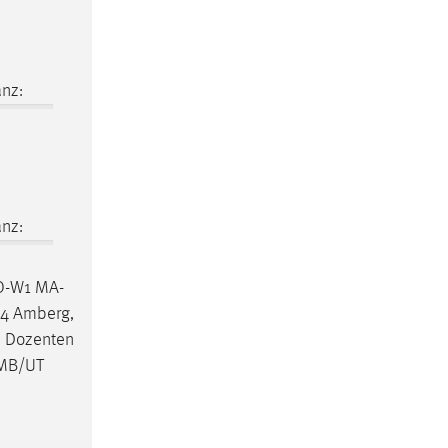
nz:
nz:
MO-W1 MA-
24 Amberg,
. Dozenten
 MB/UT