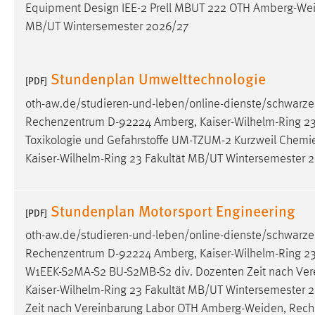
Equipment Design IEE-2 Prell MBUT 222 OTH
Amberg-We
Anbieter:
Google Ireland Limited
MB/UT Wintersemester 2026/27
Zweck:
Conversion-Tracking
Cookie Laufzeit:
3 Monate
Stundenplan Umwelttechnologie
[PDF]
oth-aw.de/studieren-und-leben/online-dienste/schwarze
Facebook Pixel
Rechenzentrum D-92224 Amberg, Kaiser-Wilhelm-Ring 23 
Name:
_fbp
Toxikologie und Gefahrstoffe UM-TZUM-2 Kurzweil Chemi
Kaiser-Wilhelm-Ring 23 Fakultät MB/UT Wintersemester 
Anbieter:
Facebook
Zweck:
Conversion-Tracking
Stundenplan Motorsport Engineering
[PDF]
Cookie Laufzeit:
3 Monate
oth-aw.de/studieren-und-leben/online-dienste/schwarze
Rechenzentrum D-92224 Amberg, Kaiser-Wilhelm-Ring 2
W1EEK-S2MA-S2 BU-S2MB-S2 div. Dozenten Zeit nach Ve
EXTERNE MEDIEN
Kaiser-Wilhelm-Ring 23 Fakultät MB/UT Wintersemester
Um Inhalte von Videoplattformen und Social Media
Zeit nach Vereinbarung Labor OTH
Amberg-Weiden
, Rec
Plattformen anzeigen zu können, werden von diesen