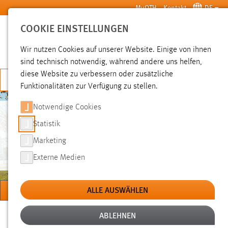
Zum Hauptinhalt springen
MyOTH
Kontakt
DE
COOKIE EINSTELLUNGEN
SUCHE
Wir nutzen Cookies auf unserer Website. Einige von ihnen
sind technisch notwendig, während andere uns helfen,
diese Website zu verbessern oder zusätzliche
JETZT BEWERBEN
Funktionalitäten zur Verfügung zu stellen.
Notwendige Cookies
Statistik
INSTITUT FÜR
NACHHALTIGKEIT UND ETHIK
Marketing
(INE)
Externe Medien
MENÜ
ALLE AUSWÄHLEN
Sie sind hier:
ABLEHNEN
Forschung
Forschungseinrichtungen
Institute