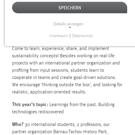
SPEICHERN
COME AND JOIN OUR
Details anzeigen
1 week, 30 international students and several
Impressum
|
Datenschutz
experts on sustainability
NOTWENDIGE COOKIES
Come to learn, experience, share, and implement
Notwendige Cookies ermöglichen grundlegende
sustainability concepts! Besides working on real-life
Funktionen und sind für die einwandfreie Funktion der
projects with an international partner organization and
Website erforderlich.
profiting from input sessions, students learn to
cooperate in teams and create goal-driven solutions.
Einverständnis
We encourage ‘thinking outside the box’, and looking for
Name:
realistic, application-oriented results.
cookie_consent
This year's topic:
Learnings from the past. Building
Zweck:
technologies rediscovered
Dieser Cookie speichert die ausgewählten Einverständnis-
Optionen des Benutzers
Who?
30 international students, 2 professors, our
partner organization Bärnau-Tachov History Park,
Cookie Laufzeit: