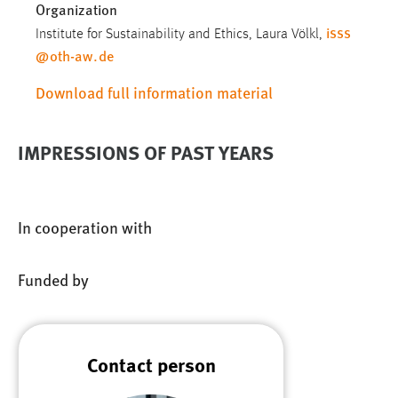
Organization
isss
Cookie Laufzeit:
Institute for Sustainability and Ethics, Laura Völkl,
Max. 13 Monate
@
oth-aw
.
de
Download full information material
MARKETING
IMPRESSIONS OF PAST YEARS
Marketing Cookies werden von Drittanbietern
verwendet, um personalisierte Werbung anzuzeigen.
Sie tun dies, indem sie Besucher über Websites
hinweg verfolgen.
In cooperation with
Google Ads
Funded by
Name:
_gcl_au
Anbieter:
Contact person
Google Ireland Limited
Zweck: