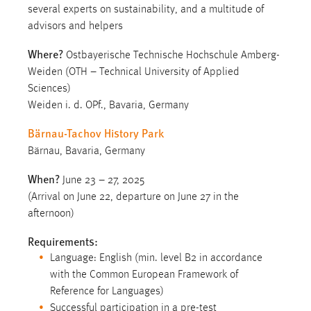
several experts on sustainability, and a multitude of
1 Jahr
advisors and helpers
Performance
Where?
Ostbayerische Technische Hochschule Amberg-
Weiden (OTH – Technical University of Applied
Name:
Sciences)
staticfilecache
Weiden i. d. OPf., Bavaria, Germany
Zweck:
Bärnau-Tachov History Park
Für performante Seitenauslieferung wird in diesem Cookie
gespeichert, ob man eingeloggt ist.
Bärnau, Bavaria, Germany
When?
June 23 – 27, 2025
Sprachpräferenz
(Arrival on June 22, departure on June 27 in the
afternoon)
Name:
site-language-preference
Requirements:
Language: English (min. level B2 in accordance
Zweck:
with the Common European Framework of
Das Cookie speichert die gewählte Sprache der Website.
Reference for Languages)
Cookie Laufzeit:
Successful participation in a pre-test