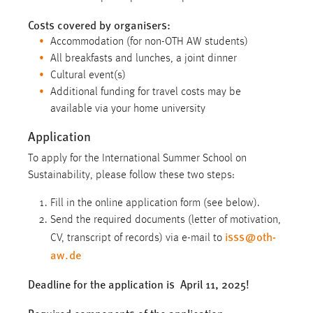
30 Tage
Costs covered by organisers:
Accommodation (for non-OTH AW students)
Chat
All breakfasts and lunches, a joint dinner
Name:
Cultural event(s)
MibewSessionID, MIBEW_UserID, mibew_locale, mibew-
Additional funding for travel costs may be
chat-frame-style-5e9dbeb1811c0446
available via your home university
Zweck:
Application
Wird benötigt um die Chatfunktion nutzen zu können.
To apply for the International Summer School on
Cookie Laufzeit:
Sustainability, please follow these two steps:
MibewSessionID, mibew-chat-frame-style-
5e9dbeb1811c0446 = Sitzungslaufzeit, mibew_locale = 3
Fill in the online application form (see below).
Jahre, MIBEW_UserID = 1 Jahr
Send the required documents (letter of motivation,
isss
@
oth-
CV, transcript of records) via e-mail to
aw
.
de
Login
Deadline for the application is April 11, 2025!
Name:
fe_user, be_user, be_lastLoginProvider