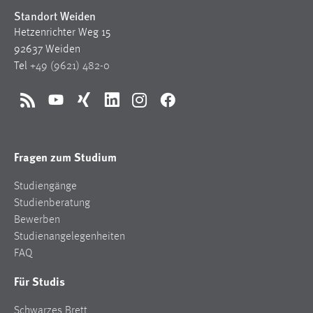
EXTERNE MEDIEN
Standort Weiden
Um Inhalte von Videoplattformen und Social Media
Hetzenrichter Weg 15
Plattformen anzeigen zu können, werden von diesen
92637 Weiden
externen Medien Cookies gesetzt.
Tel
+49 (9621) 482-0
YouTube
RSS
YouTube
Xing
LinkedIn
Instagram
Facebook
Vimeo
Fragen zum Studium
Studiengänge
Studienberatung
Bewerben
Studienangelegenheiten
FAQ
Für Studis
Schwarzes Brett