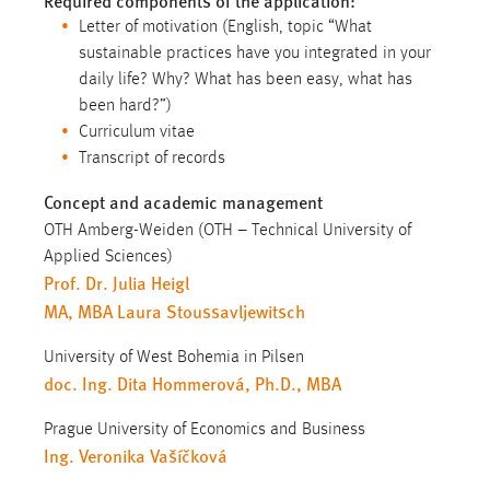
Required components of the application:
Zweck:
Letter of motivation (English, topic “What
Dieser Cookie ist notwendig um sich an der Website
sustainable practices have you integrated in your
einloggen zu können.
daily life? Why? What has been easy, what has
Cookie Laufzeit:
been hard?”)
24 Stunden
Curriculum vitae
Transcript of records
Concept and academic management
STATISTIK
OTH Amberg-Weiden (OTH – Technical University of
Statistik Cookies erfassen Informationen anonym.
Applied Sciences)
Diese Informationen helfen uns zu verstehen, wie
Prof. Dr. Julia Heigl
unsere Besucher unsere Website nutzen.
MA, MBA Laura Stoussavljewitsch
Matomo
University of West Bohemia in Pilsen
doc. Ing. Dita Hommerová, Ph.D., MBA
Name:
_pk_ref, _pk_cvar, _pk_id, _pk_ses
Prague University of Economics and Business
Ing. Veronika Vašíčková
Zweck:
Zugriffsstatistik