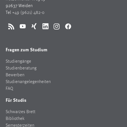
1 Jahr
92637 Weiden
Tel
+49 (9621) 482-0
Performance
RSS
YouTube
Xing
LinkedIn
Instagram
Facebook
Name:
staticfilecache
Fragen zum Studium
Zweck:
Für performante Seitenauslieferung wird in diesem Cookie
Studiengänge
gespeichert, ob man eingeloggt ist.
Studienberatung
Bewerben
Sprachpräferenz
Studienangelegenheiten
FAQ
Name:
site-language-preference
Für Studis
Zweck:
Schwarzes Brett
Das Cookie speichert die gewählte Sprache der Website.
Bibliothek
Cookie Laufzeit:
Semesterzeiten