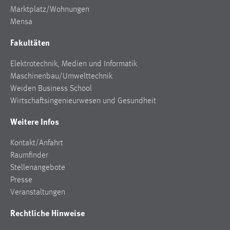
30 Tage
Marktplatz/Wohnungen
Mensa
Chat
Fakultäten
Name:
Elektrotechnik, Medien und Informatik
MibewSessionID, MIBEW_UserID, mibew_locale, mibew-
chat-frame-style-5e9dbeb1811c0446
Maschinenbau/Umwelttechnik
Weiden Business School
Zweck:
Wirtschaftsingenieurwesen und Gesundheit
Wird benötigt um die Chatfunktion nutzen zu können.
Weitere Infos
Cookie Laufzeit:
MibewSessionID, mibew-chat-frame-style-
Kontakt/Anfahrt
5e9dbeb1811c0446 = Sitzungslaufzeit, mibew_locale = 3
Raumfinder
Jahre, MIBEW_UserID = 1 Jahr
Stellenangebote
Presse
Login
Veranstaltungen
Name:
Rechtliche Hinweise
fe_user, be_user, be_lastLoginProvider