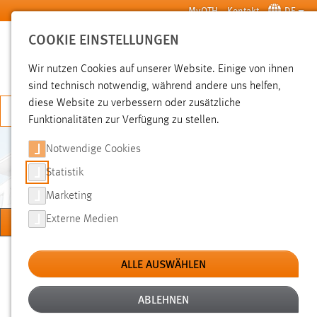
Zum Hauptinhalt springen
MyOTH
Kontakt
DE
COOKIE EINSTELLUNGEN
SUCHE
Wir nutzen Cookies auf unserer Website. Einige von ihnen
sind technisch notwendig, während andere uns helfen,
diese Website zu verbessern oder zusätzliche
JETZT BEWERBEN
Funktionalitäten zur Verfügung zu stellen.
Notwendige Cookies
INNOVATIONS- UND
KOMPETENZZENTRUM
Statistik
KÜNSTLICHE INTELLIGENZ
Marketing
MENÜ
Externe Medien
Sie sind hier:
Forschung
Forschungseinrichtungen
Kompetenzzentren
ALLE AUSWÄHLEN
ABLEHNEN