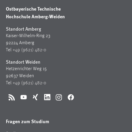
30 Tage
Ostbayerische Technische
Hochschule Amberg-Weiden
Chat
Standort Amberg
Name:
Kaiser-Wilhelm-Ring 23
MibewSessionID, MIBEW_UserID, mibew_locale, mibew-
92224 Amberg
chat-frame-style-5e9dbeb1811c0446
Tel
+49 (9621) 482-0
Zweck:
Standort Weiden
Wird benötigt um die Chatfunktion nutzen zu können.
Hetzenrichter Weg 15
Cookie Laufzeit:
92637 Weiden
MibewSessionID, mibew-chat-frame-style-
Tel
+49 (9621) 482-0
5e9dbeb1811c0446 = Sitzungslaufzeit, mibew_locale = 3
Jahre, MIBEW_UserID = 1 Jahr
RSS
YouTube
Xing
LinkedIn
Instagram
Facebook
Login
Name:
Fragen zum Studium
fe_user, be_user, be_lastLoginProvider