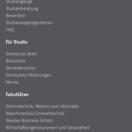
Studiengänge
Zweck:
Studienberatung
Dieser Cookie ist notwendig um sich an der Website
Bewerben
einloggen zu können.
Studienangelegenheiten
Cookie Laufzeit:
FAQ
24 Stunden
Für Studis
Schwarzes Brett
STATISTIK
Bibliothek
Statistik Cookies erfassen Informationen anonym.
Semesterzeiten
Diese Informationen helfen uns zu verstehen, wie
Marktplatz/Wohnungen
unsere Besucher unsere Website nutzen.
Mensa
Fakultäten
Matomo
Elektrotechnik, Medien und Informatik
Name:
Maschinenbau/Umwelttechnik
_pk_ref, _pk_cvar, _pk_id, _pk_ses
Weiden Business School
Zweck:
Wirtschaftsingenieurwesen und Gesundheit
Zugriffsstatistik