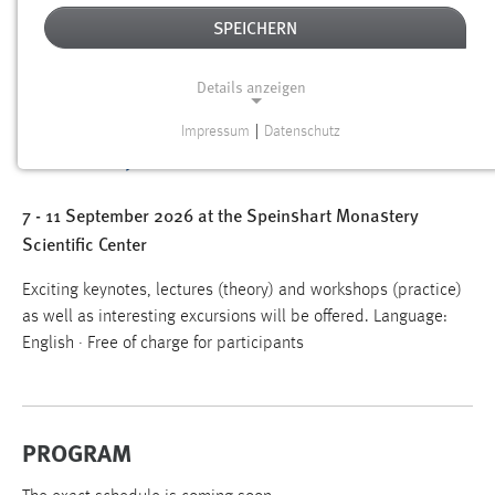
AI SUMMER SCHOOL "AI AND
SPEICHERN
INDUSTRY" – HACKATHON, EXCITING
KEYNOTES AND COMPANY VISITS
Details anzeigen
Impressum
|
Datenschutz
NOTWENDIGE COOKIES
Notwendige Cookies ermöglichen grundlegende
7 - 11 September 2026 at the Speinshart Monastery
Funktionen und sind für die einwandfreie Funktion der
Website erforderlich.
Scientific Center
Einverständnis
Exciting keynotes, lectures (theory) and workshops (practice)
as well as interesting excursions will be offered. Language:
Name:
English · Free of charge for participants
cookie_consent
Zweck:
Dieser Cookie speichert die ausgewählten Einverständnis-
PROGRAM
Optionen des Benutzers
Cookie Laufzeit: