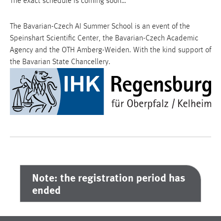
The exact schedule is coming soon…
1 Jahr
The Bavarian-Czech AI Summer School is an event of the
Performance
Speinshart Scientific Center, the Bavarian-Czech Academic
Agency and the OTH Amberg-Weiden. With the kind support of
Name:
the Bavarian State Chancellery.
staticfilecache
Zweck:
Für performante Seitenauslieferung wird in diesem Cookie
gespeichert, ob man eingeloggt ist.
Sprachpräferenz
Name:
site-language-preference
Note: the registration period has
Zweck:
ended
Das Cookie speichert die gewählte Sprache der Website.
Cookie Laufzeit: