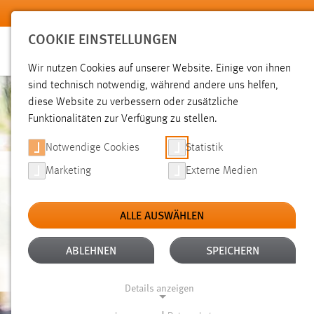
Zum Hauptinhalt springen
COOKIE EINSTELLUNGEN
Wir nutzen Cookies auf unserer Website. Einige von ihnen
sind technisch notwendig, während andere uns helfen,
diese Website zu verbessern oder zusätzliche
Funktionalitäten zur Verfügung zu stellen.
Notwendige Cookies
Statistik
Marketing
Externe Medien
FAKULTÄT
ALLE AUSWÄHLEN
MASCHINENBAU/U
ABLEHNEN
SPEICHERN
Details anzeigen