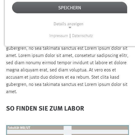
LABOR STRÖMUNGSMASCHINEN
SPEICHERN
Lorem ipsum dolor sit amet, consetetur sadipscing elitr, sed
Details anzeigen
diam nonumy eirmod tempor invidunt ut labore et dolore
magna aliquyam erat, sed diam voluptua. At vero eos et
Impressum
|
Datenschutz
NOTWENDIGE COOKIES
accusam et justo duo dolores et ea rebum. Stet clita kasd
gubergren, no sea takimata sanctus est Lorem ipsum dolor sit
Notwendige Cookies ermöglichen grundlegende
amet. Lorem ipsum dolor sit amet, consetetur sadipscing elitr,
Funktionen und sind für die einwandfreie Funktion der
sed diam nonumy eirmod tempor invidunt ut labore et dolore
Website erforderlich.
magna aliquyam erat, sed diam voluptua. At vero eos et
accusam et justo duo dolores et ea rebum. Stet clita kasd
Einverständnis
gubergren, no sea takimata sanctus est Lorem ipsum dolor sit
Name:
amet.
cookie_consent
SO FINDEN SIE ZUM LABOR
Zweck:
Dieser Cookie speichert die ausgewählten Einverständnis-
Optionen des Benutzers
Cookie Laufzeit: