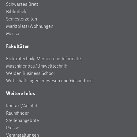
Schwarzes Brett
Conversion-Tracking
Bibliothek
Cookie Laufzeit:
Semesterzeiten
3 Monate
Marktplatz/Wohnungen
Mensa
Facebook Pixel
Fakultäten
Name:
Elektrotechnik, Medien und Informatik
_fbp
Maschinenbau/Umwelttechnik
Anbieter:
Weiden Business School
Facebook
Wirtschaftsingenieurwesen und Gesundheit
Zweck:
Weitere Infos
Conversion-Tracking
Kontakt/Anfahrt
Cookie Laufzeit:
Raumfinder
3 Monate
Stellenangebote
Presse
Veranstaltungen