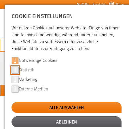
Zum Hauptinhalt springen
MyOTH
Kontakt
DE
COOKIE EINSTELLUNGEN
SUCHE
Wir nutzen Cookies auf unserer Website. Einige von ihnen
sind technisch notwendig, während andere uns helfen,
diese Website zu verbessern oder zusätzliche
JETZT BEWERBEN
Funktionalitäten zur Verfügung zu stellen.
Notwendige Cookies
FAKULTÄT
MASCHINENBAU/UMWELTTECHNIK
Statistik
Marketing
MENÜ
Externe Medien
Sie sind hier:
Forschung
Forschungseinrichtungen
Labore
ALLE AUSWÄHLEN
ABLEHNEN