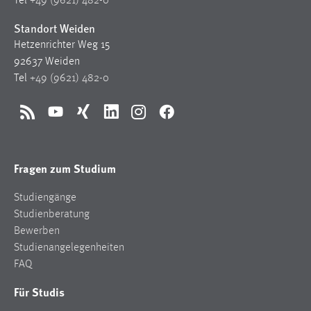
Tel
+49 (9621) 482-0
Cookie Laufzeit:
Standort Weiden
Max. 13 Monate
Hetzenrichter Weg 15
92637 Weiden
Tel
+49 (9621) 482-0
MARKETING
Marketing Cookies werden von Drittanbietern
RSS
YouTube
Xing
LinkedIn
Instagram
Facebook
verwendet, um personalisierte Werbung anzuzeigen.
Sie tun dies, indem sie Besucher über Websites
Fragen zum Studium
hinweg verfolgen.
Studiengänge
Google Ads
Studienberatung
Name:
Bewerben
_gcl_au
Studienangelegenheiten
FAQ
Anbieter:
Google Ireland Limited
Für Studis
Zweck: