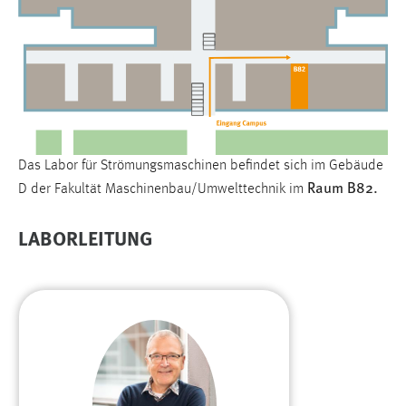
1 Jahr
Performance
Name:
staticfilecache
Zweck:
Das Labor für Strömungsmaschinen befindet sich im Gebäude
Für performante Seitenauslieferung wird in diesem Cookie
Raum B82.
D der Fakultät Maschinenbau/Umwelttechnik im
gespeichert, ob man eingeloggt ist.
LABORLEITUNG
Sprachpräferenz
Name:
site-language-preference
Zweck:
Das Cookie speichert die gewählte Sprache der Website.
Cookie Laufzeit: