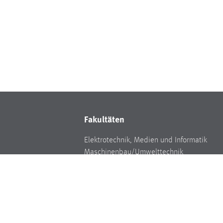
Fakultäten
Elektrotechnik, Medien und Informatik
Maschinenbau/Umwelttechnik
Weiden Business School
ngen
Wirtschaftsingenieurwesen und
Gesundheit
Rechtliche Hinweise