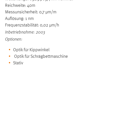
in diesem Cookie gespeichert, ob man
Reichweite: 40m
eingeloggt ist.
Messunsicherheit: 0,7 µm/m
Auflösung: 1 nm
Sprachpräferenz
Frequenzstabilität: 0,02 µm/h
Inbetriebnahme: 2003
Name:
site-language-preference
Optionen:
Zweck:
Das Cookie speichert die gewählte
Sprache der Website.
Optik für Kippwinkel
Optik für Schrägbettmaschine
Cookie Laufzeit:
30 Tage
Stativ
Chat
Name:
MibewSessionID, MIBEW_UserID,
mibew_locale, mibew-chat-frame-style-
5e9dbeb1811c0446
Zweck:
Wird benötigt um die Chatfunktion
nutzen zu können.