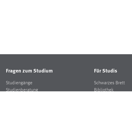
Fragen zum Studium
Für Studis
Studiengänge
Schwarzes Brett
Studienberatung
Bibliothek
Bewerben
Semesterzeiten
Studienangelegenheiten
Marktplatz/Wohnu
FAQ
Mensa
Weitere Infos