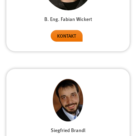
Conversion-Tracking
Cookie Laufzeit:
B. Eng. Fabian Wickert
3 Monate
KONTAKT
Facebook Pixel
Name:
_fbp
Anbieter:
Facebook
Zweck:
Conversion-Tracking
Cookie Laufzeit:
3 Monate
Siegfried Brandl