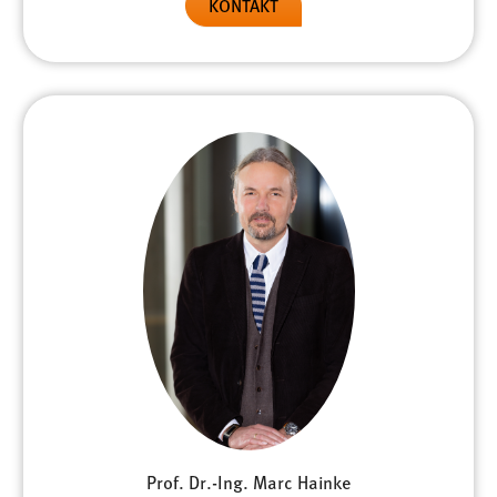
KONTAKT
30 Tage
Chat
Name:
MibewSessionID, MIBEW_UserID, mibew_locale, mibew-
chat-frame-style-5e9dbeb1811c0446
Zweck:
Wird benötigt um die Chatfunktion nutzen zu können.
Cookie Laufzeit:
MibewSessionID, mibew-chat-frame-style-
5e9dbeb1811c0446 = Sitzungslaufzeit, mibew_locale = 3
Jahre, MIBEW_UserID = 1 Jahr
Login
Name:
fe_user, be_user, be_lastLoginProvider
Prof. Dr.-Ing. Marc Hainke