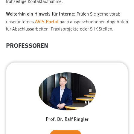
frühzeitige Kontaktaufnahme.
1 Jahr
Weiterhin ein Hinweis für Interne:
Prüfen Sie gerne vorab
AViS Portal
Performance
unser internes
nach ausgeschriebenen Angeboten
für Abschlussarbeiten, Praxisprojekte oder SHK-Stellen.
Name:
staticfilecache
PROFESSOREN
Zweck:
Für performante Seitenauslieferung wird in diesem Cookie
gespeichert, ob man eingeloggt ist.
Sprachpräferenz
Name:
site-language-preference
Zweck:
Prof. Dr. Ralf Ringler
Das Cookie speichert die gewählte Sprache der Website.
Cookie Laufzeit: