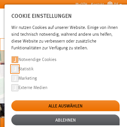
Zum Hauptinhalt springen
MyOTH
Kontakt
DE
COOKIE EINSTELLUNGEN
SUCHE
Wir nutzen Cookies auf unserer Website. Einige von ihnen
sind technisch notwendig, während andere uns helfen,
diese Website zu verbessern oder zusätzliche
JETZT BEWERBEN
Funktionalitäten zur Verfügung zu stellen.
Notwendige Cookies
Statistik
3D-DRUCK UND 4D-
Marketing
ANTHROPOMORPHE
Externe Medien
PHANTOME
ALLE AUSWÄHLEN
ABLEHNEN
MENÜ