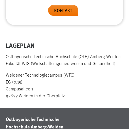
EXTERNE MEDIEN
KONTAKT
Um Inhalte von Videoplattformen und Social Media
Plattformen anzeigen zu können, werden von diesen
externen Medien Cookies gesetzt.
YouTube
LAGEPLAN
Vimeo
Ostbayerische Technische Hochschule (OTH) Amberg-Weiden
Fakultät WIG (Wirtschaftsingenieurwesen und Gesundheit)
Weidener Technologiecampus (WTC)
EG (0.15)
Campusallee 1
92637 Weiden in der Oberpfalz
Ostbayerische Technische
Hochschule Amberg-Weiden