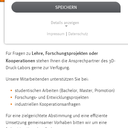
SPEICHERN
Sie sind hier:
Forschung
Forschungseinrichtungen
Labore
Details anzeigen
Impressum
|
Datenschutz
ANSPRECHPARTNER UND LAGEPLAN
NOTWENDIGE COOKIES
Notwendige Cookies ermöglichen grundlegende
Lehre, Forschungsprojekten oder
Für Fragen zu
Funktionen und sind für die einwandfreie Funktion der
Kooperationen
stehen Ihnen die Ansprechpartner des 3D-
Website erforderlich.
Druck-Labors gerne zur Verfügung.
Einverständnis
Unsere Mitarbeitenden unterstützen Sie bei:
Name:
studentischen Arbeiten (Bachelor, Master, Promotion)
cookie_consent
Forschungs‑ und Entwicklungsprojekten
Zweck:
industriellen Kooperationsanfragen
Dieser Cookie speichert die ausgewählten Einverständnis-
Optionen des Benutzers
Für eine zielgerichtete Abstimmung und eine effiziente
Umsetzung gemeinsamer Vorhaben bitten wir um eine
Cookie Laufzeit: