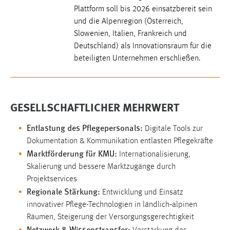
Zweck:
Plattform soll bis 2026 einsatzbereit sein
Dieser Cookie ist notwendig um sich an der Website
und die Alpenregion (Österreich,
einloggen zu können.
Slowenien, Italien, Frankreich und
Deutschland) als Innovationsraum für die
Cookie Laufzeit:
beteiligten Unternehmen erschließen.
24 Stunden
STATISTIK
GESELLSCHAFTLICHER MEHRWERT
Statistik Cookies erfassen Informationen anonym.
Entlastung des Pflegepersonals:
Digitale Tools zur
Diese Informationen helfen uns zu verstehen, wie
Dokumentation & Kommunikation entlasten Pflegekräfte
unsere Besucher unsere Website nutzen.
Marktförderung für KMU:
Internationalisierung,
Matomo
Skalierung und bessere Marktzugänge durch
Projektservices
Name:
Regionale Stärkung:
Entwicklung und Einsatz
_pk_ref, _pk_cvar, _pk_id, _pk_ses
innovativer Pflege-Technologien in ländlich‑alpinen
Räumen, Steigerung der Versorgungsgerechtigkeit
Zweck:
Netzwerk & Wissenstransfer:
Zugriffsstatistik