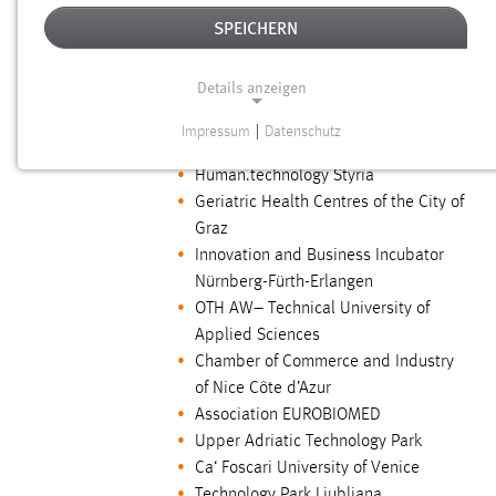
Fördergeber:
Interreg Alpine Space Programm
SPEICHERN
(Europäischer Fonds für regionale
Entwicklung – EFRE)
Details anzeigen
Projektlaufzeit:
01.09.2024 – 31.08.2027
Impressum
|
Datenschutz
NOTWENDIGE COOKIES
Projektpartner:
ICS Internationalisation Centre Styria
Human.technology Styria
Notwendige Cookies ermöglichen grundlegende
Geriatric Health Centres of the City of
Funktionen und sind für die einwandfreie Funktion der
Graz
Website erforderlich.
Innovation and Business Incubator
Nürnberg-Fürth-Erlangen
Einverständnis
OTH AW– Technical University of
Applied Sciences
Name:
cookie_consent
Chamber of Commerce and Industry
of Nice Côte d’Azur
Zweck:
Association EUROBIOMED
Dieser Cookie speichert die ausgewählten Einverständnis-
Upper Adriatic Technology Park
Optionen des Benutzers
Ca‘ Foscari University of Venice
Cookie Laufzeit:
Technology Park Ljubljana