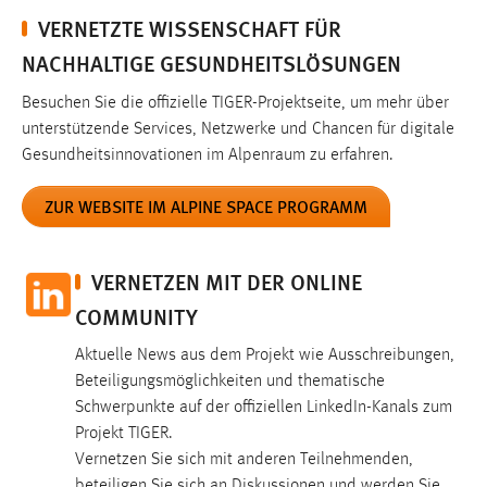
VERNETZTE WISSENSCHAFT FÜR
Conversion-Tracking
NACHHALTIGE GESUNDHEITSLÖSUNGEN
Cookie Laufzeit:
3 Monate
Besuchen Sie die offizielle TIGER-Projektseite, um mehr über
unterstützende Services, Netzwerke und Chancen für digitale
Facebook Pixel
Gesundheitsinnovationen im Alpenraum zu erfahren.
Name:
ZUR WEBSITE IM ALPINE SPACE PROGRAMM
_fbp
Anbieter:
VERNETZEN MIT DER ONLINE
Facebook
COMMUNITY
Zweck:
Conversion-Tracking
Aktuelle News aus dem Projekt wie Ausschreibungen,
Beteiligungsmöglichkeiten und thematische
Cookie Laufzeit:
Schwerpunkte auf der offiziellen LinkedIn-Kanals zum
3 Monate
Projekt TIGER.
Vernetzen Sie sich mit anderen Teilnehmenden,
beteiligen Sie sich an Diskussionen und werden Sie