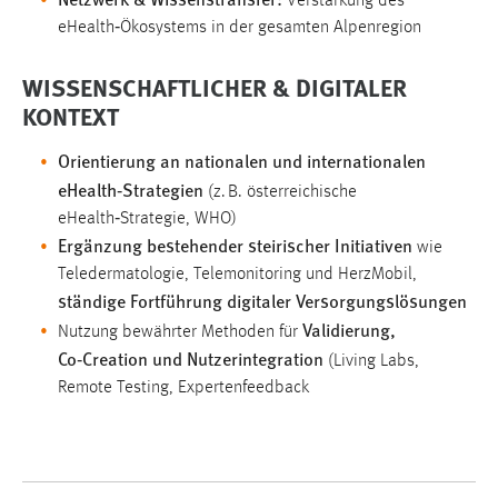
Verstärkung des
eHealth‑Ökosystems in der gesamten Alpenregion
Cookie Laufzeit:
Max. 13 Monate
WISSENSCHAFTLICHER & DIGITALER
KONTEXT
MARKETING
Orientierung an nationalen und internationalen
eHealth‑Strategien
Marketing Cookies werden von Drittanbietern
(z. B. österreichische
verwendet, um personalisierte Werbung anzuzeigen.
eHealth‑Strategie, WHO)
Ergänzung bestehender steirischer Initiativen
Sie tun dies, indem sie Besucher über Websites
wie
hinweg verfolgen.
Teledermatologie, Telemonitoring und HerzMobil,
ständige Fortführung digitaler Versorgungslösungen
Google Ads
Validierung,
Nutzung bewährter Methoden für
Co‑Creation und Nutzerintegration
(Living Labs,
Name:
Remote Testing, Expertenfeedback
_gcl_au
Anbieter:
Google Ireland Limited
Zweck: