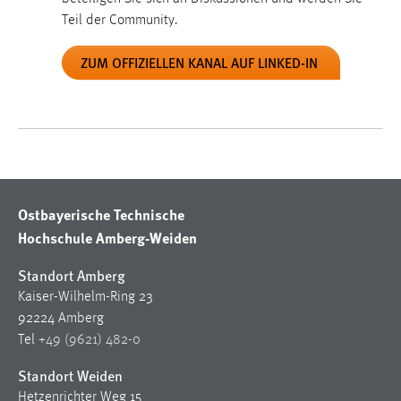
EXTERNE MEDIEN
Teil der Community.
Um Inhalte von Videoplattformen und Social Media
Plattformen anzeigen zu können, werden von diesen
ZUM OFFIZIELLEN KANAL AUF LINKED-IN
externen Medien Cookies gesetzt.
YouTube
Vimeo
Ostbayerische Technische
Hochschule Amberg-Weiden
Standort Amberg
Kaiser-Wilhelm-Ring 23
92224 Amberg
Tel
+49 (9621) 482-0
Standort Weiden
Hetzenrichter Weg 15