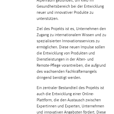
Alpenraum gebündelt, um KMU im
30 Tage
Gesundheitsbereich bei der Entwicklung
neuer und innovativer Produkte zu
Chat
unterstützen.
Name:
Ziel des Projekts ist es, Unternehmen den
MibewSessionID, MIBEW_UserID, mibew_locale, mibew-
Zugang zu internationalem Wissen und zu
chat-frame-style-5e9dbeb1811c0446
spezialisierten Innovationsservices zu
Zweck:
ermöglichen. Diese neuen Impulse sollen
Wird benötigt um die Chatfunktion nutzen zu können.
die Entwicklung von Produkten und
Dienstleistungen in der Alten- und
Cookie Laufzeit:
Remote-Pflege vorantreiben, die aufgrund
MibewSessionID, mibew-chat-frame-style-
des wachsenden Fachkräftemangels
5e9dbeb1811c0446 = Sitzungslaufzeit, mibew_locale = 3
dringend benötigt werden.
Jahre, MIBEW_UserID = 1 Jahr
Ein zentraler Bestandteil des Projekts ist
Login
auch die Entwicklung einer Online-
Plattform, die den Austausch zwischen
Name:
Expertinnen und Experten, Unternehmen
fe_user, be_user, be_lastLoginProvider
und innovativen Angeboten fördert. Diese