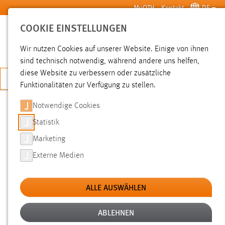
Zum Hauptinhalt springen
MyOTH
Kontakt
DE
COOKIE EINSTELLUNGEN
SUCHE
Wir nutzen Cookies auf unserer Website. Einige von ihnen
sind technisch notwendig, während andere uns helfen,
diese Website zu verbessern oder zusätzliche
JETZT BEWERBEN
Funktionalitäten zur Verfügung zu stellen.
Sie sind hier:
TIGER
Forschung
Notwendige Cookies
Statistik
TIGER IM ÜBERBLICK: DIGITALE
GESUNDHEITSINNOVATIONEN IM
Marketing
ALPENRAUM STÄRKEN
Externe Medien
ALLE AUSWÄHLEN
Projekttitel
Fostering eHealth and Social Innovations as
Game Changers in Senior and Remote Care
(TIGER)
ABLEHNEN