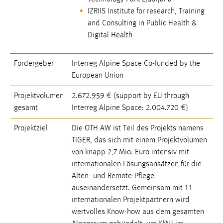
1 Jahr
IZRIIS Institute for research, Training
and Consulting in Public Health &
Digital Health
Performance
Name:
Fördergeber
Interreg Alpine Space Co-funded by the
staticfilecache
European Union
Zweck:
Projektvolumen
2.672.959 € (support by EU through
Für performante Seitenauslieferung wird in diesem Cookie
gesamt
Interreg Alpine Space: 2.004.720 €)
gespeichert, ob man eingeloggt ist.
Projektziel
Die OTH AW ist Teil des Projekts namens
Sprachpräferenz
TIGER, das sich mit einem Projektvolumen
von knapp 2,7 Mio. Euro intensiv mit
Name:
internationalen Lösungsansätzen für die
site-language-preference
Alten- und Remote-Pflege
Zweck:
auseinandersetzt. Gemeinsam mit 11
Das Cookie speichert die gewählte Sprache der Website.
internationalen Projektpartnern wird
wertvolles Know-how aus dem gesamten
Cookie Laufzeit: