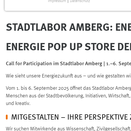
Impressum
|
Datenschutz
Sie sind hier:
Forschung
Transfer
Transferprojekte
NOTWENDIGE COOKIES
Notwendige Cookies ermöglichen grundlegende
STADTLABOR AMBERG: EN
Funktionen und sind für die einwandfreie Funktion der
Website erforderlich.
ENERGIE POP UP STORE D
Einverständnis
Name:
cookie_consent
Call for Participation im Stadtlabor Amberg | 1.–6. Se
Zweck:
Dieser Cookie speichert die
ausgewählten Einverständnis-Optionen
Wie sieht unsere Energiezukunft aus – und wie gestalten wir
des Benutzers
Vom 1. bis 6. September 2025 öffnet das Stadtlabor Amberg
Cookie Laufzeit:
1 Jahr
Menschen aus der Stadtbevölkerung, Initiativen, Wirtschaft,
und kreativ.
Performance
MITGESTALTEN – IHRE PERSPEKTIVE 
Name:
staticfilecache
Wir suchen Mitwirkende aus Wissenschaft, Zivilgesellschaft, 
Zweck:
Für performante Seitenauslieferung wird