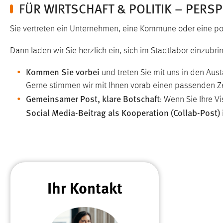
FÜR WIRTSCHAFT & POLITIK – PERS
Cookie Laufzeit:
MibewSessionID, mibew-chat-frame-
style-5e9dbeb1811c0446 =
Sie vertreten ein Unternehmen, eine Kommune oder eine poli
Sitzungslaufzeit, mibew_locale = 3
Jahre, MIBEW_UserID = 1 Jahr
Dann laden wir Sie herzlich ein, sich im Stadtlabor einzubr
Kommen Sie vorbei
Login
und treten Sie mit uns in den Aus
Gerne stimmen wir mit Ihnen vorab einen passenden Zei
Name:
fe_user, be_user, be_lastLoginProvider
Gemeinsamer Post, klare Botschaft
: Wenn Sie Ihre V
Social Media-Beitrag als Kooperation (Collab-Post
Zweck:
Dieser Cookie ist notwendig um sich an
der Website einloggen zu können.
Cookie Laufzeit:
24 Stunden
STATISTIK
Ihr Kontakt
Statistik Cookies erfassen Informationen anonym.
Diese Informationen helfen uns zu verstehen, wie
unsere Besucher unsere Website nutzen.