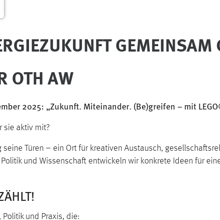
ERGIEZUKUNFT GEMEINSAM 
ER OTH AW
ptember 2025: „Zukunft. Miteinander. (Be)greifen – mit LEG
 sie aktiv mit?
 seine Türen – ein Ort für kreativen Austausch, gesellschaft
 Politik und Wissenschaft entwickeln wir konkrete Ideen für ein
ZÄHLT!
Politik und Praxis, die: