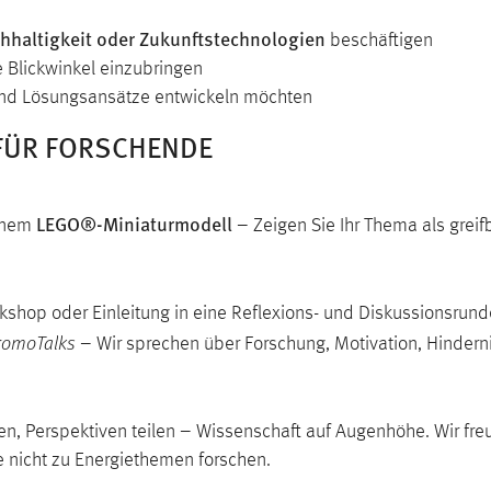
chhaltigkeit oder Zukunftstechnologien
beschäftigen
 Blickwinkel einzubringen
nd Lösungsansätze entwickeln möchten
FÜR FORSCHENDE
LEGO®-Miniaturmodell
einem
– Zeigen Sie Ihr Thema als gre
rkshop oder Einleitung in eine Reflexions- und Diskussionsrund
romoTalks
– Wir sprechen über Forschung, Motivation, Hinder
n, Perspektiven teilen – Wissenschaft auf Augenhöhe. Wir fre
 nicht zu Energiethemen forschen.