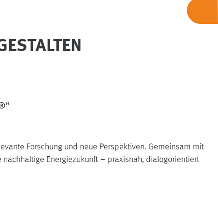
GESTALTEN
O®“
srelevante Forschung und neue Perspektiven. Gemeinsam mit
e nachhaltige Energiezukunft – praxisnah, dialogorientiert