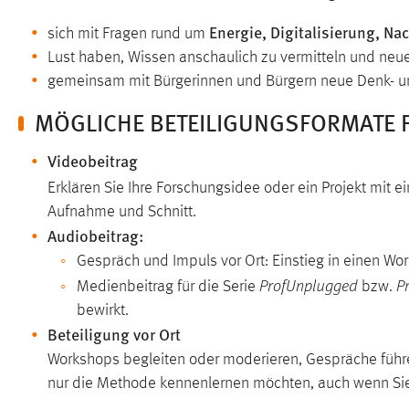
in diesem Cookie gespeichert, ob man
Energie, Digitalisierung, Na
sich mit Fragen rund um
eingeloggt ist.
Lust haben, Wissen anschaulich zu vermitteln und neue
gemeinsam mit Bürgerinnen und Bürgern neue Denk- u
Sprachpräferenz
MÖGLICHE BETEILIGUNGSFORMATE 
Name:
site-language-preference
Videobeitrag
Zweck:
Das Cookie speichert die gewählte
Sprache der Website.
Erklären Sie Ihre Forschungsidee oder ein Projekt mit 
Aufnahme und Schnitt.
Cookie Laufzeit:
30 Tage
Audiobeitrag:
Gespräch und Impuls vor Ort: Einstieg in einen Wo
Chat
ProfUnplugged
P
Medienbeitrag für die Serie
bzw.
Name:
MibewSessionID, MIBEW_UserID,
bewirkt.
mibew_locale, mibew-chat-frame-style-
Beteiligung vor Ort
5e9dbeb1811c0446
Workshops begleiten oder moderieren, Gespräche führe
Zweck:
Wird benötigt um die Chatfunktion
nur die Methode kennenlernen möchten, auch wenn Sie
nutzen zu können.