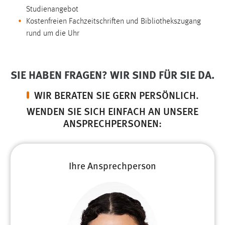
EXTERNE MEDIEN
Studienangebot
Um Inhalte von Videoplattformen und Social Media
Kostenfreien Fachzeitschriften und Bibliothekszugang
Plattformen anzeigen zu können, werden von diesen
rund um die Uhr
externen Medien Cookies gesetzt.
YouTube
SIE HABEN FRAGEN? WIR SIND FÜR SIE DA.
WIR BERATEN SIE GERN PERSÖNLICH.
Vimeo
WENDEN SIE SICH EINFACH AN UNSERE
ANSPRECHPERSONEN:
Ihre Ansprechperson