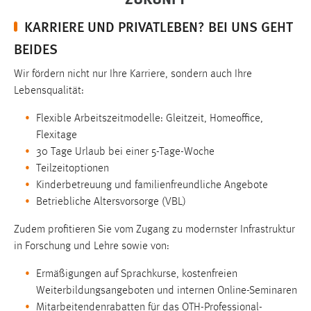
Conversion-Tracking
KARRIERE UND PRIVATLEBEN? BEI UNS GEHT
Cookie Laufzeit:
BEIDES
3 Monate
Wir fördern nicht nur Ihre Karriere, sondern auch Ihre
Lebensqualität:
Facebook Pixel
Flexible Arbeitszeitmodelle: Gleitzeit, Homeoffice,
Name:
Flexitage
_fbp
30 Tage Urlaub bei einer 5-Tage-Woche
Anbieter:
Teilzeitoptionen
Facebook
Kinderbetreuung und familienfreundliche Angebote
Betriebliche Altersvorsorge (VBL)
Zweck:
Conversion-Tracking
Zudem profitieren Sie vom Zugang zu modernster Infrastruktur
Cookie Laufzeit:
in Forschung und Lehre sowie von:
3 Monate
Ermäßigungen auf Sprachkurse, kostenfreien
Weiterbildungsangeboten und internen Online-Seminaren
Mitarbeitendenrabatten für das OTH-Professional-