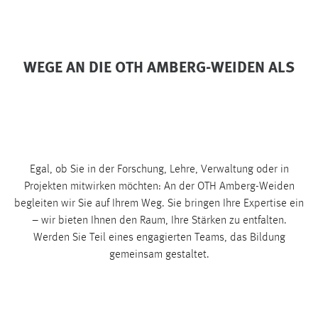
1 Jahr
Performance
WEGE AN DIE OTH AMBERG-WEIDEN ALS
Name:
staticfilecache
Zweck:
Für performante Seitenauslieferung wird in diesem Cookie
gespeichert, ob man eingeloggt ist.
Egal, ob Sie in der Forschung, Lehre, Verwaltung oder in
Projekten mitwirken möchten: An der OTH Amberg-Weiden
Sprachpräferenz
begleiten wir Sie auf Ihrem Weg. Sie bringen Ihre Expertise ein
– wir bieten Ihnen den Raum, Ihre Stärken zu entfalten.
Name:
Werden Sie Teil eines engagierten Teams, das Bildung
site-language-preference
gemeinsam gestaltet.
Zweck:
Das Cookie speichert die gewählte Sprache der Website.
Cookie Laufzeit: