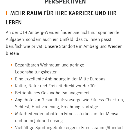
PERSPEKTIVEN
Zweck:
MEHR RAUM FÜR IHRE KARRIERE UND IHR
Dieser Cookie ist notwendig um sich an der Website
einloggen zu können.
LEBEN
Cookie Laufzeit:
An der OTH Amberg-Weiden finden Sie nicht nur spannende
24 Stunden
Aufgaben, sondern auch ein Umfeld, das zu Ihnen passt,
beruflich wie privat. Unsere Standorte in Amberg und Weiden
bieten:
STATISTIK
Bezahlbaren Wohnraum und geringe
Statistik Cookies erfassen Informationen anonym.
Lebenshaltungskosten
Diese Informationen helfen uns zu verstehen, wie
Eine exzellente Anbindung in der Mitte Europas
unsere Besucher unsere Website nutzen.
Kultur, Natur und Freizeit direkt vor der Tür
Betriebliches Gesundheitsmanagement
Matomo
Angebote zur Gesundheitsvorsorge wie Fitness-Check-up,
Name:
Sehtest, Hautscreening, Ernährungsvorträge
_pk_ref, _pk_cvar, _pk_id, _pk_ses
Mitarbeitendenrabatte in Fitnessstudios, in der Mensa
und beim Jobrad-Leasing
Zweck:
Vielfältige Sportangebote: eigener Fitnessraum (Standort
Zugriffsstatistik