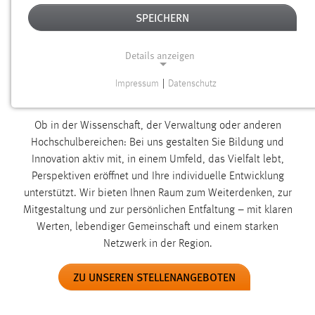
MEHR ALS EIN JOB. EINE AUFGABE, DIE
SPEICHERN
VERBINDET.
Details anzeigen
Sie suchen nicht nur einen Job, sondern einen Ort, an dem Sie
sich einbringen, entfalten und dazugehören können? Dann
Impressum
|
Datenschutz
NOTWENDIGE COOKIES
sind Sie bei uns genau richtig.
Notwendige Cookies ermöglichen grundlegende
Ob in der Wissenschaft, der Verwaltung oder anderen
Funktionen und sind für die einwandfreie Funktion der
Hochschulbereichen: Bei uns gestalten Sie Bildung und
Website erforderlich.
Innovation aktiv mit, in einem Umfeld, das Vielfalt lebt,
Perspektiven eröffnet und Ihre individuelle Entwicklung
Einverständnis
unterstützt. Wir bieten Ihnen Raum zum Weiterdenken, zur
Mitgestaltung und zur persönlichen Entfaltung – mit klaren
Name:
Werten, lebendiger Gemeinschaft und einem starken
cookie_consent
Netzwerk in der Region.
Zweck:
Dieser Cookie speichert die ausgewählten Einverständnis-
ZU UNSEREN STELLENANGEBOTEN
Optionen des Benutzers
Cookie Laufzeit: