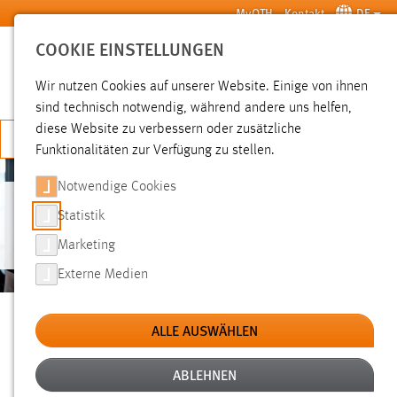
Zum Hauptinhalt springen
MyOTH
Kontakt
DE
COOKIE EINSTELLUNGEN
SUCHE
Wir nutzen Cookies auf unserer Website. Einige von ihnen
sind technisch notwendig, während andere uns helfen,
diese Website zu verbessern oder zusätzliche
JETZT BEWERBEN
Funktionalitäten zur Verfügung zu stellen.
Notwendige Cookies
Statistik
IHRE KARRIERE BEI UNS
Marketing
Externe Medien
Sie sind hier:
Ihre Karriere bei uns
Hochschule
Aktuelles
ALLE AUSWÄHLEN
STARTEN SIE JETZT IHRE KARRIERE AN DER
ABLEHNEN
OTH AMBERG-WEIDEN!