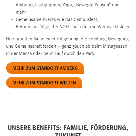
Amberg), Laufgruppen, Yoga, „Bewegte Pausen“ und
Cookie Laufzeit:
mehr
Max. 13 Monate
Gemeinsame Events wie das Campusfest,
Betriebsausflüge, der NOFI-Lauf oder die Weihnachtsfeier
Hier arbeiten Sie in einer Umgebung, die Erholung, Bewegung
MARKETING
und Gemeinschaft fördert – ganz gleich ob beim Mittagessen
Marketing Cookies werden von Drittanbietern
in der Mensa oder beim Lauf durch den Park.
verwendet, um personalisierte Werbung anzuzeigen.
Sie tun dies, indem sie Besucher über Websites
MEHR ZUM STANDORT AMBERG
hinweg verfolgen.
MEHR ZUM STANDORT WEIDEN
Google Ads
Name:
_gcl_au
Anbieter:
Google Ireland Limited
UNSERE BENEFITS: FAMILIE, FÖRDERUNG,
ZUKUNFT
Zweck: