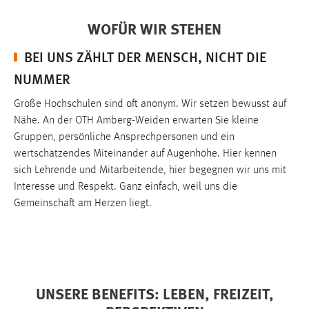
30 Tage
WOFÜR WIR STEHEN
Chat
BEI UNS ZÄHLT DER MENSCH, NICHT DIE
Name:
NUMMER
MibewSessionID, MIBEW_UserID, mibew_locale, mibew-
chat-frame-style-5e9dbeb1811c0446
Große Hochschulen sind oft anonym. Wir setzen bewusst auf
Nähe. An der OTH Amberg-Weiden erwarten Sie kleine
Zweck:
Gruppen, persönliche Ansprechpersonen und ein
Wird benötigt um die Chatfunktion nutzen zu können.
wertschätzendes Miteinander auf Augenhöhe. Hier kennen
Cookie Laufzeit:
sich Lehrende und Mitarbeitende, hier begegnen wir uns mit
MibewSessionID, mibew-chat-frame-style-
Interesse und Respekt. Ganz einfach, weil uns die
5e9dbeb1811c0446 = Sitzungslaufzeit, mibew_locale = 3
Gemeinschaft am Herzen liegt.
Jahre, MIBEW_UserID = 1 Jahr
Login
Name:
UNSERE BENEFITS: LEBEN, FREIZEIT,
fe_user, be_user, be_lastLoginProvider