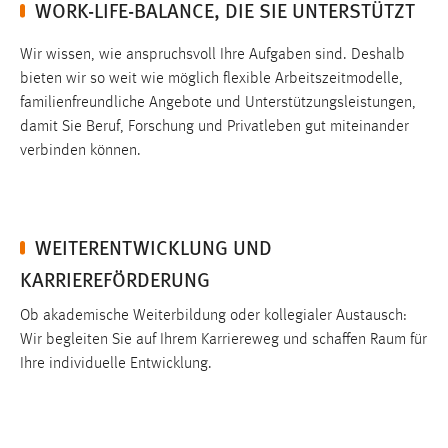
WORK-LIFE-BALANCE, DIE SIE UNTERSTÜTZT
Cookie Laufzeit:
Wir wissen, wie anspruchsvoll Ihre Aufgaben sind. Deshalb
Max. 13 Monate
bieten wir so weit wie möglich flexible Arbeitszeitmodelle,
familienfreundliche Angebote und Unterstützungsleistungen,
damit Sie Beruf, Forschung und Privatleben gut miteinander
MARKETING
verbinden können.
Marketing Cookies werden von Drittanbietern
verwendet, um personalisierte Werbung anzuzeigen.
Sie tun dies, indem sie Besucher über Websites
WEITERENTWICKLUNG UND
hinweg verfolgen.
KARRIEREFÖRDERUNG
Google Ads
Ob akademische Weiterbildung oder kollegialer Austausch:
Name:
Wir begleiten Sie auf Ihrem Karriereweg und schaffen Raum für
_gcl_au
Ihre individuelle Entwicklung.
Anbieter:
Google Ireland Limited
Zweck: