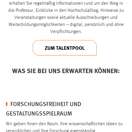
30 Tage
erhalten Sie regelmäßig Informationen rund um den Weg in
die Professur, Einblicke in den Hochschulalltag, Hinweise zu
Veranstaltungen sowie aktuelle Ausschreibungen und
Chat
Weiterbildungsmöglichkeiten – digital, persönlich und ohne
Name:
Verpflichtungen.
MibewSessionID, MIBEW_UserID, mibew_locale, mibew-
chat-frame-style-5e9dbeb1811c0446
ZUM TALENTPOOL
Zweck:
Wird benötigt um die Chatfunktion nutzen zu können.
WAS SIE BEI UNS ERWARTEN KÖNNEN:
Cookie Laufzeit:
MibewSessionID, mibew-chat-frame-style-
5e9dbeb1811c0446 = Sitzungslaufzeit, mibew_locale = 3
Jahre, MIBEW_UserID = 1 Jahr
FORSCHUNGSFREIHEIT UND
Login
GESTALTUNGSSPIELRAUM
Name:
Wir geben Ihnen den Raum, Ihre wissenschaftlichen Ideen zu
fe_user, be_user, be_lastLoginProvider
verwirklichen und Ihre Forschung eigenständig