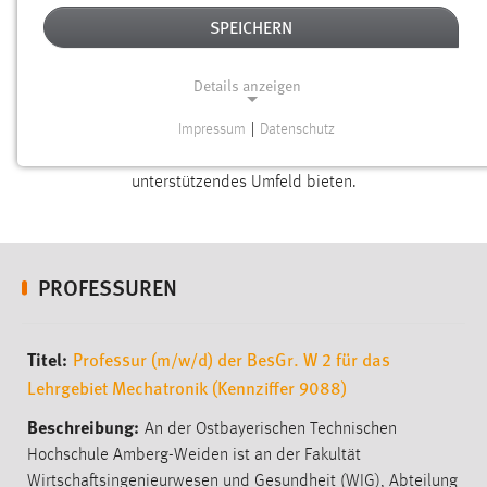
UNSERE BENEFITS FÜR PROFESSUREN
SPEICHERN
Als Professorin oder Professor spielen Sie eine zentrale Rolle
in unserer Hochschule. Sie gestalten Zukunft für Ihre
Details anzeigen
Studierenden, Ihre Forschung und unsere gesamte
Gemeinschaft. Dafür möchten wir Ihnen nicht nur ein
Impressum
|
Datenschutz
NOTWENDIGE COOKIES
professionelles, sondern auch ein familiäres und
unterstützendes Umfeld bieten.
Notwendige Cookies ermöglichen grundlegende
Funktionen und sind für die einwandfreie Funktion der
Website erforderlich.
PROFESSUREN
Einverständnis
Name:
cookie_consent
Professur (m/w/d) der BesGr. W 2 für das
Lehrgebiet Mechatronik (Kennziffer 9088)
Zweck:
Dieser Cookie speichert die ausgewählten Einverständnis-
An der Ostbayerischen Technischen
Optionen des Benutzers
Hochschule Amberg-Weiden ist an der Fakultät
Cookie Laufzeit:
Wirtschaftsingenieurwesen und Gesundheit (WIG), Abteilung