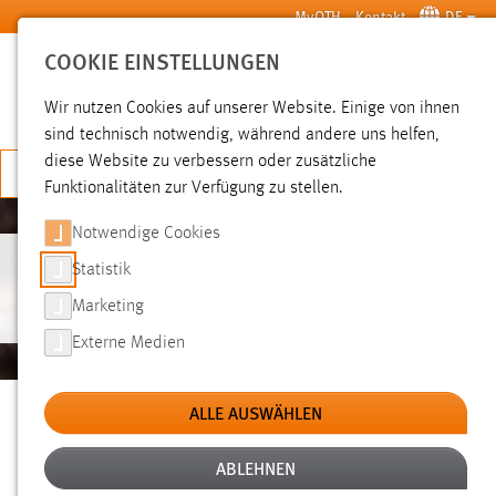
Zum Hauptinhalt springen
MyOTH
Kontakt
DE
COOKIE EINSTELLUNGEN
SUCHE
Wir nutzen Cookies auf unserer Website. Einige von ihnen
sind technisch notwendig, während andere uns helfen,
diese Website zu verbessern oder zusätzliche
JETZT BEWERBEN
Funktionalitäten zur Verfügung zu stellen.
Notwendige Cookies
Statistik
IHRE KARRIERE BEI UNS
Marketing
Externe Medien
ALLE AUSWÄHLEN
WEIL EXZELLENTE LEHRE UND FORSCHUNG
EIN STARKES UMFELD BRAUCHEN
ABLEHNEN