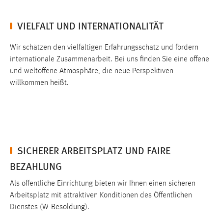
Conversion-Tracking
VIELFALT UND INTERNATIONALITÄT
Cookie Laufzeit:
3 Monate
Wir schätzen den vielfältigen Erfahrungsschatz und fördern
internationale Zusammenarbeit. Bei uns finden Sie eine offene
Facebook Pixel
und weltoffene Atmosphäre, die neue Perspektiven
willkommen heißt.
Name:
_fbp
Anbieter:
Facebook
Zweck:
SICHERER ARBEITSPLATZ UND FAIRE
Conversion-Tracking
BEZAHLUNG
Cookie Laufzeit:
Als öffentliche Einrichtung bieten wir Ihnen einen sicheren
3 Monate
Arbeitsplatz mit attraktiven Konditionen des Öffentlichen
Dienstes (W-Besoldung).