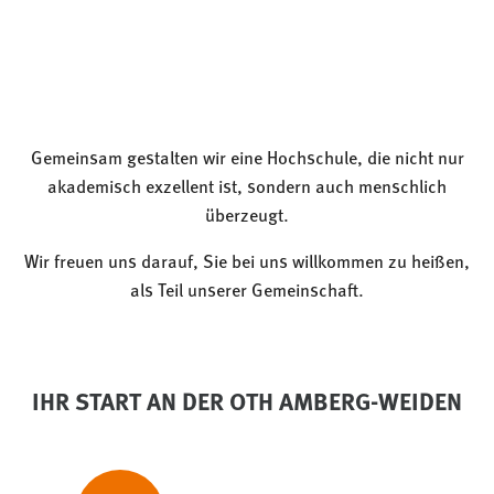
EXTERNE MEDIEN
Um Inhalte von Videoplattformen und Social Media
Plattformen anzeigen zu können, werden von diesen
externen Medien Cookies gesetzt.
YouTube
Gemeinsam gestalten wir eine Hochschule, die nicht nur
akademisch exzellent ist, sondern auch menschlich
überzeugt.
Vimeo
Wir freuen uns darauf, Sie bei uns willkommen zu heißen,
als Teil unserer Gemeinschaft.
IHR START AN DER OTH AMBERG-WEIDEN