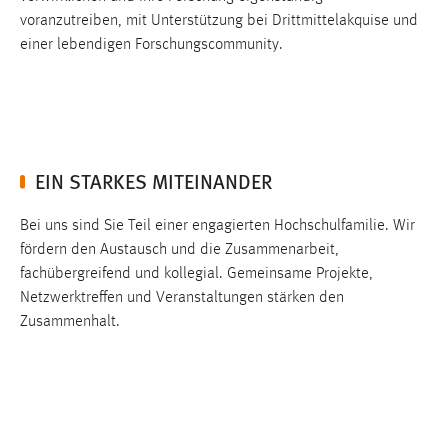
Zweck:
voranzutreiben, mit Unterstützung bei Drittmittelakquise und
Dieser Cookie ist notwendig um sich an der Website
einer lebendigen Forschungscommunity.
einloggen zu können.
Cookie Laufzeit:
24 Stunden
EIN STARKES MITEINANDER
STATISTIK
Bei uns sind Sie Teil einer engagierten Hochschulfamilie. Wir
Statistik Cookies erfassen Informationen anonym.
fördern den Austausch und die Zusammenarbeit,
Diese Informationen helfen uns zu verstehen, wie
fachübergreifend und kollegial. Gemeinsame Projekte,
unsere Besucher unsere Website nutzen.
Netzwerktreffen und Veranstaltungen stärken den
Zusammenhalt.
Matomo
Name:
_pk_ref, _pk_cvar, _pk_id, _pk_ses
Zweck:
Zugriffsstatistik