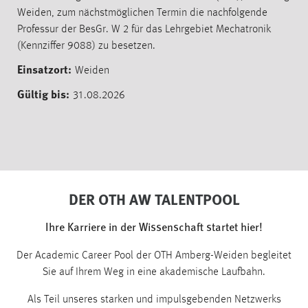
1 Jahr
Weiden, zum nächstmöglichen Termin die nachfolgende
Professur der BesGr. W 2 für das Lehrgebiet Mechatronik
(Kennziffer 9088) zu besetzen.
Performance
Weiden
Name:
staticfilecache
31.08.2026
Zweck:
Für performante Seitenauslieferung wird in diesem Cookie
gespeichert, ob man eingeloggt ist.
Sprachpräferenz
DER OTH AW TALENTPOOL
Name:
Ihre Karriere in der Wissenschaft startet hier!
site-language-preference
Der Academic Career Pool der OTH Amberg-Weiden begleitet
Zweck:
Sie auf Ihrem Weg in eine akademische Laufbahn.
Das Cookie speichert die gewählte Sprache der Website.
Cookie Laufzeit:
Als Teil unseres starken und impulsgebenden Netzwerks