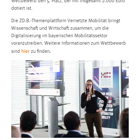
Wettbewerb den 5. Platz, der mit insgesamt 2.000 Euro
dotiert ist.
Cookie Laufzeit:
Max. 13 Monate
Die ZD.B.-Themenplattform Vernetzte Mobilität bringt
Wissenschaft und Wirtschaft zusammen, um die
Digitalisierung im bayerischen Mobilitätssektor
MARKETING
voranzutreiben. Weitere Informationen zum Wettbewerb
hier
sind
zu finden.
Marketing Cookies werden von Drittanbietern
verwendet, um personalisierte Werbung anzuzeigen.
Sie tun dies, indem sie Besucher über Websites
hinweg verfolgen.
Google Ads
Name:
_gcl_au
Anbieter:
Google Ireland Limited
Zweck: