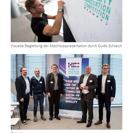
EXTERNE MEDIEN
Um Inhalte von Videoplattformen und Social Media
Plattformen anzeigen zu können, werden von diesen
externen Medien Cookies gesetzt.
YouTube
Visuelle Begleitung der Abschlusspräsentation durch Guido Schlaich
Vimeo