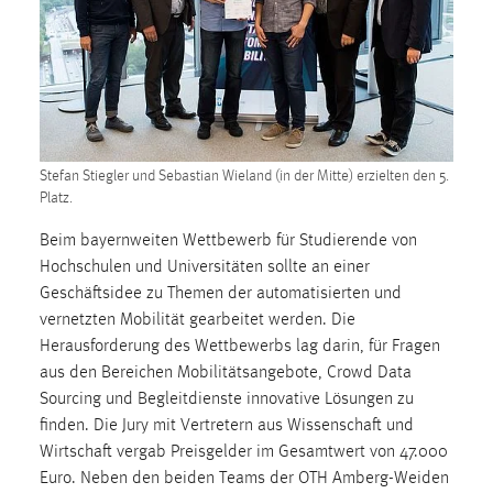
1 Jahr
Performance
Name:
staticfilecache
Stefan Stiegler und Sebastian Wieland (in der Mitte) erzielten den 5.
Zweck:
Platz.
Für performante Seitenauslieferung wird in diesem Cookie
gespeichert, ob man eingeloggt ist.
Beim bayernweiten Wettbewerb für Studierende von
Hochschulen und Universitäten sollte an einer
Geschäftsidee zu Themen der automatisierten und
Sprachpräferenz
vernetzten Mobilität gearbeitet werden. Die
Name:
Herausforderung des Wettbewerbs lag darin, für Fragen
site-language-preference
aus den Bereichen Mobilitätsangebote, Crowd Data
Sourcing und Begleitdienste innovative Lösungen zu
Zweck:
finden. Die Jury mit Vertretern aus Wissenschaft und
Das Cookie speichert die gewählte Sprache der Website.
Wirtschaft vergab Preisgelder im Gesamtwert von 47.000
Cookie Laufzeit:
Euro. Neben den beiden Teams der OTH Amberg-Weiden