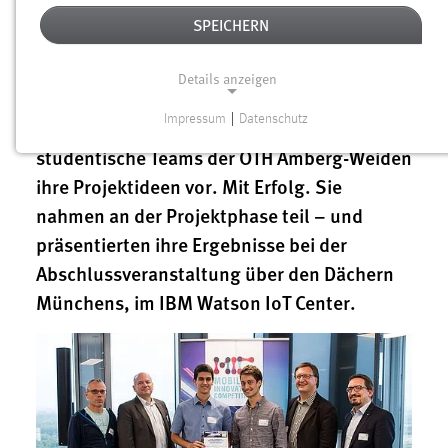
Anfang des Jahres schrieb das Zentrum
SPEICHERN
Digitalisierung.Bayern (ZD.B.) den
Wettbewerb „Mobility Innovation
Details anzeigen
Competition @ Campus (MICC)“ aus. Beim
Impressum
|
Datenschutz
Pitch in Nürnberg stellten auch zwei
NOTWENDIGE COOKIES
studentische Teams der OTH Amberg-Weiden
Notwendige Cookies ermöglichen grundlegende
ihre Projektideen vor. Mit Erfolg. Sie
Funktionen und sind für die einwandfreie Funktion der
nahmen an der Projektphase teil – und
Website erforderlich.
präsentierten ihre Ergebnisse bei der
Einverständnis
Abschlussveranstaltung über den Dächern
Münchens, im IBM Watson IoT Center.
Name:
cookie_consent
Zweck:
Dieser Cookie speichert die ausgewählten Einverständnis-
Optionen des Benutzers
Cookie Laufzeit: