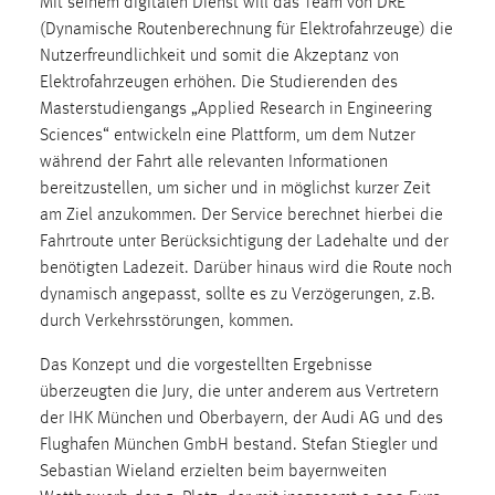
Mit seinem digitalen Dienst will das Team von DRE
Zweck:
(Dynamische Routenberechnung für Elektrofahrzeuge) die
Dieser Cookie ist notwendig um sich an der Website
Nutzerfreundlichkeit und somit die Akzeptanz von
einloggen zu können.
Elektrofahrzeugen erhöhen. Die Studierenden des
Cookie Laufzeit:
Masterstudiengangs „Applied Research in Engineering
24 Stunden
Sciences“ entwickeln eine Plattform, um dem Nutzer
während der Fahrt alle relevanten Informationen
bereitzustellen, um sicher und in möglichst kurzer Zeit
am Ziel anzukommen. Der Service berechnet hierbei die
STATISTIK
Fahrtroute unter Berücksichtigung der Ladehalte und der
Statistik Cookies erfassen Informationen anonym.
benötigten Ladezeit. Darüber hinaus wird die Route noch
Diese Informationen helfen uns zu verstehen, wie
dynamisch angepasst, sollte es zu Verzögerungen, z.B.
unsere Besucher unsere Website nutzen.
durch Verkehrsstörungen, kommen.
Matomo
Das Konzept und die vorgestellten Ergebnisse
überzeugten die Jury, die unter anderem aus Vertretern
Name:
der IHK München und Oberbayern, der Audi AG und des
_pk_ref, _pk_cvar, _pk_id, _pk_ses
Flughafen München GmbH bestand. Stefan Stiegler und
Zweck:
Sebastian Wieland erzielten beim bayernweiten
Zugriffsstatistik