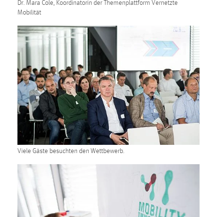
Dr. Mara Cole, Koordinatorin der Themenplattform Vernetzte
Conversion-Tracking
Mobilität
Cookie Laufzeit:
3 Monate
Facebook Pixel
Name:
_fbp
Anbieter:
Facebook
Zweck:
Viele Gäste besuchten den Wettbewerb.
Conversion-Tracking
Cookie Laufzeit:
3 Monate