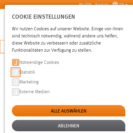
Zum Hauptinhalt springen
MyOTH
Kontakt
DE
COOKIE EINSTELLUNGEN
SUCHE
Wir nutzen Cookies auf unserer Website. Einige von ihnen
sind technisch notwendig, während andere uns helfen,
diese Website zu verbessern oder zusätzliche
JETZT BEWERBEN
Funktionalitäten zur Verfügung zu stellen.
Sie sind hier:
News der OTH Amberg-Weiden
Hochschule
Aktuelles
Notwendige Cookies
Statistik
AUTOMATISIERTE UND VERNETZTE
Marketing
MOBILITÄT DER ZUKUNFT
Externe Medien
Studierende der OTH Amberg-Weiden
ALLE AUSWÄHLEN
erfolgreich beim ZD.B. Wettbewerb
ABLEHNEN
08.08.2017