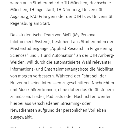
30 Tage
waren auch Studierende der TU München, Hochschule
München, TH Ingolstadt, TH Nürnberg, Universität
Augsburg, FAU Erlangen oder der OTH bzw. Universität
Chat
Regensburg am Start.
Name:
Das studentische Team von MyPI (My Personal
MibewSessionID, MIBEW_UserID, mibew_locale, mibew-
Infotainment System), bestehend aus Studierenden der
chat-frame-style-5e9dbeb1811c0446
Masterstudiengänge „Applied Research in Engineering
Zweck:
Sciences“ und „IT und Automation“ an der OTH Amberg-
Wird benötigt um die Chatfunktion nutzen zu können.
Weiden, will durch die automatisierte Wahl relevanter
Cookie Laufzeit:
Informations- und Entertainmentangebote die Mobilität
MibewSessionID, mibew-chat-frame-style-
von morgen verbessern. Während der Fahrt soll der
5e9dbeb1811c0446 = Sitzungslaufzeit, mibew_locale = 3
Nutzer auf seine Interessen zugeschnittene Nachrichten
Jahre, MIBEW_UserID = 1 Jahr
und Musik hören können, ohne dabei das Gerät steuern
zu müssen. Lieder, Podcasts oder Nachrichten werden
hierbei aus verschiedenen Streaming- oder
Login
Newsdiensten aufgrund der persönlichen Vorlieben
Name:
ausgewählt.
fe_user, be_user, be_lastLoginProvider