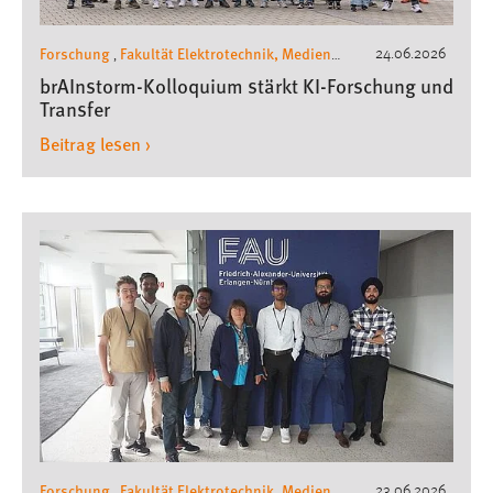
Forschung
Fakultät Elektrotechnik, Medien
24.06.2026
,
und Informatik
brAInstorm-Kolloquium stärkt KI-Forschung und
Transfer
Beitrag lesen ›
Forschung
Fakultät Elektrotechnik, Medien
23.06.2026
,