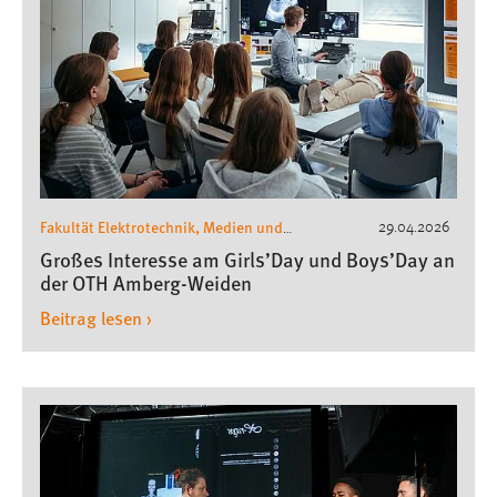
Fakultät Elektrotechnik, Medien und
29.04.2026
Informatik
Fakultät Maschinenbau /
,
Großes Interesse am Girls’Day und Boys’Day an
Umwelttechnik
Fakultät
,
der OTH Amberg-Weiden
Wirtschaftsingenieurwesen und Gesundheit
,
Beitrag lesen ›
Zentrum für Gender und Diversity