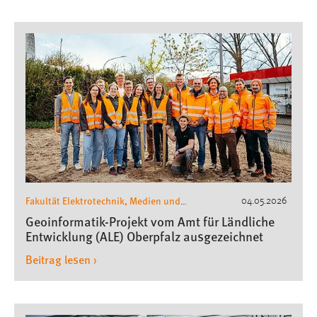
Fakultät Elektrotechnik, Medien und
04.05.2026
Informatik
Geoinformatik-Projekt vom Amt für Ländliche
Entwicklung (ALE) Oberpfalz ausgezeichnet
Beitrag lesen ›