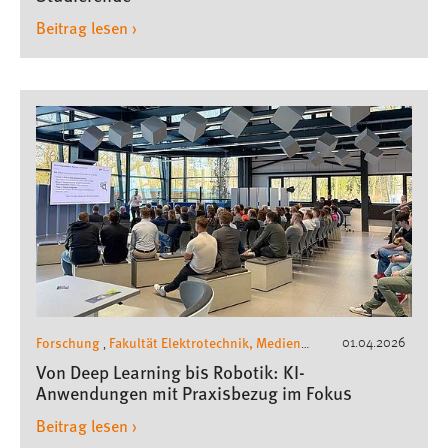
Beitrag lesen ›
Forschung
Fakultät Elektrotechnik, Medien
01.04.2026
,
und Informatik
Kompetenzzentrum
Von Deep Learning bis Robotik: KI-
Künstliche Intelligenz
Anwendungen mit Praxisbezug im Fokus
Beitrag lesen ›