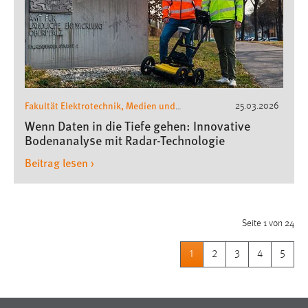
Fakultät Elektrotechnik, Medien und
25.03.2026
Informatik
Wenn Daten in die Tiefe gehen: Innovative
Bodenanalyse mit Radar-Technologie
Beitrag lesen ›
Seite 1 von 24
1
2
3
4
5