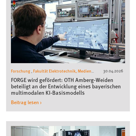
Forschung
Fakultät Elektrotechnik, Medien
30.04.2026
,
und Informatik
,
FORGE wird gefördert: OTH Amberg-Weiden
Pressemeldungen
Kompetenzzentrum
beteiligt an der Entwicklung eines bayerischen
Künstliche Intelligenz
multimodalen KI-Basismodells
Beitrag lesen ›