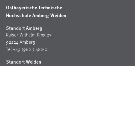
Ostbayerische Technische
Hochschule Amberg-Weiden
Standort Amberg
Kaiser-Wilhelm-Ring 23
92224 Amberg
Tel
+49 (9621) 482-0
Standort Weiden
Hetzenrichter Weg 15
92637 Weiden
Tel
+49 (9621) 482-0
RSS
YouTube
Xing
LinkedIn
Instagram
Facebook
Fragen zum Studium