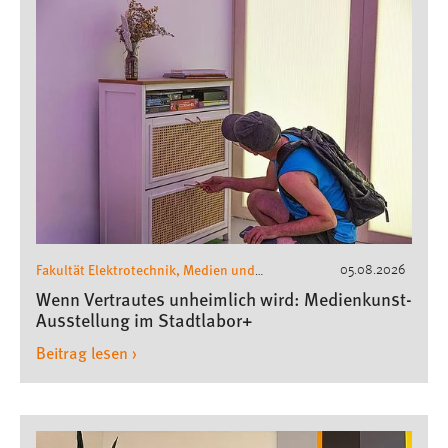
1 Jahr
Performance
Name:
staticfilecache
Zweck:
Für performante Seitenauslieferung wird in diesem Cookie
gespeichert, ob man eingeloggt ist.
Fakultät Elektrotechnik, Medien und
05.08.2026
Sprachpräferenz
Informatik
Wenn Vertrautes unheimlich wird: Medienkunst-
Name:
Ausstellung im Stadtlabor+
site-language-preference
Beitrag lesen ›
Zweck:
Das Cookie speichert die gewählte Sprache der Website.
Cookie Laufzeit: