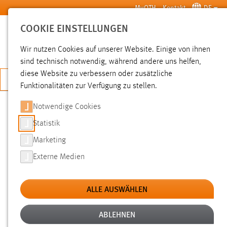
Zum Hauptinhalt springen
MyOTH
Kontakt
DE
COOKIE EINSTELLUNGEN
SUCHE
Wir nutzen Cookies auf unserer Website. Einige von ihnen
sind technisch notwendig, während andere uns helfen,
diese Website zu verbessern oder zusätzliche
JETZT BEWERBEN
Funktionalitäten zur Verfügung zu stellen.
Sie sind hier:
News der OTH Amberg-Weiden
Hochschule
Aktuelles
Notwendige Cookies
Statistik
NEWS
Marketing
Externe Medien
Filter
Zeitraum
ALLE AUSWÄHLEN
Kategorien
ABLEHNEN