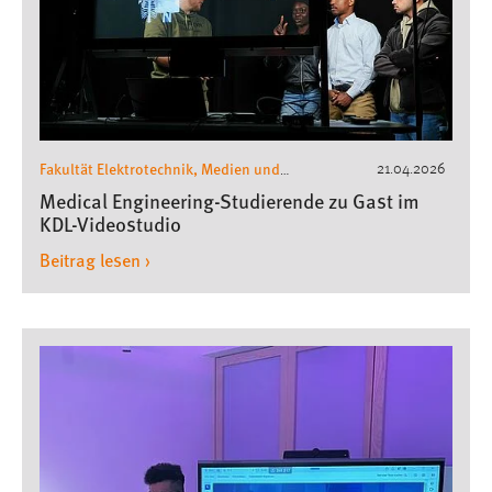
Fakultät Elektrotechnik, Medien und
21.04.2026
Informatik
Fakultät
,
Medical Engineering-Studierende zu Gast im
Wirtschaftsingenieurwesen und Gesundheit
KDL-Videostudio
Beitrag lesen ›