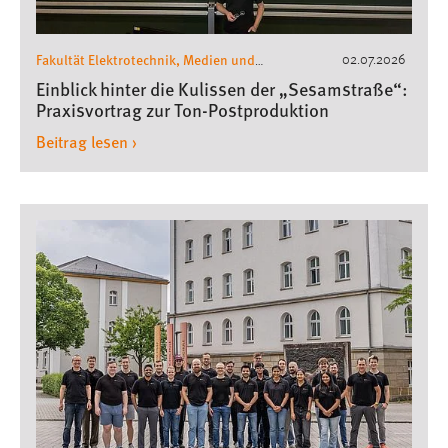
Fakultät Elektrotechnik, Medien und
02.07.2026
Informatik
Medienproduktion und -technik
,
Einblick hinter die Kulissen der „Sesamstraße“:
Praxisvortrag zur Ton-Postproduktion
Beitrag lesen ›