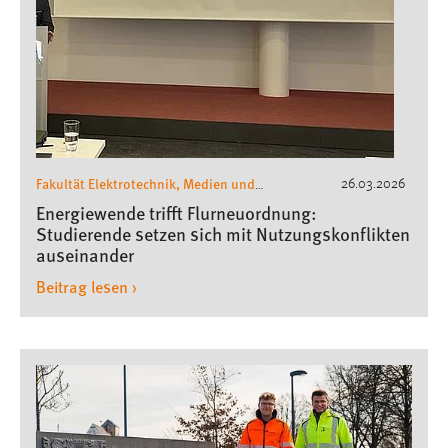
Fakultät Elektrotechnik, Medien und
26.03.2026
Informatik
Energiewende trifft Flurneuordnung:
Studierende setzen sich mit Nutzungskonflikten
auseinander
Beitrag lesen ›