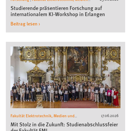
und Informatik
Preise und Stipendien
,
Studierende präsentieren Forschung auf
internationalem KI-Workshop in Erlangen
Beitrag lesen ›
Fakultät Elektrotechnik, Medien und
17.06.2026
Informatik
Mit Stolz in die Zukunft: Studienabschlussfeier
der Fakultät EMI