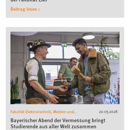
Beitrag lesen ›
Fakultät Elektrotechnik, Medien und
20.05.2026
Informatik
Bayerischer Abend der Vermessung bringt
Studierende aus aller Welt zusammen