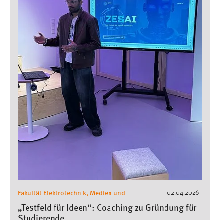
Fakultät Elektrotechnik, Medien und
02.04.2026
Informatik
Digitale Gründerinitiative
,
„Testfeld für Ideen“: Coaching zu Gründung für
Oberpfalz
O/HUB
,
Studierende