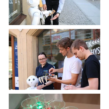
30 Tage
Chat
Name:
MibewSessionID, MIBEW_UserID, mibew_locale, mibew-
chat-frame-style-5e9dbeb1811c0446
Zweck:
Wird benötigt um die Chatfunktion nutzen zu können.
Cookie Laufzeit:
MibewSessionID, mibew-chat-frame-style-
5e9dbeb1811c0446 = Sitzungslaufzeit, mibew_locale = 3
Jahre, MIBEW_UserID = 1 Jahr
Login
Name:
fe_user, be_user, be_lastLoginProvider