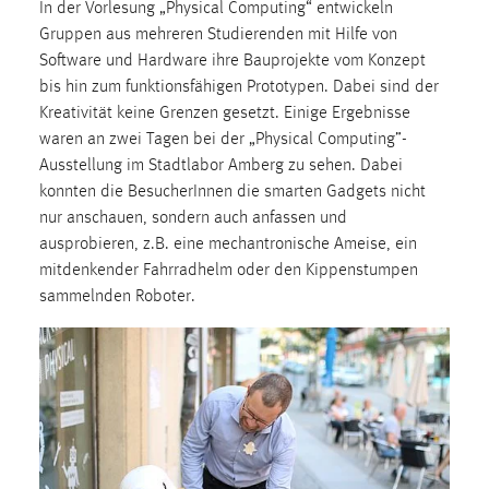
In der Vorlesung „Physical Computing“ entwickeln
1 Jahr
Gruppen aus mehreren Studierenden mit Hilfe von
Software und Hardware ihre Bauprojekte vom Konzept
Performance
bis hin zum funktionsfähigen Prototypen. Dabei sind der
Kreativität keine Grenzen gesetzt. Einige Ergebnisse
Name:
waren an zwei Tagen bei der „Physical Computing”-
staticfilecache
Ausstellung im Stadtlabor Amberg zu sehen. Dabei
Zweck:
konnten die BesucherInnen die smarten Gadgets nicht
Für performante Seitenauslieferung wird in diesem Cookie
nur anschauen, sondern auch anfassen und
gespeichert, ob man eingeloggt ist.
ausprobieren, z.B. eine mechantronische Ameise, ein
mitdenkender Fahrradhelm oder den Kippenstumpen
sammelnden Roboter.
Sprachpräferenz
Name:
site-language-preference
Zweck:
Das Cookie speichert die gewählte Sprache der Website.
Cookie Laufzeit: