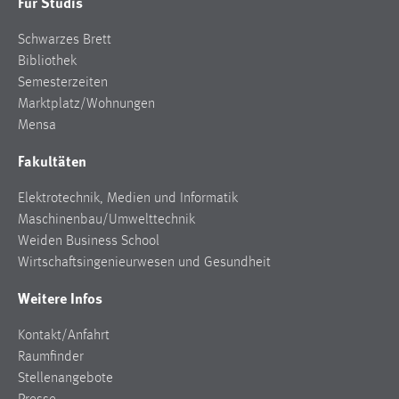
Für Studis
EXTERNE MEDIEN
Um Inhalte von Videoplattformen und Social Media
Schwarzes Brett
Plattformen anzeigen zu können, werden von diesen
Bibliothek
externen Medien Cookies gesetzt.
Semesterzeiten
Marktplatz/Wohnungen
YouTube
Mensa
Fakultäten
Vimeo
Elektrotechnik, Medien und Informatik
Maschinenbau/Umwelttechnik
Weiden Business School
Wirtschaftsingenieurwesen und Gesundheit
Weitere Infos
Kontakt/Anfahrt
Raumfinder
Stellenangebote