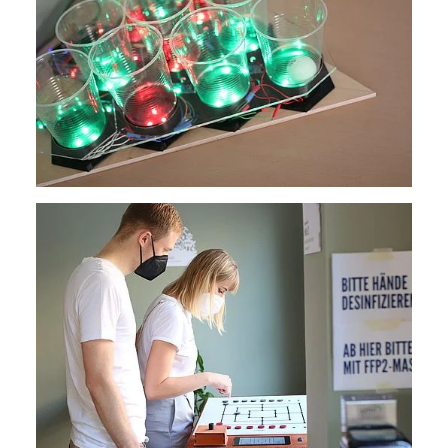
Zweck:
Dieser Cookie ist notwendig um sich an der Website
einloggen zu können.
Cookie Laufzeit:
24 Stunden
STATISTIK
Statistik Cookies erfassen Informationen anonym.
Diese Informationen helfen uns zu verstehen, wie
unsere Besucher unsere Website nutzen.
Matomo
Name:
_pk_ref, _pk_cvar, _pk_id, _pk_ses
Zweck:
Zugriffsstatistik