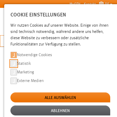
Zum Hauptinhalt springen
MyOTH
Kontakt
DE
COOKIE EINSTELLUNGEN
SUCHE
Wir nutzen Cookies auf unserer Website. Einige von ihnen
sind technisch notwendig, während andere uns helfen,
diese Website zu verbessern oder zusätzliche
JETZT BEWERBEN
Funktionalitäten zur Verfügung zu stellen.
Sie sind hier:
News der OTH Amberg-Weiden
Hochschule
Aktuelles
Notwendige Cookies
Statistik
BACK TO PHYSICAL: „PHYSICAL
Marketing
COMPUTING“-AUSSTELLUNG DER
Externe Medien
FAKULTÄT EMI
ALLE AUSWÄHLEN
23.07.2021
Lust auf eine Runde Remote-Beerpong?
ABLEHNEN