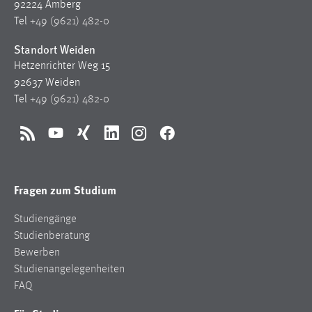
92224 Amberg
Conversion-Tracking
Tel
+49 (9621) 482-0
Cookie Laufzeit:
Standort Weiden
3 Monate
Hetzenrichter Weg 15
92637 Weiden
Facebook Pixel
Tel
+49 (9621) 482-0
Name:
_fbp
RSS
YouTube
Xing
LinkedIn
Instagram
Facebook
Anbieter:
Facebook
Fragen zum Studium
Zweck:
Studiengänge
Conversion-Tracking
Studienberatung
Cookie Laufzeit:
Bewerben
3 Monate
Studienangelegenheiten
FAQ