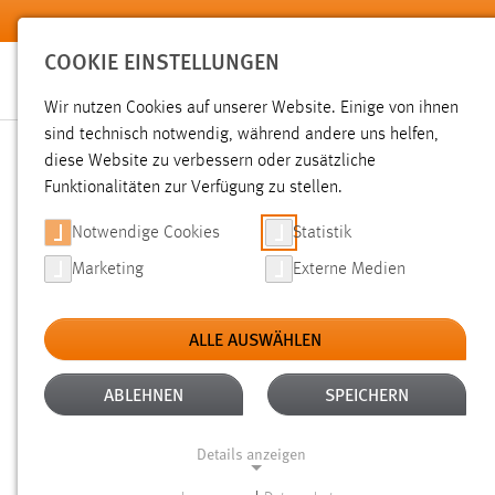
Zum Hauptinhalt springen
COOKIE EINSTELLUNGEN
Wir nutzen Cookies auf unserer Website. Einige von ihnen
Sie sind hier:
sind technisch notwendig, während andere uns helfen,
News der OTH Amberg-Weiden
Hochschule
Aktuelles
diese Website zu verbessern oder zusätzliche
Funktionalitäten zur Verfügung zu stellen.
NEWS
Notwendige Cookies
Statistik
Marketing
Externe Medien
Text
Filter
ALLE AUSWÄHLEN
Zeitraum
Corona
ABLEHNEN
SPEICHERN
Angepa
Kategorien
Beitrag 
Details anzeigen