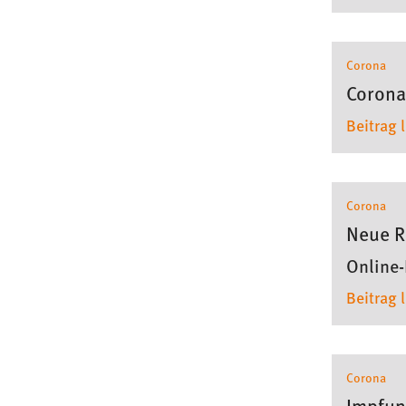
in diesem Cookie gespeichert, ob man
eingeloggt ist.
Corona
Sprachpräferenz
Corona
Beitrag 
Name:
site-language-preference
Zweck:
Das Cookie speichert die gewählte
Sprache der Website.
Corona
Cookie Laufzeit:
30 Tage
Neue R
Online-
Chat
Beitrag 
Name:
MibewSessionID, MIBEW_UserID,
mibew_locale, mibew-chat-frame-style-
5e9dbeb1811c0446
Zweck:
Wird benötigt um die Chatfunktion
Corona
nutzen zu können.
Impfun