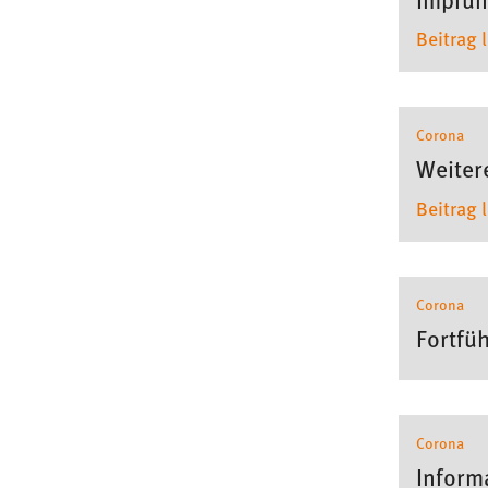
Cookie Laufzeit:
MibewSessionID, mibew-chat-frame-
Beitrag 
style-5e9dbeb1811c0446 =
Sitzungslaufzeit, mibew_locale = 3
Jahre, MIBEW_UserID = 1 Jahr
Corona
Login
Weiter
Name:
Beitrag 
fe_user, be_user, be_lastLoginProvider
Zweck:
Dieser Cookie ist notwendig um sich an
der Website einloggen zu können.
Corona
Cookie Laufzeit:
24 Stunden
Fortfü
STATISTIK
Statistik Cookies erfassen Informationen anonym.
Corona
Diese Informationen helfen uns zu verstehen, wie
Inform
unsere Besucher unsere Website nutzen.