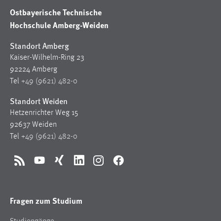
Zweck:
Ostbayerische Technische
Dieser Cookie ist notwendig um sich an der Website
Hochschule Amberg-Weiden
einloggen zu können.
Standort Amberg
Cookie Laufzeit:
Kaiser-Wilhelm-Ring 23
24 Stunden
92224 Amberg
Tel
+49 (9621) 482-0
STATISTIK
Standort Weiden
Hetzenrichter Weg 15
Statistik Cookies erfassen Informationen anonym.
92637 Weiden
Diese Informationen helfen uns zu verstehen, wie
Tel
+49 (9621) 482-0
unsere Besucher unsere Website nutzen.
Matomo
RSS
YouTube
Xing
LinkedIn
Instagram
Facebook
Name:
_pk_ref, _pk_cvar, _pk_id, _pk_ses
Fragen zum Studium
Zweck:
Zugriffsstatistik