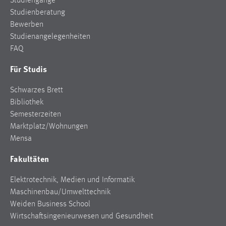
Studiengänge
Studienberatung
Cookie Laufzeit:
Bewerben
Max. 13 Monate
Studienangelegenheiten
FAQ
Für Studis
MARKETING
Marketing Cookies werden von Drittanbietern
Schwarzes Brett
verwendet, um personalisierte Werbung anzuzeigen.
Bibliothek
Sie tun dies, indem sie Besucher über Websites
Semesterzeiten
hinweg verfolgen.
Marktplatz/Wohnungen
Mensa
Google Ads
Fakultäten
Name:
_gcl_au
Elektrotechnik, Medien und Informatik
Maschinenbau/Umwelttechnik
Anbieter:
Weiden Business School
Google Ireland Limited
Wirtschaftsingenieurwesen und Gesundheit
Zweck: