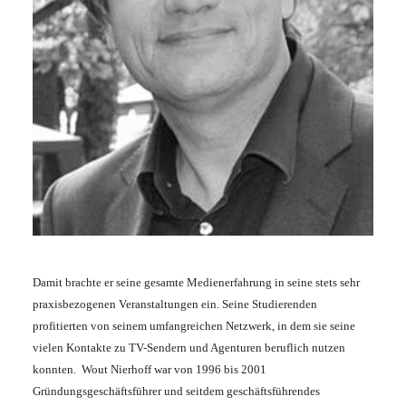
1 Jahr
Performance
Name:
staticfilecache
Zweck:
Für performante Seitenauslieferung wird in diesem Cookie
gespeichert, ob man eingeloggt ist.
Sprachpräferenz
Damit brachte er seine gesamte Medienerfahrung in seine stets sehr
Name:
praxisbezogenen Veranstaltungen ein. Seine Studierenden
site-language-preference
profitierten von seinem umfangreichen Netzwerk, in dem sie seine
Zweck:
vielen Kontakte zu TV-Sendern und Agenturen beruflich nutzen
Das Cookie speichert die gewählte Sprache der Website.
konnten. Wout Nierhoff war von 1996 bis 2001
Cookie Laufzeit:
Gründungsgeschäftsführer und seitdem geschäftsführendes