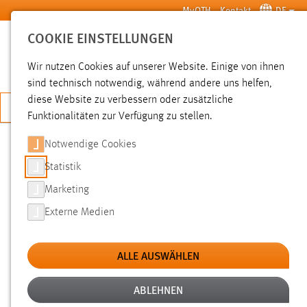
Zum Hauptinhalt springen
MyOTH
Kontakt
DE
COOKIE EINSTELLUNGEN
SUCHE
Wir nutzen Cookies auf unserer Website. Einige von ihnen
sind technisch notwendig, während andere uns helfen,
diese Website zu verbessern oder zusätzliche
JETZT BEWERBEN
Funktionalitäten zur Verfügung zu stellen.
Sie sind hier:
News der OTH Amberg-Weiden
Hochschule
Aktuelles
Notwendige Cookies
Statistik
DOZENT WOUT NIERHOFF
Marketing
ÜBERRASCHEND VERSTORBEN
Externe Medien
19.10.2011
ALLE AUSWÄHLEN
Am 09.10.2011 ist HAW-Dozent Wout
Nierhoff völlig überraschend im Alter von 45
ABLEHNEN