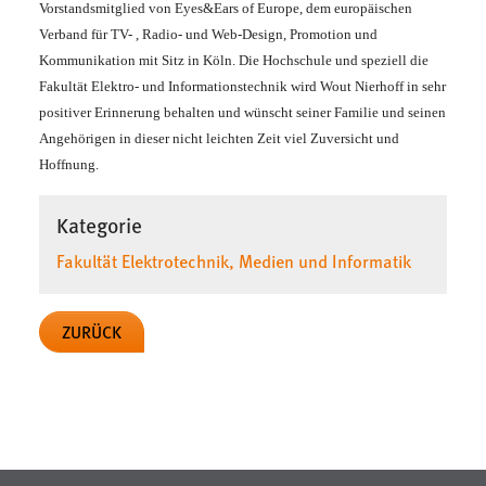
30 Tage
Vorstandsmitglied von Eyes&Ears of Europe, dem europäischen
Verband für TV- , Radio- und Web-Design, Promotion und
Kommunikation mit Sitz in Köln. Die Hochschule und speziell die
Chat
Fakultät Elektro- und Informationstechnik wird Wout Nierhoff in sehr
Name:
positiver Erinnerung behalten und wünscht seiner Familie und seinen
MibewSessionID, MIBEW_UserID, mibew_locale, mibew-
Angehörigen in dieser nicht leichten Zeit viel Zuversicht und
chat-frame-style-5e9dbeb1811c0446
Hoffnung.
Zweck:
Kategorie
Wird benötigt um die Chatfunktion nutzen zu können.
Fakultät Elektrotechnik, Medien und Informatik
Cookie Laufzeit:
MibewSessionID, mibew-chat-frame-style-
5e9dbeb1811c0446 = Sitzungslaufzeit, mibew_locale = 3
ZURÜCK
Jahre, MIBEW_UserID = 1 Jahr
Login
Name:
fe_user, be_user, be_lastLoginProvider